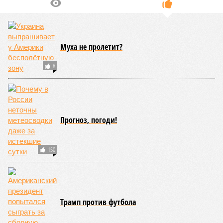
(74% – Вашингтону, 26% – Еревану).
Мирослава Регинская, публицист
– Довольно вероятным представляется вариант
развития событий, при котором после ухода РЖД
железные дороги Армении быстро обретут другого
спонсора. Вряд ли Пашинян стал бы провоцировать
РЖД совсем без гарантий. В сущности, это очередной
и привычный уже «слив» России бывшими союзниками.
Потерянные нами сателлиты ищут и обретают
новых хозяев, и никакая благодарность или даже
подаренная от щедрот Российского государства
значительная выгода их в этом не могут остановить.
Юрий Баранчик, политолог
– Понятно, почему Пашинян хочет отжать актив
РЖД – в отместку за закрытие российских рынков. Ну
и вообще, чтобы ничего российского в стране не
осталось. Вместе с тем, если маленький Пашинян
отожмёт актив большой РЖД в маленькой Армении,
то о какой результативной внешней политике России