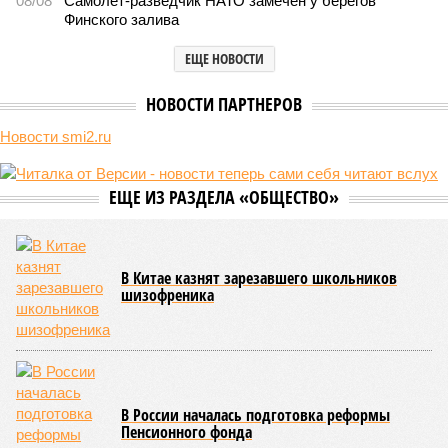
Монополия вкладывалась-вкладывалась в Армению и довкладывалась
(фото: Deep Vision)
Премьер закавказской республики Никол Пашинян заявил, что
его страна может потребовать у Москвы до 2 млрд долларов
ежегодно за аренду Южно-Кавказской железной дороги (ЮКЖД).
В настоящий момент та эксплуатируется «дочкой» ОАО «РЖД»,
причём исключительно за российский счёт. И в