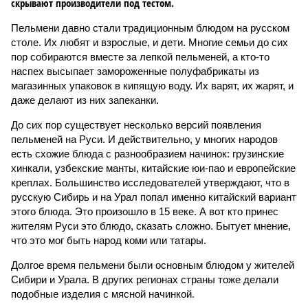
скрывают производители под тестом.
Пельмени давно стали традиционным блюдом на русском
столе. Их любят и взрослые, и дети. Многие семьи до сих
пор собираются вместе за лепкой пельменей, а кто-то
наспех высыпает замороженные полуфабрикаты из
магазинных упаковок в кипящую воду. Их варят, их жарят, и
даже делают из них запеканки.
До сих пор существует несколько версий появления
пельменей на Руси. И действительно, у многих народов
есть схожие блюда с разнообразием начинок: грузинские
хинкали, узбекские манты, китайские юи-пао и европейские
креплах. Большинство исследователей утверждают, что в
русскую Сибирь и на Урал попал именно китайский вариант
этого блюда. Это произошло в 15 веке. А вот кто принес
жителям Руси это блюдо, сказать сложно. Бытует мнение,
что это мог быть народ коми или татары.
Долгое время пельмени были основным блюдом у жителей
Сибири и Урала. В других регионах страны тоже делали
подобные изделия с мясной начинкой.