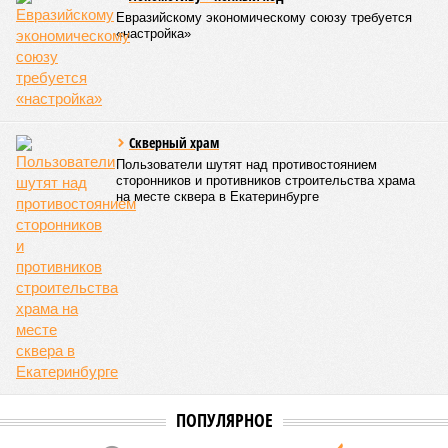
национализировать пути сообщения и, естественно,
ничего РЖД не компенсировать. Модернизация железных
дорог Армении за счёт России в Ереване считается
совершенно естественной»
, – указывает политолог
Андрей Суздальцев.
Вот только почему для менеджмента РЖД столь же
естественным считается вкладываться в закавказскую
«железку» тогда, когда на российских железных дорогах не
только
не решены
нынешние проблемы, но и постоянно
возникают
новые? Даст ли здесь свой комментарий
Белозёров?
Гарник Туманян, политолог
– Вероятно, в случае разрыва концессии Пашинян со
своими европейскими партнёрами могут
инициировать новый проект на территории Армении
подобно трамповскому TRIPP, где будет создана
европейская концессия для управления путями, а
доходы от эксплуатации путей будут делиться плюс-
минус в таком же соотношении, как с американцами