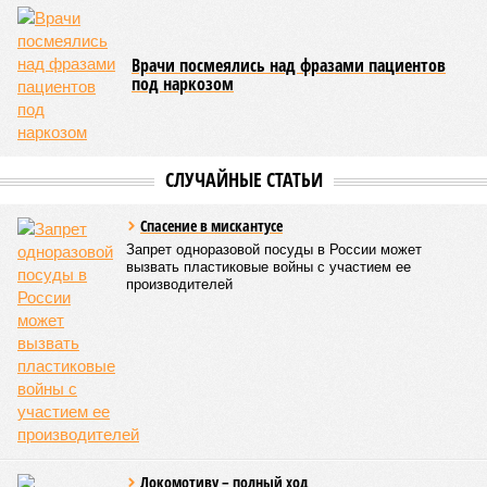
договора от 2008 года». «Концессия дала Армении
современную железную дорогу, при этом освободив
бюджет республики от затрат на её восстановление и
содержание. Дивиденды акционеру никогда не
выплачивались, вся прибыль шла на развитие железной
дороги»
, – добавил Белозёров.
И в самом деле. Российская сторона поставляла Армении
вагоны, по первому чиху ремонтировала пути, в том числе
повреждённые стихией, выплатила в казну закавказской
республики 15 млрд рублей налогов, пускала прибыль на
развитие местной железнодорожной инфраструктуры.
Из слов Белозёрова и приведённых фактов легко сделать
вывод о том, что ОАО «РЖД» занималось в Армении не
деловой активностью, а сугубой благотворительностью, не
инвестировало, а раздавало пожертвования, не
зарабатывало само, а давало зарабатывать другим и,
выходит, никак не гарантировало собственные интересы.
«Пока самая популярная в Армении точка зрения по
поводу будущего железных дорог рес­публики –