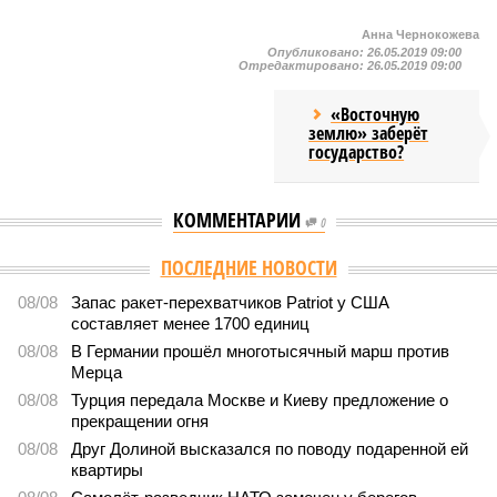
Анна Чернокожева
Опубликовано:
26.05.2019 09:00
Отредактировано:
26.05.2019 09:00
«Восточную
землю» заберёт
государство?
КОММЕНТАРИИ
0
Версия
//
Конфликт
//
Монополия вкладывалась-вкладывалась в
Армению и довкладывалась
626
РЖД против своей страны
Монополия вкладывалась-вкладывалась в Армению и
довкладывалась