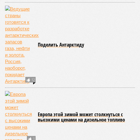
прекращении огня
08/08
Друг Долиной высказался по поводу подаренной ей
квартиры
08/08
Самолёт-разведчик НАТО замечен у берегов
Финского залива
ЕЩЕ НОВОСТИ
НОВОСТИ ПАРТНЕРОВ
Новости smi2.ru
ЕЩЕ ИЗ РАЗДЕЛА «ОБЩЕСТВО»
В Китае казнят зарезавшего школьников
шизофреника