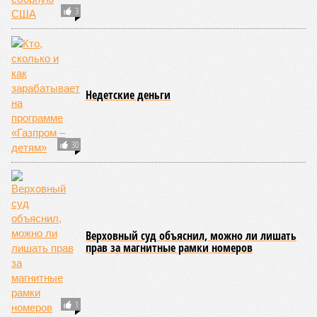
можно будет говорить в принципе?
Иван Дмитриев
Опубликовано:
08.08.2026 17:00
Отредактировано:
08.08.2026 17:00
Экс-президент
Посол ты на!
Финляндии
отказался признать
Россию угрозой для
Европы
КОММЕНТАРИИ
0
Новости smi2.ru
ПОСЛЕДНИЕ НОВОСТИ
08/08
Запас ракет-перехватчиков Patriot у США
составляет менее 1700 единиц
08/08
В Германии прошёл многотысячный марш против
Мерца
08/08
Турция передала Москве и Киеву предложение о