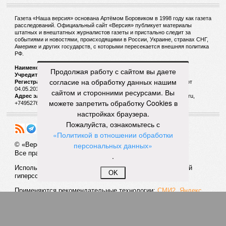
Врачи посмеялись над фразами пациентов
Продолжая работу с сайтом вы даете
под наркозом
согласие на обработку данных нашим
сайтом и сторонними ресурсами. Вы
можете запретить обработку Cookies в
настройках браузера.
СЛУЧАЙНЫЕ СТАТЬИ
Пожалуйста, ознакомьтесь с
«Политикой в отношении обработки
Спасение в мискантусе
персональных данных»
Запрет одноразовой посуды в России может
.
вызвать пластиковые войны с участием ее
производителей
OK