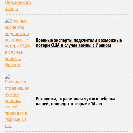
складывающейся ситуации, кажется, больше вопросов не к
Еревану, а к гендиректору монополии Олегу Белозёрову.
По мнению
Пашиняна
, он не высказал ничего из ряда вон
выходящего. Дескать, Ереван считает транспортную сеть
своей собственностью и теперь намерен просить за аренду
«железки» означенную сумму. При этом, как отмечают
эксперты, армянская сторона, выставляя этот счёт, не
раскрыла методику его калькуляции, то есть, получается,
взяла цифры с потолка. Отдельно стоит отметить, что
заключённый в 2008 году между Арменией и ОАО «РЖД»
концессионный договор, согласно которому российская
компания получила в управление «железку» республики до
2038-го, вероятно, вовсе не предусматривает такой
постановки вопроса.
Неудивительно, что гендиректор РЖД
Белозёров
,
реагируя на словесные интервенции Пашиняна, выступил
со словно растерянно-обиженным комментарием. И,
кажется, стало только хуже. Как отметил менеджер, ЮКЖД
и РЖД
«последовательно и в полном объёме исполняют
взятые на себя обязательства в рамках концессионного