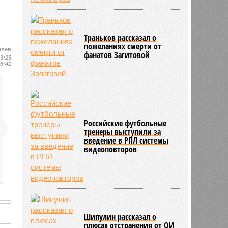
Траньков рассказал о
пожеланиях смерти от
илев
фанатов Загитовой
23:25
16:41
Российские футбольные
тренеры выступили за
введение в РПЛ системы
видеоповторов
Шипулин рассказал о
плюсах отстранения от ОИ