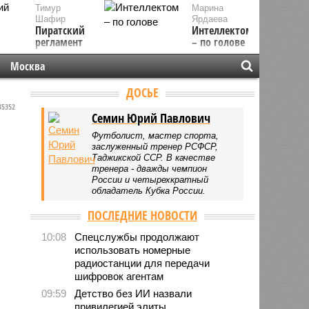
Тимур
Марина
Шафир
Ярдаева
Пиратский
Интеллектом
регламент
– по голове
Москва
ДОСЬЕ
5352
Семин Юрий Павлович
Футболист, мастер спорта,
заслуженный тренер РСФСР,
Таджикской ССР. В качестве
тренера - дважды чемпион
России и четырехкратный
обладатель Кубка России.
ПОСЛЕДНИЕ НОВОСТИ
10:08
Спецслужбы продолжают
использовать номерные
радиостанции для передачи
шифровок агентам
09:59
Детство без ИИ назвали
привилегией элиты