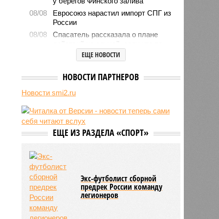
у берегов Финского залива
08/08
Евросоюз нарастил импорт СПГ из
России
08/08
Спасатель рассказала о плане
действий на случай, если кто-то
заблудился в лесу
ЕЩЕ НОВОСТИ
08/08
Россияне массово подсаживаются
на общение с нейросетями и
НОВОСТИ ПАРТНЕРОВ
обращаются из-за этого к
Новости smi2.ru
психологам
08/08
У побережья Турции обнаружили
беспилотник
ЕЩЕ ИЗ РАЗДЕЛА «СПОРТ»
Экс-футболист сборной
предрек России команду
легионеров