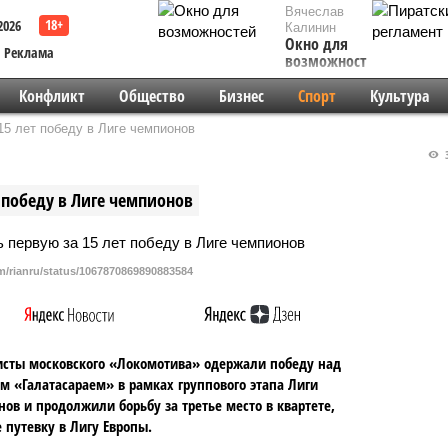
Вячеслав
2026
Калинин
Окно для
Реклама
возможностей
Конфликт
Общество
Бизнес
Спорт
Культура
5 лет победу в Лиге чемпионов
3
 победу в Лиге чемпионов
om/rianru/status/1067870869890883584
сты московского «Локомотива» одержали победу над
м «Галатасараем» в рамках группового этапа Лиги
ов и продолжили борьбу за третье место в квартете,
путевку в Лигу Европы.