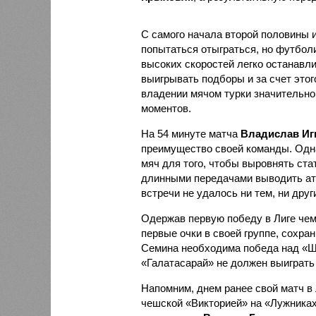
С самого начала второй половины и
попытаться отыграться, но футболи
высоких скоростей легко останавли
выигрывать подборы и за счет этог
владении мячом турки значительно
моментов.
На 54 минуте матча
Владислав Иг
преимущество своей команды. Одна
мяч для того, чтобы выровнять ст
длинными передачами выводить ата
встречи не удалось ни тем, ни друг
Одержав первую победу в Лиге чем
первые очки в своей группе, сохра
Семина необходима победа над «Ша
«Галатасарай» не должен выиграть
Напомним, днем ранее свой матч в
чешской «Викторией» на «Лужника