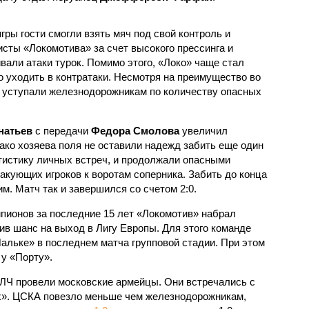
гры гости смогли взять мяч под свой контроль и
сты «Локомотива» за счет высокого прессинга и
вали атаки турок. Помимо этого, «Локо» чаще стал
о уходить в контратаки. Несмотря на преимущество во
 уступали железнодорожникам по количеству опасных
натьев
с передачи
Федора Смолова
увеличил
ко хозяева поля не оставили надежд забить еще один
атистику личных встреч, и продолжали опасными
кующих игроков к воротам соперника. Забить до конца
им. Матч так и завершился со счетом 2:0.
пионов за последние 15 лет «Локомотив» набрал
нив шанс на выход в Лигу Европы. Для этого команде
льке» в последнем матча групповой стадии. При этом
 у «Порту».
 ЛЧ провели московские армейцы. Они встречались с
х». ЦСКА повезло меньше чем железнодорожникам,