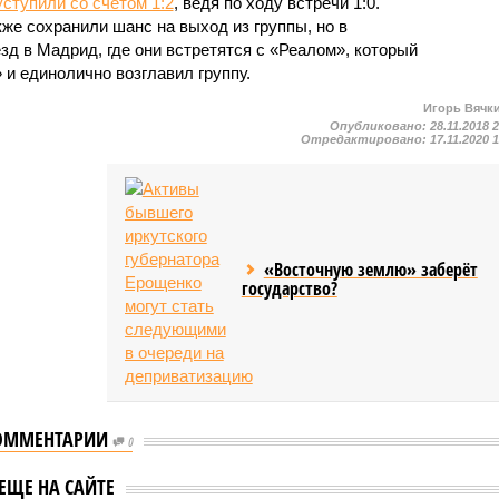
уступили со счетом 1:2
, ведя по ходу встречи 1:0.
же сохранили шанс на выход из группы, но в
д в Мадрид, где они встретятся с «Реалом», который
и единолично возглавил группу.
Игорь Вячк
Опубликовано:
28.11.2018 
Отредактировано:
17.11.2020 
«Восточную землю» заберёт
государство?
ОММЕНТАРИИ
0
» одержал свою
 победу в Лиге
«Краснодар» и «Зенит»
ЕЩЕ НА САЙТЕ