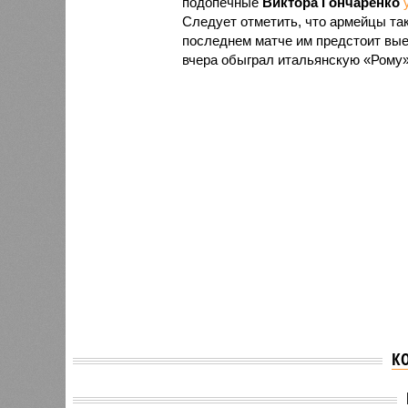
подопечные
Виктора Гончаренко
Следует отметить, что армейцы так
последнем матче им предстоит выез
вчера обыграл итальянскую «Рому» 
К
Суперкомпьютер Opta
«Зенит
пересчитал шансы
первую