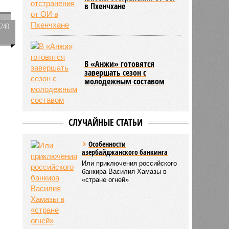
в Пхенчхане
2240
0
ь
В «Анжи» готовятся
завершать сезон с
молодежным составом
»
СЛУЧАЙНЫЕ СТАТЬИ
Особенности
азербайджанского банкинга
Или приключения российского
банкира Василия Хамазы в
«стране огней»