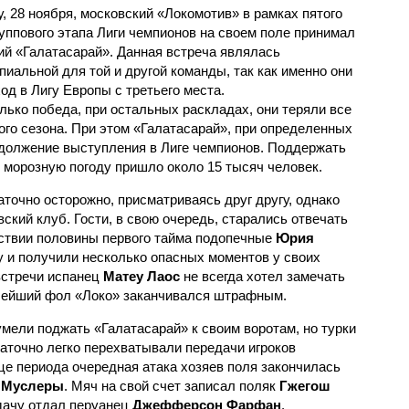
у, 28 ноября, московский «Локомотив» в рамках пятого
руппового этапа Лиги чемпионов на своем поле принимал
ий «Галатасарай». Данная встреча являлась
пиальной для той и другой команды, так как именно они
од в Лигу Европы с третьего места.
ько победа, при остальных раскладах, они теряли все
го сезона. При этом «Галатасарай», при определенных
должение выступления в Лиге чемпионов. Поддержать
 морозную погоду пришло около 15 тысяч человек.
точно осторожно, присматриваясь друг другу, однако
ский клуб. Гости, в свою очередь, старались отвечать
ствии половины первого тайма подопечные
Юрия
 и получили несколько опасных моментов у своих
 встречи испанец
Матеу Лаос
не всегда хотел замечать
алейший фол «Локо» заканчивался штрафным.
мели поджать «Галатасарай» к своим воротам, но турки
аточно легко перехватывали передачи игроков
це периода очередная атака хозяев поля закончилась
 Муслеры
. Мяч на свой счет записал поляк
Гжегош
едачу отдал перуанец
Джефферсон Фарфан
.