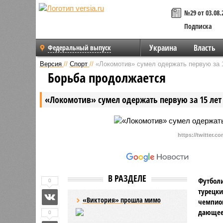
№29 от 03.08.
Подписка
Украина
Власть
Федеральный выпуск
Версия
//
Спорт
//
«Локомотив» сумел одержать первую за 1
Бoрьба продолжается
«Локомотив» сумел одержать первую за 15 лет
https://twitter.c
В РАЗДЕЛЕ
Футболи
0
турецки
«Виктория» прошла мимо
чемпион
дающее 
0