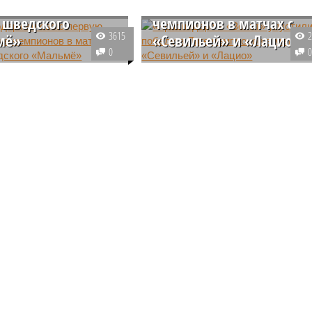
нов в матче
упустили победу в Лиге
 шведского
чемпионов в матчах с
3615
мё»
«Севильей» и «Лацио»
0
тербургский «Зенит»
Третий тур Лиги чемпионов внов
вым российским клубом,
стал безвыигрышным для
в этом сезоне одержал
российских футбольных клубов.
еврокубках: его матч
4 ноября санкт-петербургский
ведского «Мальме»
«Зенит» сыграл вничью с
ся победой сине-бело-
римским «Лацио», а «Краснодар
о счетом 4:0.
проиграл испанской «Севилье».