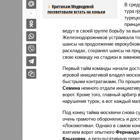
В сред
Критикам Медведевой
тура г
посоветовали встать на коньки
0
турецк
принци
ведут в своей группе борьбу за вых
Железнодорожников устраивала тол
шансы на продолжение еврокубково
раскладах, сохранял шансы на про
свою команду на стадион в зимнюю
Первый тайм команды начали доста
игровой инициативой владел москов
быстрыми контратаками. По проше
Семина
немного отдали инициативу
ворот. Кроме того, главный арбитр
нарушения турок, а вот каждый м
Под конец тайма москвичи снова су
очень грамотно оборонялись и дост
«Локомотива». Однако в самом кон
взятием ворот опытного
Фернандо
Крыховяк
, а результативную пер