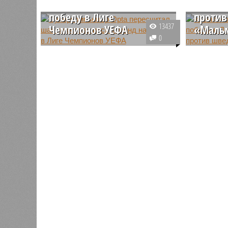
оставшихся команд на
чемпио
победу в Лиге
против
13437
Чемпионов УЕФА
«Маль
0
В Лиге Чемпионов УЕФА сезона
Санкт-пе
2024/2025 прошли первые матчи
стал пер
1/8 финала. Действующим
который 
чемпионом является мадридский
победу в 
«Реал», и он одержал победу над
против ш
«Атлетико».
закончил
голубых с