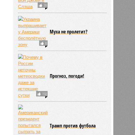
39
Муха не пролетит?
8
Прогноз, погоди!
150
Трамп против футбола