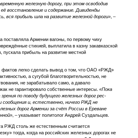
овременную железную дорогу, при этом освободив
её восстановление и содержание. Дивиденды
сь, вся прибыль шла на развитие железной дороги»
, –
а поставляла Армении вагоны, по первому чиху
овреждённые стихией, выплатила в казну закавказской
, пускала прибыль на развитие местной
.
 фактов легко сделать вывод о том, что ОАО «РЖД»
ктивностью, а сугубой благотворительностью, не
вования, не зарабатывало само, а давало
икак не гарантировало собственные интересы.
«Пока
 зрения по поводу будущего железных дорог рес­
и сообщения и, естественно, ничего РЖД не
лезных дорог Армении за счёт России в Ереване
нной»
, – указывает политолог Андрей Суздальцев.
та РЖД столь же естественным считается
зку» тогда, когда на российских железных дорогах не