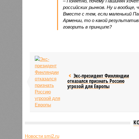
– Понятно, почему Пашинян хоче
российских рынков. Ну и вообще, 
Вместе с тем, если маленький П
Армении, то о какой результати
говорить в принципе?
Экс-президент Финляндии
отказался признать Россию
угрозой для Европы
К
НО