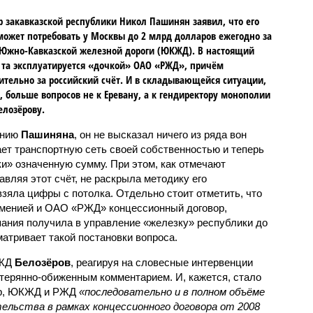
 закавказской республики Никол Пашинян заявил, что его
может потребовать у Москвы до 2 млрд долларов ежегодно за
Южно-Кавказской железной дороги (ЮКЖД). В настоящий
та эксплуатируется «дочкой» ОАО «РЖД», причём
тельно за российский счёт. И в складывающейся ситуации,
, больше вопросов не к Еревану, а к гендиректору монополии
елозёрову.
ению
Пашиняна
, он не высказал ничего из ряда вон
ает транспортную сеть своей собственностью и теперь
и» означенную сумму. При этом, как отмечают
авляя этот счёт, не раскрыла методику его
 взяла цифры с потолка. Отдельно стоит отметить, что
рменией и ОАО «РЖД» концессионный договор,
пания получила в управление «железку» республики до
матривает такой постановки вопроса.
РЖД
Белозёров
, реагируя на словесные интервенции
терянно-обиженным комментарием. И, кажется, стало
жер, ЮКЖД и РЖД
«последовательно и в полном объёме
ельства в рамках концессионного договора от 2008