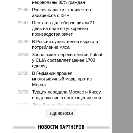
недовольны 80% граждан
09:48
Россия нарастит количество
авиарейсов с КНР
09:47
Пентагон дал оборонщикам 21
день на план по ускорению
производства ракет
08:49
В России существенно выросло
потребление мяса
08/08
Запас ракет-перехватчиков Patriot
у США составляет менее 1700
единиц
08/08
В Германии прошёл
многотысячный марш против
Мерца
08/08
Турция передала Москве и Киеву
предложение о прекращении огня
08/08
Друг Долиной высказался по
поводу подаренной ей квартиры
ЕЩЕ НОВОСТИ
08/08
Самолёт-разведчик НАТО замечен
у берегов Финского залива
НОВОСТИ ПАРТНЕРОВ
08/08
Евросоюз нарастил импорт СПГ из