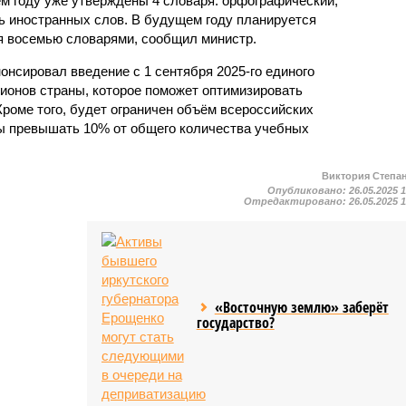
щем году уже утверждены 4 словаря: орфографический,
ь иностранных слов. В будущем году планируется
я восемью словарями, сообщил министр.
онсировал введение с 1 сентября 2025-го единого
гионов страны, которое поможет оптимизировать
 Кроме того, будет ограничен объём всероссийских
ы превышать 10% от общего количества учебных
Виктория Степа
Опубликовано:
26.05.2025 
Отредактировано:
26.05.2025 
«Восточную землю» заберёт
государство?