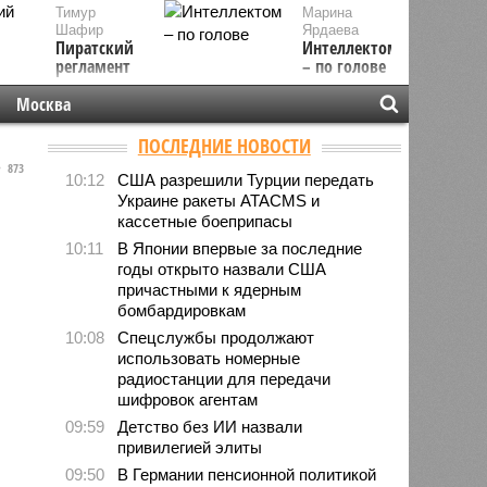
Тимур
Марина
Шафир
Ярдаева
Пиратский
Интеллектом
регламент
– по голове
Москва
ПОСЛЕДНИЕ НОВОСТИ
873
10:12
США разрешили Турции передать
Украине ракеты ATACMS и
кассетные боеприпасы
10:11
В Японии впервые за последние
годы открыто назвали США
причастными к ядерным
бомбардировкам
10:08
Спецслужбы продолжают
использовать номерные
радиостанции для передачи
шифровок агентам
09:59
Детство без ИИ назвали
привилегией элиты
09:50
В Германии пенсионной политикой