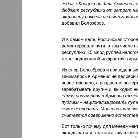
года». «Концессия дала Армении с
бюджет республики от затрат на 
акционеру никогда не выплачивали
добавил Белозёров.
И в самом деле. Российская сторон
ремонтировала пути, в том числе п
республики 15 млрд рублей налогов
железнодорожной инфраструктуры
Из слов Белозёрова и приведённых
занималось в Армении не деловой а
инвестировало, а раздавало пожерт
зарабатывать другим и, выходит, н
самая популярная в Армении точка
публики – национализировать пут
компенсировать. Модернизация же
считается совершенно естестве
Вот только почему для менеджмен
вкладываться в закавказскую «желе