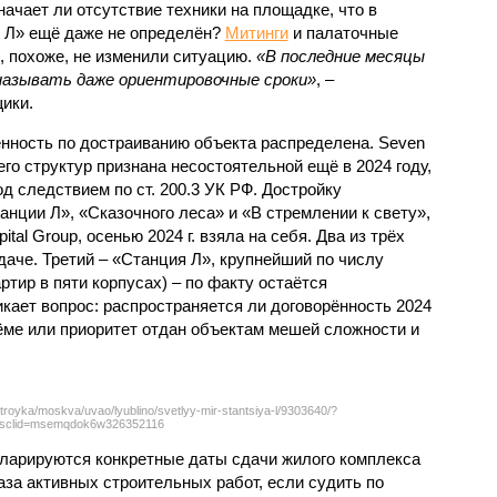
ачает ли отсутствие техники на площадке, что в
и Л» ещё даже не определён?
Митинги
и палаточные
х, похоже, не изменили ситуацию.
«В последние месяцы
называть даже ориентировочные сроки»
, –
ики.
нность по достраиванию объекта распределена. Seven
его структур признана несостоятельной ещё в 2024 году,
 следствием по ст. 200.3 УК РФ. Достройку
нции Л», «Сказочного леса» и «В стремлении к свету»,
tal Group, осенью 2024 г. взяла на себя. Два из трёх
даче. Третий – «Станция Л», крупнейший по числу
тир в пяти корпусах) – по факту остаётся
кает вопрос: распространяется ли договорённость 2024
ёме или приоритет отдан объектам мешей сложности и
troyka/moskva/uvao/lyublino/svetlyy-mir-stantsiya-l/9303640/?
sclid=msemqdok6w326352116
екларируются конкретные даты сдачи жилого комплекса
фаза активных строительных работ, если судить по