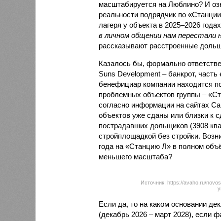
масштабируется на Люблино? И озн
реальности подрядчик по «Станци
лагеря у объекта в 2025–2026 года
в личном общении нам перестали 
рассказывают расстроенные дольщ
Казалось бы, формально ответстве
Suns Development – банкрот, часть 
бенефициар компании находится под
проблемных объектов группы – «Ста
согласно информации на сайтах Capi
объектов уже сданы или близки к с
пострадавших дольщиков (3908 квар
стройплощадкой без стройки. Возни
года на «Станцию Л» в полном объ
меньшего масштаба?
Источник: https://avaho.ru/novos
y
Если да, то на каком основании д
(декабрь 2026 – март 2028), если 