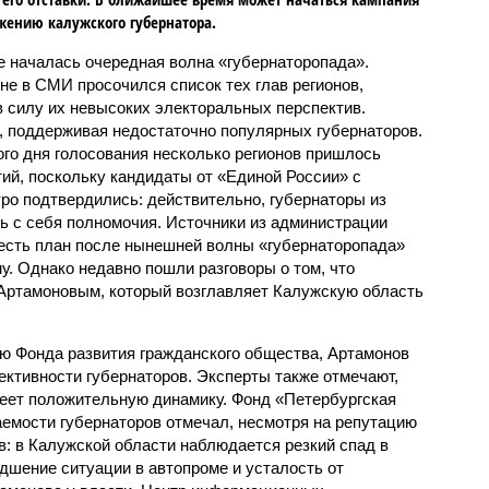
жению калужского губернатора.
е началась очередная волна «губернаторопада».
не в СМИ просочился список тех глав регионов,
в силу их невысоких электоральных перспектив.
, поддерживая недостаточно популярных губернаторов.
ого дня голосования несколько регионов пришлось
ий, поскольку кандидаты от «Единой России» с
ро подтвердились: действительно, губернаторы из
ть с себя полномочия. Источники из администрации
 есть план после нынешней волны «губернаторопада»
му. Однако недавно пошли разговоры о том, что
Артамоновым, который возглавляет Калужскую область
ю Фонда развития гражданского общества, Артамонов
ективности губернаторов. Эксперты также отмечают,
меет положительную динамику. Фонд «Петербургская
аемости губернаторов отмечал, несмотря на репутацию
в: в Калужской области наблюдается резкий спад в
дшение ситуации в автопроме и усталость от