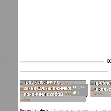
К
В Калужской области
В Калу
чёрный лесоруб убил
заявил
троих лесничих,
пробле
захватил заложников и
20976
школа
покончил с собой
3
Жители К
В деревне Усохи, расположенной
обратили
в Куйбышевском районе
призывом
Версия
//
Конфликт
//
В нескольких станциях от уже сданн