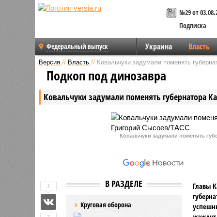
№29 от 03.08.
Подписка
Украина
Власть
Федеральный выпуск
Версия
//
Власть
//
Ковальчуки задумали поменять губерна
Подкоп под динозавра
Ковальчуки задумали поменять губернатора К
Ковальчуки задумали поменять губ
В РАЗДЕЛЕ
Главы К
1
губерна
Круговая оборона
успешны
жаждут 
2