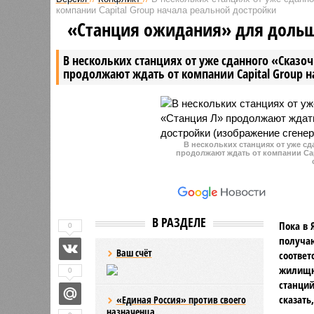
Калужской области ранее
ношение 
компании Capital Group начала реальной достройки
судимый мужчина совершил
Губернат
«Станция ожидания» для доль
расправу над тремя
заявил, ч
сотрудниками лесной охраны. Об
2013 года
В нескольких станциях от уже сданного «Сказо
этом сообщил губернатор
продолжают ждать от компании Capital Group 
региона Владислав Шапша.
В нескольких станциях от уже с
продолжают ждать от компании Cap
В РАЗДЕЛЕ
Пока в 
0
получаю
Ваш счёт
соответ
жилищно
0
станций
сказать
«Единая Россия» против своего
назначенца