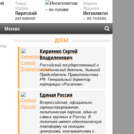
Тимур
Марина
Шафир
Ярдаева
Пиратский
Интеллектом
регламент
– по голове
Москва
ДОСЬЕ
7122
Кириенко Сергей
Владиленович
Российский государственный и
политический деятель, бывший
Председатель Правительства
РФ. Генеральный директор
корпорации «Росатом».
Единая Россия
Всероссийская, официально
зарегистрированная,
политическая партия, одна из
самых крупных в России. В
политике имеет идеологическую
платформу на позициях
центризма, консерватизма и