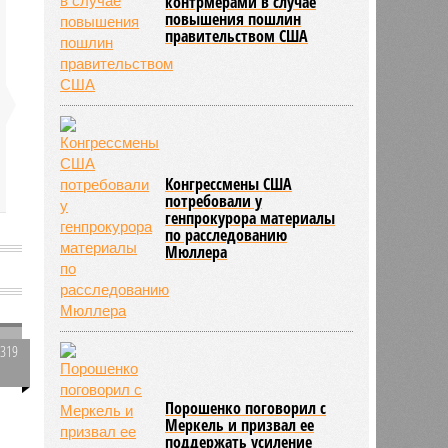
контрмерами в случае
повышения пошлин
правительством США
Конгрессмены США
потребовали у
генпрокурора материалы
по расследованию
Мюллера
2319
0
Порошенко поговорил с
Меркель и призвал ее
поддержать усиление