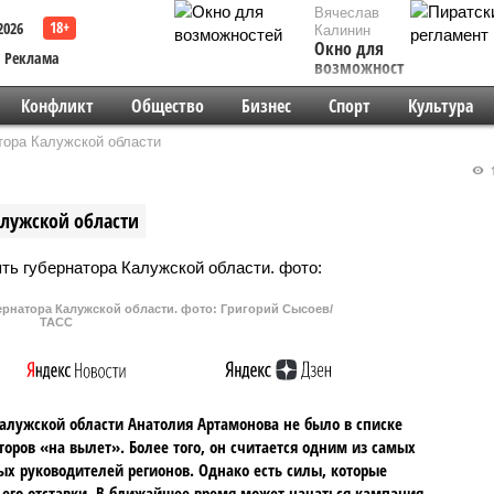
Вячеслав
2026
Калинин
Окно для
Реклама
возможностей
Конфликт
Общество
Бизнес
Спорт
Культура
тора Калужской области
1
алужской области
ернатора Калужской области. фото: Григорий Сысоев/
ТАСС
алужской области Анатолия Артамонова не было в списке
торов «на вылет». Более того, он считается одним из самых
х руководителей регионов. Однако есть силы, которые
его отставки. В ближайшее время может начаться кампания