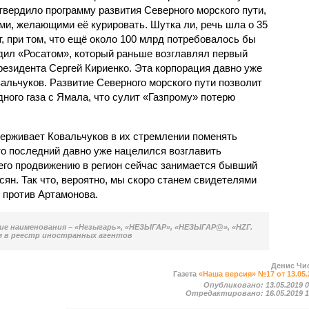
твердило программу развития Северного морского пути,
и, желающими её курировать. Шутка ли, речь шла о 35
, при том, что ещё около 100 млрд потребовалось бы
дил «Росатом», который раньше возглавлял первый
езидента Сергей Кириенко. Эта корпорация давно уже
альчуков. Развитие Северного морского пути позволит
ного газа с Ямала, что сулит «Газпрому» потерю
держивает Ковальчуков в их стремлении поменять
то последний давно уже нацелился возглавить
его продвижению в регион сейчас занимается бывший
ян. Так что, вероятно, мы скоро станем свидетелями
 против Артамонова.
ние наименования – «Незыгарь», «НЕЗЫГАР», «НЕЗЫГАР@», «НZГ.
м в реестр иностранных агентов
Денис Чи
Газета
«Наша версия» №17 от 13.05.
Опубликовано:
13.05.2019 
Отредактировано:
16.05.2019 