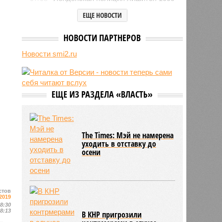
рабочих мест
ЕЩЕ НОВОСТИ
07/08
Прогулявшуюся голой по Москве
блогершу поместили под
НОВОСТИ ПАРТНЕРОВ
домашний арест
07/08
Спасённая из рабства в Мьянме
Новости smi2.ru
россиянка снова исчезла в другой
стране
07/08
Исландия потребовала от
Евросоюза не вмешиваться в
ЕЩЕ ИЗ РАЗДЕЛА «ВЛАСТЬ»
референдум по членству в
объединении
07/08
Ставшего мемом американца
Уолкера вызвали в миграционную
The Times: Мэй не намерена
службу
уходить в отставку до
осени
стов
2019
08:30
18:13
В КНР пригрозили