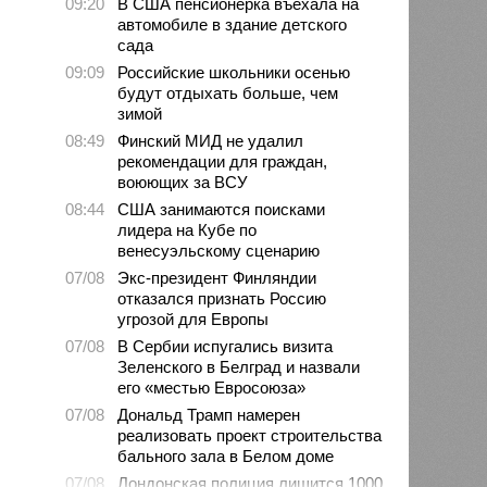
09:20
В США пенсионерка въехала на
автомобиле в здание детского
сада
09:09
Российские школьники осенью
будут отдыхать больше, чем
зимой
08:49
Финский МИД не удалил
рекомендации для граждан,
воюющих за ВСУ
08:44
США занимаются поисками
лидера на Кубе по
венесуэльскому сценарию
07/08
Экс-президент Финляндии
отказался признать Россию
угрозой для Европы
07/08
В Сербии испугались визита
Зеленского в Белград и назвали
его «местью Евросоюза»
07/08
Дональд Трамп намерен
реализовать проект строительства
бального зала в Белом доме
07/08
Лондонская полиция лишится 1000