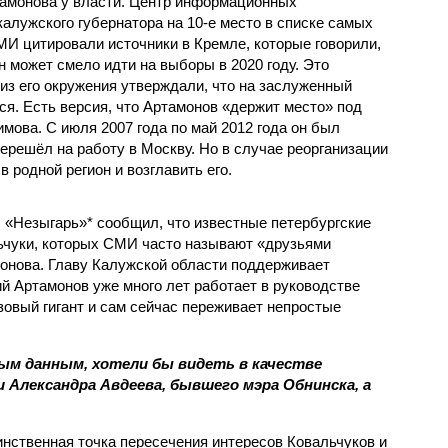
тамонова у власти. Центр информационных
алужского губернатора на 10-е место в списке самых
МИ цитировали источники в Кремле, которые говорили,
н может смело идти на выборы в 2020 году. Это
из его окружения утверждали, что на заслуженный
ся. Есть версия, что Артамонов «держит место» под
мова. С июля 2007 года по май 2012 года он был
ерешёл на работу в Москву. Но в случае реорганизации
 родной регион и возглавить его.
л «Незыгарь»* сообщил, что известные петербургские
чуки, которых СМИ часто называют «друзьями
онова. Главу Калужской области поддерживает
й Артамонов уже много лет работает в руководстве
зовый гигант и сам сейчас переживает непростые
ым данным, хотели бы видеть в качестве
 Александра Авдеева, бывшего мэра Обнинска, а
инственная точка пересечения интересов Ковальчуков и