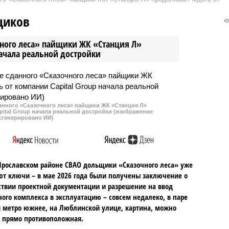
хиджабов в школах.
экипажа погибли, на земле
ор Владислав Шапша
разрушений не зафиксировано.
щиков
то он и так действует с
.
чного леса» пайщики ЖК «Станция Л»
начала реальной достройки
данного «Сказочного леса» пайщики ЖК «Станция Л»
ital Group начала реальной достройки (изображение
сгенерировано ИИ)
Ярославском районе СВАО дольщики «Сказочного леса» уже
т ключи – в мае 2026 года были получены заключение о
ствии проектной документации и разрешение на ввод
го комплекса в эксплуатацию – совсем недалеко, в паре
 метро южнее, на Люблинской улице, картина, можно
, прямо противоположная.