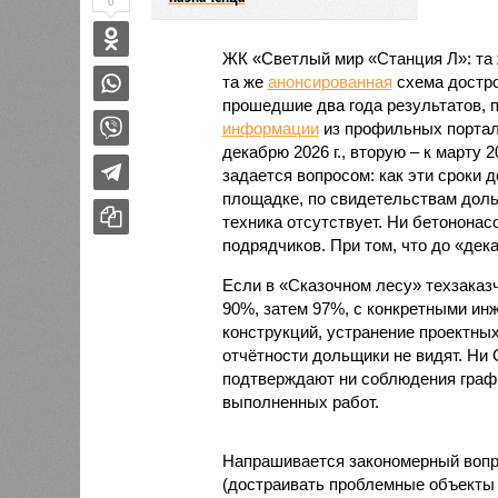
0
ЖК «Светлый мир «Станция Л»: та 
та же
анонсированная
схема дострой
прошедшие два года результатов, п
информации
из профильных портал
декабрю 2026 г., вторую – к марту 2
задается вопросом: как эти сроки
площадке, по свидетельствам доль
техника отсутствует. Ни бетононас
подрядчиков. При том, что до «дек
Если в «Сказочном лесу» техзаказч
90%, затем 97%, с конкретными и
конструкций, устранение проектных
отчётности дольщики не видят. Ни C
подтверждают ни соблюдения графи
выполненных работ.
Напрашивается закономерный вопро
(достраивать проблемные объекты 