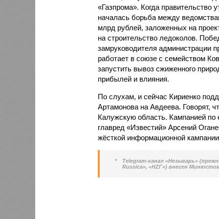
«Газпрома». Когда правительство у
началась борьба между ведомствам
млрд рублей, заложенных на проект
на строительство ледоколов. Побе
замруководителя администрации пр
работает в союзе с семейством Ков
запустить вывоз сжиженного природ
прибылей и влияния.
По слухам, и сейчас Кириенко под
Артамонова на Авдеева. Говорят, ч
Калужскую область. Кампанией по 
главред «Известий» Арсений Оганес
жёсткой информационной кампании
*
Telegram-канал «Незыгарь» (преж
Russica», «HZГ») внесен Минюсто