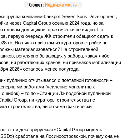
Сюжет:
Недвижимость
же группа компаний-банкрот Seven Suns Development,
ки через Capital Group осенью 2024 года, но за
о словам дольщиков, практически не видно. По
ов, первую очередь ЖК строители обещают сдать к
028-го. Но никто при этом из кураторов стройки не
 должны материализоваться? На строительной
щиков, регулярно бывающих у забора, какая-либо
осов, ни работающих кранов, ни признаков мобилизации
абря 2026» осталось менее полугода.
ик публично отчитывался о поэтапной готовности –
нженерными работами (усиление монолитных
 ошибок) – то по «Станции Л» подобной публичной
apital Group, ни кураторы строительства не
ка строительства, ни объёма фактически
с: если декларируемая «Capital Group модель
SSD») сработала на Лосиноостровской, почему она не