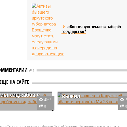
«Восточную землю» заберёт
государство?
ОММЕНТАРИИ
0
Экипаж упавшего в
жской области
Калужской области
ЕЩЕ НА САЙТЕ
и об отсутствии
вертолёта Ми-28 не
мы хиджабов в
выжил
4057
х
В Жиздринском районе
0
алужской области
Калужской области разбился
сь к властям с
военный вертолёт Ми-28. Все
 установить запрет на
находившиеся на борту члены
ого «Сказочного леса» пайщики ЖК «Станция Л» продолжают ждать от