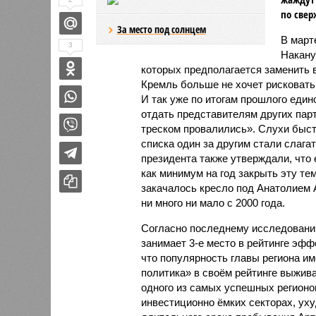
по свер
За место под солнцем
В март
3
Накану
которых предполагается заменить 
Кремль больше не хочет рисковать
И так уже по итогам прошлого един
отдать представителям других парт
треском провалились». Слухи быст
списка один за другим стали слага
президента также утверждали, что
как минимум на год закрыть эту те
закачалось кресло под Анатолием 
ни много ни мало с 2000 года.
Согласно последнему исследовани
занимает 3-е место в рейтинге эфф
что популярность главы региона и
политика» в своём рейтинге выжив
одного из самых успешных регионо
инвестиционно ёмких секторах, уху