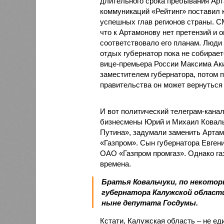
длительного срока пребывания Ар
коммуникаций «Рейтинг» поставил к
успешных глав регионов страны. С
что к Артамонову нет претензий и о
соответствовало его планам. Люди 
отдых губернатор пока не собирает
вице-премьера России Максима Аки
заместителем губернатора, потом п
правительства он может вернуться в
И вот политический телеграм-кана
бизнесмены Юрий и Михаил Коваль
Путина», задумали заменить Артам
«Газпром». Сын губернатора Евгени
ОАО «Газпром промгаз». Однако га
времена.
Братья Ковальчуки, по некотор
губернатора Калужской области
ныне депутата Госдумы.
Кстати, Калужская область – не ед