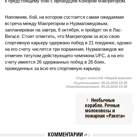
к предстоящему бою с ирландцем Конором Макгрегором.
Напомним, бой, на котором состоится самая ожидаемая
встреча между Макгрегором и Нурмагомедовым,
запланирован на завтра, 6 октября, и пройдет он в Лас-
Вегасе. Стоит отметить, что Макгрегором за всю свою
спортивную карьеру одержано побед в 21 поединке, однако
на его счету числятся три поражения. Нурмагомедов же
отмечен титулом действующего чемпиона UFC, а на его
счету имеется 26 одержанных побед в 26 боях,
проведенных за всю его спортивную карьеру.
Отдел новостей «Нашей версии»
Опубликовано:
05.10.2018 13:35
Отредактировано:
05.10.2018 13:35
Необычные
корабли. Речные
молоковозы и
пожарная «Ракета»
КОММЕНТАРИИ
0