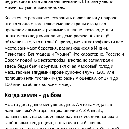
индийского штата Западная Бенгалия. Шторма унесли
жизни полумиллиона человек.
Кажется, стремящаяся сохранить свою чистоту природа
что-то знала о том, какие именно страны станут со
временем самыми «грязными» в плане производств, и
планомерно подтачивала их демографию. А как ещё
объяснить то, что в топ-10 природных катастроф почти все
места занимают бедствия, разразившиеся в Индии,
Пакистане, Бангладеш и Турции? Что характерно, Россию и
Европу подобные катастрофы никогда не затрагивали,
здесь беды были другими, включая массовый голод и
масштабные эпидемии вроде бубонной чумы (200 млн
погибших) или «испанки» (по разным оценкам, от 17,4 до
100 млн погибших во всём мире).
Когда земля – дыбом
Но это дела давно минувших дней. А что нам ждать в
дальнейшем? Авторы энциклопедии A-Z Animals,
основываясь на современных научных исследованиях и
глобальных тенденциях, составили свой список
потенциально самых смертоносных стихийных бедствий,