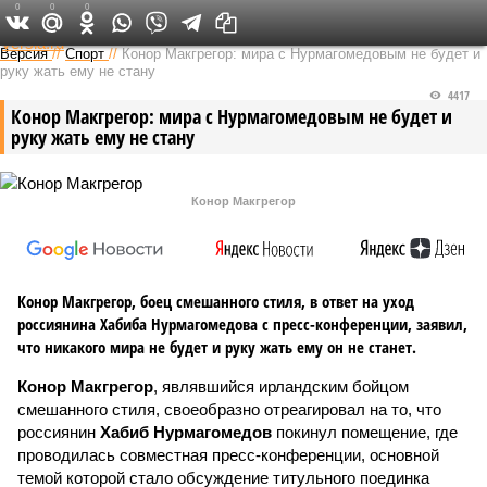
0
0
0
Федеральный выпуск
Версия
//
Спорт
//
Конор Макгрегор: мира с Нурмагомедовым не будет и
руку жать ему не стану
4417
Конор Макгрегор: мира с Нурмагомедовым не будет и
руку жать ему не стану
Конор Макгрегор
Конор Макгрегор, боец смешанного стиля, в ответ на уход
россиянина Хабиба Нурмагомедова с пресс-конференции, заявил,
что никакого мира не будет и руку жать ему он не станет.
Конор Макгрегор
, являвшийся ирландским бойцом
смешанного стиля, своеобразно отреагировал на то, что
россиянин
Хабиб Нурмагомедов
покинул помещение, где
проводилась совместная пресс-конференции, основной
темой которой стало обсуждение титульного поединка