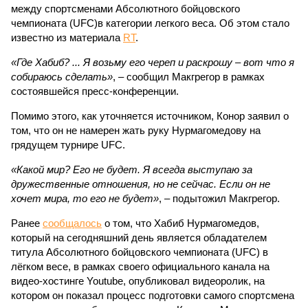
между спортсменами Абсолютного бойцовского
чемпионата (UFC)в категории легкого веса. Об этом стало
известно из материала
RT
.
«Где Хабиб? ... Я возьму его череп и раскрошу – вот что я
собираюсь сделать»
, – сообщил Макгрегор в рамках
состоявшейся пресс-конференции.
Помимо этого, как уточняется источником, Конор заявил о
том, что он не намерен жать руку Нурмагомедову на
грядущем турнире UFC.
«Какой мир? Его не будет. Я всегда выступаю за
дружественные отношения, но не сейчас. Если он не
хочет мира, то его не будет»
, – подытожил Макгрегор.
Ранее
сообщалось
о том, что Хабиб Нурмагомедов,
который на сегодняшний день является обладателем
титула Абсолютного бойцовского чемпионата (UFC) в
лёгком весе, в рамках своего официального канала на
видео-хостинге Youtube, опубликовал видеоролик, на
котором он показал процесс подготовки самого спортсмена