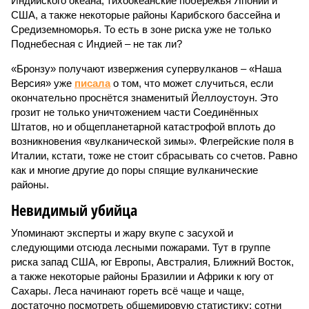
Индийского океана, тихо­океанские побережья Японии и
США, а также некоторые районы Карибского бассейна и
Средиземноморья. То есть в зоне риска уже не только
Поднебесная с Индией – не так ли?
«Бронзу» получают извержения супервулканов – «Наша
Версия» уже
писала
о том, что может случиться, если
окончательно проснётся знаменитый Йеллоустоун. Это
грозит не только уничтожением части Соединённых
Штатов, но и общепланетарной катастрофой вплоть до
возникновения «вулканической зимы». Флегрейские поля в
Италии, кстати, тоже не стоит сбрасывать со счетов. Равно
как и многие другие до поры спящие вулканические
районы.
Невидимый убийца
Упоминают эксперты и жару вкупе с засухой и
следующими отсюда лесными пожарами. Тут в группе
риска запад США, юг Европы, Австралия, Ближний Восток,
а также некоторые районы Бразилии и Африки к югу от
Сахары. Леса начинают гореть всё чаще и чаще,
достаточно посмотреть общемировую статистику; сотни