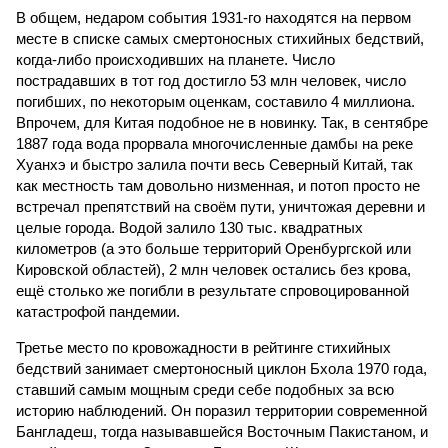
В общем, недаром события 1931-го находятся на первом
месте в списке самых смертоносных стихийных бедствий,
когда-либо происходивших на планете. Число
пострадавших в тот год достигло 53 млн человек, число
погибших, по некоторым оценкам, составило 4 миллиона.
Впрочем, для Китая подобное не в новинку. Так, в сентябре
1887 года вода прорвала многочисленные дамбы на реке
Хуанхэ и быстро залила почти весь Северный Китай, так
как местность там довольно низменная, и потоп просто не
встречал препятствий на своём пути, уничтожая деревни и
целые города. Водой залило 130 тыс. квадратных
километров (а это больше территорий Оренбургской или
Кировской областей), 2 млн человек остались без крова,
ещё столько же погибли в результате спровоцированной
катастрофой пандемии.
Третье место по кровожадности в рейтинге стихийных
бедствий занимает смертоносный циклон Бхола 1970 года,
ставший самым мощным среди себе подобных за всю
историю наблюдений. Он поразил территории современной
Бангладеш, тогда называвшейся Восточным Пакистаном, и