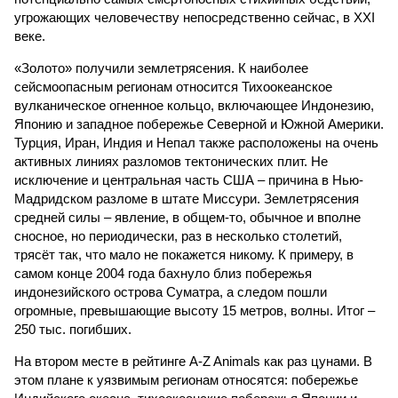
угрожающих человечеству непосредственно сейчас, в XXI
веке.
«Золото» получили землетрясения. К наиболее
сейсмоопасным регионам относится Тихоокеанское
вулканическое огненное кольцо, включающее Индонезию,
Японию и западное побережье Северной и Южной Америки.
Турция, Иран, Индия и Непал также расположены на очень
активных линиях разломов тектонических плит. Не
исключение и центральная часть США – причина в Нью-
Мадридском разломе в штате Миссури. Землетрясения
средней силы – явление, в общем-то, обычное и вполне
сносное, но периодически, раз в несколько столетий,
трясёт так, что мало не покажется никому. К примеру, в
самом конце 2004 года бахнуло близ побережья
индонезийского острова Суматра, а следом пошли
огромные, превышающие высоту 15 метров, волны. Итог –
250 тыс. погибших.
На втором месте в рейтинге A-Z Animals как раз цунами. В
этом плане к уязвимым регионам относятся: побережье