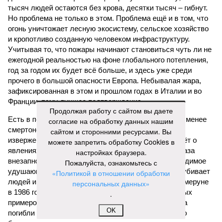
тысяч людей остаются без крова, десятки тысяч – гибнут.
Но проблема не только в этом. Проблема ещё и в том, что
огонь уничтожает лесную экосистему, сельское хозяйство
и кропотливо созданную человеком инфраструктуру.
Учитывая то, что пожары начинают становиться чуть ли не
ежегодной реальностью на фоне глобального потепления,
год за годом их будет всё больше, и здесь уже среди
прочего в большой опасности Европа. Небывалая жара,
зафиксированная в этом и прошлом годах в Италии и во
Франции, тому лучшее подтверждение.
Продолжая работу с сайтом вы даете
Есть в перечне A-Z Animals и экзотика, впрочем, не менее
согласие на обработку данных нашим
смертоносная. Это, в частности, «лимнические
сайтом и сторонними ресурсами. Вы
извержения», о которых мало кто слышал. Речь идёт о
можете запретить обработку Cookies в
явлениях, когда большое количество углекислого газа
настройках браузера.
внезапно вырывается из глубин озёр, образуя невидимое
Пожалуйста, ознакомьтесь с
удушающее газовое облако, которое безжалостно убивает
«Политикой в отношении обработки
людей и животных. Катастрофа на озере Ньос в Камеруне
персональных данных»
в 1986 году остаётся одним из наиболее чудовищных
.
примеров: более 1700 человек и тысячи голов скота
OK
погибли из-за внезапного выброса CO₂, накрывшего