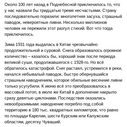
Около 100 лет назад в Поднебесной приключилось то, что
у нас назвали бы тридцатью тремя несчастьями. Страну
последовательно поразили: многолетняя засуха, страшный
паводок, невероятные ливни. Несколько миллионов
человек не пережили этот разгул стихий. Вот что тогда
приключилось.
Зима 1931 года выдалась в Китае чрезвычайно
продолжительной и суровой. Снега образовалось огромное
количество – казалось бы, хороший знак после периода
великой суши, продолжавшегося с 1928-го. Но всё
обратилось катастрофой. Снег растаял, устремился в реки,
начался небывалый паводок, быстро обернувшийся
страшным наводнением, которое обильные весенние ливни
только усугубили. К июню всё это преобразовалось в
массовый потоп, в июле же Китай в дополнение накрыло
сразу девятью циклонами. Последствия оказались
невообразимыми: наводнение погребло под собой
территорию в 180 тыс. квадратных километров, что равно
по площади Карелии, шести Курским или Калужским
областям, десятку Чуваший.