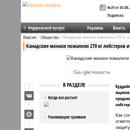
№29 от 03.08.
Подписка
Украина
Власть
Федеральный выпуск
Версия
//
Общество
//
Канадские монахи пожалели 270 кг л
Канадские монахи пожалели 270 кг лобстеров и
В РАЗДЕЛЕ
Буддийс
1
ящиков
Когда все растает
продажи
лобстер
0
Как со
Реанимация трамваю
отметк
0
защиту