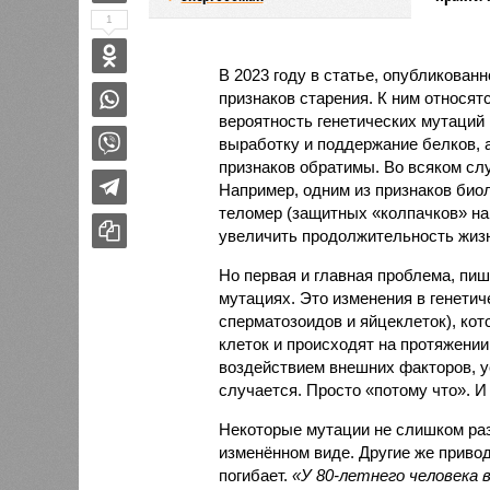
1
В 2023 году в статье, опубликован
признаков старения. К ним относят
вероятность генетических мутаций 
выработку и поддержание белков, 
признаков обратимы. Во всяком сл
Например, одним из признаков био
теломер (защитных «колпачков» на 
увеличить продолжительность жизн
Но первая и главная проблема, пиш
мутациях. Это изменения в генетич
сперматозоидов и яйцеклеток), ко
клеток и происходят на протяжении
воздействием внешних факторов, ус
случается. Просто «потому что». И
Некоторые мутации не слишком раз
изменённом виде. Другие же привод
погибает.
«У 80-летнего человека