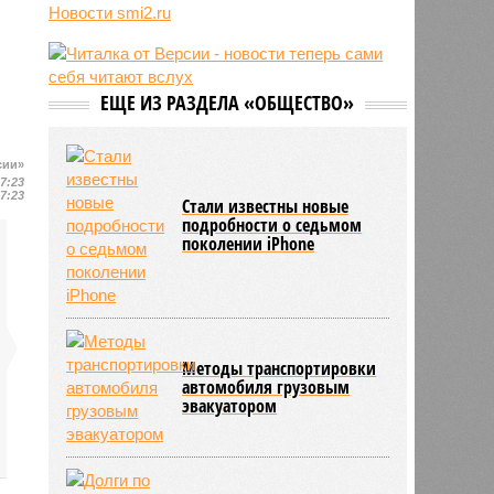
Новости smi2.ru
06/08
Euractiv: закрытие границы с
Россией спровоцировало спад
экономики Финляндии
06/08
Минобрнауки осенью примет
ЕЩЕ ИЗ РАЗДЕЛА «ОБЩЕСТВО»
решение о правилах приёма на
платные места в вузах
сии»
17:23
17:23
Стали известны новые
подробности о седьмом
поколении iPhone
Методы транспортировки
автомобиля грузовым
эвакуатором