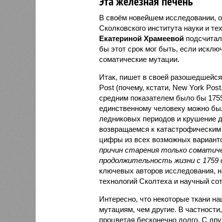
Эта железная печень
В своём новейшем исследовании, о
Сколковского института науки и те
Екатериной Храмеевой
подсчитала
бы этот срок мог быть, если исключ
соматические мутации.
Итак, пишет в своей разошедшейс
Post (почему, кстати, New York Pos
средним показателем было бы 1759 
единственному человеку можно был
ледниковых периодов и крушение д
возвращаемся к катастрофическим 
цифры из всех возможных вариант
причин старения только сомати
продолжительность жизни с 1759 
ключевых авторов исследования, н
технологий Сколтеха и научный сот
Интересно, что некоторые ткани н
мутациям, чем другие. В частности,
процветая бесконечно долго. С дру