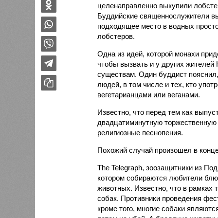
целенаправленно выкупили лобстер
Буддийские священнослужители выр
подходящее место в водных просто
лобстеров.
Одна из идей, которой монахи прид
чтобы вызвать и у других жителей
существам. Один буддист пояснил, 
людей, в том числе и тех, кто упот
вегетарианцами или веганами.
Известно, что перед тем как выпус
двадцатиминутную торжественную 
религиозные песнопения.
Похожий случай произошел в конце
The Telegraph, зоозащитники из По
котором собираются любители блюд
животных. Известно, что в рамках 
собак. Противники проведения фес
кроме того, многие собаки являют