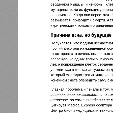
сердечной мышцы) и нейроны (клет
мутациям: если их функция делени
невозможно. Когда они перестают ф
разумеется, приводит к смерти. А
«критическими точками ограничени
Причина ясна, но будущее 
Получается, что бедная несчастна
прочий алкоголь на ежедневной осно
от которого эта печень полностью з
повреждение одних только нейрон
лет, а повреждение клеток сердечн
усомниться в мечтах энтузиастов д
который ежегодно тратит миллионы
конечном счёте опередить саму сме
Главная проблема и печаль в том, 
исследование показывает, что со
старение, но сами по себе они н
цитирует Medical Express соавтор
Центра био- и медицинских техноло