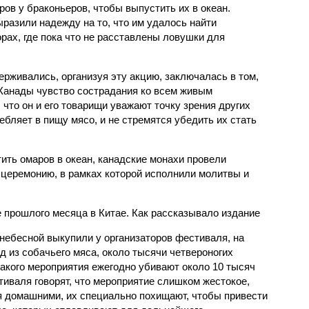
ов у браконьеров, чтобы выпустить их в океан.
азили надежду на то, что им удалось найти
рах, где пока что не расставлены ловушки для
ерживались, организуя эту акцию, заключалась в том,
 Канады чувство сострадания ко всем живым
что он и его товарищи уважают точку зрения других
ребляет в пищу мясо, и не стремятся убедить их стать
тить омаров в океан, канадские монахи провели
церемонию, в рамках которой исполнили молитвы и
 прошлого месяца в Китае. Как рассказывало издание
днебесной выкупили у организаторов фестиваля, на
 из собачьего мяса, около тысячи четвероногих
такого мероприятия ежегодно убивают около 10 тысяч
тиваля говорят, что мероприятие слишком жестокое,
ся домашними, их специально похищают, чтобы привести