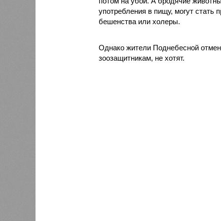
потом на убой. А бродячие животн
употребления в пищу, могут стать 
бешенства или холеры.
Однако жители Поднебесной отменя
зоозащитникам, не хотят.