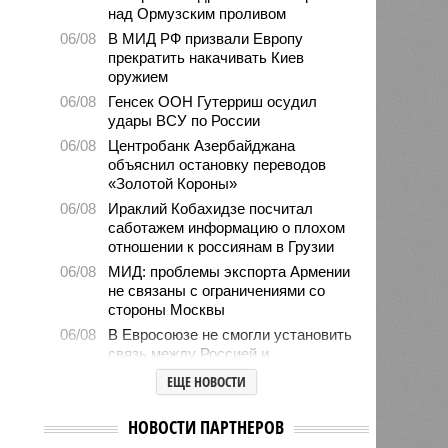
над Ормузским проливом
06/08
В МИД РФ призвали Европу
прекратить накачивать Киев
оружием
06/08
Генсек ООН Гутерриш осудил
удары ВСУ по России
06/08
Центробанк Азербайджана
объяснил остановку переводов
«Золотой Короны»
06/08
Ираклий Кобахидзе посчитал
саботажем информацию о плохом
отношении к россиянам в Грузии
06/08
МИД: проблемы экспорта Армении
не связаны с ограничениями со
стороны Москвы
06/08
В Евросоюзе не смогли установить
связь между Россией и
миграционным кризисом в Сеуте
ЕЩЕ НОВОСТИ
06/08
Ямпольская объяснила причины
проблем с поступлением в
НОВОСТИ ПАРТНЕРОВ
ведущие вузы страны