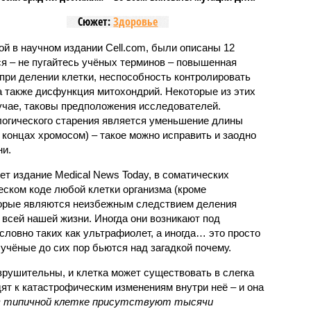
Сюжет:
Здоровье
ной в научном издании Cell.com, были описаны 12
ся – не пугайтесь учёных терминов – повышенная
при делении клетки, неспособность контролировать
а также дисфункция митохондрий. Некоторые из этих
учае, таковы предположения исследователей.
логического старения является уменьшение длины
концах хромосом) – такое можно исправить и заодно
и.
ет издание Medical News Today, в соматических
еском коде любой клетки организма (кроме
торые являются неизбежным следствием деления
 всей нашей жизни. Иногда они возникают под
ловно таких как ультрафиолет, а иногда… это просто
 учёные до сих пор бьются над загадкой почему.
рушительны, и клетка может существовать в слегка
ят к катастрофическим изменениям внутри неё – и она
 в типичной клетке присутствуют тысячи