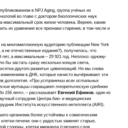
публикованном в NPJ Aging, группа учёных из
хнологий во главе с доктором биологических наук
 максимальный срок жизни человека. Вернее, каким
ить из уравнения все признаки старения, в том числе и
я на многомиллионную аудиторию публикации New York
t, а не отечественные издания?), получилось, что
лет, а максимальным – 29 921 год. Неплохо: одному-
о бы застать сразу несколько концов света,
есятка-другого развитых цивилизаций. Но мы снова
изменениям в ДНК, которые начисто вычёркивают эти
ов долголетия.
«При устранении всех остальных
ческие мутации сокращают теоретическую среднюю
до 156 лет»
, – рассказывает
Евгений Ефимов
, один из
аучный сотрудник Центра био- и медицинских
рудник Института искусственного интеллекта (AIRI).
ашего организма более устойчивы к соматическим
 клетки печени: они с радостью заменят старые,
гой стороны, клетки миокарда (среднего слоя