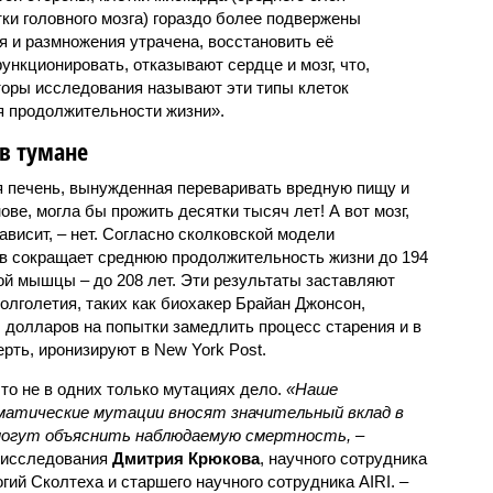
ки головного мозга) гораздо более подвержены
я и размножения утрачена, восстановить её
ункционировать, отказывают сердце и мозг, что,
вторы исследования называют эти типы клеток
я продолжительности жизни».
в тумане
я печень, вынужденная переваривать вредную пищу и
ве, могла бы прожить десятки тысяч лет! А вот мозг,
ависит, – нет. Согласно сколковской модели
ов сокращает среднюю продолжительность жизни до 194
ой мышцы – до 208 лет. Эти результаты заставляют
олголетия, таких как биохакер Брайан Джонсон,
 долларов на попытки замедлить процесс старения и в
рть, иронизируют в New York Post.
что не в одних только мутациях дело.
«Наше
матические мутации вносят значительный вклад в
е могут объяснить наблюдаемую смертность, –
а исследования
Дмитрия Крюкова
, научного сотрудника
гий Сколтеха и старшего научного сотрудника AIRI. –