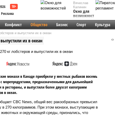
Вячеслав
2026
Калинин
Окно для
Реклама
возможностей
Конфликт
Общество
Бизнес
Спорт
Культура
обстеров и выпустили их в океан
 выпустили их в океан
кие монахи в Канаде приобрели у местных рыбаков восемь
 с морепродуктами, предназначенными для дальнейшей
 в рестораны, и выпустили более двухсот килограмм
ов в океан.
общает CBC News, общий вес ракообразных превысил
у в 270 килограммов. При этом монахи, выступающие в
 животных и окружающей среды, признались, что