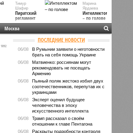
Тимур
Марина
Шафир
Ярдаева
Пиратский
Интеллектом
регламент
– по голове
Москва
ПОСЛЕДНИЕ НОВОСТИ
1892
06/08
В Румынии заявили о неготовности
брать на себя помощь Украине
06/08
Матвиенко: россиянам могут
рекомендовать не посещать
Армению
06/08
Пьяный поляк жестоко избил двух
соотечественников, перепутав их с
украинцами
06/08
Эксперт оценил будущее
человечества в эпоху
искусственного интеллекта
06/08
Трамп рассказал о своём
отношении к главе Пентагона
06/08
Раскрыты подробности контроля