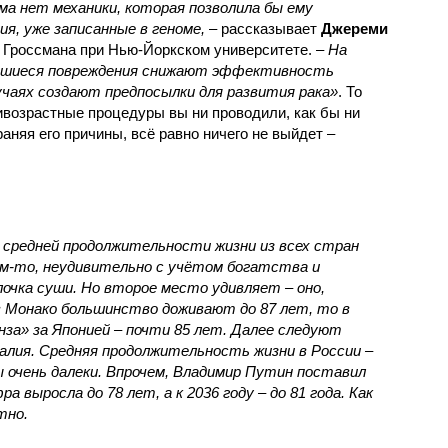
ма нет механики, которая позволила бы ему
я, уже записанные в геноме,
– рассказывает
Джереми
 Гроссмана при Нью-Йоркском университете.
– На
вшиеся повреждения снижают эффективность
учаях создают предпосылки для развития рака»
. То
тивозрастные процедуры вы ни проводили, как бы ни
аняя его причины, всё равно ничего не выйдет –
о средней продолжительности жизни из всех стран
м-то, неудивительно с учётом богатства и
лочка суши. Но второе место удивляет – оно,
 в Монако большинство доживают до 87 лет, то в
онза» за Японией – почти 85 лет. Далее следуют
алия. Средняя продолжительность жизни в России –
ы очень далеки. Впрочем, Владимир Путин поставил
а выросла до 78 лет, а к 2036 году – до 81 года. Как
тно.