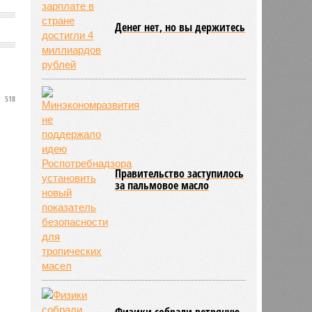
Денег нет, но вы держитесь
518
Правительство заступилось
за пальмовое масло
Физики собрали ветряную