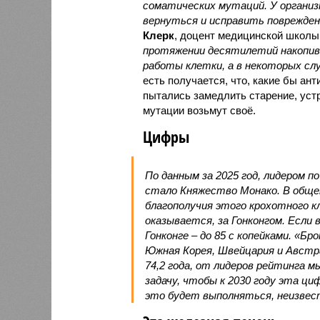
соматических мутаций. У организ
вернуться и исправить повреждени
Клерк
, доцент медицинской школы
протяжении десятилетий накопи
работы клетки, а в некоторых сл
есть получается, что, какие бы ан
пытались замедлить старение, устр
мутации возьмут своё.
Цифры
По данным за 2025 год, лидером п
стало Княжество Монако. В обще
благополучия этого крохотного к
оказывается, за Гонконгом. Если
Гонконге – до 85 с копейками. «Бр
Южная Корея, Швейцария и Австр
74,2 года, от лидеров рейтинга м
задачу, чтобы к 2030 году эта цифр
это будет выполняться, неизвес