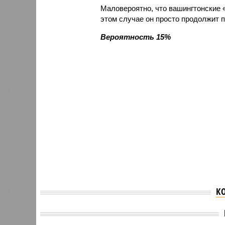
Маловероятно, что вашингтонские 
этом случае он просто продолжит 
Вероятность 15%
К
Посол Дарчиев рассказал
Зеленс
об обсуждении
попыта