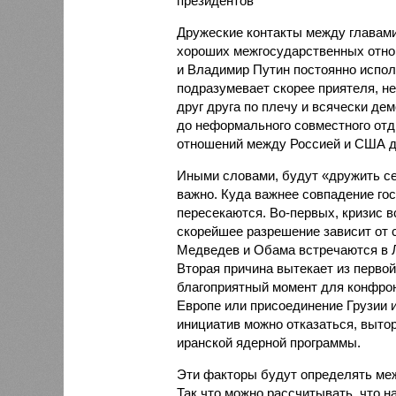
президентов
Дружеские контакты между главами
хороших межгосударственных отно
и Владимир Путин постоянно исполь
подразумевает скорее приятеля, н
друг друга по плечу и всячески де
до неформального совместного отд
отношений между Россией и США до
Иными словами, будут «дружить се
важно. Куда важнее совпадение гос
пересекаются. Во-первых, кризис в
скорейшее разрешение зависит от 
Медведев и Обама встречаются в 
Вторая причина вытекает из перво
благоприятный момент для конфро
Европе или присоединение Грузии 
инициатив можно отказаться, вытор
иранской ядерной программы.
Эти факторы будут определять меж
Так что можно рассчитывать, что 