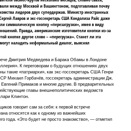
вали между Москвой и Вашингтоном, подготавливая почву
комства лидеров двух супердержав. Министр иностранных
Сергей Лавров и экс-госсекретарь США Кондолиза Райс даже
и символическую кнопку «перезагрузки», имея в виду
ношений. Правда, американские изготовители кнопки из-за
той кнопке другое слово – «перегрузка». Станет ли эта
смогут наладить неформальный диалог, выяснял
рече Дмитрия Медведева и Барака Обамы в Лондоне
ллерия». К переговорам о будущих отношениях двух
ы такие «патриархи», как экс-госсекретарь США Генри
СР Михаил Горбачёв, госсекретарь администрации Дж.
 Евгений Примаков и многие другие. В предварительных
 действующие главы внешнеполитических ведомств
лари Клинтон.
ков говорит сам за себя: к первой встрече
ана относятся как к одному из важнейших
о года. «Это будет не просто знакомство», — отметил