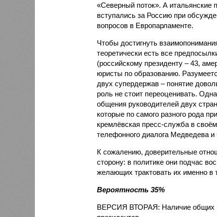
«Северный поток». А итальянские 
вступались за Россию при обсужде
вопросов в Европарламенте.
Чтобы достигнуть взаимопонимани
теоретически есть все предпосылк
(российскому президенту – 43, амер
юристы по образованию. Разумеет
двух супердержав – понятие довол
роль не стоит переоценивать. Одн
общения руководителей двух стран
которые по самого разного рода пр
кремлёвская пресс-служба в своём 
телефонного диалога Медведева и
К сожалению, доверительные отно
сторону: в политике они подчас во
желающих трактовать их именно в 
Вероятность 35%
ВЕРСИЯ ВТОРАЯ: Наличие общих ин