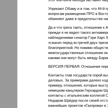
Упрекают Обаму и в том, что 44-й 
вопросам размещения ПРО в Восточ
обвиняют даже в предательстве на
Да и что греха таить, отношение к
прежде я не видел такого антиамер
наблюдениями сенатор Гэри Харт. 
«свахи» перед встречей двух прези
благоприятной. Но помимо общест
межгосударственные отношения ок
какими они могут быть между Бар
ВЕРСИЯ ПЕРВАЯ: Отношения перер
Контакты глав государств порой вы
деловых. За примерами далеко ходи
примеру, отношения, которые выст
немецким канцлером Герхардом Шр
контакты с итальянским коллегой 
Недаром Шрёдер после своей отста
важнейших проектов «Газпрома» в 