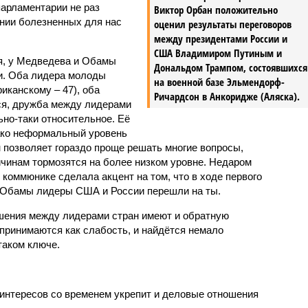
парламентарии не раз
Виктор Орбан положительно
нии болезненных для нас
оценил результаты переговоров
между президентами России и
США Владимиром Путиным и
я, у Медведева и Обамы
Дональдом Трампом, состоявшихся
и. Оба лидера молоды
на военной базе Эльмендорф-
иканскому – 47), оба
Ричардсон в Анкоридже (Аляска).
ся, дружба между лидерами
ьно-таки относительное. Её
ако неформальный уровень
 позволяет гораздо проще решать многие вопросы,
ичинам тормозятся на более низком уровне. Недаром
коммюнике сделала акцент на том, что в ходе первого
 Обамы лидеры США и России перешли на ты.
шения между лидерами стран имеют и обратную
спринимаются как слабость, и найдётся немало
таком ключе.
тересов со временем укрепит и деловые отношения