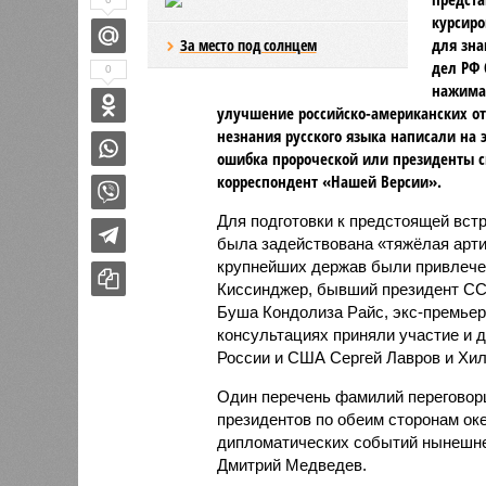
курсиро
для зна
За место под солнцем
дел РФ 
0
нажимал
улучшение российско-американских от
незнания русского языка написали на э
ошибка пророческой или президенты 
корреспондент «Нашей Версии».
Для подготовки к предстоящей вст
была задействована «тяжёлая арти
крупнейших держав были привлечен
Киссинджер, бывший президент СС
Буша Кондолиза Райс, экс-премьер
консультациях приняли участие и
России и США Сергей Лавров и Хил
Один перечень фамилий переговорщи
президентов по обеим сторонам оке
дипломатических событий нынешнег
Дмитрий Медведев.