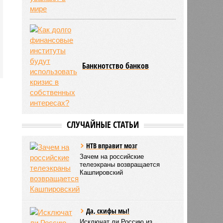
Банкнотство банков
СЛУЧАЙНЫЕ СТАТЬИ
НТВ вправит мозг
Зачем на российские
телеэкраны возвращается
Кашпировский
Да, скифы мы!
Исключат ли Россию из