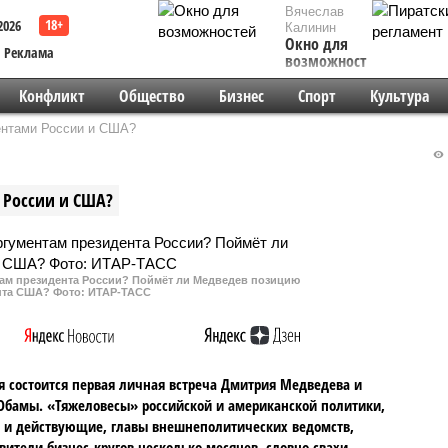
Вячеслав
2026
Калинин
Окно для
Реклама
возможностей
Конфликт
Общество
Бизнес
Спорт
Культура
ентами России и США?
 России и США?
там президента России? Поймёт ли Медведев позицию
нта США? Фото: ИТАР-ТАСС
я состоится первая личная встреча Дмитрия Медведева и
Обамы. «Тяжеловесы» российской и американской политики,
и действующие, главы внешнеполитических ведомств,
вители бизнес-кругов несколько месяцев, словно свахи,