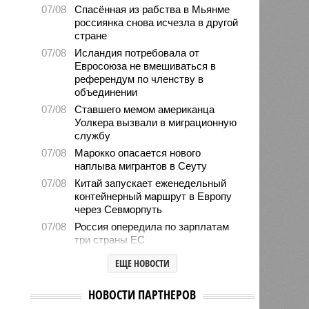
07/08
Спасённая из рабства в Мьянме
россиянка снова исчезла в другой
стране
07/08
Исландия потребовала от
Евросоюза не вмешиваться в
референдум по членству в
объединении
07/08
Ставшего мемом американца
Уолкера вызвали в миграционную
службу
07/08
Марокко опасается нового
наплыва мигрантов в Сеуту
07/08
Китай запускает еженедельный
контейнерный маршрут в Европу
через Севморпуть
07/08
Россия опередила по зарплатам
три страны ЕС
07/08
Александр Лукашенко призвал
ЕЩЕ НОВОСТИ
белорусов скупать пустующие
избы
НОВОСТИ ПАРТНЕРОВ
07/08
Девушка объяснила убийство