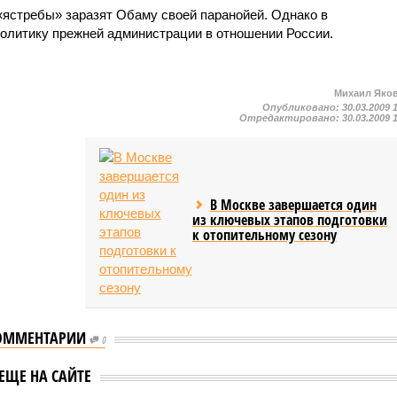
«ястребы» заразят Обаму своей паранойей. Однако в
политику прежней администрации в отношении России.
Михаил Яко
Опубликовано:
30.03.2009 
Отредактировано:
30.03.2009 
В Москве завершается один
из ключевых этапов подготовки
к отопительному сезону
ОММЕНТАРИИ
0
кий может
В ЕС обеспокоились
ЕЩЕ НА САЙТЕ
ться сорвать
возможным разделом