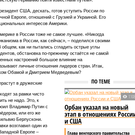
президент США, дескать, готов уступить России по
ной Европе, отношений с Грузией и Украиной. Его
циональных интересов Америки.
 Америке в России тоже не самое лучшее. «Никогда
иканизма в России, как сейчас», – поделился своими
В общем, как ни пытались сгладить острые углы
дентов, обстановка по-прежнему остаётся не самой
венных настроений большое влияние на
азывают личные отношения лидеров стран. Итак,
аком Обамой и Дмитрием Медведевым?
ПО ТЕМЕ
астут в дружеские
ходят за рамки чисто
110
ть не надо. Это, к
Орбан указал на новый
роил Владимир Путин с
этап в отношениях Росси
ёдером, или его же
и США
Сильвио Берлускони.
вки возглавил один из
Западной Европе –
Глава венгерского правительства