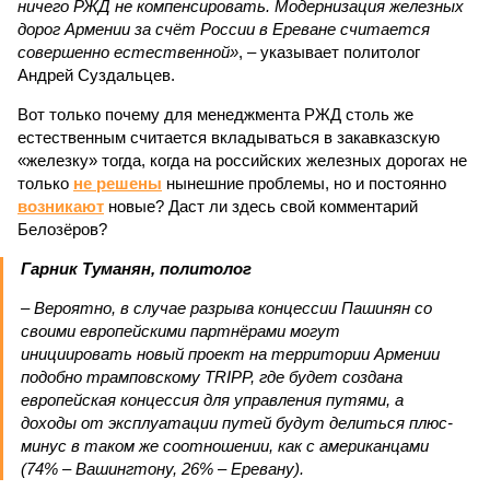
ничего РЖД не компенсировать. Модернизация железных
дорог Армении за счёт России в Ереване считается
совершенно естественной»
, – указывает политолог
Андрей Суздальцев.
Вот только почему для менеджмента РЖД столь же
естественным считается вкладываться в закавказскую
«железку» тогда, когда на российских железных дорогах не
только
не решены
нынешние проблемы, но и постоянно
возникают
новые? Даст ли здесь свой комментарий
Белозёров?
Гарник Туманян, политолог
– Вероятно, в случае разрыва концессии Пашинян со
своими европейскими партнёрами могут
инициировать новый проект на территории Армении
подобно трамповскому TRIPP, где будет создана
европейская концессия для управления путями, а
доходы от эксплуатации путей будут делиться плюс-
минус в таком же соотношении, как с американцами
(74% – Вашингтону, 26% – Еревану).