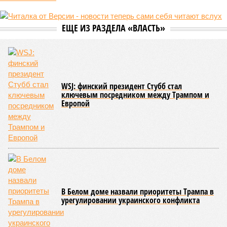
схема достройки через Capital Group осенью 2024 года, но
за прошедшие два года результатов, по словам дольщиков,
практически не видно. По
информации
из профильных
порталов, первую очередь ЖК строители обещают сдать к
декабрю 2026 г., вторую – к марту 2028-го. Но никто при
этом из кураторов стройки не задается вопросом: как эти
сроки должны материализоваться? На строительной
площадке, по свидетельствам дольщиков, регулярно
бывающих у забора, какая-либо техника отсутствует. Ни
бетононасосов, ни работающих кранов, ни признаков
мобилизации подрядчиков. При том, что до «декабря 2026»
осталось менее полугода.
Если в «Сказочном лесу» техзаказчик публично
отчитывался о поэтапной готовности – 90%, затем 97%, с
конкретными инженерными работами (усиление
монолитных конструкций, устранение проектных ошибок) –
то по «Станции Л» подобной публичной отчётности
дольщики не видят. Ни Capital Group, ни кураторы
строительства не подтверждают ни соблюдения графика
строительства, ни объёма фактически выполненных работ.