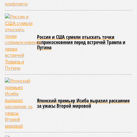
Напрашивается закономерный вопрос: если
декларируемая «Capital Group модель (достраивать
проблемные объекты SSD») сработала на
Лосиноостровской, почему она не масштабируется на
Люблино? И означает ли отсутствие техники на площадке,
что в реальности подрядчик по «Станции Л» ещё даже не
определён?
Митинги
и палаточные лагеря у объекта в
2025–2026 годах, похоже, не изменили ситуацию.
«В
последние месяцы в личном общении нам перестали
называть даже ориентировочные сроки»
, – рассказывают
расстроенные дольщики.
Казалось бы, формально ответственность по
достраиванию объекта распределена. Seven Suns
Development – банкрот, часть его структур признана
несостоятельной ещё в 2024 году, бенефициар компании
находится под следствием по ст. 200.3 УК РФ. Достройку
проблемных объектов группы – «Станции Л», «Сказочного
леса» и «В стремлении к свету», согласно информации на
сайтах Capital Group, осенью 2024 г. взяла на себя. Два из
трёх объектов уже сданы или близки к сдаче. Третий –