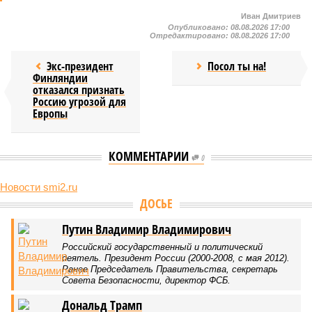
Иван Дмитриев
Опубликовано:
08.08.2026 17:00
Отредактировано:
08.08.2026 17:00
Экс-президент
Посол ты на!
Финляндии
отказался признать
Россию угрозой для
Европы
КОММЕНТАРИИ
0
Новости smi2.ru
Версия
//
Конфликт
//
В нескольких станциях от уже сданного
«Сказочного леса» пайщики ЖК «Станция Л» продолжают ждать от
компании Capital Group начала реальной достройки
531
«Станция ожидания» для дольщиков
В нескольких станциях от уже сданного «Сказочного
леса» пайщики ЖК «Станция Л» продолжают ждать от
компании Capital Group начала реальной достройки