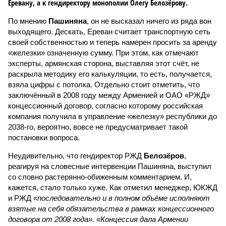
Еревану, а к гендиректору монополии Олегу Белозёрову.
По мнению
Пашиняна
, он не высказал ничего из ряда вон
выходящего. Дескать, Ереван считает транспортную сеть
своей собственностью и теперь намерен просить за аренду
«железки» означенную сумму. При этом, как отмечают
эксперты, армянская сторона, выставляя этот счёт, не
раскрыла методику его калькуляции, то есть, получается,
взяла цифры с потолка. Отдельно стоит отметить, что
заключённый в 2008 году между Арменией и ОАО «РЖД»
концессионный договор, согласно которому российская
компания получила в управление «железку» республики до
2038-го, вероятно, вовсе не предусматривает такой
постановки вопроса.
Неудивительно, что гендиректор РЖД
Белозёров
,
реагируя на словесные интервенции Пашиняна, выступил
со словно растерянно-обиженным комментарием. И,
кажется, стало только хуже. Как отметил менеджер, ЮКЖД
и РЖД
«последовательно и в полном объёме исполняют
взятые на себя обязательства в рамках концессионного
договора от 2008 года». «Концессия дала Армении