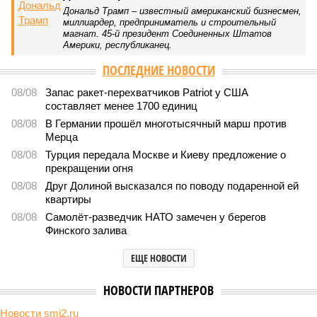
В нескольких станциях от уже сданного «Сказочного леса» пайщики ЖК
«Станция Л» продолжают ждать от компании Capital Group начала
реальной достройки (изображение сгенерировано ИИ)
Пока в Ярославском районе СВАО дольщики «Сказочного леса»
уже получают ключи – в мае 2026 года были получены
заключение о соответствии проектной документации и
разрешение на ввод жилищного комплекса в эксплуатацию –
совсем недалеко, в паре станций метро южнее, на Люблинской
улице, картина, можно сказать, прямо противоположная.
Сюжет:
Недвижимость
ЖК «Светлый мир «Станция Л»: та же группа компаний-
банкрот Seven Suns Development, та же
анонсированная