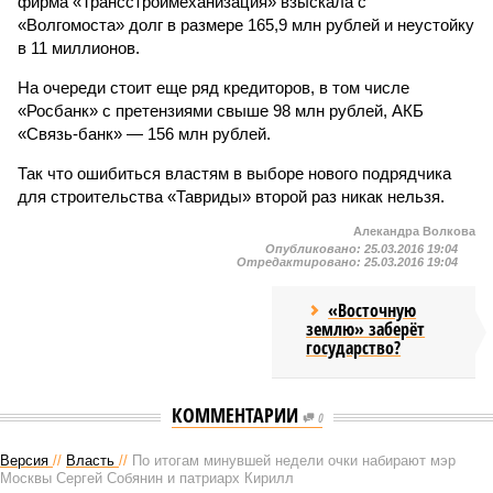
фирма «Трансстроймеханизация» взыскала с
«Волгомоста» долг в размере 165,9 млн рублей и неустойку
в 11 миллионов.
На очереди стоит еще ряд кредиторов, в том числе
«Росбанк» с претензиями свыше 98 млн рублей, АКБ
«Связь-банк» — 156 млн рублей.
Так что ошибиться властям в выборе нового подрядчика
для строительства «Тавриды» второй раз никак нельзя.
Алекандра Волкова
Опубликовано:
25.03.2016 19:04
Отредактировано:
25.03.2016 19:04
«Восточную
землю» заберёт
государство?
КОММЕНТАРИИ
0
Версия
//
Власть
//
По итогам минувшей недели очки набирают мэр
Москвы Сергей Собянин и патриарх Кирилл