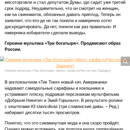
мясоторговле и стал депутатом Думы, где сидит уже третий
срок подряд. Неудивительно, что он смотрит на женщин,
как на свиноматок, обязанных давать приплод. Теперь он
заявляет, что его-де не так поняли и намеренно хотят
дискредитировать. Да нет, поняли как раз правильно. И
наверняка избиратели сделали выводы.
Героини мультика «Три богатыря». Продвигают образ
России.
Героини мультика «Три богатыря» (фото: rutube.ru/Честно про Зарядку)
В англоязычном «Тик Токе» новый хит. Американки
надевают самодельные сарафаны и кокошники и
устраивают пляску, подражая персонажам мультфильма
«Добрыня Никитич и Змей Горыныч». В результате ролики
с хештегами #3 slavicdivas (три славянские дивы. – Ред.)
набирают десятки тысяч просмотров.
Понятно, что это сиюминутная мода и она скоро пройдёт.
Однако можно вспомнить, как полгода назад запрещённую