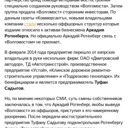
специально созданном руководством «Волгомоста». Затем
группа продала «Волгомост» сторонним инвесторам. По
данным газеты «Коммерсантъ», новыми владельцами
компании
стали
несколько оффшорных структур которые
издание относило к активам бизнесмена
Аркадия
Ротенберга
. Но официально Аркадий Ротенберг связь с
«Волгомостом» не признает..
В феврале 2014 года предприятие перешло от кипрских
владельцев в руки нескольких фирм: ОАО «Дмитровский
автодор», ТД «Автотрансстрой», производственное
предприятие «Устой», «Клинское дорожное ремонтно-
строительное управление» и «Подрезково технопарк». Их
бенефициаром и является предприниматель
Туфан
Садыгов
.
Но, по мнению некоторых СМИ, суть смены собственников
заключалась в том, что Аркадий Ротенберг, якобы выведя
«Волгомост» из оффшоров, приступил к его намеренному
разорению. После передачи мостостроительного
предприятия Туфану Садыгову подконтрольная Ротенбергу