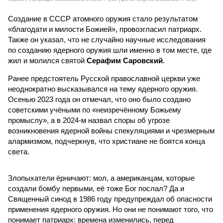
Создание в СССР атомного оружия стало результатом
«благодати и милости Божией», провозгласил патриарх.
Также он указал, что не случайно научные исследования
по созданию ядерного оружия шли именно в том месте, где
жил и молился святой
Серафим Саровский
.
Ранее предстоятель Русской православной церкви уже
неоднократно высказывался на тему ядерного оружия.
Осенью 2023 года он отмечал, что оно было создано
советскими учёными по «неизречённому Божьему
промыслу», а в 2024-м назвал споры об угрозе
возникновения ядерной войны спекуляциями и чрезмерным
алармизмом, подчеркнув, что христиане не боятся конца
света.
Злопыхатели ёрничают: мол, а американцам, которые
создали бомбу первыми, её тоже Бог послал? Да и
Священный синод в 1986 году предупреждал об опасности
применения ядерного оружия. Но они не понимают того, что
понимает патриарх: времена изменились, перед