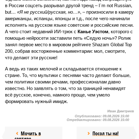
в России соцсеть разрывал другой тренд – I`m not Russian,
but…
«Я не русский/русская, но…»
, – произносили в камеру
американцы, испанцы, японцы и т.д., после чего начинали
исполнять на русском языке советские и российские песни.
А чего стоит недавний ИИ-трюк с
Канье Уэстом
, которого с
помощью нейросети заставили петь «Седую ночь»? Ролик
занял первое место в мировом рейтинге Shazam Global Top
200, собрав восторженные комментарии: мол, смотрите,
что делают эти русские!
А ведь из таких мелочей и складывается отношение к
стране. То, что мультики с песнями часто делают больше,
чем политики своими речами, профессионалам давно
известно. Но заявлять о том, что за границей ненавидят
всё русское, конечно, намного проще, чем умело
формировать нужный имидж.
Иван Дмитриев
Опубликовано:
09.08.2026 15:00
Отредактировано:
09.08.2026 15:00
Мочить в
Посол ты на!
сортире