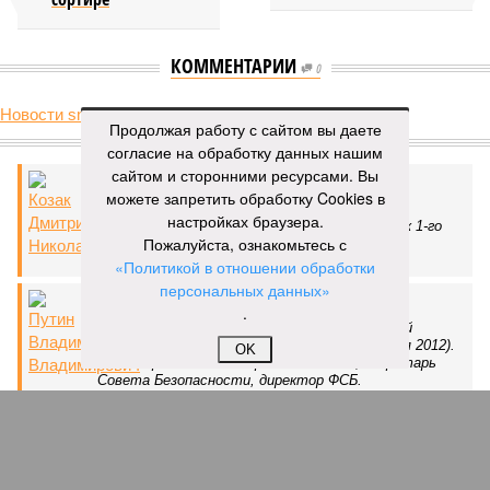
КОММЕНТАРИИ
0
Новости smi2.ru
Продолжая работу с сайтом вы даете
Версия
//
Украина
//
Киев перешёл к террору гражданских, пора давать
согласие на обработку данных нашим
адекватный ответ
сайтом и сторонними ресурсами. Вы
39
Мочить в сортире
можете запретить обработку Cookies в
настройках браузера.
Киев перешёл к террору гражданских, пора давать
Пожалуйста, ознакомьтесь с
адекватный ответ
«Политикой в отношении обработки
персональных данных»
.
OK
Киев перешёл к террору гражданских, пора давать адекватный ответ
(коллаж: рисунок - Темур Козаев, фото - Deep Vision)
Август не стал ломать мрачной традиции: 1-го числа – теракт на