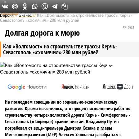
0
1
1
Федеральный выпуск
Версия
//
Бизнес
//
Как «Волгомост» на строительстве трассы Керчь-
Севастополь «схомячил» 280 млн рублей
5621
Долгая дорога к морю
Как «Волгомост» на строительстве трассы Керчь-
Севастополь «схомячил» 280 млн рублей
На последнем совещании по социально-экономическому
развитию Крыма выяснилось, что процент исполнения работ по
строительству четырехполостной дороги Керчь - Симферополь -
Севастополь («Таврида») крайне низкий. Владимир Путин
потребовал от вице-премьера Дмитрия Козака и главы
Минэкономразвития (МЭР) Алексея Улюкаева разобраться с