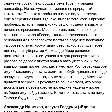
снижение уровня кислорода в реке Туре, питающей
водозабор. Но возмущает тюменцев не природный
катаклизм. Первые жалобы на гнилую воду прозвучали
ещё в середине июля. Однако, вместо того чтобы признать
проблему, власти традиционно решили сделать вид, что
ничего не произошло. Масла в огонь подлила позиция
местного филиала «Росводоканала», заявившего, что
оснований для перерасчёта платы за воду нет, поскольку
та соответствует нормативам безопасности. Лишь через
две недели губернатор Александр Моор решился
прокомментировать ситуацию и отдал распоряжение о
развозе по дворам чистой воды в автоцистернах. И то,
видимо, лишь после того, как в местном Роспотребнадзоре
ему объяснили: дескать, если так пойдёт дальше, в городе
начнутся эпидемии и тогда уже отвечать перед Москвой
придётся всерьёз. В результате пошли слухи, что Моор
досиживает в своём кресле последние недели – после
выборов ему найдут замену. Если так, то плакать по нему в
Тюмени будут вряд ли.
Александр Ильтяков, депутат Госдумы («Единая