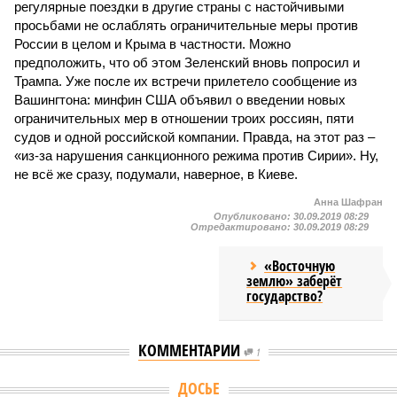
регулярные поездки в другие страны с настойчивыми
просьбами не ослаблять ограничительные меры против
России в целом и Крыма в частности. Можно
предположить, что об этом Зеленский вновь попросил и
Трампа. Уже после их встречи прилетело сообщение из
Вашингтона: минфин США объявил о введении новых
ограничительных мер в отношении троих россиян, пяти
судов и одной российской компании. Правда, на этот раз –
«из-за нарушения санкционного режима против Сирии». Ну,
не всё же сразу, подумали, наверное, в Киеве.
Анна Шафран
Опубликовано:
30.09.2019 08:29
Отредактировано:
30.09.2019 08:29
«Восточную
землю» заберёт
государство?
КОММЕНТАРИИ
1
Версия
//
Конфликт
//
Монополия вкладывалась-вкладывалась в