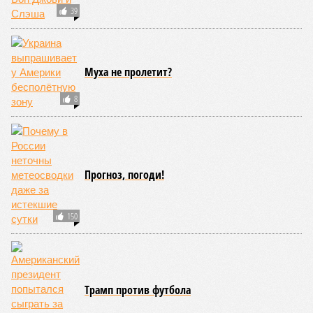
Гарник Туманян, политолог
– Вероятно, в случае разрыва концессии Пашинян со
своими европейскими партнёрами могут
инициировать новый проект на территории Армении
подобно трамповскому TRIPP, где будет создана
европейская концессия для управления путями, а
доходы от эксплуатации путей будут делиться плюс-
минус в таком же соотношении, как с американцами
(74% – Вашингтону, 26% – Еревану).
Мирослава Регинская, публицист
– Довольно вероятным представляется вариант
развития событий, при котором после ухода РЖД
железные дороги Армении быстро обретут другого
спонсора. Вряд ли Пашинян стал бы провоцировать
РЖД совсем без гарантий. В сущности, это очередной
и привычный уже «слив» России бывшими союзниками.
Потерянные нами сателлиты ищут и обретают
новых хозяев, и никакая благодарность или даже
подаренная от щедрот Российского государства