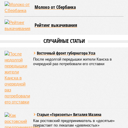
компания получила в управление «железку» республики до
2038-го, вероятно, вовсе не предусматривает такой
постановки вопроса.
Неудивительно, что гендиректор РЖД
Белозёров
,
реагируя на словесные интервенции Пашиняна, выступил
со словно растерянно-обиженным комментарием. И,
кажется, стало только хуже. Как отметил менеджер, ЮКЖД
и РЖД
«последовательно и в полном объёме исполняют
взятые на себя обязательства в рамках концессионного
договора от 2008 года». «Концессия дала Армении
современную железную дорогу, при этом освободив
бюджет республики от затрат на её восстановление и
содержание. Дивиденды акционеру никогда не
выплачивались, вся прибыль шла на развитие железной
дороги»
, – добавил Белозёров.
И в самом деле. Российская сторона поставляла Армении
вагоны, по первому чиху ремонтировала пути, в том числе
повреждённые стихией, выплатила в казну закавказской
республики 15 млрд рублей налогов, пускала прибыль на