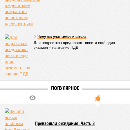
развитие местной железнодорожной инфраструктуры.
Из слов Белозёрова и приведённых фактов легко сделать
вывод о том, что ОАО «РЖД» занималось в Армении не
деловой активностью, а сугубой благотворительностью, не
инвестировало, а раздавало пожертвования, не
зарабатывало само, а давало зарабатывать другим и,
выходит, никак не гарантировало собственные интересы.
«Пока самая популярная в Армении точка зрения по
поводу будущего железных дорог рес­публики –
национализировать пути сообщения и, естественно,
ничего РЖД не компенсировать. Модернизация железных
дорог Армении за счёт России в Ереване считается
совершенно естественной»
, – указывает политолог
Андрей Суздальцев.
Вот только почему для менеджмента РЖД столь же
естественным считается вкладываться в закавказскую
«железку» тогда, когда на российских железных дорогах не
только
не решены
нынешние проблемы, но и постоянно
возникают
новые? Даст ли здесь свой комментарий
Белозёров?