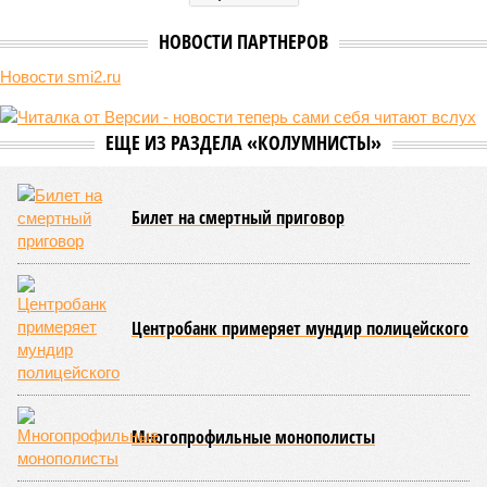
(фото: Deep Vision)
Премьер закавказской республики Никол Пашинян заявил, что
его страна может потребовать у Москвы до 2 млрд долларов
ежегодно за аренду Южно-Кавказской железной дороги (ЮКЖД).
В настоящий момент та эксплуатируется «дочкой» ОАО «РЖД»,
причём исключительно за российский счёт. И в
складывающейся ситуации, кажется, больше вопросов не к
Еревану, а к гендиректору монополии Олегу Белозёрову.
По мнению
Пашиняна
, он не высказал ничего из ряда вон
выходящего. Дескать, Ереван считает транспортную сеть
своей собственностью и теперь намерен просить за аренду
«железки» означенную сумму. При этом, как отмечают
эксперты, армянская сторона, выставляя этот счёт, не
раскрыла методику его калькуляции, то есть, получается,
взяла цифры с потолка. Отдельно стоит отметить, что
заключённый в 2008 году между Арменией и ОАО «РЖД»
концессионный договор, согласно которому российская