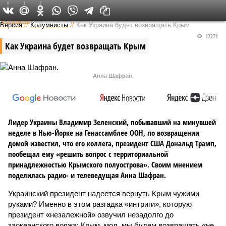
0
1
2
Федеральный выпуск
Версия
//
Колумнисты
//
Как Украина будет возвращать Крым
17271
Как Украина будет возвращать Крым
Анна Шафран.
Лидер Украины Владимир Зеленский, побывавший на минувшей
неделе в Нью-Йорке на Генассамблее ООН, по возвращении
домой известил, что его коллега, президент США Дональд Трамп,
пообещал ему «решить вопрос с территориальной
принадлежностью Крымского полуострова». Своим мнением
поделилась радио- и телеведущая Анна Шафран.
Украинский президент надеется вернуть Крым чужими
руками? Именно в этом разгадка «интриги», которую
президент «незалежной» озвучил незадолго до
заокеанского вояжа: Крым, мол, мы будем возвращать «не