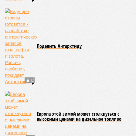
Новости smi2.ru
Версия
//
Конфликт
//
В нескольких станциях от уже сданного
«Сказочного леса» пайщики ЖК «Станция Л» продолжают ждать от
компании Capital Group начала реальной достройки
555
«Станция ожидания» для дольщиков
В нескольких станциях от уже сданного «Сказочного
леса» пайщики ЖК «Станция Л» продолжают ждать от
компании Capital Group начала реальной достройки