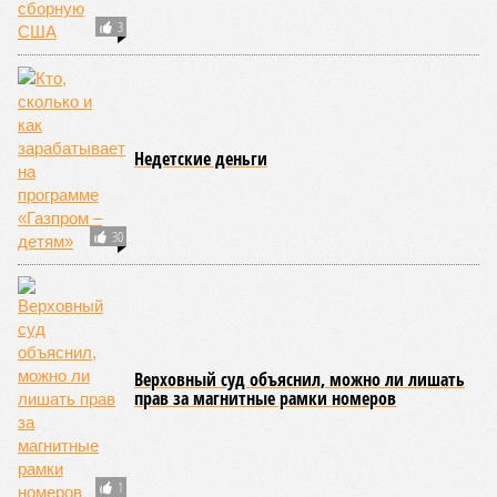
значительная выгода их в этом не могут остановить.
Юрий Баранчик, политолог
– Понятно, почему Пашинян хочет отжать актив
РЖД – в отместку за закрытие российских рынков. Ну
и вообще, чтобы ничего российского в стране не
осталось. Вместе с тем, если маленький Пашинян
отожмёт актив большой РЖД в маленькой Армении,
то о какой результативной внешней политике России
можно будет говорить в принципе?
Иван Дмитриев
Опубликовано:
08.08.2026 17:00
Отредактировано:
08.08.2026 17:00
Экс-президент
Посол ты на!
Финляндии
отказался признать
Россию угрозой для
Европы
КОММЕНТАРИИ
0