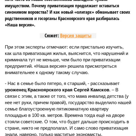
имуществом. Почему приватизация продолжает оставаться
синонимом воровства? И как новый «олигарх» обманывает своих
родственников и госорганы Красноярского края разбиралась
«Наша версия».
Сюжет:
Версия защиты
При этом эксперты отмечают: если пристально изучить,
как шла приватизация жилья, выяснится, что нарушений и
криминала тут не меньше, чем было при приватизации
предприятий. «Наша версия» решила присмотреться
внимательнее к одному такому случаю.
- Нас в семье было пятеро, я старший, - рассказывает
уроженец Красноярского края Сергей Камсков
. – В
связи с этим, а также от того, что мама инвалид детства (у
нее нет руки, причем правой), государство выделило нашей
семье благоустроенную пятикомнатную квартиру
площадью в 100 кв. метров. Времена тогда ещё на дворе
стояли советские. О том, что будет дальше происходить в
стране, никто не предполагал. И само слово приватизация
знали, наверно, только маститые экономисты.