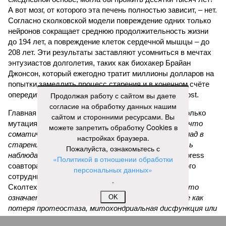
А вот мозг, от которого эта печень полностью зависит, – нет.
Согласно сколковской модели повреждение одних только
нейронов сокращает среднюю продолжительность жизни
до 194 лет, а повреждение клеток сердечной мышцы – до
208 лет. Эти результаты заставляют усомниться в мечтах
энтузиастов долголетия, таких как биохакер Брайан
Джонсон, который ежегодно тратит миллионы долларов на
попытки замедлить процесс старения и в конечном счёте
опередить саму смерть, иронизируют в New York Post.
Продолжая работу с сайтом вы даете
согласие на обработку данных нашим
Главная проблема и печаль в том, что не в одних только
сайтом и сторонними ресурсами. Вы
мутациях дело.
«Наше исследование показывает, что
можете запретить обработку Cookies в
соматические мутации вносят значительный вклад в
настройках браузера.
старение, но сами по себе они не могут объяснить
Пожалуйста, ознакомьтесь с
наблюдаемую смертность, –
цитирует Medical Express
«Политикой в отношении обработки
соавтора исследования
Дмитрия Крюкова
, научного
персональных данных»
сотрудника Центра био- и медицинских технологий
.
Сколтеха и старшего научного сотрудника AIRI. –
Это
означает, что другие механизмы старения, такие как
OK
потеря протеостаза, митохондриальная дисфункция или
эпигенетические изменения, вносят сопоставимый вклад