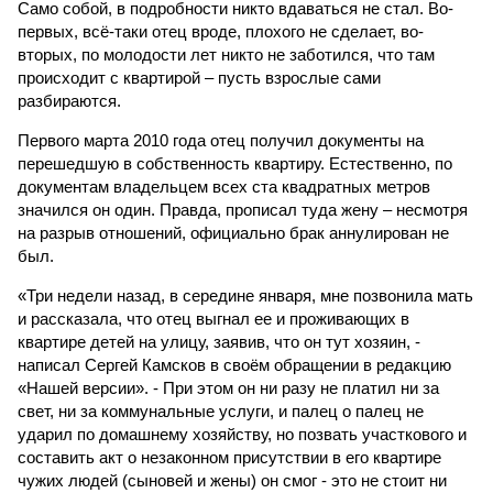
Само собой, в подробности никто вдаваться не стал. Во-
первых, всё-таки отец вроде, плохого не сделает, во-
вторых, по молодости лет никто не заботился, что там
происходит с квартирой – пусть взрослые сами
разбираются.
Первого марта 2010 года отец получил документы на
перешедшую в собственность квартиру. Естественно, по
документам владельцем всех ста квадратных метров
значился он один. Правда, прописал туда жену – несмотря
на разрыв отношений, официально брак аннулирован не
был.
«Три недели назад, в середине января, мне позвонила мать
и рассказала, что отец выгнал ее и проживающих в
квартире детей на улицу, заявив, что он тут хозяин, -
написал Сергей Камсков в своём обращении в редакцию
«Нашей версии». - При этом он ни разу не платил ни за
свет, ни за коммунальные услуги, и палец о палец не
ударил по домашнему хозяйству, но позвать участкового и
составить акт о незаконном присутствии в его квартире
чужих людей (сыновей и жены) он смог - это не стоит ни