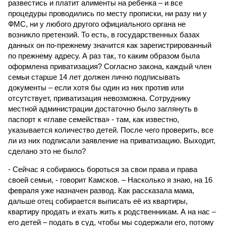
развестись и платит алименты на ребенка – и все
процедуры проводились по месту прописки, ни разу ни у
ФМС, ни у любого другого официального органа не
возникло претензий. То есть, в государственных базах
данных он по-прежнему значится как зарегистрированный
по прежнему адресу. А раз так, то каким образом была
оформлена приватизация? Согласно закона, каждый член
семьи старше 14 лет должен лично подписывать
документы – если хотя бы один из них против или
отсутствует, приватизация невозможна. Сотруднику
местной администрации достаточно было заглянуть в
паспорт к «главе семейства» - там, как известно,
указывается количество детей. После чего проверить, все
ли из них подписали заявление на приватизацию. Выходит,
сделано это не было?
- Сейчас я собираюсь бороться за свои права и права
своей семьи, - говорит Камсков. – Насколько я знаю, на 16
февраля уже назначен развод. Как рассказала мама,
дальше отец собирается выписать её из квартиры,
квартиру продать и ехать жить к родственникам. А на нас –
его детей – подать в суд, чтобы мы содержали его, потому