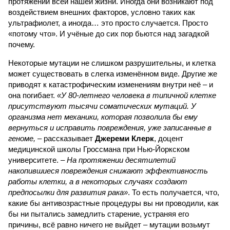
протяжении всей нашей жизни. Иногда они возникают под
воздействием внешних факторов, условно таких как
ультрафиолет, а иногда… это просто случается. Просто
«потому что». И учёные до сих пор бьются над загадкой
почему.
Некоторые мутации не слишком разрушительны, и клетка
может существовать в слегка изменённом виде. Другие же
приводят к катастрофическим изменениям внутри неё – и
она погибает.
«У 80-летнего человека в типичной клетке
присутствуют тысячи соматических мутаций. У
организма нет механики, которая позволила бы ему
вернуться и исправить повреждения, уже записанные в
геноме,
– рассказывает
Джереми Клерк
, доцент
медицинской школы Гроссмана при Нью-Йоркском
университете.
– На протяжении десятилетий
накопившиеся повреждения снижают эффективность
работы клетки, а в некоторых случаях создают
предпосылки для развития рака»
. То есть получается, что,
какие бы антивозрастные процедуры вы ни проводили, как
бы ни пытались замедлить старение, устраняя его
причины, всё равно ничего не выйдет – мутации возьмут