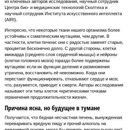
из ключевых авторов исследования, научный сотрудник
Центра био- и медицинских технологий Сколтеха и
научный сотрудник Института искусственного интеллекта
(AIRI).
Интересно, что некоторые ткани нашего организма более
устойчивы к соматическим мутациям, чем другие. В
частности, клетки печени: они с радостью заменят старые,
процветая бесконечно долго. С другой стороны, клетки
миокарда (среднего слоя сердечной мышцы) и нейроны
(клетки головного мозга) гораздо более подвержены
мутациям: если их функция деления и размножения
утрачена, восстановить её невозможно. Когда они
перестают функционировать, отказывают сердце и мозг,
что, разумеется, приводит к смерти. Авторы исследования
называют эти типы клеток «критическими точками
ограничения продолжительности жизни».
Причина ясна, но будущее в тумане
Получается, что бедная несчастная печень, вынужденная
переваривать вредную пищу и прочий алкоголь на
ежедневной основе, могла бы прожить десятки тысяч лет!