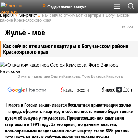
Федеральный выпуск
Версия
//
Конфликт
//
Как сейчас отжимают квартиры в Богучанском
районе Красноярского края
7551
Жульё - моё
Как сейчас отжимают квартиры в Богучанском районе
Красноярского края
«Отжатая» квартира Сергея Камскова. Фото Виктора Камскова
1 марта в России заканчивается бесплатная приватизация жилья
– впредь оформить квартиру в собственность можно будет только
путём её выкупа у государства. Приватизационная кампания
стартовала в 1991 году. За это время, по данным властей,
полноправными владельцами своих квартир стали 86% россиян.
Хотя часть из новых собственников завладели чужим