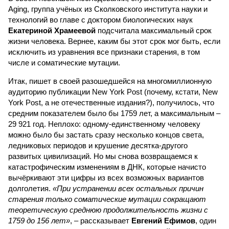
Aging, группа учёных из Сколковского института науки и
технологий во главе с доктором биологических наук
Екатериной Храмеевой
подсчитала максимальный срок
жизни человека. Вернее, каким бы этот срок мог быть, если
исключить из уравнения все признаки старения, в том
числе и соматические мутации.
Итак, пишет в своей разошедшейся на многомиллионную
аудиторию публикации New York Post (почему, кстати, New
York Post, а не отечественные издания?), получилось, что
средним показателем было бы 1759 лет, а максимальным –
29 921 год. Неплохо: одному-единственному человеку
можно было бы застать сразу несколько концов света,
ледниковых периодов и крушение десятка-другого
развитых цивилизаций. Но мы снова возвращаемся к
катастрофическим изменениям в ДНК, которые начисто
вычёркивают эти цифры из всех возможных вариантов
долголетия.
«При устранении всех остальных причин
старения только соматические мутации сокращают
теоретическую среднюю продолжительность жизни с
1759 до 156 лет»
, – рассказывает
Евгений Ефимов
, один