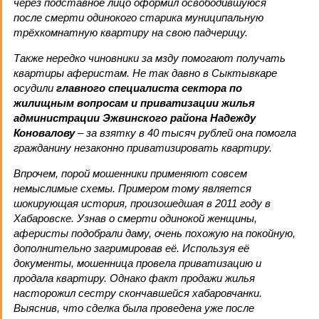
через подставное лицо оформил освободившуюся
после смерти одинокого старика муниципальную
трёхкомнатную квартиру на свою падчерицу.
Также нередко чиновники за мзду помогают получать
квартиры аферистам. Не так давно в Сыктывкаре
осудили
главного специалиста сектора по
жилищным вопросам и приватизации жилья
администрации Эжвинского района Надежду
Коновалову
– за взятку в 40 тысяч рублей она помогла
гражданину незаконно приватизировать квартиру.
Впрочем, порой мошенники применяют совсем
немыслимые схемы. Примером тому является
шокирующая история, произошедшая в 2011 году в
Хабаровске. Узнав о смерти одинокой женщины,
аферисты подобрали даму, очень похожую на покойную,
дополнительно загримировав её. Используя её
документы, мошенница провела приватизацию и
продала квартиру. Однако факт продажи жилья
насторожил сестру скончавшейся хабаровчанки.
Выяснив, что сделка была проведена уже после