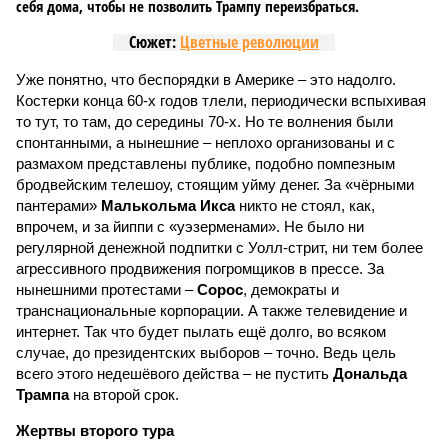
себя дома, чтобы не позволить Трампу переизбраться.
Сюжет:
Цветные революции
Уже понятно, что беспорядки в Америке – это надолго.
Костерки конца 60-х годов тлели, периодически вспыхивая
то тут, то там, до середины 70-х. Но те волнения были
спонтанными, а нынешние – неплохо организованы и с
размахом представлены публике, подобно помпезным
бродвейским телешоу, стоящим уйму денег. За «чёрными
пантерами»
Малькольма Икса
никто не стоял, как,
впрочем, и за йиппи с «уэзерменами». Не было ни
регулярной денежной подпитки с Уолл-стрит, ни тем более
агрессивного продвижения погромщиков в прессе. За
нынешними протестами –
Сорос
, демократы и
транснациональные корпорации. А также телевидение и
интернет. Так что будет пылать ещё долго, во всяком
случае, до президентских выборов – точно. Ведь цель
всего этого недешёвого действа – не пустить
Дональда
Трампа
на второй срок.
Жертвы второго тура