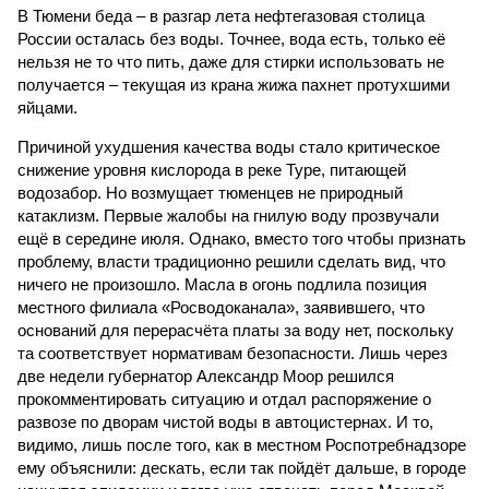
В Тюмени беда – в разгар лета нефтегазовая столица
России осталась без воды. Точнее, вода есть, только её
нельзя не то что пить, даже для стирки использовать не
получается – текущая из крана жижа пахнет протухшими
яйцами.
Причиной ухудшения качества воды стало критическое
снижение уровня кислорода в реке Туре, питающей
водозабор. Но возмущает тюменцев не природный
катаклизм. Первые жалобы на гнилую воду прозвучали
ещё в середине июля. Однако, вместо того чтобы признать
проблему, власти традиционно решили сделать вид, что
ничего не произошло. Масла в огонь подлила позиция
местного филиала «Росводоканала», заявившего, что
оснований для перерасчёта платы за воду нет, поскольку
та соответствует нормативам безопасности. Лишь через
две недели губернатор Александр Моор решился
прокомментировать ситуацию и отдал распоряжение о
развозе по дворам чистой воды в автоцистернах. И то,
видимо, лишь после того, как в местном Роспотребнадзоре
ему объяснили: дескать, если так пойдёт дальше, в городе