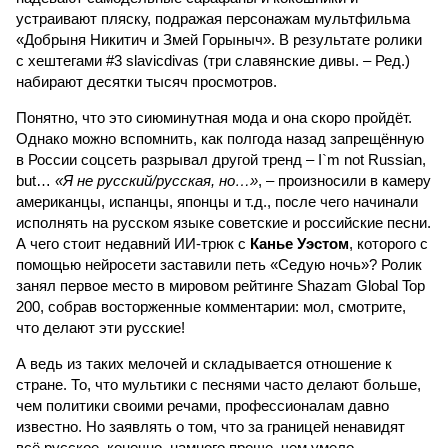
устраивают пляску, подражая персонажам мультфильма
«Добрыня Никитич и Змей Горыныч». В результате ролики
с хештегами #3 slavicdivas (три славянские дивы. – Ред.)
набирают десятки тысяч просмотров.
Понятно, что это сиюминутная мода и она скоро пройдёт.
Однако можно вспомнить, как полгода назад запрещённую
в России соцсеть разрывал другой тренд – I`m not Russian,
but…
«Я не русский/русская, но…»
, – произносили в камеру
американцы, испанцы, японцы и т.д., после чего начинали
исполнять на русском языке советские и российские песни.
А чего стоит недавний ИИ-трюк с
Канье Уэстом
, которого с
помощью нейросети заставили петь «Седую ночь»? Ролик
занял первое место в мировом рейтинге Shazam Global Top
200, собрав восторженные комментарии: мол, смотрите,
что делают эти русские!
А ведь из таких мелочей и складывается отношение к
стране. То, что мультики с песнями часто делают больше,
чем политики своими речами, профессионалам давно
известно. Но заявлять о том, что за границей ненавидят
всё русское, конечно, намного проще, чем умело