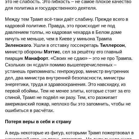
это не слабость. Это гибкость – не самое плохое качество
для политика и государственного деятеля.
Между тем Трамп всё-таки даёт слабину. Прежде всего в
кадровой политике. Правда, это происходит не под
давлением толпы, но кадровая чехарда в Белом доме
ничуть не меньше, чем в Киеве у миньона Трампа
Зеленского
. Ушли в отставку госсекретарь
Тиллерсон
,
министр обороны
Мэттис
, сел за решётку его главный
пиарщик
Манафорт
. «Своих не сдаю» – это не про Трампа.
Скольких он «сдал» помимо вышеперечисленных –
устанешь припоминать: генпрокурор, министр внутренних
дел, два министра внутренней безопасности, министры
энергетики, труда и здравоохранения. Это навскидку, из
первой обоймы. Тем не менее элиты, которые стоят за его
спиной, Трамп не подвёл ни разу. Тем, кто разжигает
американский пожар, неплохо бы это запомнить, чтобы не
ошибиться в расчётах.
Потеря веры в себя и страну
А ведь некоторые из фигур, которыми Трамп пожертвовал в