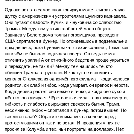
Однако вот это самое «под копирку» может сыграть злую
шутку с американскими устроителями шумного карнавала.
Они путают слабость Кучмы и Януковича со слабостью
Трампа. Между тем у этих слабостей мало общего.
Завидев у Белого дома толпы погромщиков, президент
США спрятался в бункер. Но отсидевшись в подземелье и
дождавшись, пока буйный накат стихии схлынет, Трамп как
ни в чём не бывало поднялся наверх. Он ведь не мог
отменить ураган! А от стихийного бедствия проще укрыться
и переждать, не так ли? Между тем нашлись те, кто
обвинил Трампа в трусости. И как тут не вспомнить
монолог Сталкера из одноимённого фильма – когда человек
родится, он слаб и гибок, когда умирает, он крепок и чёрств.
Когда дерево растёт, оно нежно и гибко, а когда оно сухо и
жёстко, оно умирает. Чёрствость и сила – спутники смерти,
гибкость и слабость выражают свежесть бытия. Трамп,
несомненно, гибок – спрятался в бункер, потом вышел. Но
так ли он слаб? Обратите внимание: на колени перед
протестующими он так и не встал. И прощения у них не
просил за Колумба и тех, чьи портреты на долларах. Нет,