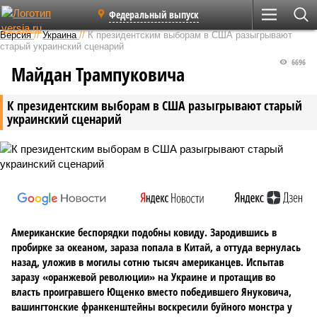
Федеральный выпуск
Версия
//
Украина
//
К президентским выборам в США разыгрывают
старый украинский сценарий
6696
Майдан Трампуковича
К президентским выборам в США разыгрывают старый
украинский сценарий
Американские беспорядки подобны ковиду. Зародившись в
пробирке за океаном, зараза попала в Китай, а оттуда вернулась
назад, уложив в могилы сотню тысяч американцев. Испытав
заразу «оранжевой революции» на Украине и протащив во
власть проигравшего Ющенко вместо победившего Януковича,
вашингтонские франкенштейны воскресили буйного монстра у