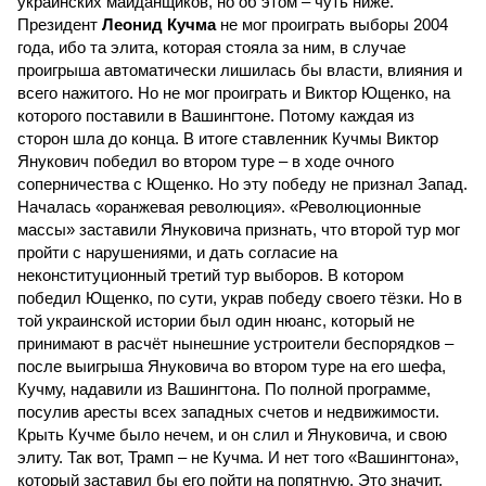
украинских майданщиков, но об этом – чуть ниже.
Президент
Леонид Кучма
не мог проиграть выборы 2004
года, ибо та элита, которая стояла за ним, в случае
проигрыша автоматически лишилась бы власти, влияния и
всего нажитого. Но не мог проиграть и Виктор Ющенко, на
которого поставили в Вашингтоне. Потому каждая из
сторон шла до конца. В итоге ставленник Кучмы Виктор
Янукович победил во втором туре – в ходе очного
соперничества с Ющенко. Но эту победу не признал Запад.
Началась «оранжевая революция». «Революционные
массы» заставили Януковича признать, что второй тур мог
пройти с нарушениями, и дать согласие на
неконституционный третий тур выборов. В котором
победил Ющенко, по сути, украв победу своего тёзки. Но в
той украинской истории был один нюанс, который не
принимают в расчёт нынешние устроители беспорядков –
после выигрыша Януковича во втором туре на его шефа,
Кучму, надавили из Вашингтона. По полной программе,
посулив аресты всех западных счетов и недвижимости.
Крыть Кучме было нечем, и он слил и Януковича, и свою
элиту. Так вот, Трамп – не Кучма. И нет того «Вашингтона»,
который заставил бы его пойти на попятную. Это значит,