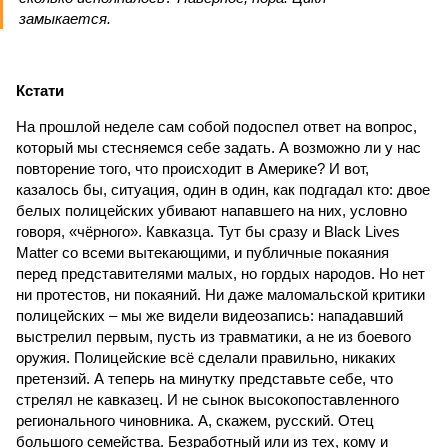
замыкается.
Кстати
На прошлой неделе сам собой подоспел ответ на вопрос,
который мы стесняемся себе задать. А возможно ли у нас
повторение того, что происходит в Америке? И вот,
казалось бы, ситуация, один в один, как подгадал кто: двое
белых полицейских убивают напавшего на них, условно
говоря, «чёрного». Кавказца. Тут бы сразу и Black Lives
Matter со всеми вытекающими, и публичные покаяния
перед представителями малых, но гордых народов. Но нет
ни протестов, ни покаяний. Ни даже маломальской критики
полицейских – мы же видели видеозапись: нападавший
выстрелил первым, пусть из травматики, а не из боевого
оружия. Полицейские всё сделали правильно, никаких
претензий. А теперь на минутку представьте себе, что
стрелял не кавказец. И не сынок высокопоставленного
регио­нального чиновника. А, скажем, русский. Отец
большого семейства. Безработный или из тех, кому и