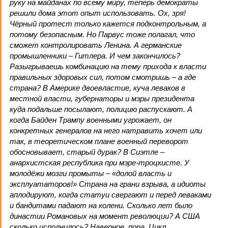
руку на майданах по всему миру, теперь демократы
решили дома этот опыт использовать. Ох, зря!
Чёрный протест только кажется подконтрольным, а
потому безопасным. Но Парвус тоже полагал, что
сможет контролировать Ленина. А германские
промышленники – Гитлера. И чем закончилось?
Разыгрываешь комбинацию на тему прихода к власти
правильных здоровых сил, потом смотришь – а где
страна? В Америке двоевластие, куча леваков в
местной власти, губернаторы и мэры президента
куда подальше посылают, полицию распускают. А
когда Байден Трампу военными угрожает, он
конкретных генералов на него натравить хочет или
так, в теоретическом плане военный переворот
обосновывает, старый дурак? В Сиэтле –
анархистская республика при мэре-троцкисте. У
молодёжи мозги промыты – «долой власть и
эксплуататоров!» Страна на грани взрыва, а идиоты
аплодируют, когда статуи свергают и перед леваками
и бандитами падают на колени. Сколько лет было
династии Романовых на момент революции? А США
сколько исполнилось? Наверное, пора. Цикл