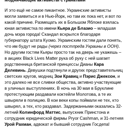
И это ещё не самое пикантное. Украинские активисты
могли заявиться и в Нью-Йорк, но там их пока нет, и вот по
какой причине. Размещать их в Большом Яблоке взялась
юная активистка по имени
Кьяра де Блазио
– младшая
дочь мэра города! Скандал вскрылся благодаря
губернатору штата Куомо. Украинским гостям дали понять,
что им будут не рады
(через постпреда Украины в ООН)
.
Но другим гостям Кьяры просто так на дверь не укажешь –
в акциях Black Lives Matter рука об руку с ней шагает
родственница британской принцессы Дианы
Кара
Делевинь
. Девушки подтянули и других представительниц
светских кругов, модниц
Зои Кравиц
и
Пэрис Джексон
, и
это далеко не все сливки общества, активно участвующие
в уличных выступлениях. В ночь на 30 мая в Бруклине
протестующим раздавали коктейли Молотова, а те их
швыряли в полицию. В кои веки копы поймали не тех, кто
швырял, а тех, кто раздавал. Задержанными оказались 32-
летний
Колинфорд Маттис
, выпускник Принстона и
сотрудник юридической фирмы Pryor Cashman, и 31-летняя
Урой Рахман
, адвокат и бывший сотрудник Госдепа!