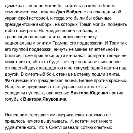
Демократы вполне могли бы сойтись на ком-то более
компромиссном, нежели
Джо Байден
с его скандальной
украинской историей, и тогда это были бы обычные
президентские выборы, на которых Трамп мог бы победить
либо проиграть. Но Байден пошёл ва-банк, и
транснациональные элиты, играющие в пику
национальным элитам Трампа, его поддержали. И Трампу с
его группой поддержки, ничуть не менее влиятельной и
богатой, тоже пришлось идти ва-банк. Проиграть теперь не
может никто, ибо это будет не персональное выяснение
отношений двух кандидатов и не триумф одной партии над
другой. В смертный бой, стенка на стенку пошли элиты.
Фактически это гражданская война. Белые против красных.
Или, если придерживаться украинского контекста
середины нулевых, оранжевые
Виктора Ющенко
против
голубых
Виктора Януковича
.
Нынешним сценаристам американских погромов не
пришлось ничего выдумывать. И, кстати, нет ничего
удивительного, что в Сиэтл завезли сотню опытных