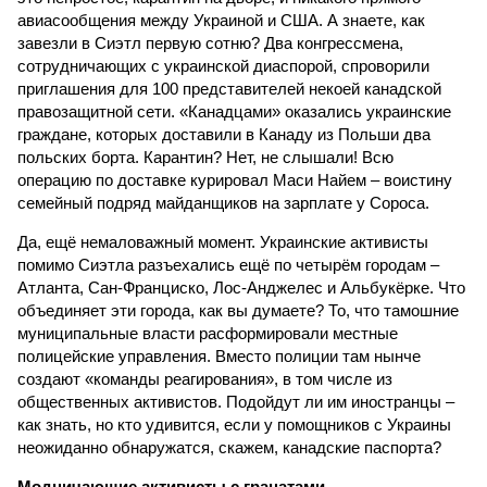
авиасообщения между Украиной и США. А знаете, как
завезли в Сиэтл первую сотню? Два конгрессмена,
сотрудничающих с украинской диаспорой, спроворили
приглашения для 100 представителей некоей канадской
правозащитной сети. «Канадцами» оказались украинские
граждане, которых доставили в Канаду из Польши два
польских борта. Карантин? Нет, не слышали! Всю
операцию по доставке курировал Маси Найем – воистину
семейный подряд майданщиков на зарплате у Сороса.
Да, ещё немаловажный момент. Украинские активисты
помимо Сиэтла разъехались ещё по четырём городам –
Атланта, Сан-Франциско, Лос-Анджелес и Альбукёрке. Что
объединяет эти города, как вы думаете? То, что тамошние
муниципальные власти расформировали местные
полицейские управления. Вместо полиции там нынче
создают «команды реагирования», в том числе из
общественных активистов. Подойдут ли им иностранцы –
как знать, но кто удивится, если у помощников с Украины
неожиданно обнаружатся, скажем, канадские паспорта?
Модничающие активисты с гранатами