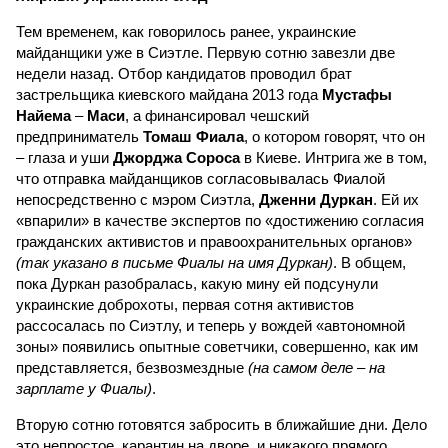
Тем временем, как говорилось ранее, украинские
майданщики уже в Сиэтле. Первую сотню завезли две
недели назад. Отбор кандидатов проводил брат
застрельщика киевского майдана 2013 года
Мустафы
Найема
–
Маси
, а финансировал чешский
предприниматель
Томаш Фиала
, о котором говорят, что он
– глаза и уши
Джорджа Сороса
в Киеве. Интрига же в том,
что отправка майданщиков согласовывалась Фиалой
непосредственно с мэром Сиэтла,
Дженни Дуркан
. Ей их
«впарили» в качестве экспертов по «достижению согласия
гражданских активистов и правоохранительных органов»
(так указано в письме Фиалы на имя Дуркан)
. В общем,
пока Дуркан разобралась, какую мину ей подсунули
украинские доброхоты, первая сотня активистов
рассосалась по Сиэтлу, и теперь у вождей «автономной
зоны» появились опытные советчики, совершенно, как им
представляется, безвозмездные
(на самом деле – на
зарплате у Фиалы)
.
Вторую сотню готовятся забросить в ближайшие дни. Дело
это непростое, карантин на дворе, и никакого прямого