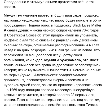
Определённо с этими уличными протестами всё не так
просто.
Между тем уличные протесты будят призраков прошлого,
настолько неоднозначных, что впору будет пожалеть об их
пробуждении. Подала голос в поддержку Black Lives Matter
Анжела Дэвис
– икона чёрного сопротивления 70-х годов.
В Советском Союзе об этом предпочитали не упоминать,
но Дэвис была тесно связана с радикальным движением
«чёрных пантер», официально расформированным 40 лет
назад и на днях возродившимся, аки феникс из пепла. Кто
перечислил 10 млн долларов несуществующей
организации, чей лидер,
Мумия Абу-Джамаль
, отбывает
пожизненный срок без права на досрочное освобождение?
Говорят, некие музыканты и киноартисты. Богема. «Чёрные
пантеры»
(прим. – Американская леворадикальная
организация)
проповедовали «чёрный расизм» и не
чурались чужой крови, за что им пришлось проливать свою
– в 1969 году полиция провела массовую «несудебную
казнь» экстремистов, в которой полегло 28 первых лиц
партии. Пока «чёрные пантеры» оставались под запретом,
их идеи пропагандировало семейство иконы рэпа
Тупака