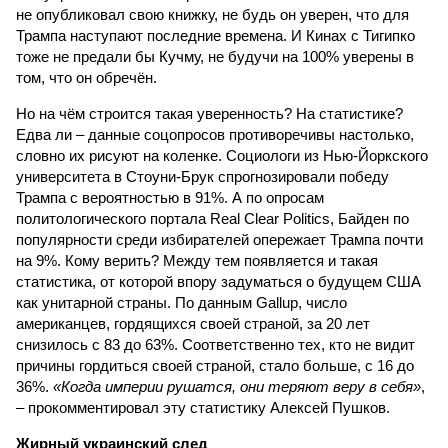
не опубликовал свою книжку, не будь он уверен, что для
Трампа наступают последние времена. И Кинах с Тигипко
тоже не предали бы Кучму, не будучи на 100% уверены в
том, что он обречён.
Но на чём строится такая уверенность? На статистике?
Едва ли – данные соцопросов противоречивы настолько,
словно их рисуют на коленке. Социологи из Нью-Йоркского
университета в Стоуни-Брук спрогнозировали победу
Трампа с вероятностью в 91%. А по опросам
политологического портала Real Clear Politics, Байден по
популярности среди избирателей опережает Трампа почти
на 9%. Кому верить? Между тем появляется и такая
статистика, от которой впору задуматься о будущем США
как унитарной страны. По данным Gallup, число
американцев, гордящихся своей страной, за 20 лет
снизилось с 83 до 63%. Соответственно тех, кто не видит
причины гордиться своей страной, стало больше, с 16 до
36%.
«Когда империи рушатся, они теряют веру в себя»
,
– прокомментировал эту статистику Алексей Пушков.
Жирный украинский след