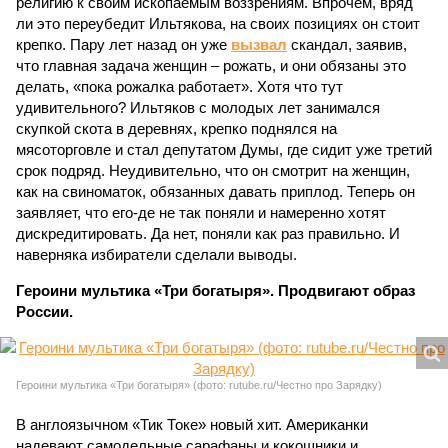
религию к своим ископаемым воззрениям. Впрочем, вряд
ли это переубедит Ильтякова, на своих позициях он стоит
крепко. Пару лет назад он уже
вызвал
скандал, заявив,
что главная задача женщин – рожать, и они обязаны это
делать, «пока рожалка работает». Хотя что тут
удивительного? Ильтяков с молодых лет занимался
скупкой скота в деревнях, крепко поднялся на
мясоторговле и стал депутатом Думы, где сидит уже третий
срок подряд. Неудивительно, что он смотрит на женщин,
как на свиноматок, обязанных давать приплод. Теперь он
заявляет, что его-де не так поняли и намеренно хотят
дискредитировать. Да нет, поняли как раз правильно. И
наверняка избиратели сделали выводы.
Героини мультика «Три богатыря». Продвигают образ
России.
Героини мультика «Три богатыря» (фото: rutube.ru/Честно про Зарядку)
В англоязычном «Тик Токе» новый хит. Американки
надевают самодельные сарафаны и кокошники и