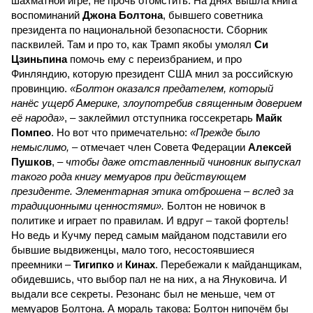
шахматной игре, не прочь отомстить. На днях вышла книга
воспоминаний
Джона Болтона
, бывшего советника
президента по национальной безопасности. Сборник
пасквилей. Там и про то, как Трамп якобы умолял
Си
Цзиньпина
помочь ему с переизбранием, и про
Финляндию, которую президент США мнил за российскую
провинцию.
«Болтон оказался предателем, который
нанёс ущерб Америке, злоупотребив священным доверием
её народа»
, – заклеймил отступника госсекретарь
Майк
Помпео
. Но вот что примечательно:
«Прежде было
немыслимо,
– отмечает член Совета Федерации
Алексей
Пушков
, –
чтобы даже отставленный чиновник выпускал
такого рода книгу мемуаров при действующем
президенте. Элементарная этика отброшена – вслед за
традиционными ценностями».
Болтон не новичок в
политике и играет по правилам. И вдруг – такой фортель!
Но ведь и Кучму перед самым майданом подставили его
бывшие выдвиженцы, мало того, несостоявшиеся
преемники –
Тигипко
и
Кинах
. Перебежали к майданщикам,
обидевшись, что выбор пал не на них, а на Януковича. И
выдали все секреты. Резонанс был не меньше, чем от
мемуаров Болтона. А мораль такова: Болтон нипочём бы