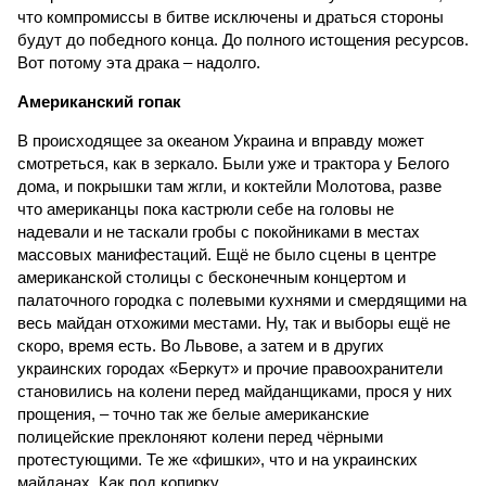
что компромиссы в битве исключены и драться стороны
будут до победного конца. До полного истощения ресурсов.
Вот потому эта драка – надолго.
Американский гопак
В происходящее за океаном Украина и вправду может
смотреться, как в зеркало. Были уже и трактора у Белого
дома, и покрышки там жгли, и коктейли Молотова, разве
что американцы пока кастрюли себе на головы не
надевали и не таскали гробы с покойниками в местах
массовых манифестаций. Ещё не было сцены в центре
американской столицы с бесконечным концертом и
палаточного городка с полевыми кухнями и смердящими на
весь майдан отхожими местами. Ну, так и выборы ещё не
скоро, время есть. Во Львове, а затем и в других
украинских городах «Беркут» и прочие правоохранители
становились на колени перед майданщиками, прося у них
прощения, – точно так же белые американские
полицейские преклоняют колени перед чёрными
протестующими. Те же «фишки», что и на украинских
майданах. Как под копирку.