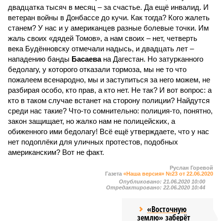
двадцатка тысяч в месяц – за счастье. Да ещё инвалид. И
ветеран войны в Донбассе до кучи. Как тогда? Кого жалеть
станем? У нас и у американцев разные болевые точки. Им
жаль своих «дядей Томов», а нам своих – нет, четверть
века Будённовску отмечали надысь, и двадцать лет –
нападению банды
Басаева
на Дагестан. Но затурканного
бедолагу, у которого отказали тормоза, мы не то что
пожалеем всенародно, мы и заступиться за него можем, не
разбирая особо, кто прав, а кто нет. Не так? И вот вопрос: а
кто в таком случае встанет на сторону полиции? Найдутся
среди нас такие? Что-то сомнительно: полиция-то, понятно,
закон защищает, но жалко нам не полицейских, а
обиженного ими бедолагу! Всё ещё утверждаете, что у нас
нет подоплёки для уличных протестов, подобных
американским? Вот не факт.
Руслан Горевой
Газета
«Наша версия» №23 от 22.06.2020
Опубликовано:
21.06.2020 10:00
Отредактировано:
22.06.2020 10:44
«Восточную
землю» заберёт