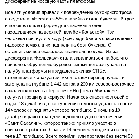
дифферент на носовую часть платформы.
Все эти условия привели к повреждению буксирного троса
с ледокола. «Нефтегаз-55» аварийно отдал буксирный трос
и подошел к платформе для спасения людей
находившихся на верхней палубе «Кольской». Три
человека прыгнули в воду (все люди были в спасательных
гидрокостюмах), и их подняли на борт буксира. С
остальными все оказалось значительно хуже. Из-за
дифферента «Кольская» стала заваливаться на бок, что
привело к обрушению буровой вышки, которая упала на
палубу платформы и придавила экипаж СПБУ,
готовящийся к эвакуации. «Кольская» перевернулась и
затонула на глубине 1 442 метра в 200 км северо-восточнее
сахалинского мыса Терпения. «Нефтегаз-55» так же
получил трещину в корпусе. Началось спасение людей с
воды. 18 декабря до наступления темноты удалось спасти
14 человек и поднять четверо погибших. В ночь на 19
декабря в район трагедии подошло судно обеспечения
«Смит Сахалин», которое так же приняло участие в
поисковых работах. Спасли 14 человек и подняли на борт
тела 17 погибших. Всего погибли, или пропали без вести 53