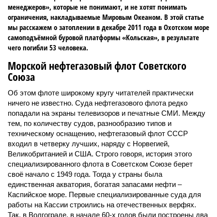
менеджеров», которые не понимают, и не хотят понимать
ограничения, накладываемые Мировым Океаном. В этой статье
мы расскажем о затоплении в декабре 2011 года в Охотском море
самоподъёмной буровой платформы «Кольская», в результате
чего погибли 53 человека.
Морской нефтегазовый флот Советского
Союза
Об этом флоте широкому кругу читателей практически
ничего не известно. Суда нефтегазового флота редко
попадали на экраны телевизоров и печатные СМИ. Между
тем, по количеству судов, разнообразию типов и
техническому оснащению, нефтегазовый флот СССР
входил в четверку лучших, наряду с Норвегией,
Великобританией и США. Строго говоря, история этого
специализированного флота в Советском Союзе берет
своё начало с 1949 года. Тогда у страны была
единственная акватория, богатая запасами нефти –
Каспийское море. Первые специализированные суда для
работы на Кассии строились на отечественных верфях.
Так, в Волгограде, в начале 60-х годов были построены два