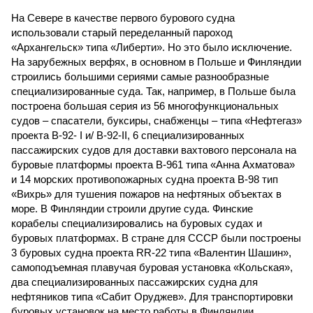
На Севере в качестве первого бурового судна
использовали старый переделанный пароход
«Архангельск» типа «Либерти». Но это было исключение.
На зарубежных верфях, в основном в Польше и Финляндии
строились большими сериями самые разнообразные
специализированные суда. Так, например, в Польше была
построена большая серия из 56 многофункциональных
судов – спасатели, буксиры, снабженцы – типа «Нефтегаз»
проекта B-92- I и/ B-92-II, 6 специализированных
пассажирских судов для доставки вахтового персонала на
буровые платформы проекта В-961 типа «Анна Ахматова»
и 14 морских противопожарных судна проекта В-98 тип
«Вихрь» для тушения пожаров на нефтяных объектах в
море. В Финляндии строили другие суда. Финские
корабелы специализировались на буровых судах и
буровых платформах. В стране для СССР были построены
3 буровых судна проекта RR-22 типа «Валентин Шашин»,
самоподъемная плавучая буровая установка «Кольская»,
два специализированных пассажирских судна для
нефтяников типа «Сабит Оруджев». Для транспортировки
буровых установок на место работы в Финляндии