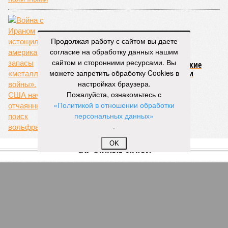
Продолжая работу с сайтом вы даете
согласие на обработку данных нашим
сайтом и сторонними ресурсами. Вы
Война с Ираном истощила американские
можете запретить обработку Cookies в
запасы «металла войны». США начали
отчаянный поиск вольфрама
настройках браузера.
Пожалуйста, ознакомьтесь с
«Политикой в отношении обработки
персональных данных»
.
OK
СЛУЧАЙНЫЕ СТАТЬИ
«Не до жиру»
Глобальный голод снова угрожает человечеству