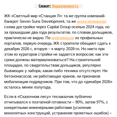
Сюжет:
Недвижимость
ЖК «Светлый мир «Станция Л»: та же группа компаний-
банкрот Seven Suns Development, та же
анонсированная
схема достройки через Capital Group осенью 2024 года, но
за прошедшие два года результатов, по словам дольщиков,
практически не видно. По
информации
из профильных
порталов, первую очередь ЖК строители обещают сдать к
декабрю 2026 г., вторую – к марту 2028-го. Но никто при
этом из кураторов стройки не задается вопросом: как эти
сроки должны материализоваться? На строительной
площадке, по свидетельствам дольщиков, регулярно
бывающих у забора, какая-либо техника отсутствует. Ни
бетононасосов, ни работающих кранов, ни признаков
мобилизации подрядчиков. При том, что до «декабря 2026»
осталось менее полугода.
Если в «Сказочном лесу» техзаказчик публично
отчитывался о поэтапной готовности – 90%, затем 97%, с
конкретными инженерными работами (усиление
монолитных конструкций, устранение проектных ошибок) –