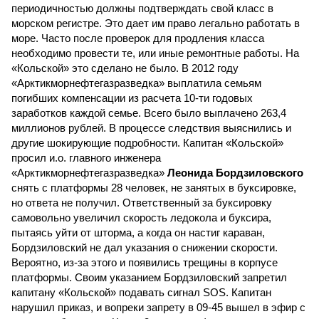
периодичностью должны подтверждать свой класс в
морском регистре. Это дает им право легально работать в
море. Часто после проверок для продления класса
необходимо провести те, или иные ремонтные работы. На
«Кольской» это сделано не было. В 2012 году
«Арктикморнефтегазразведка» выплатила семьям
погибших компенсации из расчета 10-ти годовых
заработков каждой семье. Всего было выплачено 263,4
миллионов рублей. В процессе следствия выяснились и
другие шокирующие подробности. Капитан «Кольской»
просил и.о. главного инженера
«Арктикморнефтегазразведка»
Леонида Бордзиловского
снять с платформы 28 человек, не занятых в буксировке,
но ответа не получил. Ответственный за буксировку
самовольно увеличил скорость ледокола и буксира,
пытаясь уйти от шторма, а когда он настиг караван,
Бордзиловский не дал указания о снижении скорости.
Вероятно, из-за этого и появились трещины в корпусе
платформы. Своим указанием Бордзиловский запретил
капитану «Кольской» подавать сигнал SOS. Капитан
нарушил приказ, и вопреки запрету в 09-45 вышел в эфир с