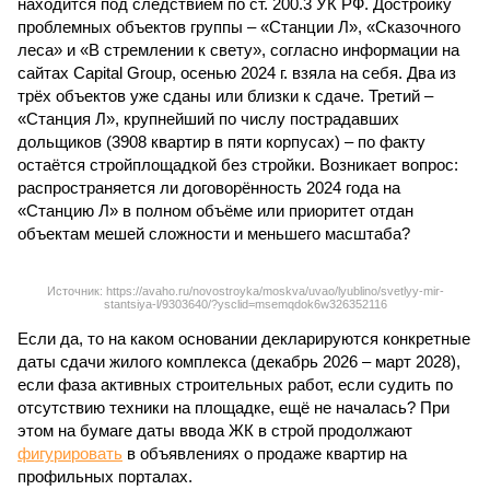
находится под следствием по ст. 200.3 УК РФ. Достройку
проблемных объектов группы – «Станции Л», «Сказочного
леса» и «В стремлении к свету», согласно информации на
сайтах Capital Group, осенью 2024 г. взяла на себя. Два из
трёх объектов уже сданы или близки к сдаче. Третий –
«Станция Л», крупнейший по числу пострадавших
дольщиков (3908 квартир в пяти корпусах) – по факту
остаётся стройплощадкой без стройки. Возникает вопрос:
распространяется ли договорённость 2024 года на
«Станцию Л» в полном объёме или приоритет отдан
объектам мешей сложности и меньшего масштаба?
Источник: https://avaho.ru/novostroyka/moskva/uvao/lyublino/svetlyy-mir-
stantsiya-l/9303640/?ysclid=msemqdok6w326352116
Если да, то на каком основании декларируются конкретные
даты сдачи жилого комплекса (декабрь 2026 – март 2028),
если фаза активных строительных работ, если судить по
отсутствию техники на площадке, ещё не началась? При
этом на бумаге даты ввода ЖК в строй продолжают
фигурировать
в объявлениях о продаже квартир на
профильных порталах.