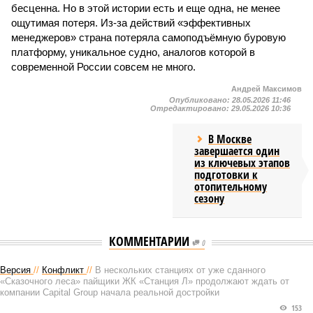
бесценна. Но в этой истории есть и еще одна, не менее
ощутимая потеря. Из-за действий «эффективных
менеджеров» страна потеряла самоподъёмную буровую
платформу, уникальное судно, аналогов которой в
современной России совсем не много.
Андрей Максимов
Опубликовано:
28.05.2026 11:46
Отредактировано:
29.05.2026 10:36
В Москве
завершается один
из ключевых этапов
подготовки к
отопительному
сезону
КОММЕНТАРИИ
0
Версия
//
Конфликт
//
В нескольких станциях от уже сданного
«Сказочного леса» пайщики ЖК «Станция Л» продолжают ждать от
компании Capital Group начала реальной достройки
153