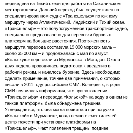
переведена на Тихий океан для работы на Сахалинском
месторождении. Дальний переход был осуществлен на
специализированном судне «Трансшельф» по южному
маршруту через Атлантический, Индийский и Тихий океан.
«Трансшельф» – это полупогруженное транспортное судно,
специально предназначено для перевозки буровых
платформ на большие расстояния. Протяженность
маршрута перехода составила 19 000 морских миль –
около 35 000 км – и продолжалась с мая по август.
«Кольскую» перевезли из Мурманска в Магадан. Около
двух недель проводилась подготовка к введению в
рабочий режим, и началось бурение. Здесь необходимо
сделать примечание, точнее два примечания, о которых
писали в 2011 году российские СМИ. Во-первых, в ряди
СМИ появилась информация, что при затоплении
«Трансшельфа» и перевода «Кольской» на воду в одном из
танков платформы была обнаружена трещина.
Утверждается, что она могла появиться при погрузке
«Кольской» в Мурманске, когда немного сместился её
центр тяжести при установке платформы на
«Трансшельф». Факт появления трещины позднее