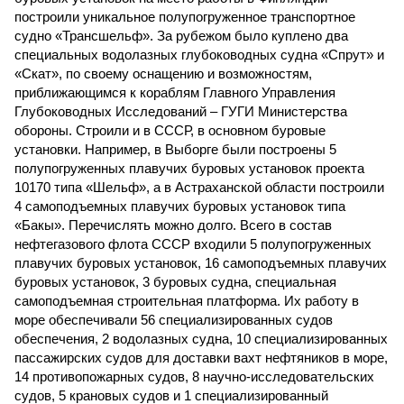
построили уникальное полупогруженное транспортное
судно «Трансшельф». За рубежом было куплено два
специальных водолазных глубоководных судна «Спрут» и
«Скат», по своему оснащению и возможностям,
приближающимся к кораблям Главного Управления
Глубоководных Исследований – ГУГИ Министерства
обороны. Строили и в СССР, в основном буровые
установки. Например, в Выборге были построены 5
полупогруженных плавучих буровых установок проекта
10170 типа «Шельф», а в Астраханской области построили
4 самоподъемных плавучих буровых установок типа
«Бакы». Перечислять можно долго. Всего в состав
нефтегазового флота СССР входили 5 полупогруженных
плавучих буровых установок, 16 самоподъемных плавучих
буровых установок, 3 буровых судна, специальная
самоподъемная строительная платформа. Их работу в
море обеспечивали 56 специализированных судов
обеспечения, 2 водолазных судна, 10 специализированных
пассажирских судов для доставки вахт нефтяников в море,
14 противопожарных судов, 8 научно-исследовательских
судов, 5 крановых судов и 1 специализированный