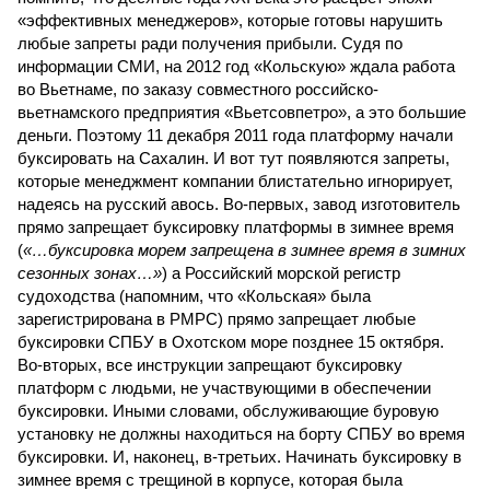
«эффективных менеджеров», которые готовы нарушить
любые запреты ради получения прибыли. Судя по
информации СМИ, на 2012 год «Кольскую» ждала работа
во Вьетнаме, по заказу совместного российско-
вьетнамского предприятия «Вьетсовпетро», а это большие
деньги. Поэтому 11 декабря 2011 года платформу начали
буксировать на Сахалин. И вот тут появляются запреты,
которые менеджмент компании блистательно игнорирует,
надеясь на русский авось. Во-первых, завод изготовитель
прямо запрещает буксировку платформы в зимнее время
(
«…буксировка морем запрещена в зимнее время в зимних
сезонных зонах…»
) а Российский морской регистр
судоходства (напомним, что «Кольская» была
зарегистрирована в РМРС) прямо запрещает любые
буксировки СПБУ в Охотском море позднее 15 октября.
Во-вторых, все инструкции запрещают буксировку
платформ с людьми, не участвующими в обеспечении
буксировки. Иными словами, обслуживающие буровую
установку не должны находиться на борту СПБУ во время
буксировки. И, наконец, в-третьих. Начинать буксировку в
зимнее время с трещиной в корпусе, которая была