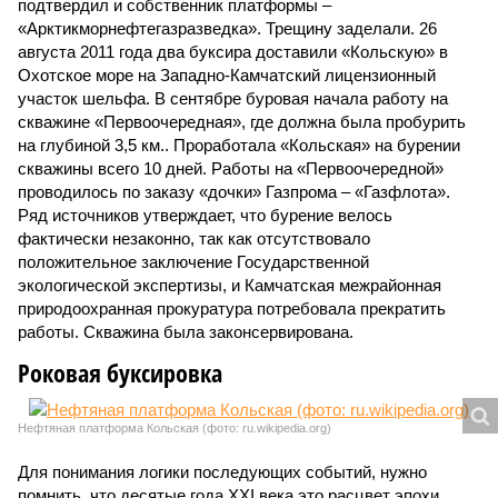
подтвердил и собственник платформы –
«Арктикморнефтегазразведка». Трещину заделали. 26
августа 2011 года два буксира доставили «Кольскую» в
Охотское море на Западно-Камчатский лицензионный
участок шельфа. В сентябре буровая начала работу на
скважине «Первоочередная», где должна была пробурить
на глубиной 3,5 км.. Проработала «Кольская» на бурении
скважины всего 10 дней. Работы на «Первоочередной»
проводилось по заказу «дочки» Газпрома – «Газфлота».
Ряд источников утверждает, что бурение велось
фактически незаконно, так как отсутствовало
положительное заключение Государственной
экологической экспертизы, и Камчатская межрайонная
природоохранная прокуратура потребовала прекратить
работы. Скважина была законсервирована.
Роковая буксировка
Нефтяная платформа Кольская (фото: ru.wikipedia.org)
Для понимания логики последующих событий, нужно
помнить, что десятые года XXI века это расцвет эпохи