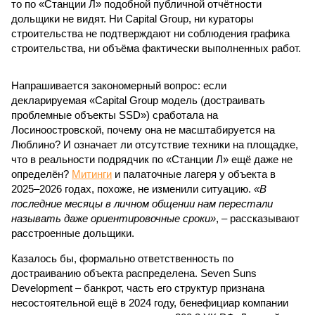
то по «Станции Л» подобной публичной отчётности
дольщики не видят. Ни Capital Group, ни кураторы
строительства не подтверждают ни соблюдения графика
строительства, ни объёма фактически выполненных работ.
Напрашивается закономерный вопрос: если
декларируемая «Capital Group модель (достраивать
проблемные объекты SSD») сработала на
Лосиноостровской, почему она не масштабируется на
Люблино? И означает ли отсутствие техники на площадке,
что в реальности подрядчик по «Станции Л» ещё даже не
определён?
Митинги
и палаточные лагеря у объекта в
2025–2026 годах, похоже, не изменили ситуацию.
«В
последние месяцы в личном общении нам перестали
называть даже ориентировочные сроки»
, – рассказывают
расстроенные дольщики.
Казалось бы, формально ответственность по
достраиванию объекта распределена. Seven Suns
Development – банкрот, часть его структур признана
несостоятельной ещё в 2024 году, бенефициар компании