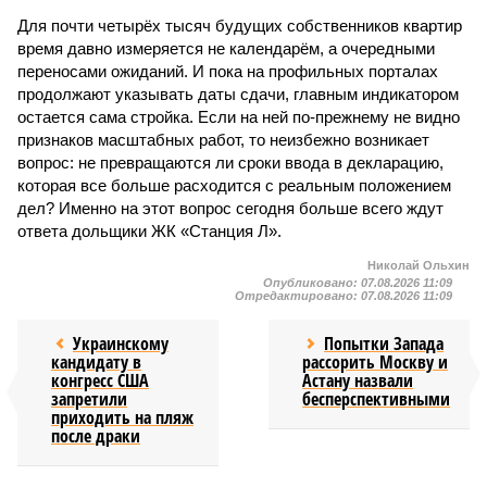
Для почти четырёх тысяч будущих собственников квартир
время давно измеряется не календарём, а очередными
переносами ожиданий. И пока на профильных порталах
продолжают указывать даты сдачи, главным индикатором
остается сама стройка. Если на ней по-прежнему не видно
признаков масштабных работ, то неизбежно возникает
вопрос: не превращаются ли сроки ввода в декларацию,
которая все больше расходится с реальным положением
дел? Именно на этот вопрос сегодня больше всего ждут
ответа дольщики ЖК «Станция Л».
Николай Ольхин
Опубликовано:
07.08.2026 11:09
Отредактировано:
07.08.2026 11:09
Украинскому
Попытки Запада
кандидату в
рассорить Москву и
конгресс США
Астану назвали
запретили
бесперспективными
приходить на пляж
после драки