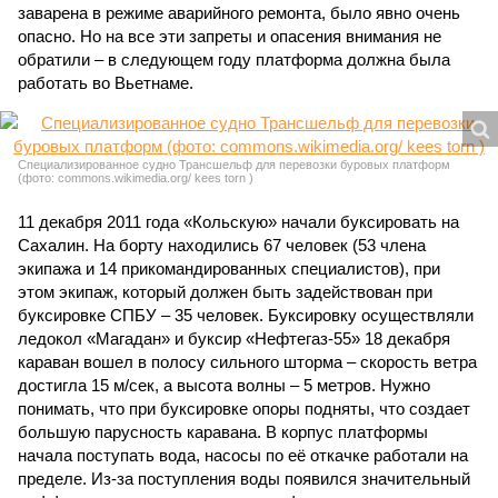
заварена в режиме аварийного ремонта, было явно очень
опасно. Но на все эти запреты и опасения внимания не
обратили – в следующем году платформа должна была
работать во Вьетнаме.
Специализированное судно Трансшельф для перевозки буровых платформ
(фото: commons.wikimedia.org/ kees torn )
11 декабря 2011 года «Кольскую» начали буксировать на
Сахалин. На борту находились 67 человек (53 члена
экипажа и 14 прикомандированных специалистов), при
этом экипаж, который должен быть задействован при
буксировке СПБУ – 35 человек. Буксировку осуществляли
ледокол «Магадан» и буксир «Нефтегаз-55» 18 декабря
караван вошел в полосу сильного шторма – скорость ветра
достигла 15 м/сек, а высота волны – 5 метров. Нужно
понимать, что при буксировке опоры подняты, что создает
большую парусность каравана. В корпус платформы
начала поступать вода, насосы по её откачке работали на
пределе. Из-за поступления воды появился значительный