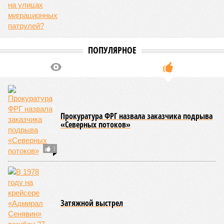
военным всё равно используют Китай»
, – добавляет
Чадаев.
О том же говорит и политолог, создатель конструкторского
бюро «Валькирия» по производству БПЛА
Дмитрий
Раевский
.
«Наценка на китайские комплектующие – это
вообще основная и единственная схема, как
производители дронов зарабатывают деньги. Дело в
том, что МО разрешает минимальную наценку в 20%. И
при этом не пропускает многие дополнительные
расходы. Например, зарплаты инженеров по разработке
дронов и программистов по рынку уже приближаются к
500 тыс. рублей в месяц. А МО пропускает максимум 160
тысяч»,
– рассказывает эксперт. Чтобы обойти эти
ограничения, предприятия
«делают наценку на китайские
комплектующие в 300–700% и из полученной
сверхприбыли доплачивают инженерам и программистам
то, что МО отказывается платить. Ну и часть этой
прибыли оседает в кармане собственника предприятия»
,
– говорит Раевский.
«Скажу сразу – сажать можно всех.
Весь ВПК. Потому что так делают все. Уж не знаю, как
поступит наше политическое руководство. Но если