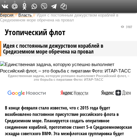
0
0
0
Федеральный выпуск
Версия
//
Власть
//
Идея с постоянным дежурством кораблей в
Средиземном море обречена на провал
3107
Утопический флот
Идея с постоянным дежурством кораблей в
Средиземном море обречена на провал
Единственная задача, которую успешно выполняет Российский флот, –
это борьба с пиратами Фото: ИТАР-ТАСС
В конце февраля стало известно, что с 2015 года будет
возобновлено постоянное присутствие российского флота в
Средиземном море. Планируется создать оперативное
соединение кораблей, прототипом станет 5-я Средиземноморская
эскадра советского ВМФ. Эта межфлотская группировка будет