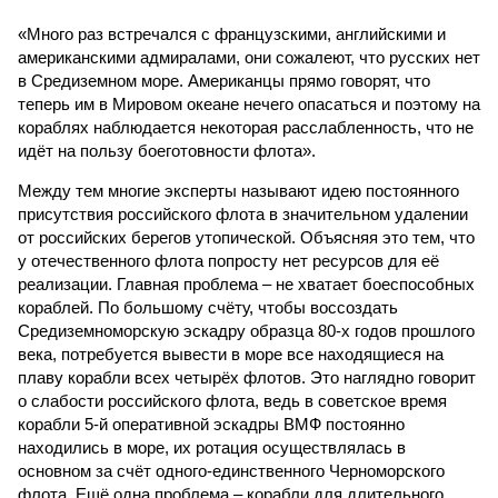
«Много раз встречался с французскими, английскими и
американскими адмиралами, они сожалеют, что русских нет
в Средиземном море. Американцы прямо говорят, что
теперь им в Мировом океане нечего опасаться и поэтому на
кораблях наблюдается некоторая расслабленность, что не
идёт на пользу боеготовности флота».
Между тем многие эксперты называют идею постоянного
присутствия российского флота в значительном удалении
от российских берегов утопической. Объясняя это тем, что
у отечественного флота попросту нет ресурсов для её
реализации. Главная проблема – не хватает боеспособных
кораблей. По большому счёту, чтобы воссоздать
Средиземноморскую эскадру образца 80-х годов прошлого
века, потребуется вывести в море все находящиеся на
плаву корабли всех четырёх флотов. Это наглядно говорит
о слабости российского флота, ведь в советское время
корабли 5-й оперативной эскадры ВМФ постоянно
находились в море, их ротация осуществлялась в
основном за счёт одного-единственного Черноморского
флота. Ещё одна проблема – корабли для длительного