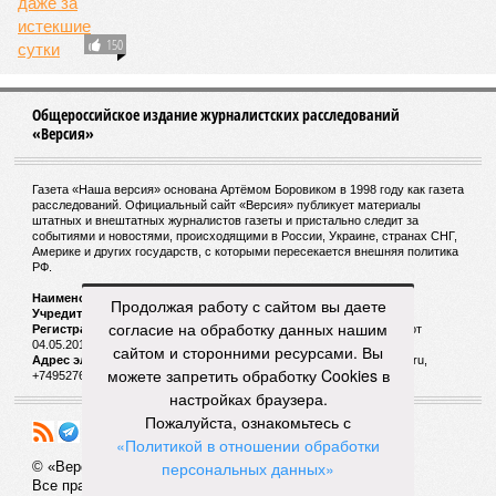
распоряжении государства! Стоит напомнить, что
программа импортозамещения была принята в 2014 году, то
есть 12 лет назад. К 2020-му кабинет предполагал снизить
показатели импортозависимости с исходных 70–90 до 50–
60%. На дворе 2026-й – во многих отечественных отраслях
производители только и заняты тем, что переклеивают
шильдики. Или программа импортозамещения изначально
предполагалась как чистой воды очковтирательство, или
ответственные за неё люди предпочитали не ограничивать
себя в сроках на её реализацию.
Но, может быть, что-то начнёт решительно меняться в этой
сфере с пресловутого дела «ЭФКО»? Вероятны кадровые
Продолжая работу с сайтом вы даете
решения. По крайней мере так считает Святослав Голиков.
согласие на обработку данных нашим
«Половченя, как замглавы управления беспилотных
сайтом и сторонними ресурсами. Вы
систем и робототехники, выглядит пока всё же не
можете запретить обработку Cookies в
столько крышей, сколько ситуативной козой отпущения.
настройках браузера.
Посмотрим, будет ли дальнейшее развитие. Хотелось
Пожалуйста, ознакомьтесь с
бы»
, – указывает публицист.
«Политикой в отношении обработки
персональных данных»
Но ведь также назрели и изменения в самом образе
.
мыслей тех, кто принимает решения, и тех, кто располагает