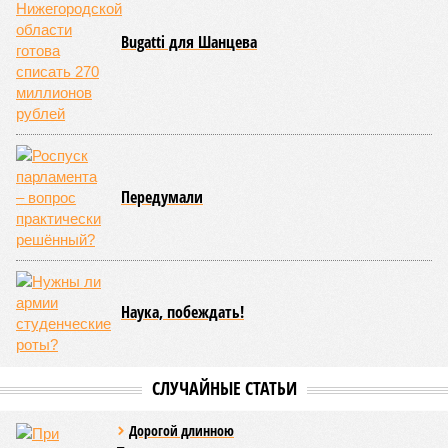
Ранее, в мае, по этому же делу был арестован
Юрий
Козаренко
, гендиректор компании «Транспорт будущего»,
созданной «ЭФКО» в 2021 году, но позже обособившейся.
Эта фирма заключила контракт с Минобороны на поставку
тысячи тяжёлых беспилотников. Как пишет пресса, каждый
дрон обходился военному ведомству в 8 млн рублей,
однако «производителю» стоил всего 1,2 миллиона. Эта
цена, очевидно, включала и стоимость закупки китайского
беспилотника, и траты на его символическую доработку,
нужную для того, чтобы выдать БПЛА за сугубо
отечественный. Ущерб от действий авторов данной схемы
оценивается в 8,6 миллиарда.
Обычная практика
Многие комментаторы призвали суд оценить выявленную
махинацию не как мошенничество, а как государственную
измену. Впрочем, было озвучено и другое мнение.
«В случае Кустова и компании речь ведь идёт об очень,