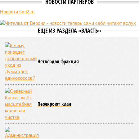
Состоялся один из самых громких арестов этого года. По
подозрению в мошенничестве и растрате в СИЗО была
отправлена группа топ-менеджеров ГК «ЭФКО» во главе с
долларовым миллиардером Валерием Кустовым, а также
чиновница Минпромторга Алла Половченя. Предполагаемым
подельникам вменяют в вину махинации с дронами – якобы
концессионеры закупали БПЛА в Китае, а затем под видом
продукции российского производства продавали их втридорога
Минобороны. Ущерб исчисляется миллиардами, но только ли
ими?
Сюжет:
Коррупция
,
Армия
Список арестованных выглядит представительно. В нём
основной владелец одного из лидеров отечественного АПК
– группы компаний «ЭФКО»
Валерий Кустов,
его невестка,
замдиректора по развитию
Екатерина Кустова
, директор
по стратегическому развитию
Владислав Романцев
,
гендиректор ГК
Евгений Ляшенко
и замначальника
управления беспилотных систем и робототехники
Минпромторга России
Алла Половченя
.