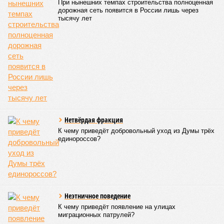
мягко говоря, небедных людях. У них не было мотивации
крысить по мелочи из бюджета Минпромторга. Но они
откровенно не справились со сложным технологическим и
производственным проектом, взяв к тому времени на
себя огромные обязательства, в том числе и перед
руководством страны, а когда подошли сроки, занялись
«схемами», чтобы отчитаться. На чём их и поймали»
–
так объясняет коллизию политолог, руководитель НПЦ
«Ушкуйник», занимающегося разработкой беспилотных
систем,
Алексей Чадаев
.
По его словам, производители дронов всё время
оказываются между двух огней:
«Есть позиция
Минобороны, которому плевать, из чего сделан дрон,
лишь бы он нормально летел и стоил вменяемых денег. И
есть позиция Минпромторга, который жёстко загоняет
производителей в локализацию». «Многие делают так:
заказывают у российских производителей
комплектующих небольшие партии специально «под
Минпромторг», чтобы показать на выставке или
полигоне и потом сертифицировать «полностью
российский дрон», но в массовых партиях для поставок