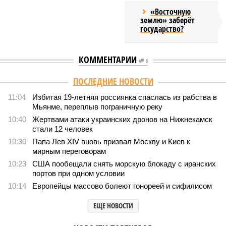
«Восточную
землю» заберёт
государство?
КОММЕНТАРИИ
0
Версия
//
Конфликт
//
Импортозамещение беспилотников оказалось
мошеннической схемой?
12
Эрзац-дрон
Импортозамещение беспилотников оказалось
мошеннической схемой?
Импортозамещение беспилотников оказалось мошеннической схемой?
(фото: ru.ruwiki.ru, Александр Щербак/ТАСС)