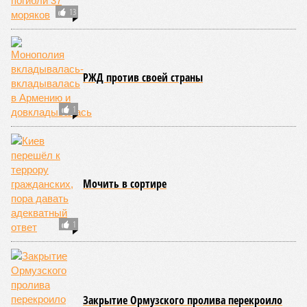
действовать по букве закона, мы останемся без ВПК в
разгар войны»
, – считает политолог.
А вот публицист
Святослав Голиков
склонен не
соглашаться с подобной постановкой вопроса. Он
предлагает
«воздержаться от таких обобщений,
которые, по сути, ставят добросовестных
разработчиков и производителей на одну доску со
схематозниками, даже учитывая то обстоятельство,
что витиеватости отечественного законодательства
и регламентирования в определённой степени сближают
эти две категории в степени вероятности рисков
огребания». «Вопросы конкретно по схематозникам и их
покрывателям совершенно однозначно выходят далеко за
рамки проблематики всей этой избыточной
зарегулированности и неэффективного управления
расходами, и проникаться пониманием на таких примерах
категорически не выходит»
, – уверен Голиков.
Каждый дрон обходился военному ведомству в 8 млн рублей,
однако «производителю» стоил всего 1,2 миллиона. Эта цена,