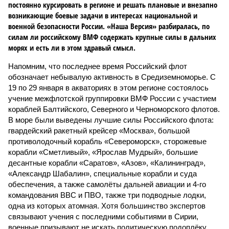
постоянно курсировать в регионе и решать плановые и внезапно
возникающие боевые задачи в интересах национальной и
военной безопасности России. «Наша Версия» разбиралась, по
силам ли российскому ВМФ содержать крупные силы в дальних
морях и есть ли в этом здравый смысл.
Напомним, что последнее время Российский флот
обозначает небывалую активность в Средиземноморье. С
19 по 29 января в акваториях в этом регионе состоялось
учение межфлотской группировки ВМФ России с участием
кораблей Балтийского, Северного и Черноморского флотов.
В море были выведены лучшие силы Российского флота:
гвардейский ракетный крейсер «Москва», большой
противолодочный корабль «Североморск», сторожевые
корабли «Сметливый», «Ярослав Мудрый», большие
десантные корабли «Саратов», «Азов», «Калининград»,
«Александр Шабалин», специальные корабли и суда
обеспечения, а также самолёты дальней авиации и 4-го
командования ВВС и ПВО, также три подводные лодки,
одна из которых атомная. Хотя большинство экспертов
связывают учения с последними событиями в Сирии,
военные призывают не искать политическую подоплёку.