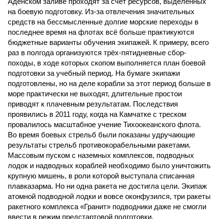
Аденском заливе проходят за счёт ресурсов, выделенных
на боевую подготовку. Из-за отвлечения значительных
средств на бессмысленные долгие морские переходы в
последнее время на флотах всё больше практикуются
бюджетные варианты обучения экипажей. К примеру, всего
раз в полгода организуются трёх-пятидневные сбор-
походы, в ходе которых скопом выполняется план боевой
подготовки за учебный период. На бумаге экипажи
подготовлены, но на деле корабли за этот период больше в
море практически не выходят, длительные простои
приводят к плачевным результатам. Последствия
проявились в 2011 году, когда на Камчатке с треском
провалилось масштабное учение Тихоокеанского флота.
Во время боевых стрельб были показаны удручающие
результаты стрельб противокорабельными ракетами.
Массовым пуском с наземных комплексов, подводных
лодок и надводных кораблей необходимо было уничтожить
крупную мишень, в роли которой выступала списанная
плавказарма. Но ни одна ракета не достигла цели. Экипаж
атомной подводной лодки и вовсе оконфузился, три ракеты
ракетного комплекса «Гранит» подводники даже не смогли
ввести в режим предстартовой подготовки.