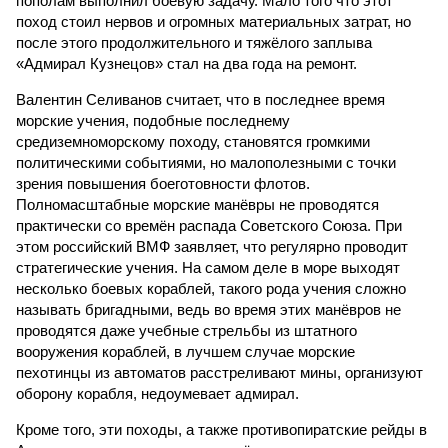
пополам выполнил боевую задачу. Мало того что этот
поход стоил нервов и огромных материальных затрат, но
после этого продолжительного и тяжёлого заплыва
«Адмирал Кузнецов» стал на два года на ремонт.
Валентин Селиванов считает, что в последнее время
морские учения, подобные последнему
средиземноморскому походу, становятся громкими
политическими событиями, но малополезными с точки
зрения повышения боеготовности флотов.
Полномасштабные морские манёвры не проводятся
практически со времён распада Советского Союза. При
этом российский ВМФ заявляет, что регулярно проводит
стратегические учения. На самом деле в море выходят
несколько боевых кораблей, такого рода учения сложно
называть бригадными, ведь во время этих манёвров не
проводятся даже учебные стрельбы из штатного
вооружения кораблей, в лучшем случае морские
пехотинцы из автоматов расстреливают мины, организуют
оборону корабля, недоумевает адмирал.
Кроме того, эти походы, а также противопиратские рейды в