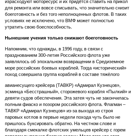
израсходуют моторесурс и их придётся ставить на прикол
для ремонта или вовсе списывать, что значительно снизит
боеготовность и без того неполноценных флотов. В таких
условиях не исключено, что ВМФ может полностью
утратить свою боеспособность.
Нынешние учения только снижают боеготовность
Напомним, что однажды, в 1996 году, в связи с
празднованием 300-летия Российского флота уже
заявлялось об эпохальном возвращении в Средиземное
море российских боевых кораблей. Тогда «исторический»
поход совершила группа кораблей в составе тяжёлого
авианесущего крейсера (ТАВКР) «Адмирал Кузнецов»,
эсминца «Бесстрашный», сторожевого корабля «Пылкий» и
девяти судов обеспечения. Эта затея чуть не закончилась
полным фиаско и позором российского флота. Флагман –
ТАВКР «Адмирал Кузнецов» из-за выхода из строя
паровых котлов в первые недели похода чуть было не
пришлось буксировать обратно. На честном слове и
благодаря смекалке флотских умельцев крейсер с горем