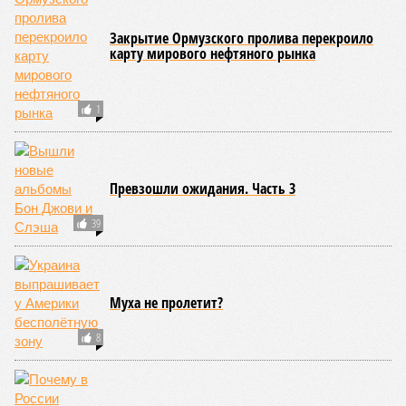
Закрытие Ормузского пролива перекроило
карту мирового нефтяного рынка
1
Превзошли ожидания. Часть 3
39
Муха не пролетит?
8