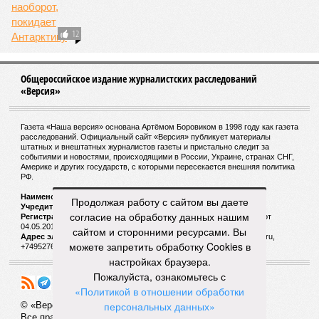
12
Общероссийское издание журналистских расследований
«Версия»
Газета «Наша версия» основана Артёмом Боровиком в 1998 году как газета
расследований. Официальный сайт «Версия» публикует материалы
штатных и внештатных журналистов газеты и пристально следит за
событиями и новостями, происходящими в России, Украине, странах СНГ,
Америке и других государств, с которыми пересекается внешняя политика
РФ.
Наименование:
Cетевое издание «Версия»
Продолжая работу с сайтом вы даете
Учредитель:
ООО «Версия»,
Главный редактор:
Горевой Р. Г.
согласие на обработку данных нашим
Регистрационный номер Роскомнадзора:
ЭЛ № ФС 77 - 72681 от
04.05.2018 г.
сайтом и сторонними ресурсами. Вы
Адрес электронной почты и телефон редакции:
versia@versia.ru,
можете запретить обработку Cookies в
+74952760348
настройках браузера.
Пожалуйста, ознакомьтесь с
«Политикой в отношении обработки
персональных данных»
© «Версия»
18+
Все права защищены