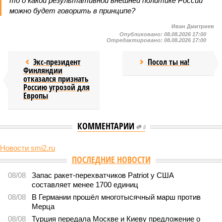
то о какой результативной внешней политике России
можно будет говорить в принципе?
Иван Дмитриев
Опубликовано:
08.08.2026 17:00
Отредактировано:
08.08.2026 17:00
Экс-президент
Посол ты на!
Финляндии
отказался признать
Россию угрозой для
Европы
КОММЕНТАРИИ
0
Новости smi2.ru
Версия
//
Конфликт
//
В нескольких станциях от уже сданного
«Сказочного леса» пайщики ЖК «Станция Л» продолжают ждать от
компании Capital Group начала реальной достройки
492
«Станция ожидания» для дольщиков
В нескольких станциях от уже сданного «Сказочного