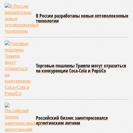
банкрот Seven Suns Development, та же
анонсированная
схема достройки через Capital Group осенью 2024 года, но
за прошедшие два года результатов, по словам дольщиков,
практически не видно. По
информации
из профильных
порталов, первую очередь ЖК строители обещают сдать к
декабрю 2026 г., вторую – к марту 2028-го. Но никто при
этом из кураторов стройки не задается вопросом: как эти
сроки должны материализоваться? На строительной
площадке, по свидетельствам дольщиков, регулярно
бывающих у забора, какая-либо техника отсутствует. Ни
бетононасосов, ни работающих кранов, ни признаков
мобилизации подрядчиков. При том, что до «декабря 2026»
осталось менее полугода.
Если в «Сказочном лесу» техзаказчик публично
отчитывался о поэтапной готовности – 90%, затем 97%, с
конкретными инженерными работами (усиление
монолитных конструкций, устранение проектных ошибок) –
то по «Станции Л» подобной публичной отчётности
дольщики не видят. Ни Capital Group, ни кураторы
строительства не подтверждают ни соблюдения графика
строительства, ни объёма фактически выполненных работ.