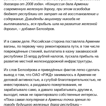
договора от 2008 года». «Концессия дала Армении
современную железную дорогу, при этом освободив
бюджет республики от затрат на её восстановление и
содержание. Дивиденды акционеру никогда не
выплачивались, вся прибыль шла на развитие железной
дороги»
, – добавил Белозёров.
И в самом деле. Российская сторона поставляла Армении
вагоны, по первому чиху ремонтировала пути, в том числе
повреждённые стихией, выплатила в казну закавказской
республики 15 млрд рублей налогов, пускала прибыль на
развитие местной железнодорожной инфраструктуры.
Из слов Белозёрова и приведённых фактов легко сделать
вывод о том, что ОАО «РЖД» занималось в Армении не
деловой активностью, а сугубой благотворительностью, не
инвестировало, а раздавало пожертвования, не
зарабатывало само, а давало зарабатывать другим и,
выходит, никак не гарантировало собственные интересы.
«Пока самая популярная в Армении точка зрения по
поводу будущего железных дорог рес­публики –