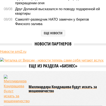
леса» пайщики ЖК «Станция Л» продолжают ждать от
компании Capital Group начала реальной достройки
В нескольких станциях от уже сданного «Сказочного леса» пайщики ЖК
«Станция Л» продолжают ждать от компании Capital Group начала
реальной достройки (изображение сгенерировано ИИ)
Пока в Ярославском районе СВАО дольщики «Сказочного леса»
уже получают ключи – в мае 2026 года были получены
заключение о соответствии проектной документации и
разрешение на ввод жилищного комплекса в эксплуатацию –
совсем недалеко, в паре станций метро южнее, на Люблинской
улице, картина, можно сказать, прямо противоположная.
Сюжет:
Недвижимость
ЖК «Светлый мир «Станция Л»: та же группа компаний-