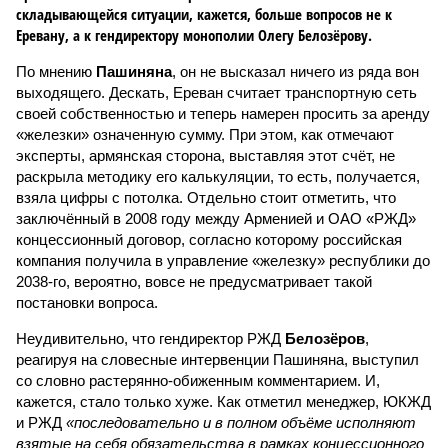
складывающейся ситуации, кажется, больше вопросов не к
Еревану, а к гендиректору монополии Олегу Белозёрову.
По мнению
Пашиняна
, он не высказал ничего из ряда вон
выходящего. Дескать, Ереван считает транспортную сеть
своей собственностью и теперь намерен просить за аренду
«железки» означенную сумму. При этом, как отмечают
эксперты, армянская сторона, выставляя этот счёт, не
раскрыла методику его калькуляции, то есть, получается,
взяла цифры с потолка. Отдельно стоит отметить, что
заключённый в 2008 году между Арменией и ОАО «РЖД»
концессионный договор, согласно которому российская
компания получила в управление «железку» республики до
2038-го, вероятно, вовсе не предусматривает такой
постановки вопроса.
Неудивительно, что гендиректор РЖД
Белозёров
,
реагируя на словесные интервенции Пашиняна, выступил
со словно растерянно-обиженным комментарием. И,
кажется, стало только хуже. Как отметил менеджер, ЮКЖД
и РЖД
«последовательно и в полном объёме исполняют
взятые на себя обязательства в рамках концессионного