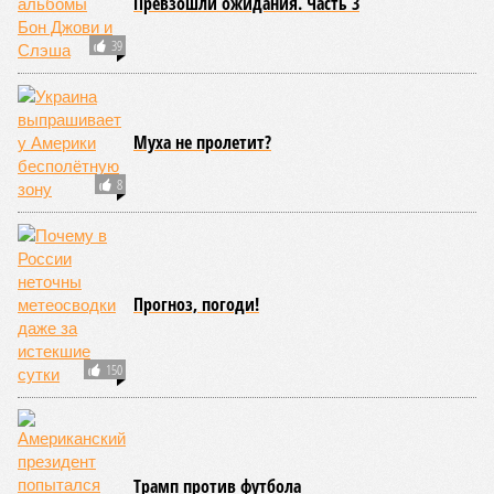
Иван Дмитриев
Опубликовано:
08.08.2026 17:00
Отредактировано:
08.08.2026 17:00
Экс-президент
Мочить в
Финляндии
сортире
отказался признать
Россию угрозой для
Европы
КОММЕНТАРИИ
0
ПОСЛЕДНИЕ НОВОСТИ
12:51
Турагент обманула россиян, продав им фейковые
туры на концерт BTS
12:37
Психолог объяснила причину спонтанных желаний
после 30 лет
12:36
Американцы охотно покупают фляжки с красной
звездой и надписью «КГБ СССР»
12:29
Финляндия объяснила свой отказ передавать
Украине ракеты Patriot