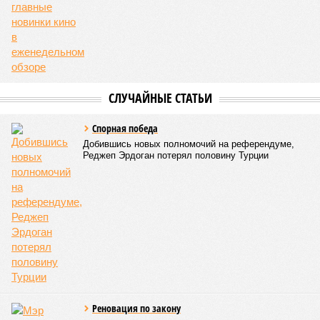
дорог Армении за счёт России в Ереване считается
совершенно естественной»
, – указывает политолог
Андрей Суздальцев.
Вот только почему для менеджмента РЖД столь же
естественным считается вкладываться в закавказскую
«железку» тогда, когда на российских железных дорогах не
только
не решены
нынешние проблемы, но и постоянно
возникают
новые? Даст ли здесь свой комментарий
Белозёров?
Гарник Туманян, политолог
– Вероятно, в случае разрыва концессии Пашинян со
своими европейскими партнёрами могут
инициировать новый проект на территории Армении
подобно трамповскому TRIPP, где будет создана
европейская концессия для управления путями, а
доходы от эксплуатации путей будут делиться плюс-
минус в таком же соотношении, как с американцами
(74% – Вашингтону, 26% – Еревану).
Мирослава Регинская, публицист