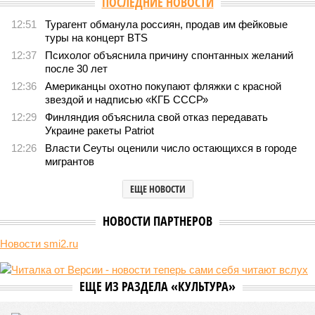
Версия
//
Конфликт
//
Монополия вкладывалась-вкладывалась в
Армению и довкладывалась
1730
РЖД против своей страны
Монополия вкладывалась-вкладывалась в Армению и
довкладывалась
Монополия вкладывалась-вкладывалась в Армению и довкладывалась
(фото: Deep Vision)
Премьер закавказской республики Никол Пашинян заявил, что
его страна может потребовать у Москвы до 2 млрд долларов
ежегодно за аренду Южно-Кавказской железной дороги (ЮКЖД).
В настоящий момент та эксплуатируется «дочкой» ОАО «РЖД»,
причём исключительно за российский счёт. И в
складывающейся ситуации, кажется, больше вопросов не к
Еревану, а к гендиректору монополии Олегу Белозёрову.