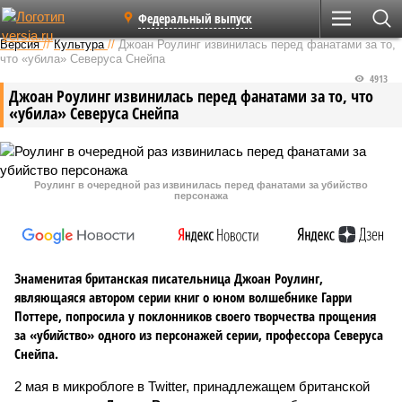
Федеральный выпуск
Версия
//
Культура
//
Джоан Роулинг извинилась перед фанатами за то,
что «убила» Северуса Снейпа
4913
Джоан Роулинг извинилась перед фанатами за то, что
«убила» Северуса Снейпа
Роулинг в очередной раз извинилась перед фанатами за убийство
персонажа
Знаменитая британская писательница Джоан Роулинг,
являющаяся автором серии книг о юном волшебнике Гарри
Поттере, попросила у поклонников своего творчества прощения
за «убийство» одного из персонажей серии, профессора Северуса
Снейпа.
2 мая в микроблоге в Twitter, принадлежащем британской