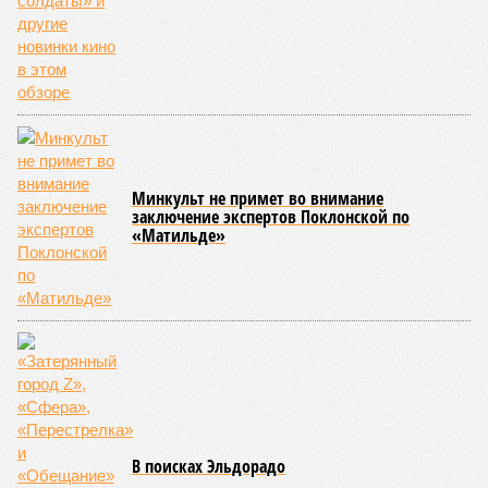
бюджет республики от затрат на её восстановление и
содержание. Дивиденды акционеру никогда не
выплачивались, вся прибыль шла на развитие железной
дороги»
, – добавил Белозёров.
И в самом деле. Российская сторона поставляла Армении
вагоны, по первому чиху ремонтировала пути, в том числе
повреждённые стихией, выплатила в казну закавказской
республики 15 млрд рублей налогов, пускала прибыль на
развитие местной железнодорожной инфраструктуры.
Из слов Белозёрова и приведённых фактов легко сделать
вывод о том, что ОАО «РЖД» занималось в Армении не
деловой активностью, а сугубой благотворительностью, не
инвестировало, а раздавало пожертвования, не
зарабатывало само, а давало зарабатывать другим и,
выходит, никак не гарантировало собственные интересы.
«Пока самая популярная в Армении точка зрения по
поводу будущего железных дорог рес­публики –
национализировать пути сообщения и, естественно,
ничего РЖД не компенсировать. Модернизация железных