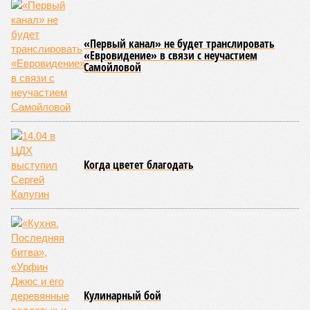
По мнению
Пашиняна
, он не высказал ничего из ряда вон
выходящего. Дескать, Ереван считает транспортную сеть
своей собственностью и теперь намерен просить за аренду
«железки» означенную сумму. При этом, как отмечают
эксперты, армянская сторона, выставляя этот счёт, не
раскрыла методику его калькуляции, то есть, получается,
взяла цифры с потолка. Отдельно стоит отметить, что
заключённый в 2008 году между Арменией и ОАО «РЖД»
концессионный договор, согласно которому российская
компания получила в управление «железку» республики до
2038-го, вероятно, вовсе не предусматривает такой
постановки вопроса.
Неудивительно, что гендиректор РЖД
Белозёров
,
реагируя на словесные интервенции Пашиняна, выступил
со словно растерянно-обиженным комментарием. И,
кажется, стало только хуже. Как отметил менеджер, ЮКЖД
и РЖД
«последовательно и в полном объёме исполняют
взятые на себя обязательства в рамках концессионного
договора от 2008 года». «Концессия дала Армении
современную железную дорогу, при этом освободив