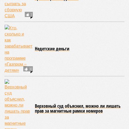
12:26
Власти Сеуты оценили число остающихся в городе
мигрантов
ЕЩЕ НОВОСТИ
НОВОСТИ ПАРТНЕРОВ
Новости smi2.ru
ЕЩЕ ИЗ РАЗДЕЛА «КУЛЬТУРА»
«Первый канал» не будет транслировать
«Евровидение» в связи с неучастием
Самойловой