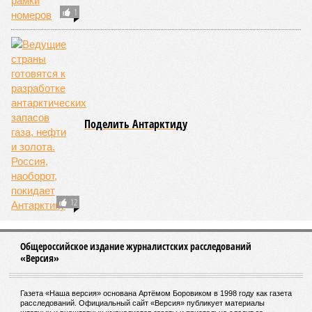
Когда цветет благодать
Кулинарный бой
Минкульт не примет во внимание
заключение экспертов Поклонской по