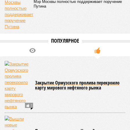
– Довольно вероятным представляется вариант
развития событий, при котором после ухода РЖД
железные дороги Армении быстро обретут другого
спонсора. Вряд ли Пашинян стал бы провоцировать
РЖД совсем без гарантий. В сущности, это очередной
и привычный уже «слив» России бывшими союзниками.
Потерянные нами сателлиты ищут и обретают
новых хозяев, и никакая благодарность или даже
подаренная от щедрот Российского государства
значительная выгода их в этом не могут остановить.
Юрий Баранчик, политолог
– Понятно, почему Пашинян хочет отжать актив
РЖД – в отместку за закрытие российских рынков. Ну
и вообще, чтобы ничего российского в стране не
осталось. Вместе с тем, если маленький Пашинян
отожмёт актив большой РЖД в маленькой Армении,
то о какой результативной внешней политике России
можно будет говорить в принципе?