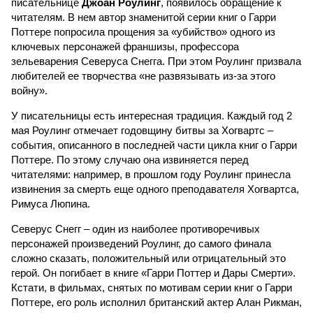
писательнице
Джоан Роулинг
, появилось обращение к
читателям. В нем автор знаменитой серии книг о Гарри
Поттере попросила прощения за «убийство» одного из
ключевых персонажей франшизы, профессора
зельеварения Северуса Снегга. При этом Роулинг призвала
любителей ее творчества «не развязывать из-за этого
войну».
У писательницы есть интересная традиция. Каждый год 2
мая Роулинг отмечает годовщину битвы за Хогвартс –
события, описанного в последней части цикла книг о Гарри
Поттере. По этому случаю она извиняется перед
читателями: например, в прошлом году Роулинг принесла
извинения за смерть еще одного преподавателя Хогвартса,
Римуса Люпина.
Северус Снегг – один из наиболее противоречивых
персонажей произведений Роулинг, до самого финала
сложно сказать, положительный или отрицательный это
герой. Он погибает в книге «Гарри Поттер и Дары Смерти».
Кстати, в фильмах, снятых по мотивам серии книг о Гарри
Поттере, его роль исполнил британский актер Алан Рикман,