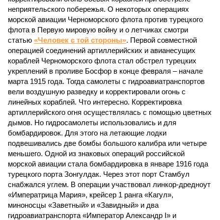
неприятельского побережья. О некоторых операциях
морской авиации Черноморского флота против турецкого
флота в Первую мировую войну и о летчиках смотри
статью
«Человек с той стороны»
. Первой совместной
операцией соединений артиллерийских и авианесущих
кораблей Черноморского флота стал обстрел турецких
укреплений в проливе Босфор в конце февраля – начале
марта 1915 года. Тогда самолеты с гидроавиатранспортов
вели воздушную разведку и корректировали огонь с
линейных кораблей. Что интересно. Корректировка
артиллерийского огня осуществлялась с помощью цветных
дымов. Но гидросамолеты использовались и для
бомбардировок. Для этого на летающие лодки
подвешивались две бомбы большого калибра или четыре
меньшего. Одной из знаковых операций российской
морской авиации стала бомбардировка в январе 1916 года
турецкого порта Зонгулдак. Через этот порт Стамбул
снабжался углем. В операции участвовал линкор-дредноут
«Императрица Мария», крейсер 1 ранга «Кагул»,
миноносцы «Заветный» и «Завидный» и два
гидроавиатранспорта «Император Александр I» и