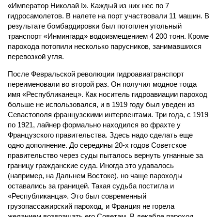
«Император Николай I». Каждый из них нес по 7
гидросамолетов. В налете на порт участвовали 11 машин. В
результате бомбардировки был потоплен угольный
транспорт «Инмингард» водоизмещением 4 200 тонн. Кроме
парохода потопили несколько парусников, занимавшихся
перевозкой угля.
После Февральской революции гидроавиатранспорт
переименовали во второй раз. Он получил модное тогда
имя «Республиканец». Как носитель гидроавиации пароход
больше не использовался, и в 1919 году был уведен из
Севастополя французскими интервентами. Три года, с 1919
по 1921, лайнер формально находился во фрахте у
Французского правительства. Здесь надо сделать еще
одно дополнение. До середины 20-х годов Советское
правительство через суды пыталось вернуть угнанные за
границу гражданские суда. Иногда это удавалось
(например, на Дальнем Востоке), но чаще пароходы
оставались за границей. Такая судьба постигла и
«Республиканца». Это был современный
грузопассажирский пароход, и Франция не горела
желанием возвращать его Советам. В декабре пароход