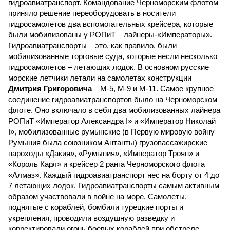
гидроавиатранспорт. Командование Черноморским флотом
приняло решение переоборудовать в носители
гидросамолетов два вспомогательных крейсера, которые
были мобилизованы у РОПиТ – лайнеры-«Императоры».
Гидроавиатранспорты – это, как правило, были
мобилизованные торговые суда, которые несли несколько
гидросамолетов – летающих лодок. В основном русские
морские летчики летали на самолетах конструкции
Дмитрия Григоровича
– М-5, М-9 и М-11. Самое крупное
соединение гидроавиатранспортов было на Черноморском
флоте. Оно включало в себя два мобилизованных лайнера
РОПиТ «Император Александра I» и «Император Николай
I», мобилизованные румынские (в Первую мировую войну
Румыния была союзником Антанты) грузопассажирские
пароходы «Дакия», «Румыния», «Император Троян» и
«Король Карл» и крейсер 2 ранга Черноморского флота
«Алмаз». Каждый гидроавиатранспорт нес на борту от 4 до
7 летающих лодок. Гидроавиатранспорты самым активным
образом участвовали в войне на море. Самолеты,
поднятые с кораблей, бомбили турецкие порты и
укрепления, проводили воздушную разведку и
корректировали огонь боевых кораблей при обстреле