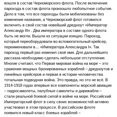
вошли в состав Черноморского флота. После включения
парохода в состав флота произошло любопытное событие.
Дело в том, что все пароходы были мобилизованы без
изменения названия, а Черноморский флот готовился
включить в свой состав новейший дредноут «Император
Александр III» . Два императора в составе одного флота
быть не могли. Вышли из ситуации изящно. Пароход,
который переоборудовали во вспомогательный крейсер,
переименовали в… «Императора Александра I». Так
пароход первый раз изменил своё имя. Для дальнейшего
рассказа необходимо сделать небольшое отступление.
Многие считают, что Первая мировая война на море – это
сражения мощных бронированных кораблей – дредноутов и
линейных крейсеров и первая в истории человечества
тотальная подводная война. Это правда, но это не всё. В
1914-1918 годах впервые все компоненты морской авиации
– гидросамолеты, палубные самолеты и дирижабли –
стали реальной боевой силой в войне на море. Российский
Императорский флот в силу своих возможностей активно
участвовал в этом процессе. В российском флоте
появился новый класс боевых кораблей –