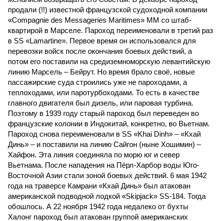
продали (!!) известной французской судоходной компании
«Compagnie des Messageries Maritimes» MM со штаб-
квартирой в Марселе. Пароход переименовали в третий раз
в SS «Lamartine». Первое время он использовался для
перевозки войск после окончания боевых действий, а
потом его поставили на средиземноморскую левантийскую
линию Марсель – Бейрут. Но время брало своё, новые
пассажирские суда строились уже не пароходами, а
теплоходами, или паротурбоходами. То есть в качестве
главного двигателя был дизель, или паровая турбина.
Поэтому в 1939 году старый пароход был переведен во
французские колонии в Индокитай, конкретно, во Вьетнам.
Пароход снова переименовали в SS «Khai Dinh» – «Кхай
Динь» – и поставили на линию Сайгон (ныне Хошимин) –
Хайфон. Эта линия соединяла по морю юг и север
Вьетнама. После нападения на Пёрл-Харбор воды Юго-
Восточной Азии стали зоной боевых действий. 6 мая 1942
года на траверсе Камрани «Кхай Динь» был атакован
американской подводной лодкой «Skipjack» SS-184. Тогда
обошлось. А 22 ноября 1942 года недалеко от бухты
Халонг пароход был атакован группой американских