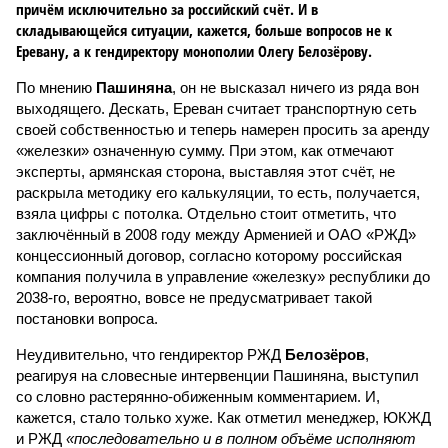
причём исключительно за российский счёт. И в
складывающейся ситуации, кажется, больше вопросов не к
Еревану, а к гендиректору монополии Олегу Белозёрову.
По мнению
Пашиняна
, он не высказал ничего из ряда вон
выходящего. Дескать, Ереван считает транспортную сеть
своей собственностью и теперь намерен просить за аренду
«железки» означенную сумму. При этом, как отмечают
эксперты, армянская сторона, выставляя этот счёт, не
раскрыла методику его калькуляции, то есть, получается,
взяла цифры с потолка. Отдельно стоит отметить, что
заключённый в 2008 году между Арменией и ОАО «РЖД»
концессионный договор, согласно которому российская
компания получила в управление «железку» республики до
2038-го, вероятно, вовсе не предусматривает такой
постановки вопроса.
Неудивительно, что гендиректор РЖД
Белозёров
,
реагируя на словесные интервенции Пашиняна, выступил
со словно растерянно-обиженным комментарием. И,
кажется, стало только хуже. Как отметил менеджер, ЮКЖД
и РЖД
«последовательно и в полном объёме исполняют