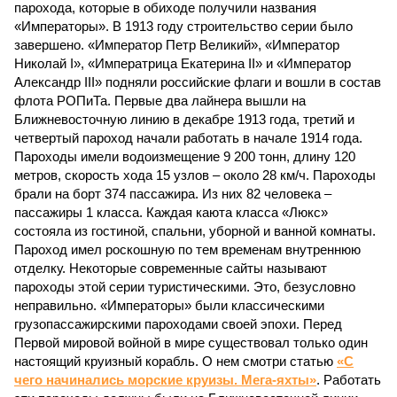
парохода, которые в обиходе получили названия
«Императоры». В 1913 году строительство серии было
завершено. «Император Петр Великий», «Император
Николай I», «Императрица Екатерина II» и «Император
Александр III» подняли российские флаги и вошли в состав
флота РОПиТа. Первые два лайнера вышли на
Ближневосточную линию в декабре 1913 года, третий и
четвертый пароход начали работать в начале 1914 года.
Пароходы имели водоизмещение 9 200 тонн, длину 120
метров, скорость хода 15 узлов – около 28 км/ч. Пароходы
брали на борт 374 пассажира. Из них 82 человека –
пассажиры 1 класса. Каждая каюта класса «Люкс»
состояла из гостиной, спальни, уборной и ванной комнаты.
Пароход имел роскошную по тем временам внутреннюю
отделку. Некоторые современные сайты называют
пароходы этой серии туристическими. Это, безусловно
неправильно. «Императоры» были классическими
грузопассажирскими пароходами своей эпохи. Перед
Первой мировой войной в мире существовал только один
настоящий круизный корабль. О нем смотри статью
«С
чего начинались морские круизы. Мега-яхты»
. Работать