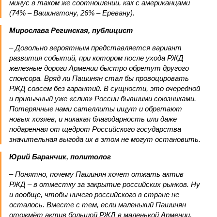
минус в таком же соотношении, как с американцами
(74% – Вашингтону, 26% – Еревану).
Мирослава Регинская, публицист
– Довольно вероятным представляется вариант
развития событий, при котором после ухода РЖД
железные дороги Армении быстро обретут другого
спонсора. Вряд ли Пашинян стал бы провоцировать
РЖД совсем без гарантий. В сущности, это очередной
и привычный уже «слив» России бывшими союзниками.
Потерянные нами сателлиты ищут и обретают
новых хозяев, и никакая благодарность или даже
подаренная от щедрот Российского государства
значительная выгода их в этом не могут остановить.
Юрий Баранчик, политолог
– Понятно, почему Пашинян хочет отжать актив
РЖД – в отместку за закрытие российских рынков. Ну
и вообще, чтобы ничего российского в стране не
осталось. Вместе с тем, если маленький Пашинян
отожмёт актив большой РЖД в маленькой Армении,