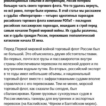
революционных событий и интервенции, Россия потеряла
большую часть своего торгового флота. Что-то удалось вернуть,
но всё равно, потери были огромны. В этой статье мы расскажем
о судьбах «Императоров» – четырех однотипных пароходов
российского торгового флота компании РОПиТ – последних
российских пассажирских пароходах, вошедших в строй перед
самым началом Первой мировой войны. Их судьбы различны,
как и судьбы граждан России, переживших геополитический
катаклизм начала ХХ века.
Перед Первой мировой войной торговый флот России был
не большой. Это объяснялось двумя обстоятельствами.
Во-первых, почти все грузы и пассажиропоток внутри
страны обеспечивали перевозки по железной дороге и по
внутренним водным путям. Во-вторых, российский экспорт
в те годы имел небольшие объемы, и национальный
торговый флот вместе с зафрахтованными судами вполне
справлялся с его перевозками. Тем не менее, морской
торговый флот, как сказали бы сегодня, был
сбалансирован. Кроме грузовых сухогрузных судов в
России имелись танкеры для внутренних и экспортных
перевозок (на Каспийском, Чёрном и Балтийском морях).