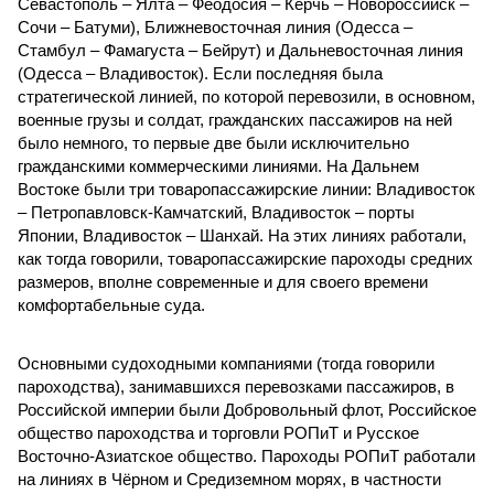
Севастополь – Ялта – Феодосия – Керчь – Новороссийск –
Сочи – Батуми), Ближневосточная линия (Одесса –
Стамбул – Фамагуста – Бейрут) и Дальневосточная линия
(Одесса – Владивосток). Если последняя была
стратегической линией, по которой перевозили, в основном,
военные грузы и солдат, гражданских пассажиров на ней
было немного, то первые две были исключительно
гражданскими коммерческими линиями. На Дальнем
Востоке были три товаропассажирские линии: Владивосток
– Петропавловск-Камчатский, Владивосток – порты
Японии, Владивосток – Шанхай. На этих линиях работали,
как тогда говорили, товаропассажирские пароходы средних
размеров, вполне современные и для своего времени
комфортабельные суда.
Основными судоходными компаниями (тогда говорили
пароходства), занимавшихся перевозками пассажиров, в
Российской империи были Добровольный флот, Российское
общество пароходства и торговли РОПиТ и Русское
Восточно-Азиатское общество. Пароходы РОПиТ работали
на линиях в Чёрном и Средиземном морях, в частности