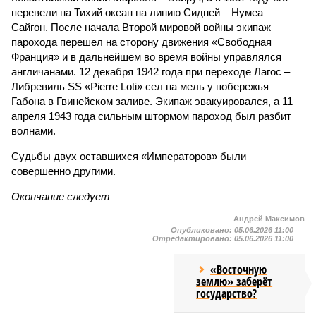
перевели на Тихий океан на линию Сидней – Нумеа –
Сайгон. После начала Второй мировой войны экипаж
парохода перешел на сторону движения «Свободная
Франция» и в дальнейшем во время войны управлялся
англичанами. 12 декабря 1942 года при переходе Лагос –
Либревиль SS «Pierre Loti» сел на мель у побережья
Габона в Гвинейском заливе. Экипаж эвакуировался, а 11
апреля 1943 года сильным штормом пароход был разбит
волнами.
Судьбы двух оставшихся «Императоров» были
совершенно другими.
Окончание следует
Андрей Максимов
Опубликовано:
05.06.2026 11:00
Отредактировано:
05.06.2026 11:00
«Восточную
землю» заберёт
государство?