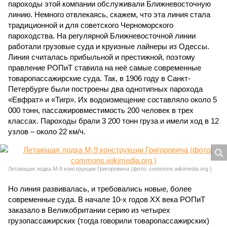
пароходы этой компании обслуживали Ближневосточную
линию. Немного отвлекаясь, скажем, что эта линия стала
традиционной и для советского Черноморского
пароходства. На регулярной Ближневосточной линии
работали грузовые суда и круизные лайнеры из Одессы.
Линия считалась прибыльной и престижной, поэтому
правление РОПиТ ставила на неё самые современные
товаропассажирские суда. Так, в 1906 году в Санкт-
Петербурге были построены два однотипных парохода
«Евфрат» и «Тигр». Их водоизмещение составляло около 5
000 тонн, пассажировместимость 200 человек в трех
классах. Пароходы брали 3 200 тонн груза и имели ход в 12
узлов – около 22 км/ч.
Летающая лодка М-9 конструкции Григоровича (фото: commons.wikimedia.org )
Но линия развивалась, и требовались новые, более
современные суда. В начале 10-х годов ХХ века РОПиТ
заказало в Великобритании серию из четырех
грузопассажирских (тогда говорили товаропассажирских)