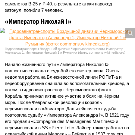
самолетов В-25 и Р-40. в результате атаки пароход
затонул, погибли 7 человек.
«Император Николай I»
Гидроавиатранспорты Воздушной дивизии Черноморского флота Император
Александр 1, Император Николай 1 и Румыния (фото: commons.wikimedia.org)
Начало жизненного пути «Императора Николая I»
полностью совпала с судьбой его систер-шипа. Очень
недолгая работа на Ближневосточной линии РОПиТ-а и
переоборудование сначала во вспомогательный крейсер, а
потом в гидроавиатранспорт Черноморского флота.
Корабль принимал активное участие в боях на Чёрном
море. После Февральской революции корабль
переименовали в «Авиатор». Дальнейшая его судьба
повторила судьбу «Императора Александра I». В 1921 году
его продали «Compagnie des Messageries Maritimes» и
переименовали в SS «Pierre Loti». Лайнер также работал на
левантийской линии Марсель – Бейрут, а в 1937 году его