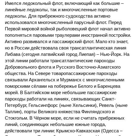
Имелся ледокольный флот, включающий как большие –
линейные ледоколы, так и многочисленные портовые
ледоколы. Для прибрежного судоходства активно
использовался многочисленный парусный флот. Перед
Первой мировой войной рыболовецкий флот начал активно
пополняться паровыми траулерами иностранной постройки.
Активно развивался и пассажирский флот. Мало кто знает,
но в России действовала своя трансатлантическая линия
Либава (сегодня латвийский город Лиепая) – Нью-Йорк. На
этой линии работали трансатлантические пароходы
Добровольного флота и Русского Восточно-Азиатского
общества. На Севере товаропассажирские пароходы
связывали Архангельск и Мурманск с многочисленными
поморскими сёлами на побережье Белого и Баренцева
морей. В Балтийском море небольшие пассажирские
пароходы работали на линиях, связывающих Санкт-
Петербург, Гельсингфорс (ныне Хельсинки), Ревель (ныне
Таллин), порты Великого княжества Финляндского и
Стокгольм. В Чёрном море, если не считать прибрежных
линий, соединяющих небольшие южные города,
действовали три линии: Крымско-Кавказская (Одесса –