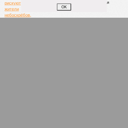
Чем рискуют жители небоскрёбов, выбирая
недвижимость под облаками
OK
Персоны недели: невозможного нет
Антигероями минувшей недели стали министр
экономического развития Максим Решетников,
депутат Госдумы Каплан Панеш, бывший замглавы
Минобороны Руслан Цаликов