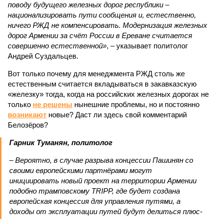
поводу будущего железных дорог рес­публики –
национализировать пути сообщения и, естественно,
ничего РЖД не компенсировать. Модернизация железных
дорог Армении за счёт России в Ереване считается
совершенно естественной»
, – указывает политолог
Андрей Суздальцев.
Вот только почему для менеджмента РЖД столь же
естественным считается вкладываться в закавказскую
«железку» тогда, когда на российских железных дорогах не
только
не решены
нынешние проблемы, но и постоянно
возникают
новые? Даст ли здесь свой комментарий
Белозёров?
Гарник Туманян, политолог
– Вероятно, в случае разрыва концессии Пашинян со
своими европейскими партнёрами могут
инициировать новый проект на территории Армении
подобно трамповскому TRIPP, где будет создана
европейская концессия для управления путями, а
доходы от эксплуатации путей будут делиться плюс-