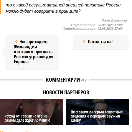
то о какой результативной внешней политике России
можно будет говорить в принципе?
Иван Дмитриев
Опубликовано:
08.08.2026 17:00
Отредактировано:
08.08.2026 17:00
Экс-президент
Посол ты на!
Финляндии
отказался признать
Россию угрозой для
Европы
КОММЕНТАРИИ
0
НОВОСТИ ПАРТНЕРОВ
Писториус раскрыл секретные
«Уход от России»: что на
сведения о передаче оружия
самом деле ждёт Армению
Киеву