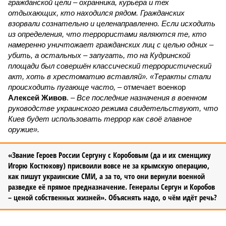
гражданской цели – охранника, курьера и тех
отдыхающих, кто находился рядом. Гражданских
взорвали сознательно и целенаправленно. Если исходить
из определения, что террористами являются те, кто
намеренно уничтожает гражданских лиц с целью одних –
убить, а остальных – запугать, то на Кудринской
площади был совершён классический террористический
акт, хоть в хрестоматию вставляй». «Теракты стали
происходить пугающе часто,
– отмечает военкор
Алексей Живов
. –
Все последние назначения в военном
руководстве украинского режима свидетельствуют, что
Киев будет использовать террор как своё главное
оружие».
«Звание Героев России Сергуну с Коробовым (да и их сменщику
Игорю Костюкову) присвоили вовсе не за крымскую операцию,
как пишут украинские СМИ, а за то, что они вернули военной
разведке её прямое предназначение. Генералы Сергун и Коробов
– ценой собственных жизней». Объяснять надо, о чём идёт речь?