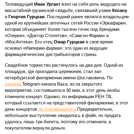
Телеведущий
Иван Ургант
взял на себя роль ведущего на
масштабной грузинской свадьбе, связавшей узами
Кесану
и
Георгия Гурцкая
. Последний ранее являлся владельцем
одной из крупнейших аптечных сетей России «Эркафарм»,
которая объединяет более тысячи точек под брендами
«Озерки», «Доктор Столетов», «Самсон-Фарма» и
«МосАптека». Его отец
Омар Гурцкая
в свое время
основал «Империю-фарма»: это один из ведущих
фармацевтических дистрибьюторов страны.
Свадебное торжество растянулось на два дня. Одной из
площадок, где проходила церемония, стал зал
петербургской филармонии имени Шостаковича. По
данным
Telegram-канала Baza, из-за закрытого
мероприятия, состоявшегося 30 мая, в этот день якобы
отменили концерт. Однако, по информации РЕН ТВ,
который ссылается на представителей филармонии, в этот
день концертов
не планировалось
.Предварительно,
небольшое выступление ожидалось в фойе, но продать
удалось лишь три билета, поэтому его отменили, а
покупателям вернули деньги.