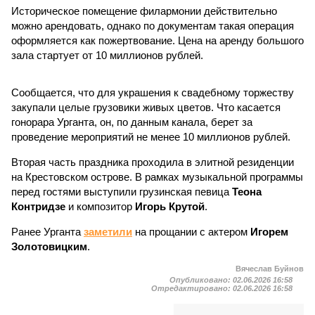
Историческое помещение филармонии действительно
можно арендовать, однако по документам такая операция
оформляется как пожертвование. Цена на аренду большого
зала стартует от 10 миллионов рублей.
Сообщается, что для украшения к свадебному торжеству
закупали целые грузовики живых цветов. Что касается
гонорара Урганта, он, по данным канала, берет за
проведение мероприятий не менее 10 миллионов рублей.
Вторая часть праздника проходила в элитной резиденции
на Крестовском острове. В рамках музыкальной программы
перед гостями выступили грузинская певица
Теона
Контридзе
и композитор
Игорь Крутой
.
Ранее Урганта
заметили
на прощании с актером
Игорем
Золотовицким
.
Вячеслав Буйнов
Опубликовано:
02.06.2026 16:58
Отредактировано:
02.06.2026 16:58