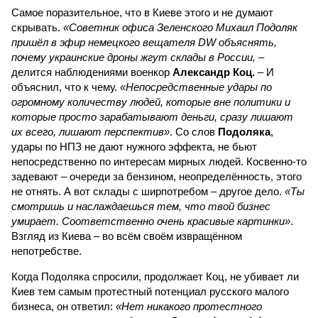
Самое поразительное, что в Киеве этого и не думают
скрывать.
«Советник офиса Зеленского Михаил Подоляк
пришёл в эфир немецкого вещателя DW объяснять,
почему украинские дроны жгут склады в России,
–
делится наблюдениями военкор
Александр Коц.
– И
объяснил, что к чему.
«Непосредственные удары по
огромному количеству людей, которые вне политики и
которые просто зарабатывают деньги, сразу лишают
их всего, лишают перспектив»
. Со слов
Подоляка
,
удары по НПЗ не дают нужного эффекта, не бьют
непосредственно по интересам мирных людей. Косвенно-то
задевают – очереди за бензином, неопределённость, этого
не отнять. А вот склады с ширпотребом – другое дело.
«Ты
смотришь и наслаждаешься тем, что твой бизнес
умирает. Соответственно очень красивые картинки»
.
Взгляд из Киева – во всём своём извращённом
непотребстве.
Когда Подоляка спросили, продолжает Коц, не убивает ли
Киев тем самым протестный потенциал русского малого
бизнеса, он ответил:
«Нет никакого протестного