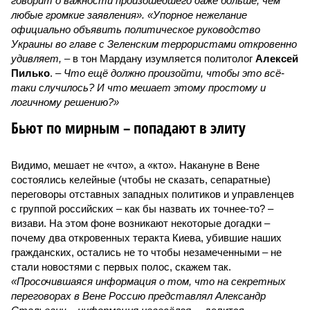
говорит о важности произошедшего даже больше, чем
любые громкие заявления». «Упорное нежелание
официально объявить политическое руководство
Украины во главе с Зеленским террористами откровенно
удивляет,
– в тон Мардану изумляется политолог
Алексей
Пилько
. –
Что ещё должно произойти, чтобы это всё-
таки случилось? И что мешает этому простому и
логичному решению?»
Бьют по мирным – попадают в элиту
Видимо, мешает не «что», а «кто». Накануне в Вене
состоялись келейные (чтобы не сказать, сепаратные)
переговоры отставных западных политиков и управленцев
с группой российских – как бы назвать их точнее-то? –
визави. На этом фоне возникают некоторые догадки –
почему два откровенных теракта Киева, убившие наших
гражданских, остались не то чтобы незамеченными – не
стали новостями с первых полос, скажем так.
«Просочившаяся информация о том, что на секретных
переговорах в Вене Россию представлял Александр