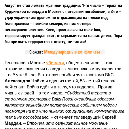
Август не стал ломать мрачной традиции: 1-го числа – теракт на
Кудринской площади в Москве с пятерыми погибшими, а 3-го –
удар украинским дроном по отдыхающим на пляже под
Геленджиком – погибли семеро, из них четверо –
несовершеннолетние. Киев, проигрывая на поле боя,
терроризирует гражданских, отыгрывается на наших детях. Пора
бы призвать террористов к ответу, не так ли?
Сюжет:
Международные конфликты
Генералов в Москве
убивали
, общественников – тоже,
готовили покушения на видных чиновников и журналистов
– всё уже было. В этот раз погибли зять главкома ВКС
Александра Чайко
и один из гостей, 53-летний генерал-
лейтенант. Война идёт и в тылу, что поделать. Против
мирных людей – в том числе.
«Субботний теракт в
столичном ресторане Balzi Rossi очевидным образом
является важнейшим политическим событием недели,
несмотря на то что никаких официальных комментариев
так и не последовало,
– отмечает телеведущий
Сергей
Мардан
. –
Впрочем, это оглушительное молчание