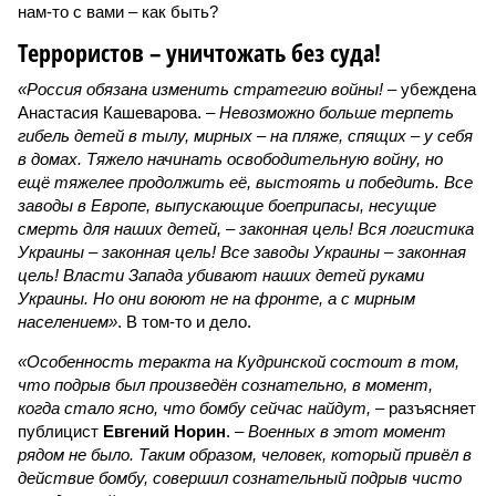
нам-то с вами – как быть?
Террористов – уничтожать без суда!
«Россия обязана изменить стратегию войны!
– убеждена
Анастасия Кашеварова. –
Невозможно больше терпеть
гибель детей в тылу, мирных – на пляже, спящих – у себя
в домах. Тяжело начинать освободительную войну, но
ещё тяжелее продолжить её, выстоять и победить. Все
заводы в Европе, выпускающие боеприпасы, несущие
смерть для наших детей, – законная цель! Вся логистика
Украины – законная цель! Все заводы Украины – законная
цель! Власти Запада убивают наших детей руками
Украины. Но они воюют не на фронте, а с мирным
населением»
. В том-то и дело.
«Особенность теракта на Кудринской состоит в том,
что подрыв был произведён сознательно, в момент,
когда стало ясно, что бомбу сейчас найдут,
– разъясняет
публицист
Евгений Норин
. –
Военных в этот момент
рядом не было. Таким образом, человек, который привёл в
действие бомбу, совершил сознательный подрыв чисто