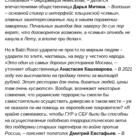
Стальевич – информация невесёлая,
– делится
впечатлениями общественница
Дарья Митина
. –
Волошин
– основной спикер и интерфейс ельцинской «семьи»,
главных заинтересованных лиц в нашем поражении-
замирении. Печальных выводов два: наверху до сих пор
верят, что договорнячок возможен, а «семья» отнюдь не
канула в Лету, а вполне при делах».
Но в Balzi Rossi ударили не просто по мирным людям –
ударили по элите, наотмашь, на виду у честного народа.
«Это один из самых дорогих ресторанов Москвы,
–
уточняет общественница
Анастасия Кашеварова
. –
В 2021
году его выставляли на продажу почти за миллиард
рублей. Этот ресторан для очень богатых людей, цены
там очень кусаются»
. Вообще, возникают некоторые
сомнения, что украинские террористы смогли бы
самостоятельно осуществить диверсию в таком месте – уж
не оказали ли им помощь их европейские покровители?
«Я
крайне сомневаюсь, чтобы ГУР и СБУ были бы способны
на осуществление подобного террористического акта
без поддержки старших партнёров по войне против
России,
– поясняет политолог
Дмитрий Евстафьев.
–
В