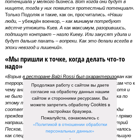
потенциала у мелкого бизнеса. Вот когда они будут в
нищете, тогда у них появится протестный потенциал».
Только Подоляк и такие, как он, просчитались.
«Наши
люди,
– убеждён военкор, –
как минимум потребуют
жёстче утюжить Киев. А как максимум, разорившись,
подпишут контракт – назло Киеву. Или закусят удила и
будут дальше пахать – вопреки. Как это делали всегда в
эпохи невзгод и лишений».
«Мы пришли к точке, когда делать что-то
надо»
«Взрыв в ресторане Balzi Rossi был охарактеризован как
террористический акт, –
раскладывает по полочкам что к
Продолжая работу с сайтом вы даете
чему аналитик и телеведущий
Дмитрий Саймс
, –
хотя и
согласие на обработку данных нашим
не было указано, кто за него ответственен. И пока по
сайтом и сторонними ресурсами. Вы
этому поводу нет официальных заявлений
можете запретить обработку Cookies в
соответствующих органов, окончательные выводы
настройках браузера.
преждевременны. А вот предварительные выводы прямо
Пожалуйста, ознакомьтесь с
напрашиваются. Россия, как недавно говорил Дмитрий
«Политикой в отношении обработки
Песков, находится в состоянии войны. То, что началось
персональных данных»
как специальная военная операция, переросло в большую
.