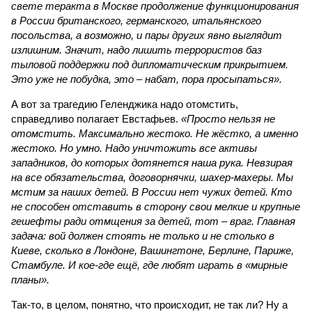
свете теракта в Москве продолжение функционирования
в России британского, германского, итальянского
посольства, а возможно, и пары других явно выглядит
излишним. Значит, надо лишить террористов баз
тыловой поддержки под дипломатическим прикрытием.
Это уже не побудка, это – набат, пора просыпаться».
А вот за трагедию Геленджика надо отомстить,
справедливо полагает Евстафьев.
«Просто нельзя не
отомстить. Максимально жестоко. Не жёстко, а именно
жестоко. Но умно. Надо уничтожить все активы
западников, до которых дотянется наша рука. Невзирая
на все обязательства, договорнячки, шахер-махеры. Мы
мстим за наших детей. В России нет чужих детей. Кто
не способен отставить в сторону свои мелкие и крупные
гешефты ради отмщения за детей, тот – враг. Главная
задача: вой должен стоять не только и не столько в
Киеве, сколько в Лондоне, Вашингтоне, Берлине, Париже,
Стамбуле. И кое-где ещё, где любят играть в «мирные
планы».
Так-то, в целом, понятно, что происходит, не так ли? Ну а