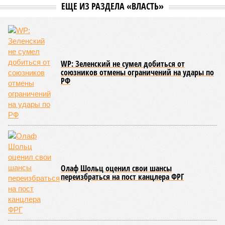
Земля уже не раз показывала человечеству свой крутой нрав – когда
покажет снова? (фото: АР-ТАСС)
Природа постоянно вступает в противоречие с нами. Ведь пока
она стремится всё на планете держать в балансе, человечество
не особенно церемонится с окружающей средой. Самые
массовые катастрофы в прошлом – какими они были? Какие
ждут нас со дня на день и чем грозят?
Рассказ
Стивена Кинга
, в котором описывались
последствия очередного апокалипсиса, искусственно
вызванного группой биологов, называется «Конец всей
этой мерзости». В реальной жизни участия пытливых
исследователей в организации конца света может не
понадобиться: природа сама разберётся, как и где
уменьшить масштабы человеческой популяции.