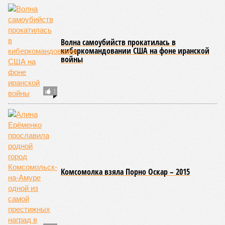
Турция, Иран, Индия и Непал также расположены на очень
активных линиях разломов тектонических плит. Не
исключение и центральная часть США – причина в Нью-
Мадридском разломе в штате Миссури. Землетрясения
средней силы – явление, в общем-то, обычное и вполне
сносное, но периодически, раз в несколько столетий,
трясёт так, что мало не покажется никому. К примеру, в
самом конце 2004 года бахнуло близ побережья
индонезийского острова Суматра, а следом пошли
огромные, превышающие высоту 15 метров, волны. Итог –
250 тыс. погибших.
На втором месте в рейтинге A-Z Animals как раз цунами. В
этом плане к уязвимым регионам относятся: побережье
Индийского океана, тихо­океанские побережья Японии и
США, а также некоторые районы Карибского бассейна и
Средиземноморья. То есть в зоне риска уже не только
Поднебесная с Индией – не так ли?
«Бронзу» получают извержения супервулканов – «Наша
Версия» уже
писала
о том, что может случиться, если
окончательно проснётся знаменитый Йеллоустоун. Это