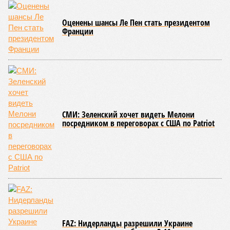
(фото: en.wikipedia.org)
Да, наша любимая маленькая планета может быть
единственной, где в пределах Солнечной системы есть
полноценная жизнь, но Земля также регулярно пытается
эту жизнь уничтожить. Так уж вышло, что внутренние
процессы на планете включают в себя всевозможные
геологические, метеорологические и физические явления,
которые для человека довольно опасны. Или попросту
смертельны. И вот несколько тому примеров.
Все стихии сразу
Около 100 лет назад в Поднебесной приключилось то, что
у нас назвали бы тридцатью тремя несчастьями. Страну
последовательно поразили: многолетняя засуха, страшный
паводок, невероятные ливни. Несколько миллионов
человек не пережили этот разгул стихий. Вот что тогда
приключилось.