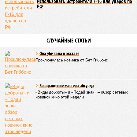
Зима 1931 года выдалась в Китае чрезвычайно
продолжительной и суровой. Снега образовалось огромное
количество – казалось бы, хороший знак после периода
великой суши, продолжавшегося с 1928-го. Но всё
обратилось катастрофой. Снег растаял, устремился в реки,
начался небывалый паводок, быстро обернувшийся
страшным наводнением, которое обильные весенние ливни
только усугубили. К июню всё это преобразовалось в
массовый потоп, в июле же Китай в дополнение накрыло
сразу девятью циклонами. Последствия оказались
невообразимыми: наводнение погребло под собой
территорию в 180 тыс. квадратных километров, что равно
по площади Карелии, шести Курским или Калужским
областям, десятку Чуваший.
В общем, недаром события 1931-го находятся на первом
месте в списке самых смертоносных стихийных бедствий,
когда-либо происходивших на планете. Число
пострадавших в тот год достигло 53 млн человек, число
погибших, по некоторым оценкам, составило 4 миллиона.
Впрочем, для Китая подобное не в новинку. Так, в сентябре
1887 года вода прорвала многочисленные дамбы на реке