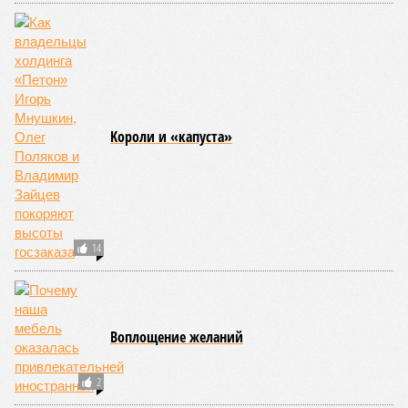
места занимают бедствия, разразившиеся в Индии,
Пакистане, Бангладеш и Турции? Что характерно, Россию и
Европу подобные катастрофы никогда не затрагивали,
здесь беды были другими, включая массовый голод и
масштабные эпидемии вроде бубонной чумы (200 млн
погибших) или «испанки» (по разным оценкам, от 17,4 до
100 млн погибших во всём мире).
Когда земля – дыбом
Но это дела давно минувших дней. А что нам ждать в
дальнейшем? Авторы энциклопедии A-Z Animals,
основываясь на современных научных исследованиях и
глобальных тенденциях, составили свой список
потенциально самых смертоносных стихийных бедствий,
угрожающих человечеству непосредственно сейчас, в XXI
веке.
«Золото» получили землетрясения. К наиболее
сейсмоопасным регионам относится Тихоокеанское
вулканическое огненное кольцо, включающее Индонезию,
Японию и западное побережье Северной и Южной Америки.