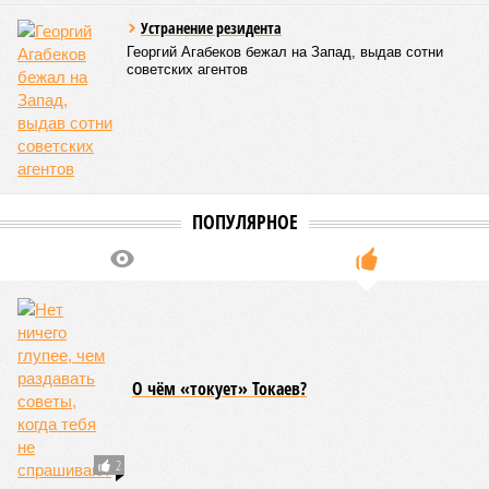
Хуанхэ и быстро залила почти весь Северный Китай, так
как местность там довольно низменная, и потоп просто не
встречал препятствий на своём пути, уничтожая деревни и
целые города. Водой залило 130 тыс. квадратных
километров (а это больше территорий Оренбургской или
Кировской областей), 2 млн человек остались без крова,
ещё столько же погибли в результате спровоцированной
катастрофой пандемии.
Третье место по кровожадности в рейтинге стихийных
бедствий занимает смертоносный циклон Бхола 1970 года,
ставший самым мощным среди себе подобных за всю
историю наблюдений. Он поразил территории современной
Бангладеш, тогда называвшейся Восточным Пакистаном, и
индийского штата Западная Бенгалия. Шторма унесли
жизни полумиллиона человек.
Кажется, стремящаяся сохранить свою чистоту природа
что-то знала о том, какие именно страны станут со
временем самыми «грязными» в плане производств, и
планомерно подтачивала их демографию. А как ещё
объяснить то, что в топ-10 природных катастроф почти все