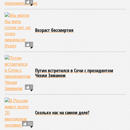
грозит не только уничтожением части Соединённых
Штатов, но и общепланетарной катастрофой вплоть до
возникновения «вулканической зимы». Флегрейские поля в
Италии, кстати, тоже не стоит сбрасывать со счетов. Равно
как и многие другие до поры спящие вулканические
районы.
Невидимый убийца
Упоминают эксперты и жару вкупе с засухой и
следующими отсюда лесными пожарами. Тут в группе
риска запад США, юг Европы, Австралия, Ближний Восток,
а также некоторые районы Бразилии и Африки к югу от
Сахары. Леса начинают гореть всё чаще и чаще,
достаточно посмотреть общемировую статистику; сотни
тысяч людей остаются без крова, десятки тысяч – гибнут.
Но проблема не только в этом. Проблема ещё и в том, что
огонь уничтожает лесную экосистему, сельское хозяйство
и кропотливо созданную человеком инфраструктуру.
Учитывая то, что пожары начинают становиться чуть ли не
ежегодной реальностью на фоне глобального потепления,
год за годом их будет всё больше, и здесь уже среди