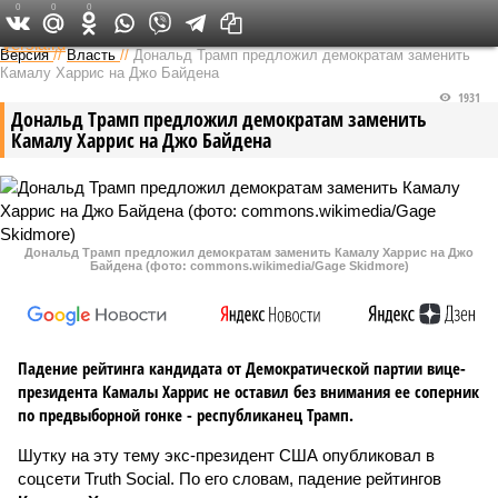
0
0
0
Федеральный выпуск
Версия
//
Власть
//
Дональд Трамп предложил демократам заменить
Камалу Харрис на Джо Байдена
1931
Дональд Трамп предложил демократам заменить
Камалу Харрис на Джо Байдена
Дональд Трамп предложил демократам заменить Камалу Харрис на Джо
Байдена (фото: commons.wikimedia/Gage Skidmore)
Падение рейтинга кандидата от Демократической партии вице-
президента Камалы Харрис не оставил без внимания ее соперник
по предвыборной гонке - республиканец Трамп.
Шутку на эту тему экс-президент США опубликовал в
соцсети Truth Social. По его словам, падение рейтингов