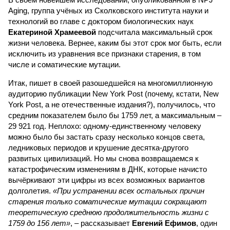
Aging, группа учёных из Сколковского института науки и
технологий во главе с доктором биологических наук
Екатериной Храмеевой
подсчитала максимальный срок
жизни человека. Вернее, каким бы этот срок мог быть, если
исключить из уравнения все признаки старения, в том
числе и соматические мутации.
Итак, пишет в своей разошедшейся на многомиллионную
аудиторию публикации New York Post (почему, кстати, New
York Post, а не отечественные издания?), получилось, что
средним показателем было бы 1759 лет, а максимальным –
29 921 год. Неплохо: одному-единственному человеку
можно было бы застать сразу несколько концов света,
ледниковых периодов и крушение десятка-другого
развитых цивилизаций. Но мы снова возвращаемся к
катастрофическим изменениям в ДНК, которые начисто
вычёркивают эти цифры из всех возможных вариантов
долголетия.
«При устранении всех остальных причин
старения только соматические мутации сокращают
теоретическую среднюю продолжительность жизни с
1759 до 156 лет»
, – рассказывает
Евгений Ефимов
, один