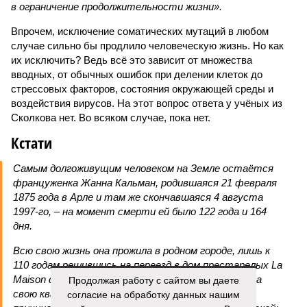
в ограничение продолжительности жизни».
Впрочем, исключение соматических мутаций в любом
случае сильно бы продлило человеческую жизнь. Но как
их исключить? Ведь всё это зависит от множества
вводных, от обычных ошибок при делении клеток до
стрессовых факторов, состояния окружающей среды и
воздействия вирусов. На этот вопрос ответа у учёных из
Сколкова нет. Во всяком случае, пока нет.
Кстати
Самым долгоживущим человеком на Земле остаётся
француженка Жанна Кальман, родившаяся 21 февраля
1875 года в Арле и там же скончавшаяся 4 августа
1997-го, – на момент смерти ей было 122 года и 164
дня.
Всю свою жизнь она прожила в родном городе, лишь к
110 годам решившись на переезд в дом престарелых La
Продолжая работу с сайтом вы даете
Maison du Lac, где через 12 лет и умерла. Покидала
согласие на обработку данных нашим
свою квартиру она без особого удовольствия, но