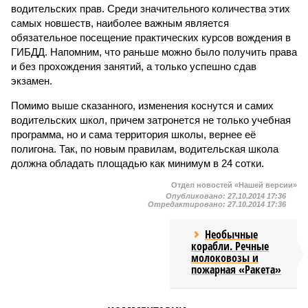
водительских прав. Среди значительного количества этих
самых новшеств, наиболее важным является
обязательное посещение практических курсов вождения в
ГИБДД. Напомним, что раньше можно было получить права
и без прохождения занятий, а только успешно сдав
экзамен.
Помимо выше сказанного, изменения коснутся и самих
водительских школ, причем затронется не только учебная
программа, но и сама территория школы, вернее её
полигона. Так, по новым правилам, водительская школа
должна обладать площадью как минимум в 24 сотки.
Отдел новостей «Нашей версии»
Опубликовано:
27.10.2014 17:36
Отредактировано:
27.10.2014 17:36
Необычные
корабли. Речные
молоковозы и
пожарная «Ракета»