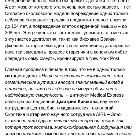
ежедневной основе, могла бы прожить десятки тысяч лет!
А вот мозг, от которого эта печень полностью зависит, – нет.
Согласно сколковской модели повреждение одних только
нейронов сокращает среднюю продолжительность жизни
до 194 лет, а повреждение клеток сердечной мышцы – до
208 лет. Эти результаты заставляют усомниться в мечтах
энтузиастов долголетия, таких как биохакер Брайан
Джонсон, который ежегодно тратит миллионы долларов на
попытки замедлить процесс старения и в конечном счёте
опередить саму смерть, иронизируют в New York Post.
Главная проблема и печаль в том, что не в одних только
мутациях дело.
«Наше исследование показывает, что
соматические мутации вносят значительный вклад в
старение, но сами по себе они не могут объяснить
наблюдаемую смертность, –
цитирует Medical Express
соавтора исследования
Дмитрия Крюкова
, научного
сотрудника Центра био- и медицинских технологий
Сколтеха и старшего научного сотрудника AIRI. –
Это
означает, что другие механизмы старения, такие как
потеря протеостаза, митохондриальная дисфункция или
эпигенетические изменения, вносят сопоставимый вклад