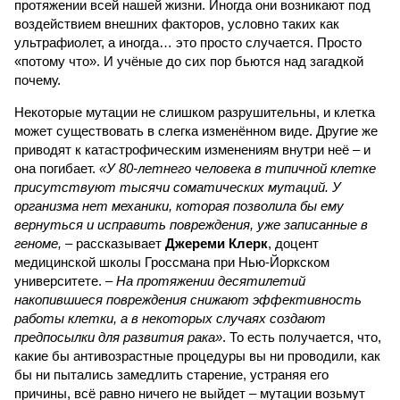
протяжении всей нашей жизни. Иногда они возникают под
воздействием внешних факторов, условно таких как
ультрафиолет, а иногда… это просто случается. Просто
«потому что». И учёные до сих пор бьются над загадкой
почему.
Некоторые мутации не слишком разрушительны, и клетка
может существовать в слегка изменённом виде. Другие же
приводят к катастрофическим изменениям внутри неё – и
она погибает.
«У 80-летнего человека в типичной клетке
присутствуют тысячи соматических мутаций. У
организма нет механики, которая позволила бы ему
вернуться и исправить повреждения, уже записанные в
геноме,
– рассказывает
Джереми Клерк
, доцент
медицинской школы Гроссмана при Нью-Йоркском
университете.
– На протяжении десятилетий
накопившиеся повреждения снижают эффективность
работы клетки, а в некоторых случаях создают
предпосылки для развития рака»
. То есть получается, что,
какие бы антивозрастные процедуры вы ни проводили, как
бы ни пытались замедлить старение, устраняя его
причины, всё равно ничего не выйдет – мутации возьмут