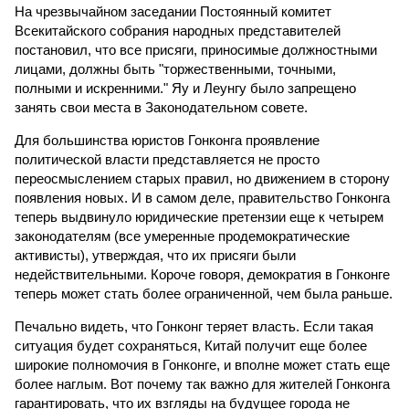
На чрезвычайном заседании Постоянный комитет
Всекитайского собрания народных представителей
постановил, что все присяги, приносимые должностными
лицами, должны быть "торжественными, точными,
полными и искренними." Яу и Леунгу было запрещено
занять свои места в Законодательном совете.
Для большинства юристов Гонконга проявление
политической власти представляется не просто
переосмыслением старых правил, но движением в сторону
появления новых. И в самом деле, правительство Гонконга
теперь выдвинуло юридические претензии еще к четырем
законодателям (все умеренные продемократические
активисты), утверждая, что их присяги были
недействительными. Короче говоря, демократия в Гонконге
теперь может стать более ограниченной, чем была раньше.
Печально видеть, что Гонконг теряет власть. Если такая
ситуация будет сохраняться, Китай получит еще более
широкие полномочия в Гонконге, и вполне может стать еще
более наглым. Вот почему так важно для жителей Гонконга
гарантировать, что их взгляды на будущее города не