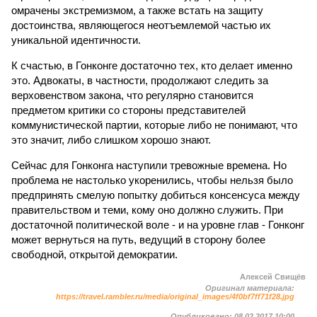
омрачены экстремизмом, а также встать на защиту
достоинства, являющегося неотъемлемой частью их
уникальной идентичности.
К счастью, в Гонконге достаточно тех, кто делает именно
это. Адвокаты, в частности, продолжают следить за
верховенством закона, что регулярно становится
предметом критики со стороны представителей
коммунистической партии, которые либо не понимают, что
это значит, либо слишком хорошо знают.
Сейчас для Гонконга наступили тревожные времена. Но
проблема не настолько укоренились, чтобы нельзя было
предпринять смелую попытку добиться консенсуса между
правительством и теми, кому оно должно служить. При
достаточной политической воле - и на уровне глав - Гонконг
может вернуться на путь, ведущий в сторону более
свободной, открытой демократии.
Алексей Свищёв
Оригинал материала:
https://travel.rambler.ru/media/original_images/4f0bf7ff71f28.jpg
Опубликовано:
08.02.2017 10:00