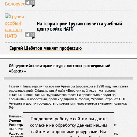
19
На территории Грузии появится учебный
центр войск НАТО
19
Сергей Щебетов меняет профессию
Общероссийское издание журналистских расследований
«Версия»
Газета «Наша версия» основана Артёмом Боровиком в 1998 году как газета
расследований. Официальный сайт «Версия» публикует материалы
штатных и внештатных журналистов газеты и пристально следит за
событиями и новостями, происходящими в России, Украине, странах СНГ,
Америке и других государств, с которыми пересекается внешняя политика
РФ.
Наименование:
Cетевое издание «Версия»
Продолжая работу с сайтом вы даете
Учредитель:
ООО «Версия»,
Главный редактор:
Горевой Р. Г.
согласие на обработку данных нашим
Регистрационный номер Роскомнадзора:
ЭЛ № ФС 77 - 72681 от
04.05.2018 г.
сайтом и сторонними ресурсами. Вы
Адрес электронной почты и телефон редакции:
versia@versia.ru,