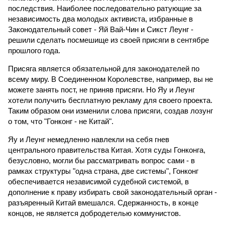
последствия. Наиболее последовательно ратующие за
независимость два молодых активиста, избранные в
Законодательный совет - Яй Вай-Чин и Сикст Леунг -
решили сделать посмешище из своей присяги в сентябре
прошлого года.
Присяга является обязательной для законодателей по
всему миру. В Соединенном Королевстве, например, вы не
можете занять пост, не приняв присяги. Но Яу и Леунг
хотели получить бесплатную рекламу для своего проекта.
Таким образом они изменили слова присяги, создав лозунг
о том, что "Гонконг - не Китай".
Яу и Леунг немедленно навлекли на себя гнев
центрального правительства Китая. Хотя суды Гонконга,
безусловно, могли бы рассматривать вопрос сами - в
рамках структуры "одна страна, две системы", Гонконг
обеспечивается независимой судебной системой, в
дополнение к праву избирать свой законодательный орган -
разъяренный Китай вмешался. Сдержанность, в конце
концов, не является добродетелью коммунистов.