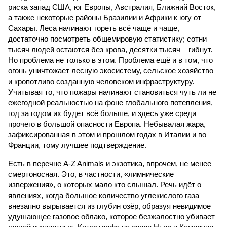
риска запад США, юг Европы, Австралия, Ближний Восток,
а также некоторые районы Бразилии и Африки к югу от
Сахары. Леса начинают гореть всё чаще и чаще,
достаточно посмотреть общемировую статистику; сотни
тысяч людей остаются без крова, десятки тысяч – гибнут.
Но проблема не только в этом. Проблема ещё и в том, что
огонь уничтожает лесную экосистему, сельское хозяйство
и кропотливо созданную человеком инфраструктуру.
Учитывая то, что пожары начинают становиться чуть ли не
ежегодной реальностью на фоне глобального потепления,
год за годом их будет всё больше, и здесь уже среди
прочего в большой опасности Европа. Небывалая жара,
зафиксированная в этом и прошлом годах в Италии и во
Франции, тому лучшее подтверждение.
Есть в перечне A-Z Animals и экзотика, впрочем, не менее
смертоносная. Это, в частности, «лимнические
извержения», о которых мало кто слышал. Речь идёт о
явлениях, когда большое количество углекислого газа
внезапно вырывается из глубин озёр, образуя невидимое
удушающее газовое облако, которое безжалостно убивает