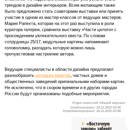
трендом в дизайне интерьеров. Всем желающим также
было предложено стать соавторами выставки или принять
участие в одном из мастер-классов от ведущих мастеров.
Мария Рапехта, которая на этот раз выступила в роли
куратора галереи, сравнила выставку «Части целого» с
прохождением увлекательного квеста. По словам
сотрудницы 25/17, модульные картины напоминают
головоломку, разгадать которую можно лишь
прочувствовав настроение автора.
Ведущие специалисты в области дизайна предлагают
разнообразить
интерьер квартир
, частных домов и
общественных заведений оригинальными наборами картин.
Не исключено, что в скором времени и в других городах
России будут организованы подобные мероприятия.
Отдел новостей «Нашей версии»
Опубликовано:
24.11.2015 03:45
Отредактировано:
24.11.2015 03:46
«Восточную
землю» заберёт