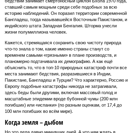
бедствий занимает смертоносный циклон Бхола 1970 года,
ставший самым мощным среди себе подобных за всю
историю наблюдений. Он поразил территории современной
Бангладеш, тогда называвшейся Восточным Пакистаном, и
индийского штата Западная Бенгалия. Шторма унесли
жизни полумиллиона человек.
Кажется, стремящаяся сохранить свою чистоту природа
что-то знала о том, какие именно страны станут со
временем самыми «грязными» в плане производств, и
планомерно подтачивала их демографию. А как ещё
объяснить то, что в топ-10 природных катастроф почти все
места занимают бедствия, разразившиеся в Индии,
Пакистане, Бангладеш и Турции? Что характерно, Россию и
Европу подобные катастрофы никогда не затрагивали,
здесь беды были другими, включая массовый голод и
масштабные эпидемии вроде бубонной чумы (200 млн
погибших) или «испанки» (по разным оценкам, от 17,4 до
100 млн погибших во всём мире).
Когда земля – дыбом
Но это дела давно минувших дней. А что нам ждать в