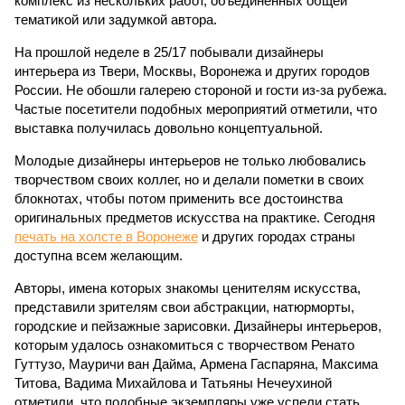
комплекс из нескольких работ, объединенных общей
тематикой или задумкой автора.
На прошлой неделе в 25/17 побывали дизайнеры
интерьера из Твери, Москвы, Воронежа и других городов
России. Не обошли галерею стороной и гости из-за рубежа.
Частые посетители подобных мероприятий отметили, что
выставка получилась довольно концептуальной.
Молодые дизайнеры интерьеров не только любовались
творчеством своих коллег, но и делали пометки в своих
блокнотах, чтобы потом применить все достоинства
оригинальных предметов искусства на практике. Сегодня
печать на холсте в Воронеже
и других городах страны
доступна всем желающим.
Авторы, имена которых знакомы ценителям искусства,
представили зрителям свои абстракции, натюрморты,
городские и пейзажные зарисовки. Дизайнеры интерьеров,
которым удалось ознакомиться с творчеством Ренато
Гуттузо, Мауричи ван Дайма, Армена Гаспаряна, Максима
Титова, Вадима Михайлова и Татьяны Нечеухиной
отметили, что подобные экземпляры уже успели стать