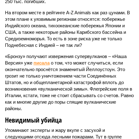
250 тыс. погибших.
На втором месте в рейтинге A-Z Animals как раз цунами. В
этом плане к уязвимым регионам относятся: побережье
Индийского океана, тихо­океанские побережья Японии и
США, а также некоторые районы Карибского бассейна и
Средиземноморья. То есть в зоне риска уже не только
Поднебесная с Индией – не так ли?
«Бронзу» получают извержения супервулканов – «Наша
Версия» уже
писала
о том, что может случиться, если
окончательно проснётся знаменитый Йеллоустоун. Это
грозит не только уничтожением части Соединённых
Штатов, но и общепланетарной катастрофой вплоть до
возникновения «вулканической зимы». Флегрейские поля в
Италии, кстати, тоже не стоит сбрасывать со счетов. Равно
как и многие другие до поры спящие вулканические
районы.
Невидимый убийца
Упоминают эксперты и жару вкупе с засухой и
следующими отсюда лесными пожарами. Тут в группе