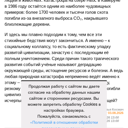
людей и животных. Катастрофа на озере Ньос в Камеруне
в 1986 году остаётся одним из наиболее чудовищных
примеров: более 1700 человек и тысячи голов скота
погибли из-за внезапного выброса CO₂, накрывшего
близлежащие деревни.
И здесь мы плавно подходим к тому, чем все эти
стихийные бедствия могут закончиться. А именно – к
социальному коллапсу, то есть фактическому упадку
развитой цивилизации, зачастую с последующим её
полным уничтожением. Среди причин такого трагического
развития событий учёные называют деградацию
окружающей среды, истощение ресурсов и болезни. А ведь
любая природная катастрофа непременно ведёт именно к
этому – экономическому кризису, эпидемиям, голоду,
Продолжая работу с сайтом вы даете
резкому сокращению численности населения. Так погибли
согласие на обработку данных нашим
цивилизации шумеров, майя, кхмеров – список не
сайтом и сторонними ресурсами. Вы
исчерпывающий. Какая цивилизация будет следующей?
можете запретить обработку Cookies в
настройках браузера.
Илья Космач
Газета
«Наша версия» №29 от 03.08.2026
Пожалуйста, ознакомьтесь с
Опубликовано:
05.08.2026 13:00
«Политикой в отношении обработки
Отредактировано:
05.08.2026 13:00