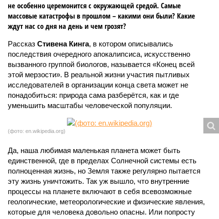
не особенно церемонится с окружающей средой. Самые
массовые катастрофы в прошлом – какими они были? Какие
ждут нас со дня на день и чем грозят?
Рассказ
Стивена Кинга
, в котором описывались
последствия очередного апокалипсиса, искусственно
вызванного группой биологов, называется «Конец всей
этой мерзости». В реальной жизни участия пытливых
исследователей в организации конца света может не
понадобиться: природа сама разберётся, как и где
уменьшить масштабы человеческой популяции.
(фото: en.wikipedia.org)
Да, наша любимая маленькая планета может быть
единственной, где в пределах Солнечной системы есть
полноценная жизнь, но Земля также регулярно пытается
эту жизнь уничтожить. Так уж вышло, что внутренние
процессы на планете включают в себя всевозможные
геологические, метеорологические и физические явления,
которые для человека довольно опасны. Или попросту