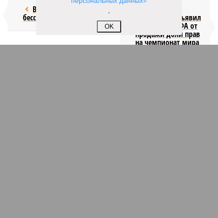
персональных данных»
Возраст
Инфантино
.
бессмертия
отступил и объявил
об отказе ФИФА от
OK
продажи доли прав
на чемпионат мира
КОММЕНТАРИИ
1
ПОСЛЕДНИЕ НОВОСТИ
09:49
Пентагон до конца года испытает космические
перехватчики для «Золотого купола» Трампа
09:44
OpenAI заморозила разработку Astra после
кибератаки на Hugging Face
09:44
ВС РФ используют в бою восстановленные
трофейные дроны Vampire
09:20
В США пенсионерка въехала на автомобиле в
здание детского сада
09:09
Российские школьники осенью будут отдыхать
больше, чем зимой