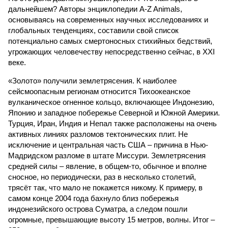
дальнейшем? Авторы энциклопедии A-Z Animals,
основываясь на современных научных исследованиях и
глобальных тенденциях, составили свой список
потенциально самых смертоносных стихийных бедствий,
угрожающих человечеству непосредственно сейчас, в XXI
веке.
«Золото» получили землетрясения. К наиболее
сейсмоопасным регионам относится Тихоокеанское
вулканическое огненное кольцо, включающее Индонезию,
Японию и западное побережье Северной и Южной Америки.
Турция, Иран, Индия и Непал также расположены на очень
активных линиях разломов тектонических плит. Не
исключение и центральная часть США – причина в Нью-
Мадридском разломе в штате Миссури. Землетрясения
средней силы – явление, в общем-то, обычное и вполне
сносное, но периодически, раз в несколько столетий,
трясёт так, что мало не покажется никому. К примеру, в
самом конце 2004 года бахнуло близ побережья
индонезийского острова Суматра, а следом пошли
огромные, превышающие высоту 15 метров, волны. Итог –