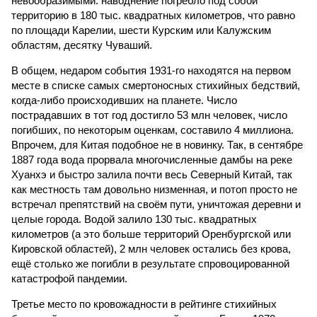
невообразимыми: наводнение погребло под собой
территорию в 180 тыс. квадратных километров, что равно
по площади Карелии, шести Курским или Калужским
областям, десятку Чуваший.
В общем, недаром события 1931-го находятся на первом
месте в списке самых смертоносных стихийных бедствий,
когда-либо происходивших на планете. Число
пострадавших в тот год достигло 53 млн человек, число
погибших, по некоторым оценкам, составило 4 миллиона.
Впрочем, для Китая подобное не в новинку. Так, в сентябре
1887 года вода прорвала многочисленные дамбы на реке
Хуанхэ и быстро залила почти весь Северный Китай, так
как местность там довольно низменная, и потоп просто не
встречал препятствий на своём пути, уничтожая деревни и
целые города. Водой залило 130 тыс. квадратных
километров (а это больше территорий Оренбургской или
Кировской областей), 2 млн человек остались без крова,
ещё столько же погибли в результате спровоцированной
катастрофой пандемии.
Третье место по кровожадности в рейтинге стихийных