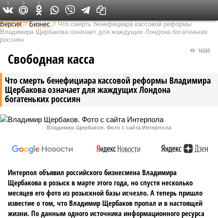
0
0
1
Федеральный выпуск
Версия
//
Бизнес
//
Что смерть бенефициара кассовой реформы
Владимира Щербакова означает для жаждущих Лондона богатеньких
россиян
16265
Свободная касса
Что смерть бенефициара кассовой реформы Владимира
Щербакова означает для жаждущих Лондона
богатеньких россиян
Владимир Щербаков. Фото с сайта Интерпола
Интерпол объявил российского бизнесмена Владимира
Щербакова в розыск в марте этого года, но спустя несколько
месяцев его фото из розыскной базы исчезло. А теперь пришло
известие о том, что Владимир Щербаков пропал и в настоящей
жизни. По данным одного источника информационного ресурса