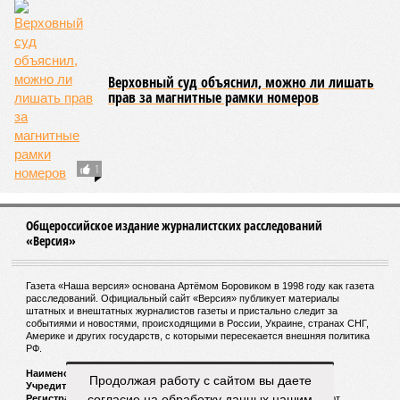
Верховный суд объяснил, можно ли лишать
прав за магнитные рамки номеров
1
Общероссийское издание журналистских расследований
«Версия»
Газета «Наша версия» основана Артёмом Боровиком в 1998 году как газета
расследований. Официальный сайт «Версия» публикует материалы
штатных и внештатных журналистов газеты и пристально следит за
событиями и новостями, происходящими в России, Украине, странах СНГ,
Америке и других государств, с которыми пересекается внешняя политика
РФ.
Наименование:
Cетевое издание «Версия»
Продолжая работу с сайтом вы даете
Учредитель:
ООО «Версия»,
Главный редактор:
Горевой Р. Г.
согласие на обработку данных нашим
Регистрационный номер Роскомнадзора:
ЭЛ № ФС 77 - 72681 от