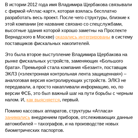
В истории 2012 года имя Владимира Щербакова связывали
с фирмой «Атлас-карт», которая взялась бесплатно
разработать весь проект. После чего структуры, близкие к
этой компании (ее название связано со спецслужбами,
высотные здания которой хорошо заметны на Проспекте
Вернадского в Москве)
оказались интегрированы
в систему
поставщиков фискальных накопителей.
Это была второе выступление Владимира Щербакова на
рынке фискальных устройств, заменяющих «Большого
брата». Премьерой стала компания «Безант», поставщик
ЭКЛЗ («электронная контрольная лента защищенная») –
аналоговая версия контролирующих устройств. ЭЛКЗ не
передавали, а просто накапливали информацию, но, по
версии ФСБ, это был важный шаг на пути борьбы с черным
налом. И,
как выясняется
, первый.
Помимо кассовых аппаратов, структуры «Атласа»
занимались
внедрением приборов, отслеживающих данные
автомобилей – тахографов, и на производстве новых
биометрических паспортов.