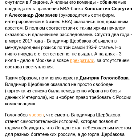
очутился в Лондоне. А члены его команды - обвиняемые
председатель правления БВА-банка
Константин Сергутин
и
Александр Домрачев
(руководитель сети фирм,
интегрированной в бизнес БВА) оказались под домашним
арестом. В полном соответствии с таким ярким началом
оказалось и дальнейшее расследование. Спустя два года -
в марте 2017 года - Владимир Щербаков объявлен в
международный розыск по той самой 193-й статье. Но
никто никуда его, естественно, не выдал. А на днях - 3
июля - дело в Москве и вовсе
прекратили
, за отсутствием
состава преступления.
Таким образом, по мнению юриста
Дмитрия Гололобова
,
Владимир Щербаков оказался не просто свободен
(карточка из списка была немедленно убрана из базы
данных Интерпола), но и «обрел право требовать с России
компенсации».
Гололобов
уверен
, что смерть Владимира Щербакова
станет самостоятельной историей, которая позволит
годами обсуждать, что Лондон стал небезопасным местом
для разных богатеньких россиян, а до горла Щербакова