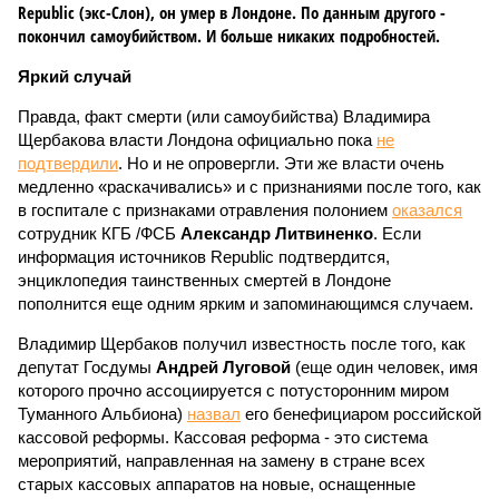
Republic (экс-Слон), он умер в Лондоне. По данным другого -
покончил самоубийством. И больше никаких подробностей.
Яркий случай
Правда, факт смерти (или самоубийства) Владимира
Щербакова власти Лондона официально пока
не
подтвердили
. Но и не опровергли. Эти же власти очень
медленно «раскачивались» и с признаниями после того, как
в госпитале с признаками отравления полонием
оказался
сотрудник КГБ /ФСБ
Александр Литвиненко
. Если
информация источников Republic подтвердится,
энциклопедия таинственных смертей в Лондоне
пополнится еще одним ярким и запоминающимся случаем.
Владимир Щербаков получил известность после того, как
депутат Госдумы
Андрей Луговой
(еще один человек, имя
которого прочно ассоциируется с потусторонним миром
Туманного Альбиона)
назвал
его бенефициаром российской
кассовой реформы. Кассовая реформа - это система
мероприятий, направленная на замену в стране всех
старых кассовых аппаратов на новые, оснащенные