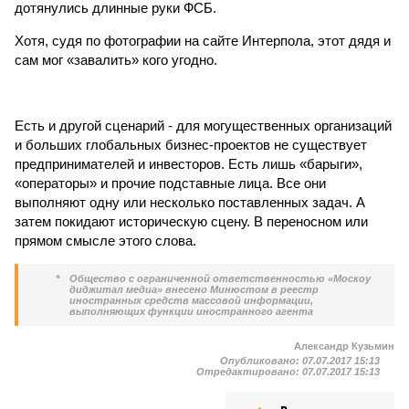
дотянулись длинные руки ФСБ.
Хотя, судя по фотографии на сайте Интерпола, этот дядя и
сам мог «завалить» кого угодно.
Есть и другой сценарий - для могущественных организаций
и больших глобальных бизнес-проектов не существует
предпринимателей и инвесторов. Есть лишь «барыги»,
«операторы» и прочие подставные лица. Все они
выполняют одну или несколько поставленных задач. А
затем покидают историческую сцену. В переносном или
прямом смысле этого слова.
*
Общество с ограниченной ответственностью «Москоу
диджитал медиа» внесено Минюстом в реестр
иностранных средств массовой информации,
выполняющих функции иностранного агента
Александр Кузьмин
Опубликовано:
07.07.2017 15:13
Отредактировано:
07.07.2017 15:13