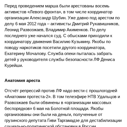
Перед проведением марша были арестованы восемь
активистов «Левого фронта», в том числе координатор
организации Александр Шубин. Уже давно под арестом по
делу 6 мая 2012 года – активисты Дмитрий Рукавишников,
Леонид Развозжаев, Владимир Акименков. По делу
последнего уже начался суд. С обысками приходили к
координатору движения Василию Кузьмину. Якобы по
поводу наркотиков посетили другого координатора,
Екатерину Мочалову. Служба опеки пыталась забрать
детей у руководителя службы безопасности ЛФ Дениса
Курейши.
Анатомия ареста
Отсчёт репрессий против ЛФ надо вести с прошлогодней
«Анатомии протеста-2». В том телеэфире НТВ Удальцов и
Развозжаев были обвинены в «организации массовых
беспорядков» 6 мая на Болотной площади. Якобы
организованы они были на деньги, полученные от
грузинского депутата Гиви Таргамадзе для дестабилизации
социально-политической обстановки в России.