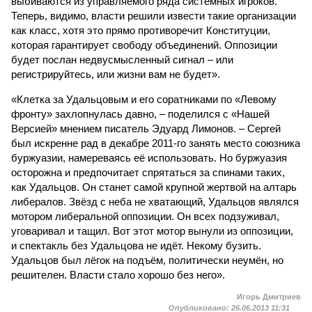
выбиваются из управляемого ряда системных игроков.
Теперь, видимо, власти решили извести такие организации
как класс, хотя это прямо противоречит Конституции,
которая гарантирует свободу объединений. Оппозиции
будет послан недвусмысленный сигнал – или
регистрируйтесь, или жизни вам не будет».
«Клетка за Удальцовым и его соратниками по «Левому
фронту» захлопнулась давно, – поделился с «Нашей
Версией» мнением писатель Эдуард Лимонов. – Сергей
был искренне рад в декабре 2011-го занять место союзника
буржуазии, намереваясь её использовать. Но буржуазия
осторожна и предпочитает спрятаться за спинами таких,
как Удальцов. Он станет самой крупной жертвой на алтарь
либералов. Звёзд с неба не хватающий, Удальцов являлся
мотором либеральной оппозиции. Он всех подзуживал,
уговаривал и тащил. Вот этот мотор вынули из оппозиции,
и спектакль без Удальцова не идёт. Некому бузить.
Удальцов был лёгок на подъём, политически неумён, но
решителен. Власти стало хорошо без него».
Игорь Дмитриев
Опубликовано:
26.06.2013 11:31