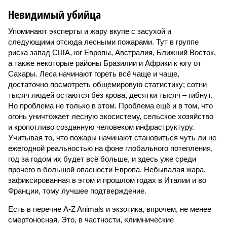
Невидимый убийца
Упоминают эксперты и жару вкупе с засухой и
следующими отсюда лесными пожарами. Тут в группе
риска запад США, юг Европы, Австралия, Ближний Восток,
а также некоторые районы Бразилии и Африки к югу от
Сахары. Леса начинают гореть всё чаще и чаще,
достаточно посмотреть общемировую статистику; сотни
тысяч людей остаются без крова, десятки тысяч – гибнут.
Но проблема не только в этом. Проблема ещё и в том, что
огонь уничтожает лесную экосистему, сельское хозяйство
и кропотливо созданную человеком инфраструктуру.
Учитывая то, что пожары начинают становиться чуть ли не
ежегодной реальностью на фоне глобального потепления,
год за годом их будет всё больше, и здесь уже среди
прочего в большой опасности Европа. Небывалая жара,
зафиксированная в этом и прошлом годах в Италии и во
Франции, тому лучшее подтверждение.
Есть в перечне A-Z Animals и экзотика, впрочем, не менее
смертоносная. Это, в частности, «лимнические