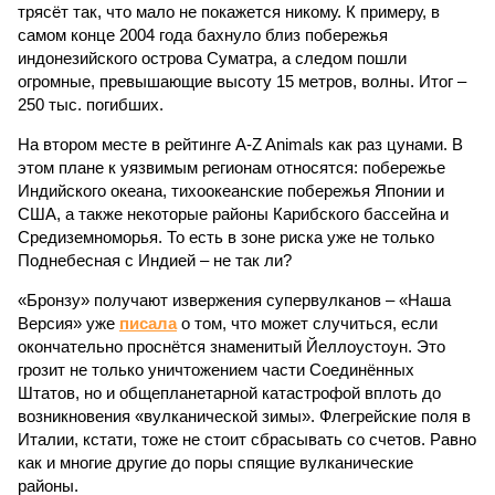
трясёт так, что мало не покажется никому. К примеру, в
самом конце 2004 года бахнуло близ побережья
индонезийского острова Суматра, а следом пошли
огромные, превышающие высоту 15 метров, волны. Итог –
250 тыс. погибших.
На втором месте в рейтинге A-Z Animals как раз цунами. В
этом плане к уязвимым регионам относятся: побережье
Индийского океана, тихо­океанские побережья Японии и
США, а также некоторые районы Карибского бассейна и
Средиземноморья. То есть в зоне риска уже не только
Поднебесная с Индией – не так ли?
«Бронзу» получают извержения супервулканов – «Наша
Версия» уже
писала
о том, что может случиться, если
окончательно проснётся знаменитый Йеллоустоун. Это
грозит не только уничтожением части Соединённых
Штатов, но и общепланетарной катастрофой вплоть до
возникновения «вулканической зимы». Флегрейские поля в
Италии, кстати, тоже не стоит сбрасывать со счетов. Равно
как и многие другие до поры спящие вулканические
районы.