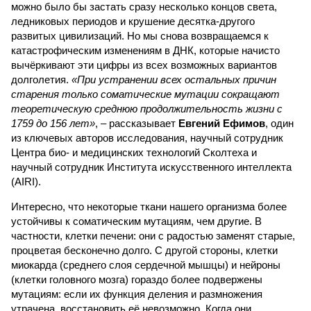
можно было бы застать сразу несколько концов света,
ледниковых периодов и крушение десятка-другого
развитых цивилизаций. Но мы снова возвращаемся к
катастрофическим изменениям в ДНК, которые начисто
вычёркивают эти цифры из всех возможных вариантов
долголетия.
«При устранении всех остальных причин
старения только соматические мутации сокращают
теоретическую среднюю продолжительность жизни с
1759 до 156 лет»
, – рассказывает
Евгений Ефимов
, один
из ключевых авторов исследования, научный сотрудник
Центра био- и медицинских технологий Сколтеха и
научный сотрудник Института искусственного интеллекта
(AIRI).
Интересно, что некоторые ткани нашего организма более
устойчивы к соматическим мутациям, чем другие. В
частности, клетки печени: они с радостью заменят старые,
процветая бесконечно долго. С другой стороны, клетки
миокарда (среднего слоя сердечной мышцы) и нейроны
(клетки головного мозга) гораздо более подвержены
мутациям: если их функция деления и размножения
утрачена, восстановить её невозможно. Когда они