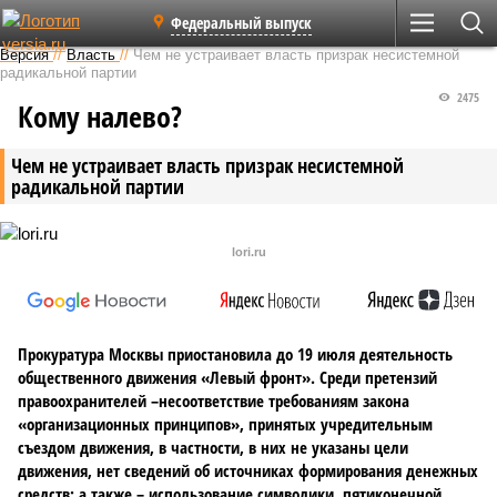
Федеральный выпуск
Версия
//
Власть
//
Чем не устраивает власть призрак несистемной
радикальной партии
2475
Кому налево?
Чем не устраивает власть призрак несистемной
радикальной партии
lori.ru
Прокуратура Москвы приостановила до 19 июля деятельность
общественного движения «Левый фронт». Среди претензий
правоохранителей –несоответствие требованиям закона
«организационных принципов», принятых учредительным
съездом движения, в частности, в них не указаны цели
движения, нет сведений об источниках формирования денежных
средств; а также – использование символики, пятиконечной