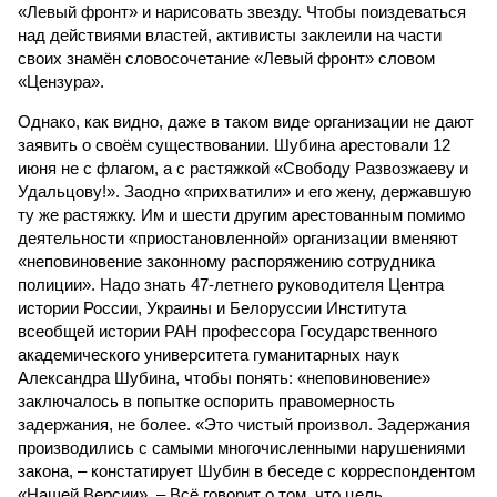
«Левый фронт» и нарисовать звезду. Чтобы поиздеваться
над действиями властей, активисты заклеили на части
своих знамён словосочетание «Левый фронт» словом
«Цензура».
Однако, как видно, даже в таком виде организации не дают
заявить о своём существовании. Шубина арестовали 12
июня не с флагом, а с растяжкой «Свободу Развозжаеву и
Удальцову!». Заодно «прихватили» и его жену, державшую
ту же растяжку. Им и шести другим арестованным помимо
деятельности «приостановленной» организации вменяют
«неповиновение законному распоряжению сотрудника
полиции». Надо знать 47-летнего руководителя Центра
истории России, Украины и Белоруссии Института
всеобщей истории РАН профессора Государственного
академического университета гуманитарных наук
Александра Шубина, чтобы понять: «неповиновение»
заключалось в попытке оспорить правомерность
задержания, не более. «Это чистый произвол. Задержания
производились с самыми многочисленными нарушениями
закона, – констатирует Шубин в беседе с корреспондентом
«Нашей Версии». – Всё говорит о том, что цель