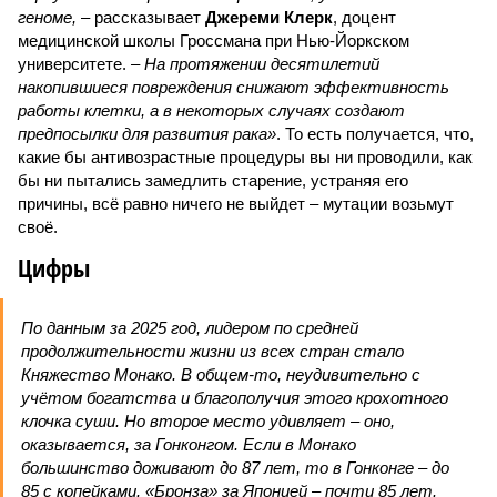
геноме,
– рассказывает
Джереми Клерк
, доцент
медицинской школы Гроссмана при Нью-Йоркском
университете.
– На протяжении десятилетий
накопившиеся повреждения снижают эффективность
работы клетки, а в некоторых случаях создают
предпосылки для развития рака»
. То есть получается, что,
какие бы антивозрастные процедуры вы ни проводили, как
бы ни пытались замедлить старение, устраняя его
причины, всё равно ничего не выйдет – мутации возьмут
своё.
Цифры
По данным за 2025 год, лидером по средней
продолжительности жизни из всех стран стало
Княжество Монако. В общем-то, неудивительно с
учётом богатства и благополучия этого крохотного
клочка суши. Но второе место удивляет – оно,
оказывается, за Гонконгом. Если в Монако
большинство доживают до 87 лет, то в Гонконге – до
85 с копейками. «Бронза» за Японией – почти 85 лет.