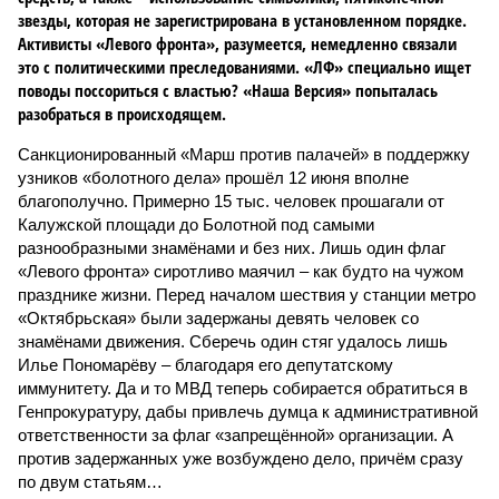
звезды, которая не зарегистрирована в установленном порядке.
Активисты «Левого фронта», разумеется, немедленно связали
это с политическими преследованиями. «ЛФ» специально ищет
поводы поссориться с властью? «Наша Версия» попыталась
разобраться в происходящем.
Санкционированный «Марш против палачей» в поддержку
узников «болотного дела» прошёл 12 июня вполне
благополучно. Примерно 15 тыс. человек прошагали от
Калужской площади до Болотной под самыми
разнообразными знамёнами и без них. Лишь один флаг
«Левого фронта» сиротливо маячил – как будто на чужом
празднике жизни. Перед началом шествия у станции метро
«Октябрьская» были задержаны девять человек со
знамёнами движения. Сберечь один стяг удалось лишь
Илье Пономарёву – благодаря его депутатскому
иммунитету. Да и то МВД теперь собирается обратиться в
Генпрокуратуру, дабы привлечь думца к административной
ответственности за флаг «запрещённой» организации. А
против задержанных уже возбуждено дело, причём сразу
по двум статьям…