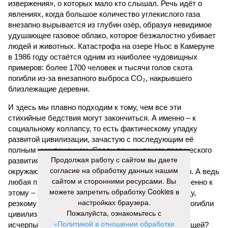
извержения», о которых мало кто слышал. Речь идёт о
явлениях, когда большое количество углекислого газа
внезапно вырывается из глубин озёр, образуя невидимое
удушающее газовое облако, которое безжалостно убивает
людей и животных. Катастрофа на озере Ньос в Камеруне
в 1986 году остаётся одним из наиболее чудовищных
примеров: более 1700 человек и тысячи голов скота
погибли из-за внезапного выброса CO₂, накрывшего
близлежащие деревни.
И здесь мы плавно подходим к тому, чем все эти
стихийные бедствия могут закончиться. А именно – к
социальному коллапсу, то есть фактическому упадку
развитой цивилизации, зачастую с последующим её
полным уничтожением. Среди причин такого трагического
Продолжая работу с сайтом вы даете
развития событий учёные называют деградацию
согласие на обработку данных нашим
окружающей среды, истощение ресурсов и болезни. А ведь
сайтом и сторонними ресурсами. Вы
любая природная катастрофа непременно ведёт именно к
можете запретить обработку Cookies в
этому – экономическому кризису, эпидемиям, голоду,
настройках браузера.
резкому сокращению численности населения. Так погибли
Пожалуйста, ознакомьтесь с
цивилизации шумеров, майя, кхмеров – список не
«Политикой в отношении обработки
исчерпывающий. Какая цивилизация будет следующей?