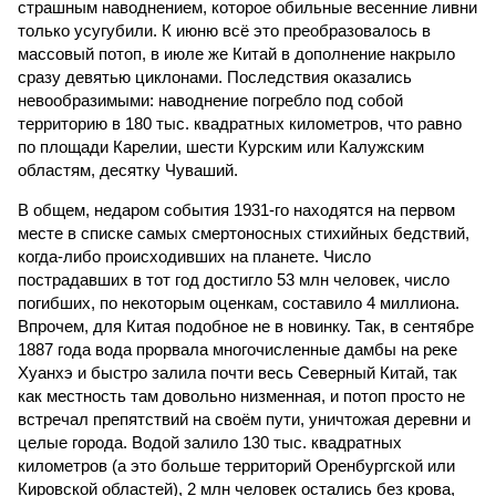
страшным наводнением, которое обильные весенние ливни
только усугубили. К июню всё это преобразовалось в
массовый потоп, в июле же Китай в дополнение накрыло
сразу девятью циклонами. Последствия оказались
невообразимыми: наводнение погребло под собой
территорию в 180 тыс. квадратных километров, что равно
по площади Карелии, шести Курским или Калужским
областям, десятку Чуваший.
В общем, недаром события 1931-го находятся на первом
месте в списке самых смертоносных стихийных бедствий,
когда-либо происходивших на планете. Число
пострадавших в тот год достигло 53 млн человек, число
погибших, по некоторым оценкам, составило 4 миллиона.
Впрочем, для Китая подобное не в новинку. Так, в сентябре
1887 года вода прорвала многочисленные дамбы на реке
Хуанхэ и быстро залила почти весь Северный Китай, так
как местность там довольно низменная, и потоп просто не
встречал препятствий на своём пути, уничтожая деревни и
целые города. Водой залило 130 тыс. квадратных
километров (а это больше территорий Оренбургской или
Кировской областей), 2 млн человек остались без крова,