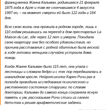
француженка Жанна Кальман, родившаяся 21 февраля
1875 года в Арле и там же скончавшаяся 4 августа
1997-го, – на момент смерти ей было 122 года и 164
дня.
Всю свою жизнь она прожила в родном городе, лишь к
110 годам решившись на переезд в дом престарелых La
Maison du Lac, где через 12 лет и умерла. Покидала
свою квартиру она без особого удовольствия, но
причина расставания с родной обителью была веской:
в ходе готовки женщина случайно устроила дома
пожар.
Когда Жанне Кальман было 115 лет, она упала с
лестницы и сломала бедро и с тех пор передвигалась в
инвалидном кресле. Нейропсихолог Карен Ричи раз в
полгода проводила исследования психического и
умственного состояния старушки: по словам
докторши, Кальман до самого конца сохраняла ясную
память и ум, рассказывая Ричи стихи из своего
детства и решая арифметические задачки.