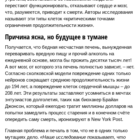
перестают функционировать, отказывают сердце и мозг,
что, разумеется, приводит к смерти. Авторы исследования
называют эти типы клеток «критическими точками
ограничения продолжительности жизни».
Причина ясна, но будущее в тумане
Получается, что бедная несчастная печень, вынужденная
переваривать вредную пищу и прочий алкоголь на
ежедневной основе, могла бы прожить десятки тысяч лет!
А вот мозг, от которого эта печень полностью зависит, – нет.
Согласно сколковской модели повреждение одних только
нейронов сокращает среднюю продолжительность жизни
до 194 лет, а повреждение клеток сердечной мышцы – до
208 лет. Эти результаты заставляют усомниться в мечтах
энтузиастов долголетия, таких как биохакер Брайан
Джонсон, который ежегодно тратит миллионы долларов на
попытки замедлить процесс старения и в конечном счёте
опередить саму смерть, иронизируют в New York Post.
Главная проблема и печаль в том, что не в одних только
мутациях дело.
«Наше исследование показывает, что