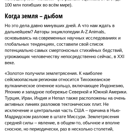
100 млн погибших во всём мире).
Когда земля – дыбом
Но это дела давно минувших дней. А что нам ждать в
дальнейшем? Авторы энциклопедии A-Z Animals,
основываясь на современных научных исследованиях и
глобальных тенденциях, составили свой список
потенциально самых смертоносных стихийных бедствий,
угрожающих человечеству непосредственно сейчас, в XXI
веке.
«Золото» получили землетрясения. К наиболее
сейсмоопасным регионам относится Тихоокеанское
вулканическое огненное кольцо, включающее Индонезию,
Японию и западное побережье Северной и Южной Америки.
Турция, Иран, Индия и Непал также расположены на очень
активных линиях разломов тектонических плит. Не
исключение и центральная часть США – причина в Нью-
Мадридском разломе в штате Миссури. Землетрясения
средней силы – явление, в общем-то, обычное и вполне
сносное, но периодически, раз в несколько столетий,