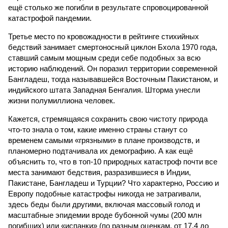
ещё столько же погибли в результате спровоцированной
катастрофой пандемии.
Третье место по кровожадности в рейтинге стихийных
бедствий занимает смертоносный циклон Бхола 1970 года,
ставший самым мощным среди себе подобных за всю
историю наблюдений. Он поразил территории современной
Бангладеш, тогда называвшейся Восточным Пакистаном, и
индийского штата Западная Бенгалия. Шторма унесли
жизни полумиллиона человек.
Кажется, стремящаяся сохранить свою чистоту природа
что-то знала о том, какие именно страны станут со
временем самыми «грязными» в плане производств, и
планомерно подтачивала их демографию. А как ещё
объяснить то, что в топ-10 природных катастроф почти все
места занимают бедствия, разразившиеся в Индии,
Пакистане, Бангладеш и Турции? Что характерно, Россию и
Европу подобные катастрофы никогда не затрагивали,
здесь беды были другими, включая массовый голод и
масштабные эпидемии вроде бубонной чумы (200 млн
погибших) или «испанки» (по разным оценкам, от 17,4 до