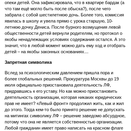
опеки детей. Она зафиксировала, что в квартире бардак (а
что там ещё могло быть после обыска?), после чего
забрала с собой шестилетнюю дочь. Более того, комиссия
явилась в школу и увела прямо с урока старшую, 10-
летнюю дочку Дениса. После бурного возмущения левой
общественности детей вернули родителям, но протокол о
якобы ненадлежащих условиях содержания остался. А это
значит, что в любой момент можно дать ему ход и отобрать
детей – на якобы законных основаниях…
Запретная символика
Вслед за психологическим давлением пришла пора и
более глобальных решений. Прокуратура Москвы до 19
июля официально приостановила деятельность ЛФ,
придравшись к его уставу. Но как можно приостановить
деятельность организации, которая никаких юридических
прав не имеет? «Левый фронт» продолжил жить, как и жил
до этого. Тогда кем-то было принято решение не допускать
на митингах символику ЛФ – решение заведомо абсурдное,
потому что она не является собственностью организации.
Любой гражданин имеет право написать на красном флаге