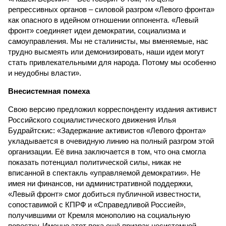
репрессивных органов – силовой разгром «Левого фронта»
как опасного в идейном отношении оппонента. «Левый
фронт» соединяет идеи демократии, социализма и
самоуправления. Мы не сталинисты, мы вменяемые, нас
трудно высмеять или демонизировать, наши идеи могут
стать привлекательными для народа. Потому мы особенно
и неудобны власти».
Внесистемная помеха
Свою версию предложил корреспонденту издания активист
Российского социалистического движения Илья
Будрайтскис: «Задержание активистов «Левого фронта»
укладывается в очевидную линию на полный разгром этой
организации. Её вина заключается в том, что она смогла
показать потенциал политической силы, никак не
вписанной в спектакль «управляемой демократии». Не
имея ни финансов, ни административной поддержки,
«Левый фронт» смог добиться публичной известности,
сопоставимой с КПРФ и «Справедливой Россией»,
получившими от Кремля монополию на социальную
повестку. Именно этот пока ещё призрак несистемной