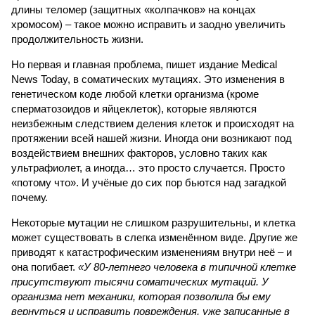
длины теломер (защитных «колпачков» на концах
хромосом) – такое можно исправить и заодно увеличить
продолжительность жизни.
Но первая и главная проблема, пишет издание Medical
News Today, в соматических мутациях. Это изменения в
генетическом коде любой клетки организма (кроме
сперматозоидов и яйцеклеток), которые являются
неизбежным следствием деления клеток и происходят на
протяжении всей нашей жизни. Иногда они возникают под
воздействием внешних факторов, условно таких как
ультрафиолет, а иногда… это просто случается. Просто
«потому что». И учёные до сих пор бьются над загадкой
почему.
Некоторые мутации не слишком разрушительны, и клетка
может существовать в слегка изменённом виде. Другие же
приводят к катастрофическим изменениям внутри неё – и
она погибает.
«У 80-летнего человека в типичной клетке
присутствуют тысячи соматических мутаций. У
организма нет механики, которая позволила бы ему
вернуться и исправить повреждения, уже записанные в