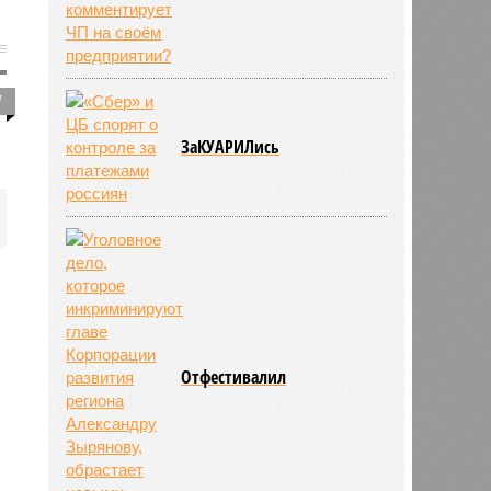
7
ЗаКУАРИЛись
Отфестивалил