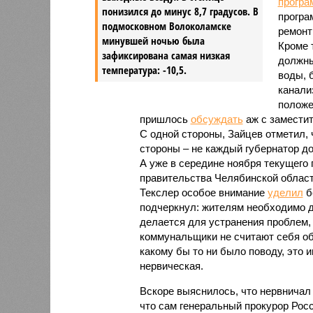
програ
понизился до минус 8,7 градусов. В
програ
подмосковном Волоколамске
ремонт
минувшей ночью была
Кроме 
зафиксирована самая низкая
должны
температура: -10,5.
воды, 
канали
положе
пришлось
обсуждать
аж с замести
С одной стороны, Зайцев отметил, 
стороны – не каждый губернатор д
А уже в середине ноября текущего 
правительства Челябинской област
Текслер особое внимание
уделил
б
подчеркнул: жителям необходимо да
делается для устранения проблем, 
коммунальщики не считают себя об
какому бы то ни было поводу, это 
нервическая.
Вскоре выяснилось, что нервничал 
что сам генеральный прокурор Ро