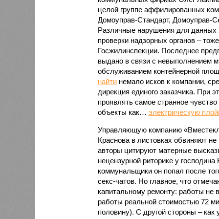
целой группе аффилированных комп
Домоуправ-Стандарт, Домоуправ-Се
Различные нарушения для данных 
проверки надзорных органов – тоже
Госжилинспекции. Последнее пред
выдано в связи с невыполнением ми
обслуживанием контейнерной площ
найти
немало исков к компании, сре
дирекция единого заказчика. При 
проявлять самое странное чувство
объекты как…
электрическую плой
Управляющую компанию «Вместекла
Краснова в листовках обвиняют не 
авторы цитируют матерные высказы
нецензурной риторике у господина 
коммунальщики он попал после того,
секс-чатов. Но главное, что отмеч
капитальному ремонту: работы не
работы реальной стоимостью 72 ми
половину). С другой стороны – как 