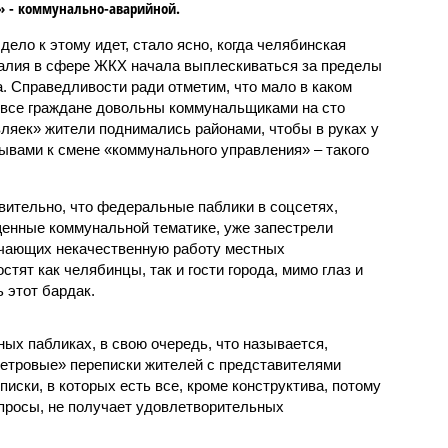
 - коммунально-аварийной.
 дело к этому идет, стало ясно, когда челябинская
алия в сфере ЖКХ начала выплескиваться за пределы
а. Справедливости ради отметим, что мало в каком
 все граждане довольны коммунальщиками на сто
вляек» жители поднимались районами, чтобы в руках у
ывами к смене «коммунального управления» – такого
вительно, что федеральные паблики в соцсетях,
енные коммунальной тематике, уже запестрели
ичающих некачественную работу местных
тят как челябинцы, так и гости города, мимо глаз и
 этот бардак.
ных пабликах, в свою очередь, что называется,
етровые» переписки жителей с представителями
ски, в которых есть все, кроме конструктива, потому
опросы, не получает удовлетворительных