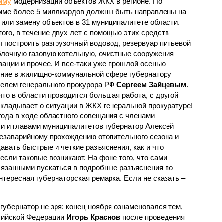
мму
модернизации объектов ЖКХ в регионе. По
мме более 5 миллиардов должны быть направлены на
 или замену объектов в 31 муниципалитете области.
того, в течение двух лет с помощью этих средств
 построить разгрузочный водовод, резервуар питьевой
блочную газовую котельную, очистные сооружения
зации и прочее. И все-таки уже прошлой осенью
ние в жилищно-коммунальной сфере губернатору
телем генерального прокурора РФ
Сергеем Зайцевым
.
что в области проводится большая работа, с другой
окладывает о ситуации в ЖКХ генеральной прокуратуре!
года в ходе областного совещания с членами
и и главами муниципалитетов губернатор Алексей
езаварийному прохождению отопительного сезона и
вать быстрые и четкие разъяснения, как и что
если таковые возникают. На фоне того, что сами
язанными пускаться в подробные разъяснения по
интересная губернаторская ремарка. Если не сказать –
губернатор не зря: конец ноября ознаменовался тем,
ссийской Федерации
Игорь Краснов
после проведения