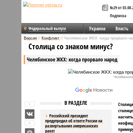
№29 от 03.08.
Подписка
Украина
Власть
Федеральный выпуск
Версия
//
Конфликт
//
Челябинское ЖКХ: когда прорвало на
Столица со знаком минус?
Челябинское ЖКХ: когда прорвало народ
Челябинско
В РАЗДЕЛЕ
Столице
1
столице
Российский президент
насчиты
предупредил об ответе России на
неофици
0
развертывание американских
примеру
ракет