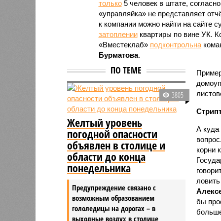
только
5 человек в штате, согласн
«управляйка» не представляет отч
к компании можно найти на сайте с
затоплении
квартиры по вине УК. К
«Вместеклаб»
подконтрольна
коман
Бурматова
.
ПО ТЕМЕ
Пример
домоуп
листово
3805
Стрипт
Желтый уровень
А куда
погодной опасности
вопрос
объявлен в столице и
корни к
области до конца
Госуда
понедельника
говори
ловить
Предупреждение связано с
Алексе
возможным образованием
бы про
гололедицы на дорогах – в
больше
выходные воздух в столице