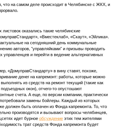
, что на самом деле происходит в Челябинске с ЖКХ, и
прорвало.
х листовок оказались такие челябинские
омуправСтандарт», «Вместеклаб», «Скаут», «Эйлика».
 актуальные на сегодняшний день коммунальные
нению авторов, "управляйками" и призывы проводить
их управленцев и перейти в ведение альтернативных
ер, «ДомуправСтандарту» в вину ставят, похоже,
аривание денег на капремонт: работы, которые можно
 выполнять из средств на ремонт текущий (такие как
 подъездных окон), отчего-то опустошают
онтные счета. А еще, по версии компании, практически
 потребовали замены бойлеры. Каждый из которых
оже должен быть оплачен из Фонда капремонта. То, что
льно производятся и вызывают вопросы челябинцев,
оцсетях идет бурное
обсуждение
этих тем жителями
бходимость трат средств Фонда капремонта будет