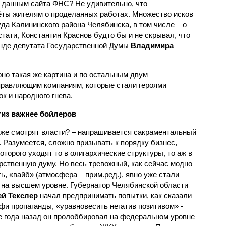
о данным сайта ФНС? Не удивительно, что
ёты жителям о проделанных работах. Множество исков
уда Калининского района Челябинска, в том числе – о
стати, Константин Краснов будто бы и не скрывал, что
де депутата Государственной Думы
Владимира
но такая же картина и по остальным двум
равляющим компаниям, которые стали героями
к и народного гнева.
из важнее бойлеров
 же смотрят власти? – напрашивается сакраментальный
. Разумеется, сложно призывать к порядку бизнес,
оторого уходят то в олигархические структуры, то аж в
рственную думу. Но весь тревожный, как сейчас модно
ть, «вайб» (атмосфера – прим.ред.), явно уже стали
 на высшем уровне. Губернатор Челябинской области
й Текслер
начал предпринимать попытки, как сказали
фи пропаганды, «уравновесить негатив позитивом» -
 года назад он пролоббировал на федеральном уровне