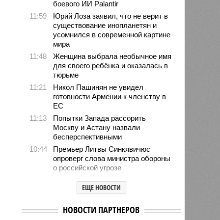
боевого ИИ Palantir
11:59
Юрий Лоза заявил, что не верит в
существование инопланетян и
усомнился в современной картине
мира
11:48
Женщина выбрала необычное имя
для своего ребёнка и оказалась в
тюрьме
11:21
Никол Пашинян не увидел
готовности Армении к членству в
ЕС
11:13
Попытки Запада рассорить
Москву и Астану назвали
бесперспективными
10:44
Премьер Литвы Синкявичюс
опроверг слова министра обороны
о российской угрозе
10:39
Украинскому кандидату в конгресс
ЕЩЕ НОВОСТИ
США запретили приходить на
пляж после драки
НОВОСТИ ПАРТНЕРОВ
10:33
Аргентина и Мексика поддержали