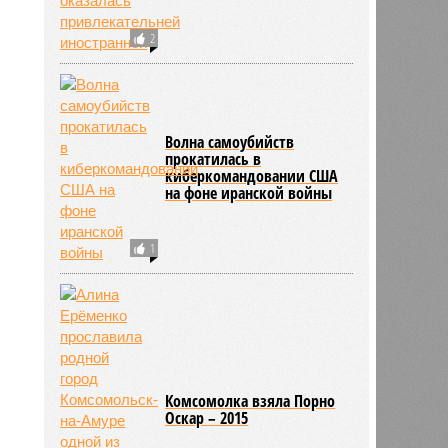
2
Волна самоубийств
прокатилась в
киберкомандовании США
на фоне иранской войны
1
Комсомолка взяла Порно
Оскар – 2015