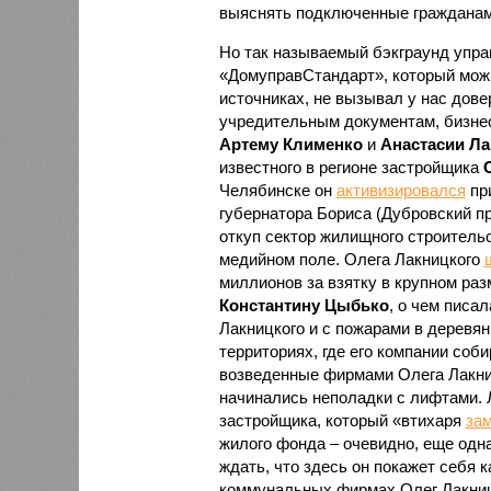
выяснять подключенные гражданам
Но так называемый бэкграунд упр
«ДомуправСтандарт», который мож
источниках, не вызывал у нас дове
учредительным документам, бизне
Артему Клименко
и
Анастасии Л
известного в регионе застройщика
Челябинске он
активизировался
при
губернатора Бориса (Дубровский пр
откуп сектор жилищного строительс
медийном поле. Олега Лакницкого
миллионов за взятку в крупном раз
Константину Цыбько
, о чем писа
Лакницкого и с пожарами в деревян
территориях, где его компании соб
возведенные фирмами Олега Лакни
начинались неполадки с лифтами. 
застройщика, который «втихаря
за
жилого фонда – очевидно, еще одн
ждать, что здесь он покажет себя 
коммунальных фирмах Олег Лакницк