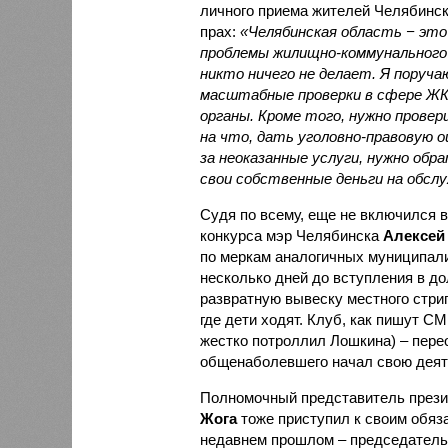
личного приема жителей Челябинско
прах:
«Челябинская область − это 
проблемы жилищно-коммунального 
никто ничего не делает. Я поруча
масштабные проверки в сфере ЖК
органы. Кроме того, нужно прове
на что, дать уголовно-правовую о
за неоказанные услуги, нужно об
свои собственные деньги на обсл
Судя по всему, еще не включился 
конкурса мэр Челябинска
Алексей
по меркам аналогичных муниципалит
несколько дней до вступления в до
развратную вывеску местного стрип
где дети ходят. Клуб, как пишут СМ
жестко потроллил Лошкина) – пере
общенаболевшего начал свою деяте
Полномочный представитель прези
Жога
тоже приступил к своим обяза
недавнем прошлом – председатель 