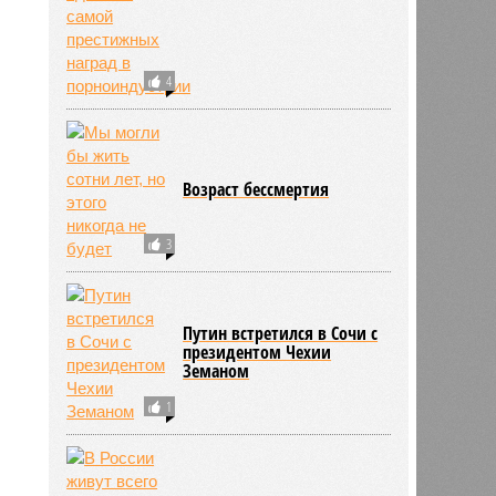
4
Возраст бессмертия
3
Путин встретился в Сочи с
президентом Чехии
Земаном
1