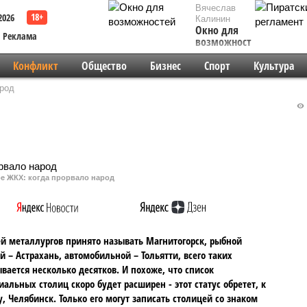
Вячеслав
2026
Калинин
Окно для
Реклама
возможностей
Конфликт
Общество
Бизнес
Спорт
Культура
род
е ЖКХ: когда прорвало народ
й металлургов принято называть Магнитогорск, рыбной
й – Астрахань, автомобильной – Тольятти, всего таких
вается несколько десятков. И похоже, что список
альных столиц скоро будет расширен - этот статус обретет, к
, Челябинск. Только его могут записать столицей со знаком