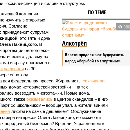
и Госжилинспекция и силовые структуры.
ПО ТЕМЕ
авляющей компании
но изучить в открытых
рия. Согласно
380
с принадлежит супругам
акницкой
, это зять и дочь
Алкотрёп
Олега Лакницкого
. В
 протекции беглого экс-
Власти продолжают будоражить
актически отдал ему на
народ «борьбой со спиртным»
тва) и сразу прогремел в
штрафовали
на 30
мере сенатору
ла вся федеральная пресса. Журналисты
связывали
ных домах исторической застройки – на тех
ирались возводить многоэтажки. Новые дома,
цкого, также
оказывались
в центре скандалов – в них
Лифт со школьником – вообще упал, а жители винили
менил
лифты на самые дешевые»". Обслуживание
а сфера интересов Олега Лакницкого, но можно ли
как порядочный бизнесмен? Вряд ли. Управленцем в
ий сделал своего зятя Артема Клименко: речь идет о