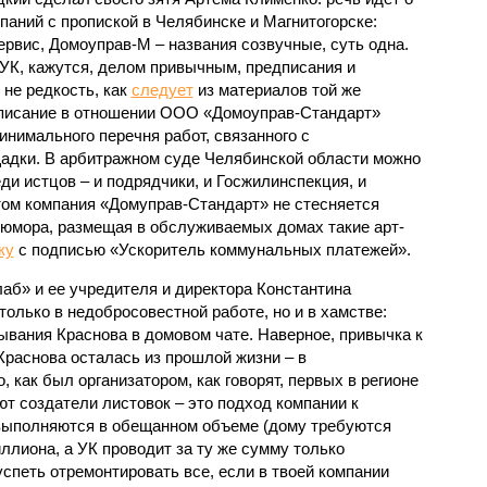
аний с пропиской в Челябинске и Магнитогорске:
рвис, Домоуправ-М – названия созвучные, суть одна.
УК, кажутся, делом привычным, предписания и
 не редкость, как
следует
из материалов той же
писание в отношении ООО «Домоуправ-Стандарт»
нимального перечня работ, связанного с
адки. В арбитражном суде Челябинской области можно
ди истцов – и подрядчики, и Госжилинспекция, и
этом компания «Домуправ-Стандарт» не стесняется
 юмора, размещая в обслуживаемых домах такие арт-
ку
с подписью «Ускоритель коммунальных платежей».
б» и ее учредителя и директора Константина
только в недобросовестной работе, но и в хамстве:
вания Краснова в домовом чате. Наверное, привычка к
Краснова осталась из прошлой жизни – в
 как был организатором, как говорят, первых в регионе
ают создатели листовок – это подход компании к
 выполняются в обещанном объеме (дому требуются
ллиона, а УК проводит за ту же сумму только
успеть отремонтировать все, если в твоей компании