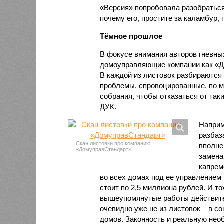
«Версия» попробовала разобраться
почему его, простите за каламбур, 
Тёмное прошлое
В фокусе внимания авторов гневны
домоуправляющие компании как «Д
В каждой из листовок разбираются
проблемы, спровоцированные, по м
собрания, чтобы отказаться от так
ДУК.
Наприм
разбаз
Скан листовки про компанию
вполне
«ДомуправСтандарт»
замена
капрем
во всех домах под ее управлением
стоит по 2,5 миллиона рублей. И т
вышеупомянутые работы действите
очевидно уже не из листовок – в с
домов. Законность и реальную нео