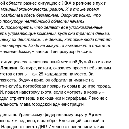
й области разнёс ситуацию с ЖКХ в регионе в пух и
мощный экономический регион. И в то же время
хозяйства здесь безмерные. Огорчительно, что
ю прокурору Челябинской области начать
Х, посмотреть, что делают все уполномоченные
рить управляющие компании, куда они тратят деньги,
ценку их действиям. Те деньги, которые люди платят
ратно вернуть. Люди не живут, а выживают и тратят
уживание дома»
, − заявил Генпрокурор России.
в ситуацию свеженазначенный местной Думой по итогам
 Лошкин
. Конкурс, кстати, оказался просто небывалым
етов страны – аж 29 кандидатов на место. За
лжность, будучи врио, он обратил внимание на
тиз-клуба, потребовав прикрыть срам в центре города,
И, пошел навстречу (хотя, если смотреть в корень –
одел стриптизерш в кокошники и сарафаны. Явно не с
льность глава городской администрации.
дента по Уральскому федеральному округу
Артем
нностям недавно, в октябре. Блестящий военный, в
Народного совета ДНР. Именно с появлением таких