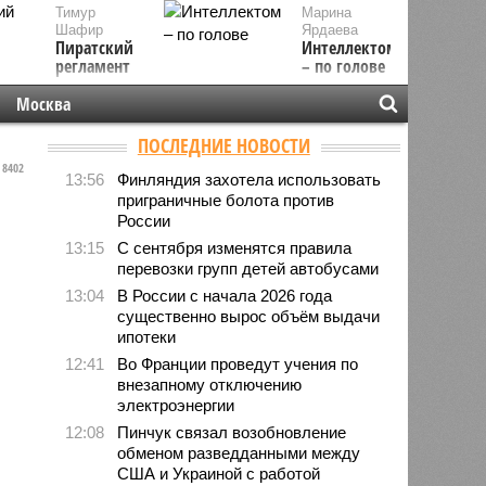
Тимур
Марина
Шафир
Ярдаева
Пиратский
Интеллектом
регламент
– по голове
Москва
ПОСЛЕДНИЕ НОВОСТИ
8402
13:56
Финляндия захотела использовать
приграничные болота против
России
13:15
С сентября изменятся правила
перевозки групп детей автобусами
13:04
В России с начала 2026 года
существенно вырос объём выдачи
ипотеки
12:41
Во Франции проведут учения по
внезапному отключению
электроэнергии
12:08
Пинчук связал возобновление
обменом разведданными между
США и Украиной с работой