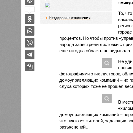
«минус»
0
То, что
Нездоровые отношения
вакхан
регион
городе
процентов. Но чтобы против «упра
народа запестрели листовки с приз
еще ни одна область не видывала.
Не уди
посвящ
фотографиями этих листовок, обл
домоуправляющих компаний – их пос
слуха которых тоже не прошел весь
В мест
«килом
домоуправляющих компаний – перепи
что никто из жителей, задающих в
разъяснений…