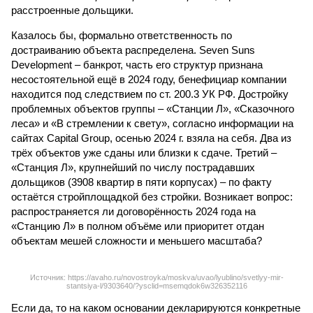
расстроенные дольщики.
Казалось бы, формально ответственность по
достраиванию объекта распределена. Seven Suns
Development – банкрот, часть его структур признана
несостоятельной ещё в 2024 году, бенефициар компании
находится под следствием по ст. 200.3 УК РФ. Достройку
проблемных объектов группы – «Станции Л», «Сказочного
леса» и «В стремлении к свету», согласно информации на
сайтах Capital Group, осенью 2024 г. взяла на себя. Два из
трёх объектов уже сданы или близки к сдаче. Третий –
«Станция Л», крупнейший по числу пострадавших
дольщиков (3908 квартир в пяти корпусах) – по факту
остаётся стройплощадкой без стройки. Возникает вопрос:
распространяется ли договорённость 2024 года на
«Станцию Л» в полном объёме или приоритет отдан
объектам мешей сложности и меньшего масштаба?
Источник: https://avaho.ru/novostroyka/moskva/uvao/lyublino/svetlyy-mir-
stantsiya-l/9303640/?ysclid=msemqdok6w326352116
Если да, то на каком основании декларируются конкретные