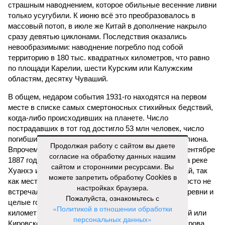
страшным наводнением, которое обильные весенние ливни
только усугубили. К июню всё это преобразовалось в
массовый потоп, в июле же Китай в дополнение накрыло
сразу девятью циклонами. Последствия оказались
невообразимыми: наводнение погребло под собой
территорию в 180 тыс. квадратных километров, что равно
по площади Карелии, шести Курским или Калужским
областям, десятку Чуваший.
В общем, недаром события 1931-го находятся на первом
месте в списке самых смертоносных стихийных бедствий,
когда-либо происходивших на планете. Число
пострадавших в тот год достигло 53 млн человек, число
погибших, по некоторым оценкам, составило 4 миллиона.
Продолжая работу с сайтом вы даете
Впрочем, для Китая подобное не в новинку. Так, в сентябре
согласие на обработку данных нашим
1887 года вода прорвала многочисленные дамбы на реке
сайтом и сторонними ресурсами. Вы
Хуанхэ и быстро залила почти весь Северный Китай, так
можете запретить обработку Cookies в
как местность там довольно низменная, и потоп просто не
настройках браузера.
встречал препятствий на своём пути, уничтожая деревни и
Пожалуйста, ознакомьтесь с
целые города. Водой залило 130 тыс. квадратных
«Политикой в отношении обработки
километров (а это больше территорий Оренбургской или
персональных данных»
Кировской областей), 2 млн человек остались без крова,