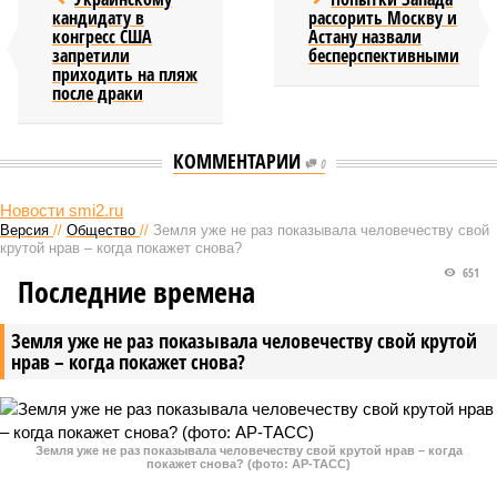
кандидату в
рассорить Москву и
конгресс США
Астану назвали
запретили
бесперспективными
приходить на пляж
после драки
КОММЕНТАРИИ
0
Новости smi2.ru
Версия
//
Общество
//
Земля уже не раз показывала человечеству свой
крутой нрав – когда покажет снова?
651
Последние времена
Земля уже не раз показывала человечеству свой крутой
нрав – когда покажет снова?
Земля уже не раз показывала человечеству свой крутой нрав – когда
покажет снова? (фото: АР-ТАСС)