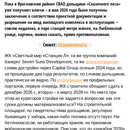
Пока в Ярославском районе СВАО дольщики «Сказочного леса»
уже получают ключи – в мае 2026 года были получены
заключение о соответствии проектной документации и
разрешение на ввод жилищного комплекса в эксплуатацию –
совсем недалеко, в паре станций метро южнее, на Люблинской
улице, картина, можно сказать, прямо противоположная.
Сюжет:
Недвижимость
ЖК «Светлый мир «Станция Л»: та же группа компаний-
банкрот Seven Suns Development, та же
анонсированная
схема достройки через Capital Group осенью 2024 года, но
за прошедшие два года результатов, по словам дольщиков,
практически не видно. По
информации
из профильных
порталов, первую очередь ЖК строители обещают сдать к
декабрю 2026 г., вторую – к марту 2028-го. Но никто при
этом из кураторов стройки не задается вопросом: как эти
сроки должны материализоваться? На строительной
площадке, по свидетельствам дольщиков, регулярно
бывающих у забора, какая-либо техника отсутствует. Ни
бетононасосов, ни работающих кранов, ни признаков
мобилизации подрядчиков. При том, что до «декабря 2026»