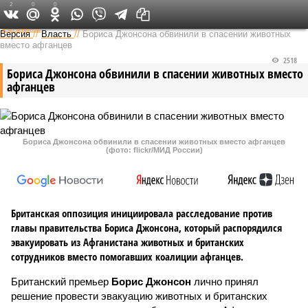
2
0
0
Федеральный выпуск
Версия
//
Власть
//
Бориса Джонсона обвинили в спасении животных
вместо афганцев
2518
Бориса Джонсона обвинили в спасении животных вместо
афганцев
Бориса Джонсона обвинили в спасении животных вместо афганцев
(фото: flickr/МИД России)
Британская оппозиция инициировала расследование против
главы правительства Бориса Джонсона, который распорядился
эвакуировать из Афганистана животных и британских
сотрудников вместо помогавших коалиции афганцев.
Британский премьер
Борис Джонсон
лично принял
решение провести эвакуацию животных и британских