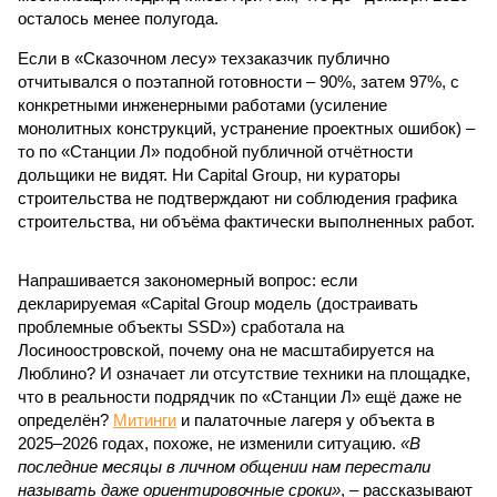
осталось менее полугода.
Если в «Сказочном лесу» техзаказчик публично
отчитывался о поэтапной готовности – 90%, затем 97%, с
конкретными инженерными работами (усиление
монолитных конструкций, устранение проектных ошибок) –
то по «Станции Л» подобной публичной отчётности
дольщики не видят. Ни Capital Group, ни кураторы
строительства не подтверждают ни соблюдения графика
строительства, ни объёма фактически выполненных работ.
Напрашивается закономерный вопрос: если
декларируемая «Capital Group модель (достраивать
проблемные объекты SSD») сработала на
Лосиноостровской, почему она не масштабируется на
Люблино? И означает ли отсутствие техники на площадке,
что в реальности подрядчик по «Станции Л» ещё даже не
определён?
Митинги
и палаточные лагеря у объекта в
2025–2026 годах, похоже, не изменили ситуацию.
«В
последние месяцы в личном общении нам перестали
называть даже ориентировочные сроки»
, – рассказывают