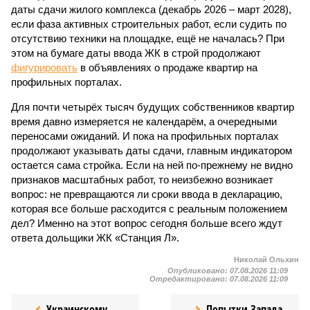
даты сдачи жилого комплекса (декабрь 2026 – март 2028),
если фаза активных строительных работ, если судить по
отсутствию техники на площадке, ещё не началась? При
этом на бумаге даты ввода ЖК в строй продолжают
фигурировать
в объявлениях о продаже квартир на
профильных порталах.
Для почти четырёх тысяч будущих собственников квартир
время давно измеряется не календарём, а очередными
переносами ожиданий. И пока на профильных порталах
продолжают указывать даты сдачи, главным индикатором
остается сама стройка. Если на ней по-прежнему не видно
признаков масштабных работ, то неизбежно возникает
вопрос: не превращаются ли сроки ввода в декларацию,
которая все больше расходится с реальным положением
дел? Именно на этот вопрос сегодня больше всего ждут
ответа дольщики ЖК «Станция Л».
Николай Ольхин
Опубликовано:
07.08.2026 11:09
Отредактировано:
07.08.2026 11:09
Украинскому
Попытки Запада