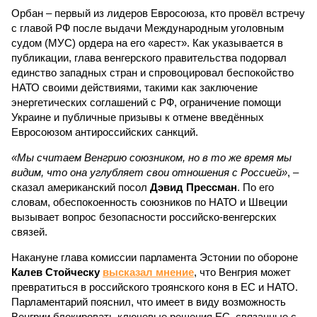
Орбан – первый из лидеров Евросоюза, кто провёл встречу
с главой РФ после выдачи Международным уголовным
судом (МУС) ордера на его «арест». Как указывается в
публикации, глава венгерского правительства подорвал
единство западных стран и спровоцировал беспокойство
НАТО своими действиями, такими как заключение
энергетических соглашений с РФ, ограничение помощи
Украине и публичные призывы к отмене введённых
Евросоюзом антироссийских санкций.
«Мы считаем Венгрию союзником, но в то же время мы
видим, что она углубляет свои отношения с Россией»
, –
сказал американский посол
Дэвид Прессман
. По его
словам, обеспокоенность союзников по НАТО и Швеции
вызывает вопрос безопасности российско-венгерских
связей.
Накануне глава комиссии парламента Эстонии по обороне
Калев Стойческу
высказал мнение
, что Венгрия может
превратиться в российского троянского коня в ЕС и НАТО.
Парламентарий пояснил, что имеет в виду возможность
Венгрии блокировать ключевые решения ЕС, связанные с