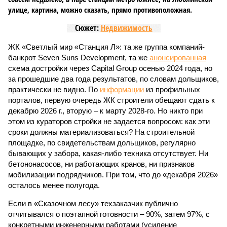
улице, картина, можно сказать, прямо противоположная.
Сюжет:
Недвижимость
ЖК «Светлый мир «Станция Л»: та же группа компаний-
банкрот Seven Suns Development, та же
анонсированная
схема достройки через Capital Group осенью 2024 года, но
за прошедшие два года результатов, по словам дольщиков,
практически не видно. По
информации
из профильных
порталов, первую очередь ЖК строители обещают сдать к
декабрю 2026 г., вторую – к марту 2028-го. Но никто при
этом из кураторов стройки не задается вопросом: как эти
сроки должны материализоваться? На строительной
площадке, по свидетельствам дольщиков, регулярно
бывающих у забора, какая-либо техника отсутствует. Ни
бетононасосов, ни работающих кранов, ни признаков
мобилизации подрядчиков. При том, что до «декабря 2026»
осталось менее полугода.
Если в «Сказочном лесу» техзаказчик публично
отчитывался о поэтапной готовности – 90%, затем 97%, с
конкретными инженерными работами (усиление