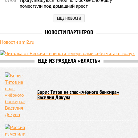
не особенно церемонится с окружающей средой. Самые
массовые катастрофы в прошлом – какими они были? Какие
ждут нас со дня на день и чем грозят?
Рассказ
Стивена Кинга
, в котором описывались
последствия очередного апокалипсиса, искусственно
вызванного группой биологов, называется «Конец всей
этой мерзости». В реальной жизни участия пытливых
исследователей в организации конца света может не
понадобиться: природа сама разберётся, как и где
уменьшить масштабы человеческой популяции.
(фото: en.wikipedia.org)
Да, наша любимая маленькая планета может быть
единственной, где в пределах Солнечной системы есть
полноценная жизнь, но Земля также регулярно пытается
эту жизнь уничтожить. Так уж вышло, что внутренние
процессы на планете включают в себя всевозможные
геологические, метеорологические и физические явления,
которые для человека довольно опасны. Или попросту