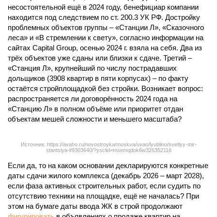
несостоятельной ещё в 2024 году, бенефициар компании
находится под следствием по ст. 200.3 УК РФ. Достройку
проблемных объектов группы – «Станции Л», «Сказочного
леса» и «В стремлении к свету», согласно информации на
сайтах Capital Group, осенью 2024 г. взяла на себя. Два из
трёх объектов уже сданы или близки к сдаче. Третий –
«Станция Л», крупнейший по числу пострадавших
дольщиков (3908 квартир в пяти корпусах) – по факту
остаётся стройплощадкой без стройки. Возникает вопрос:
распространяется ли договорённость 2024 года на
«Станцию Л» в полном объёме или приоритет отдан
объектам мешей сложности и меньшего масштаба?
Источник: https://avaho.ru/novostroyka/moskva/uvao/lyublino/svetlyy-mir-
stantsiya-l/9303640/?ysclid=msemqdok6w326352116
Если да, то на каком основании декларируются конкретные
даты сдачи жилого комплекса (декабрь 2026 – март 2028),
если фаза активных строительных работ, если судить по
отсутствию техники на площадке, ещё не началась? При
этом на бумаге даты ввода ЖК в строй продолжают
фигурировать
в объявлениях о продаже квартир на