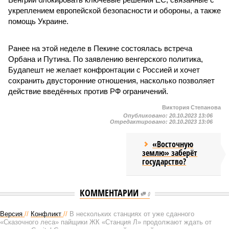
укреплением европейской безопасности и обороны, а также
помощь Украине.
Ранее на этой неделе в Пекине состоялась встреча
Орбана и Путина. По заявлению венгерского политика,
Будапешт не желает конфронтации с Россией и хочет
сохранить двусторонние отношения, насколько позволяет
действие введённых против РФ ограничений.
Виктория Степанова
Опубликовано:
20.10.2023 13:06
Отредактировано:
20.10.2023 13:06
«Восточную
землю» заберёт
государство?
КОММЕНТАРИИ
0
Версия
//
Конфликт
//
В нескольких станциях от уже сданного
«Сказочного леса» пайщики ЖК «Станция Л» продолжают ждать от