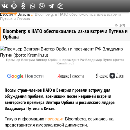
1
0
0
Федеральный выпуск
Версия
//
Власть
//
Bloomberg: в НАТО обеспокоились из-за встречи
Путина и Орбана
2475
Bloomberg: в НАТО обеспокоились из-за встречи Путина и
Орбана
Премьер Венгрии Виктор Орбан и президент РФ Владимир Путин (фото:
Kremlin.ru)
Послы стран-членов НАТО в Венгрии провели встречу для
обсуждения проблем, возникших после недавней встречи
венгерского премьера Виктора Орбана и российского лидера
Владимира Путина в Китае.
Такую информацию
приводит
Bloomberg, ссылаясь на
представителя американской дипмиссии.