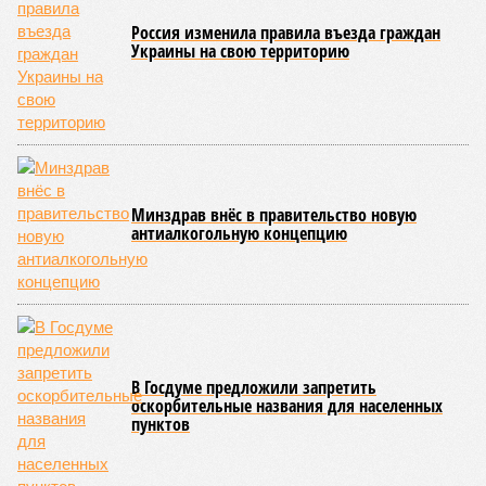
смертельны. И вот несколько тому примеров.
Все стихии сразу
Около 100 лет назад в Поднебесной приключилось то, что
у нас назвали бы тридцатью тремя несчастьями. Страну
последовательно поразили: многолетняя засуха, страшный
паводок, невероятные ливни. Несколько миллионов
человек не пережили этот разгул стихий. Вот что тогда
приключилось.
Зима 1931 года выдалась в Китае чрезвычайно
продолжительной и суровой. Снега образовалось огромное
количество – казалось бы, хороший знак после периода
великой суши, продолжавшегося с 1928-го. Но всё
обратилось катастрофой. Снег растаял, устремился в реки,
начался небывалый паводок, быстро обернувшийся
страшным наводнением, которое обильные весенние ливни
только усугубили. К июню всё это преобразовалось в
массовый потоп, в июле же Китай в дополнение накрыло
сразу девятью циклонами. Последствия оказались
невообразимыми: наводнение погребло под собой