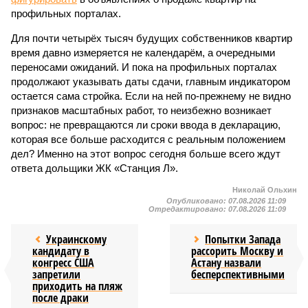
профильных порталах.
Для почти четырёх тысяч будущих собственников квартир
время давно измеряется не календарём, а очередными
переносами ожиданий. И пока на профильных порталах
продолжают указывать даты сдачи, главным индикатором
остается сама стройка. Если на ней по-прежнему не видно
признаков масштабных работ, то неизбежно возникает
вопрос: не превращаются ли сроки ввода в декларацию,
которая все больше расходится с реальным положением
дел? Именно на этот вопрос сегодня больше всего ждут
ответа дольщики ЖК «Станция Л».
Николай Ольхин
Опубликовано:
07.08.2026 11:09
Отредактировано:
07.08.2026 11:09
Украинскому
Попытки Запада
кандидату в
рассорить Москву и
конгресс США
Астану назвали
запретили
бесперспективными
приходить на пляж
после драки