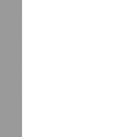
Украинскому кандидату в
конгресс США запретили
приходить на пляж после драки
К
Новости smi2.ru
Версия
//
Общество
//
Земля уже не раз показывала человеч
Последние времена
Земля уже не раз показывала человечеству свой