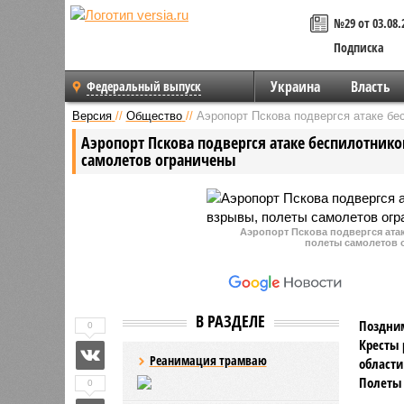
№29 от 03.08.
Подписка
Украина
Власть
Федеральный выпуск
Версия
//
Общество
//
Аэропорт Пскова подвергся атаке бе
Аэропорт Пскова подвергся атаке беспилотник
самолетов ограничены
Аэропорт Пскова подвергся ата
полеты самолетов о
В РАЗДЕЛЕ
Поздним
0
Кресты 
Реанимация трамваю
области
Полеты 
0