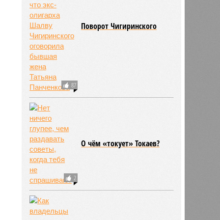
11:09
11:09
Поворот Чигиринского
87
О чём «токует» Токаев?
2
705