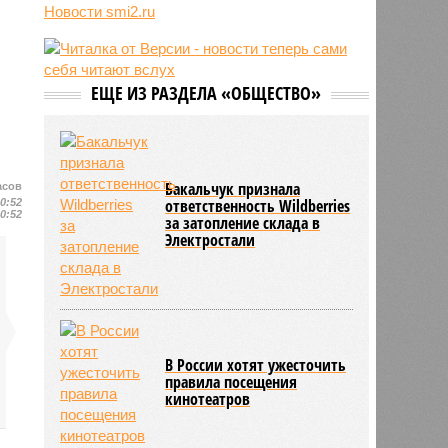
трёхмесячного сына
Новости smi2.ru
07/08
Сергей Миронов выступил за
увеличение пенсий детям,
потерявшим родителей
ЕЩЕ ИЗ РАЗДЕЛА «ОБЩЕСТВО»
07/08
Финляндия захотела использовать
приграничные болота против
России
Бакальчук признала
асов
ответственность Wildberries
00:52
00:52
за затопление склада в
Электростали
В России хотят ужесточить
правила посещения
кинотеатров