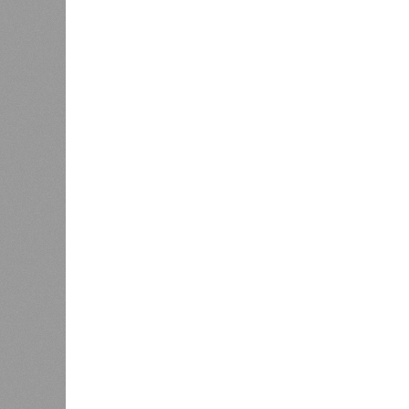
пострадавших дольщиков (3908 квар
стройплощадкой без стройки. Возни
года на «Станцию Л» в полном объ
меньшего масштаба?
Источник: https://avaho.ru/novos
y
Если да, то на каком основании д
(декабрь 2026 – март 2028), если 
отсутствию техники на площадке, 
строй продолжают
фигурировать
в 
порталах.
Для почти четырёх тысяч будущих 
календарём, а очередными перенос
продолжают указывать даты сдачи,
ней по-прежнему не видно признако
не превращаются ли сроки ввода в
реальным положением дел? Именно 
дольщики ЖК «Станция Л».