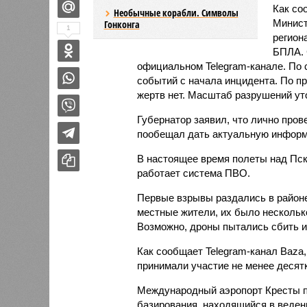
Как со
Необычные корабли. Символы
Минист
Гонконга
1
регион
БПЛА.
официальном Telegram-канале. По с
событий с начала инцидента. По п
жертв нет. Масштаб разрушений ут
Губернатор заявил, что лично пров
пообещал дать актуальную инфор
В настоящее время полеты над Пск
работает система ПВО.
Первые взрывы раздались в районе 
местные жители, их было нескольк
Возможно, дроны пытались сбить и
Как сообщает Telegram-канал Baza, 
принимали участие не менее десят
Международный аэропорт Кресты п
базирования, находящийся в веден