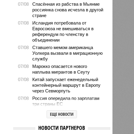
07/08
Спасённая из рабства в Мьянме
россиянка снова исчезла в другой
стране
07/08
Исландия потребовала от
Евросоюза не вмешиваться в
референдум по членству в
объединении
07/08
Ставшего мемом американца
Уолкера вызвали в миграционную
службу
07/08
Марокко опасается нового
наплыва мигрантов в Сеуту
07/08
Китай запускает еженедельный
контейнерный маршрут в Европу
через Севморпуть
07/08
Россия опередила по зарплатам
три страны ЕС
07/08
Александр Лукашенко призвал
ЕЩЕ НОВОСТИ
белорусов скупать пустующие
избы
НОВОСТИ ПАРТНЕРОВ
07/08
Девушка объяснила убийство