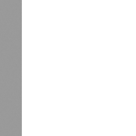
Если в «Сказочном лесу» техзаказч
90%, затем 97%, с конкретными и
конструкций, устранение проектных
отчётности дольщики не видят. Ни C
подтверждают ни соблюдения графи
выполненных работ.
Напрашивается закономерный вопро
(достраивать проблемные объекты 
масштабируется на Люблино? И озн
реальности подрядчик по «Станци
лагеря у объекта в 2025–2026 года
в личном общении нам перестали 
рассказывают расстроенные дольщ
Казалось бы, формально ответстве
Suns Development – банкрот, часть 
бенефициар компании находится под
проблемных объектов группы – «Ста
согласно информации на сайтах Capi
объектов уже сданы или близки к с