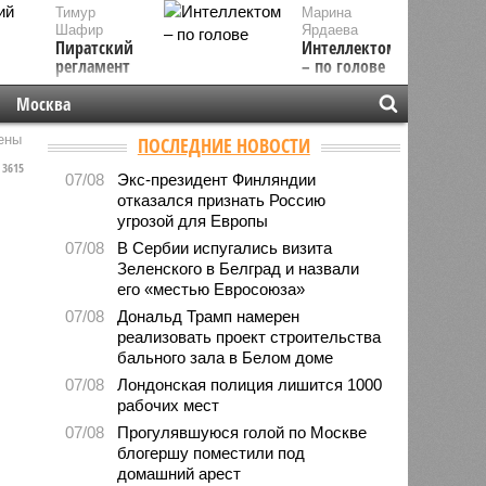
Тимур
Марина
Шафир
Ярдаева
Пиратский
Интеллектом
регламент
– по голове
Москва
ены
ПОСЛЕДНИЕ НОВОСТИ
3615
07/08
Экс-президент Финляндии
отказался признать Россию
угрозой для Европы
07/08
В Сербии испугались визита
Зеленского в Белград и назвали
его «местью Евросоюза»
07/08
Дональд Трамп намерен
реализовать проект строительства
бального зала в Белом доме
07/08
Лондонская полиция лишится 1000
рабочих мест
07/08
Прогулявшуюся голой по Москве
блогершу поместили под
домашний арест