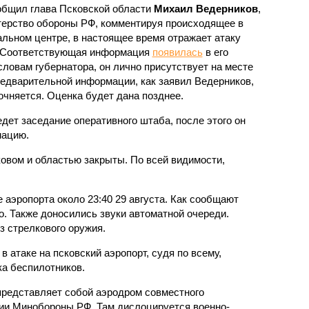
общил глава Псковской области
Михаил Ведерников
,
ерство обороны РФ, комментируя происходящее в
альном центре, в настоящее время отражает атаку
 Соответствующая информация
появилась
в его
ловам губернатора, он лично присутствует на месте
редварительной информации, как заявил Ведерников,
очняется. Оценка будет дана позднее.
едет заседание оперативного штаба, после этого он
мацию.
овом и областью закрыты. По всей видимости,
аэропорта около 23:40 29 августа. Как сообщают
о. Также доносились звуки автоматной очереди.
з стрелкового оружия.
в атаке на псковский аэропорт, судя по всему,
ка беспилотников.
редставляет собой аэродром совместного
ии Минобороны РФ. Там дислоцируется военно-