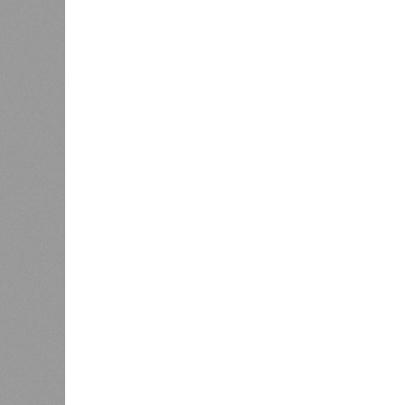
В РАЗДЕЛЕ
Пока в 
0
получаю
Ваш счёт
соответ
жилищно
0
станций
сказать
«Единая Россия» против своего
назначенца
0
ЖК «Светлый мир «Станция Л»: та 
та же
анонсированная
схема дострой
прошедшие два года результатов, п
информации
из профильных портал
декабрю 2026 г., вторую – к марту 2
задается вопросом: как эти сроки
площадке, по свидетельствам доль
техника отсутствует. Ни бетононас
подрядчиков. При том, что до «дек