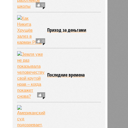
93
Приход за деньгами
20
Последние времена
1
ьхин