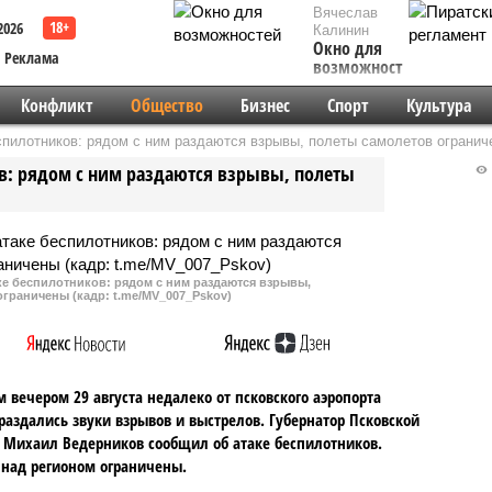
Вячеслав
2026
Калинин
Окно для
Реклама
возможностей
Конфликт
Общество
Бизнес
Спорт
Культура
спилотников: рядом с ним раздаются взрывы, полеты самолетов огранич
ов: рядом с ним раздаются взрывы, полеты
ке беспилотников: рядом с ним раздаются взрывы,
граничены (кадр: t.me/MV_007_Pskov)
 вечером 29 августа недалеко от псковского аэропорта
раздались звуки взрывов и выстрелов. Губернатор Псковской
 Михаил Ведерников сообщил об атаке беспилотников.
над регионом ограничены.