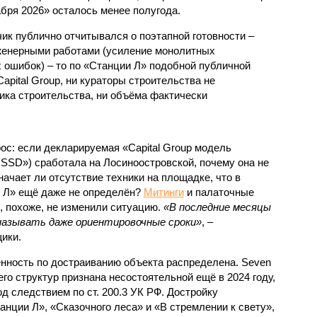
абря 2026» осталось менее полугода.
ик публично отчитывался о поэтапной готовности –
нженерными работами (усиление монолитных
 ошибок) – то по «Станции Л» подобной публичной
apital Group, ни кураторы строительства не
ка строительства, ни объёма фактически
с: если декларируемая «Capital Group модель
SSD») сработала на Лосиноостровской, почему она не
ачает ли отсутствие техники на площадке, что в
и Л» ещё даже не определён?
Митинги
и палаточные
х, похоже, не изменили ситуацию.
«В последние месяцы
называть даже ориентировочные сроки»
, –
ики.
нность по достраиванию объекта распределена. Seven
его структур признана несостоятельной ещё в 2024 году,
 следствием по ст. 200.3 УК РФ. Достройку
нции Л», «Сказочного леса» и «В стремлении к свету»,