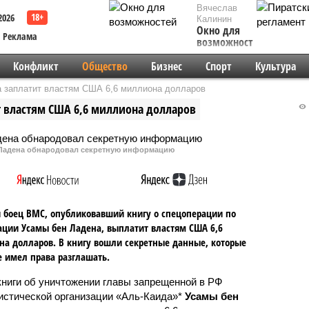
Вячеслав
2026
Калинин
Окно для
Реклама
возможностей
Конфликт
Общество
Бизнес
Спорт
Культура
а заплатит властям США 6,6 миллиона долларов
т властям США 6,6 миллиона долларов
н Ладена обнародовал секретную информацию
боец ВМС, опубликовавший книгу о спецоперации по
ции Усамы бен Ладена, выплатит властям США 6,6
а долларов. В книгу вошли секретные данные, которые
е имел права разглашать.
книги об уничтожении главы запрещенной в РФ
истической организации «Аль-Каида»*
Усамы бен