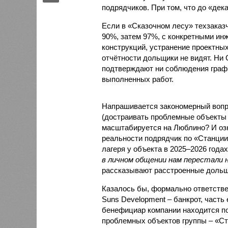
подрядчиков. При том, что до «дек
Если в «Сказочном лесу» техзаказч
90%, затем 97%, с конкретными и
конструкций, устранение проектных
отчётности дольщики не видят. Ни C
подтверждают ни соблюдения графи
выполненных работ.
Напрашивается закономерный вопро
(достраивать проблемные объекты 
масштабируется на Люблино? И озн
реальности подрядчик по «Станци
лагеря у объекта в 2025–2026 года
в личном общении нам перестали 
рассказывают расстроенные дольщ
Казалось бы, формально ответстве
Suns Development – банкрот, часть 
бенефициар компании находится под
проблемных объектов группы – «Ста