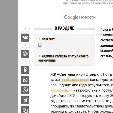
продолжают ждать от компании Cap
В РАЗДЕЛЕ
Пока в 
0
получаю
Ваш счёт
соответ
жилищно
0
станций
сказать
«Единая Россия» против своего
назначенца
0
ЖК «Светлый мир «Станция Л»: та 
та же
анонсированная
схема дострой
прошедшие два года результатов, п
информации
из профильных портал
декабрю 2026 г., вторую – к марту 2
задается вопросом: как эти сроки
площадке, по свидетельствам доль
техника отсутствует. Ни бетононас