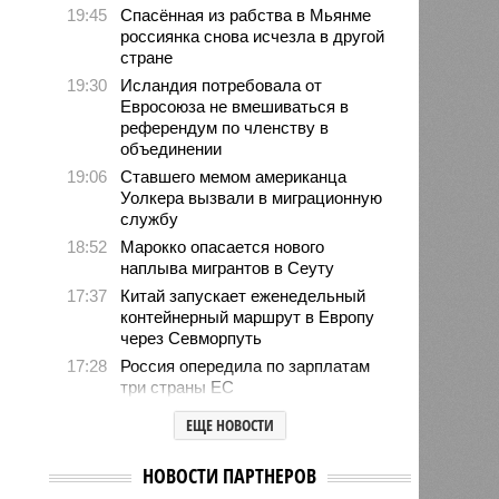
19:45
Спасённая из рабства в Мьянме
россиянка снова исчезла в другой
стране
19:30
Исландия потребовала от
Евросоюза не вмешиваться в
референдум по членству в
объединении
19:06
Ставшего мемом американца
Уолкера вызвали в миграционную
службу
18:52
Марокко опасается нового
наплыва мигрантов в Сеуту
17:37
Китай запускает еженедельный
контейнерный маршрут в Европу
через Севморпуть
17:28
Россия опередила по зарплатам
три страны ЕС
17:16
Александр Лукашенко призвал
ЕЩЕ НОВОСТИ
белорусов скупать пустующие
избы
НОВОСТИ ПАРТНЕРОВ
14:49
Девушка объяснила убийство