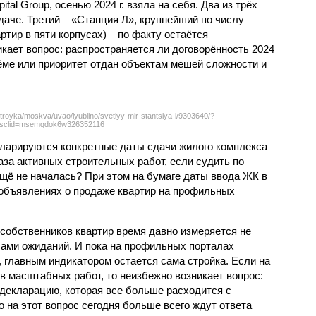
tal Group, осенью 2024 г. взяла на себя. Два из трёх
даче. Третий – «Станция Л», крупнейший по числу
тир в пяти корпусах) – по факту остаётся
кает вопрос: распространяется ли договорённость 2024
ёме или приоритет отдан объектам мешей сложности и
troyka/moskva/uvao/lyublino/svetlyy-mir-stantsiya-l/9303640/?
sclid=msemqdok6w326352116
екларируются конкретные даты сдачи жилого комплекса
фаза активных строительных работ, если судить по
ещё не началась? При этом на бумаге даты ввода ЖК в
объявлениях о продаже квартир на профильных
собственников квартир время давно измеряется не
ами ожиданий. И пока на профильных порталах
 главным индикатором остается сама стройка. Если на
в масштабных работ, то неизбежно возникает вопрос:
 декларацию, которая все больше расходится с
на этот вопрос сегодня больше всего ждут ответа