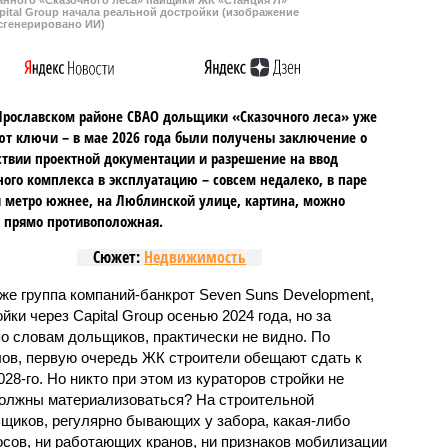
ital Group начала реальной достройки (изображение
сгенерировано ИИ)
Ярославском районе СВАО дольщики «Сказочного леса» уже
т ключи – в мае 2026 года были получены заключение о
ствии проектной документации и разрешение на ввод
го комплекса в эксплуатацию – совсем недалеко, в паре
 метро южнее, на Люблинской улице, картина, можно
, прямо противоположная.
Сюжет:
Недвижимость
же группа компаний-банкрот Seven Suns Development,
ки через Capital Group осенью 2024 года, но за
о словам дольщиков, практически не видно. По
ов, первую очередь ЖК строители обещают сдать к
028-го. Но никто при этом из кураторов стройки не
 должны материализоваться? На строительной
щиков, регулярно бывающих у забора, какая-либо
осов, ни работающих кранов, ни признаков мобилизации