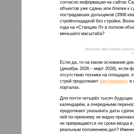
согласно информации на сайтах Capi
объектов уже сданы или близки к с
пострадавших дольщиков (3908 квар
стройплощадкой без стройки. Возни
года на «Станцию Л» в полном объ
меньшего масштаба?
Источник: https://avaho.ru/novos
y
Если да, то на каком основании д
(декабрь 2026 – март 2028), если 
отсутствию техники на площадке, 
строй продолжают
фигурировать
в 
порталах.
Для почти четырёх тысяч будущих 
календарём, а очередными перенос
продолжают указывать даты сдачи,
ней по-прежнему не видно признако
не превращаются ли сроки ввода в
реальным положением дел? Именно 