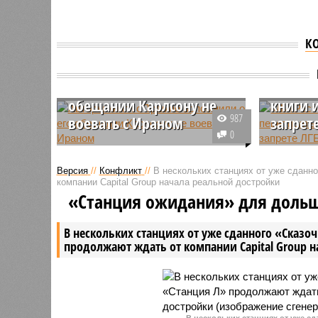
К
Авторы книги о Трампе
«ЛитРе
вспомнили о его
автора
обещании Карлсону не
книги и
987
воевать с Ираном
запрет
0
Американский лидер Дональд
Сервис «
Трамп в прошлом году дал
продажи к
Версия
//
Конфликт
//
В нескольких станциях от уже сданн
частные заверения журналисту
попасть п
компании Capital Group начала реальной достройки
Такеру Карлсону и
запрете 
«Станция ожидания» для доль
предпринимателю Илону Маску в
могут бы
том, что Соединенные Штаты не
продажу 
В нескольких станциях от уже сданного «Сказо
станут вступать в военный
соответс
продолжают ждать от компании Capital Group 
конфликт с Ираном.
В нескольких станциях от уже с