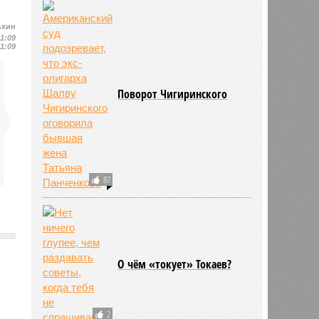
ьхин
11:09
11:09
Поворот Чигиринского
87
О чём «токует» Токаев?
689
2