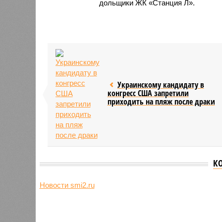
дольщики ЖК «Станция Л».
Украинскому кандидату в
конгресс США запретили
приходить на пляж после драки
К
Новости smi2.ru
Версия
//
Общество
//
Земля уже не раз показывала человеч
Последние времена