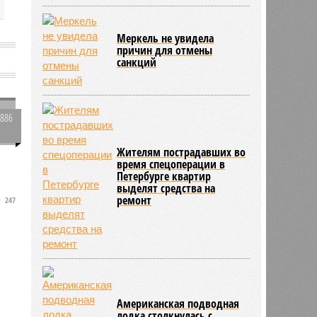
Меркель не увидела
причин для отмены
санкций
о
1886
0
л
Жителям пострадавших во
время спецоперации в
Петербурге квартир
выделят средства на
ремонт
247
Американская подводная
лодка столкнулась с