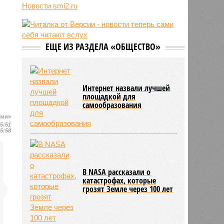
трёхмесячного сына
Новости smi2.ru
14:40
Сергей Миронов выступил за
увеличение пенсий детям,
потерявшим родителей
ЕЩЕ ИЗ РАЗДЕЛА «ОБЩЕСТВО»
13:56
Финляндия захотела использовать
приграничные болота против
России
Интернет назвали лучшей
площадкой для
самообразования
сии»
15:51
15:58
В NASA рассказали о
катастрофах, которые
грозят Земле через 100 лет