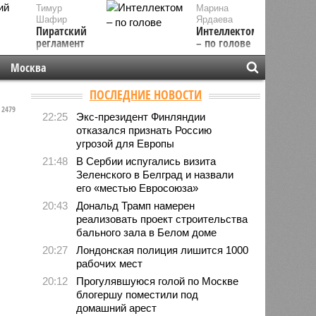
Тимур
Марина
Шафир
Ярдаева
Пиратский
Интеллектом
регламент
– по голове
Москва
ПОСЛЕДНИЕ НОВОСТИ
2479
22:25
Экс-президент Финляндии
отказался признать Россию
угрозой для Европы
21:48
В Сербии испугались визита
Зеленского в Белград и назвали
его «местью Евросоюза»
20:43
Дональд Трамп намерен
реализовать проект строительства
бального зала в Белом доме
20:27
Лондонская полиция лишится 1000
рабочих мест
20:12
Прогулявшуюся голой по Москве
блогершу поместили под
домашний арест