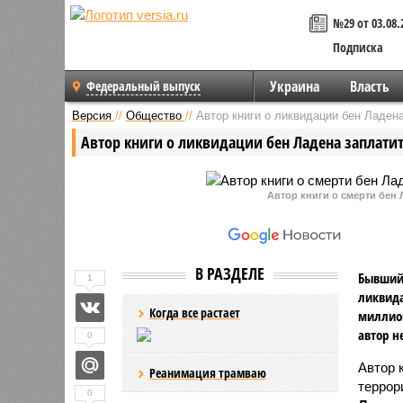
№29 от 03.08.
Подписка
Украина
Власть
Федеральный выпуск
Версия
//
Общество
//
Автор книги о ликвидации бен Ладен
Автор книги о ликвидации бен Ладена заплати
Автор книги о смерти бе
В РАЗДЕЛЕ
Бывший 
1
ликвида
Когда все растает
миллион
автор н
0
Автор 
Реанимация трамваю
террор
0