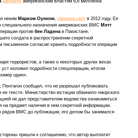
а
заплатит
американским властям 6,6 миллиона
ая неким
Марком Оуэном
,
увидела свет
в 2012 году. Ее
л специального назначения американских ВМС
Мэтт
операции против
бен Ладена
в Пакистане.
его солдата в распространении секретной
м письменное согласие хранить подробности операции
варя террористов, а также о некоторых других вехах
 уст изложил подробности спецоперации, итогом
номер один».
т, Пентагон сообщил, что не разрешал публиковать
 ее тексте. Министерство юстиции обвинило «морского
кацией не дал представителям ведомства ознакомиться
я на предмет наличия в нем секретной информации.
из рядов ВМС до публикации, его делом бы занимался
 стороны пришли к соглашению, что автор выплатит