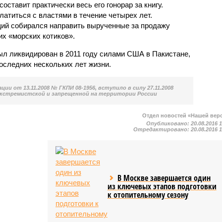
оставит практически весь его гонорар за книгу.
атиться с властями в течение четырех лет.
й собирался направить вырученные за продажу
х «морских котиков».
л ликвидирован в 2011 году силами США в Пакистане,
последних нескольких лет жизни.
ии от 13.11.2008 № ГКПИ 08-1956, вступило в силу 27.11.2008
экстремистской и запрещенной на территории России
Отдел новостей «Нашей вер
Опубликовано:
20.08.2016 
Отредактировано:
20.08.2016 
В Москве завершается один
из ключевых этапов подготовки
к отопительному сезону