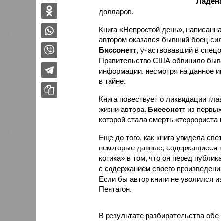
Ладен
долларов.
Книга «Непростой день», написанн
автором оказался бывший боец си
Биссонетт
, участвовавший в спец
Правительство США обвинило бывш
информации, несмотря на данное и
в тайне.
Книга повествует о ликвидации гла
жизни автора.
Биссонетт
из первых
которой стала смерть «террориста 
Еще до того, как книга увидела све
некоторые данные, содержащиеся в
котика» в том, что он перед публи
с содержанием своего произведени
Если бы автор книги не уволился 
Пентагон.
В результате разбирательства обе