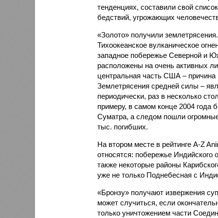
тенденциях, составили свой списо
бедствий, угрожающих человечеству
«Золото» получили землетрясения.
Тихоокеанское вулканическое огне
западное побережье Северной и Юж
расположены на очень активных ли
центральная часть США – причина
Землетрясения средней силы – явле
периодически, раз в несколько стол
примеру, в самом конце 2004 года 
Суматра, а следом пошли огромные
тыс. погибших.
На втором месте в рейтинге A-Z An
относятся: побережье Индийского о
также некоторые районы Карибского
уже не только Поднебесная с Индие
«Бронзу» получают извержения су
может случиться, если окончатель
только уничтожением части Соеди