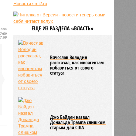
конфликт на Украине
Новости smi2.ru
10:31
Инфантино извинился перед
советом ФИФА за попытку
провернуть скандальную сделку
ЕЩЕ ИЗ РАЗДЕЛА «ВЛАСТЬ»
10:26
В Польше рассказали о тренде
нова
17:59
нападений на украинцев в стране
17:59
Вячеслав Володин
рассказал, как иноагентам
избавиться от своего
статуса
Джо Байден назвал
Дональда Трампа слишком
старым для США