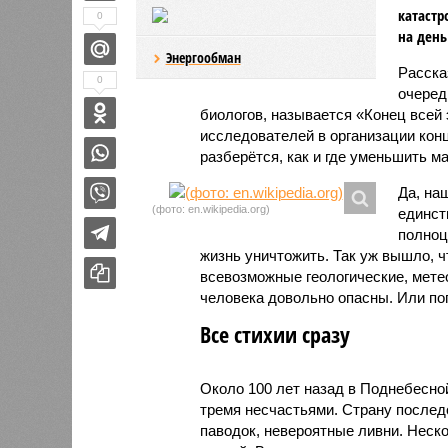
катастр
0
на день
Энергообман
Расск
0
очеред
биологов, называется «Конец всей
исследователей в организации кон
разберётся, как и где уменьшить 
Да, на
(фото: en.wikipedia.org)
единст
полноц
жизнь уничтожить. Так уж вышло, 
всевозможные геологические, мете
человека довольно опасны. Или по
Все стихии сразу
Около 100 лет назад в Поднебесно
тремя несчастьями. Страну послед
паводок, невероятные ливни. Неск