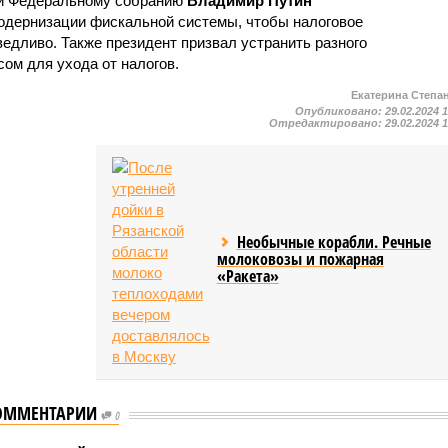
ии Федеральному собранию
Владимир Путин
одернизации фискальной системы, чтобы налоговое
едливо. Также президент призвал устранить разного
ом для ухода от налогов.
Екатерина Степа
Опубликовано:
29.02.2024 
Отредактировано:
29.02.2024 
Необычные корабли. Речные
молоковозы и пожарная
«Ракета»
ОММЕНТАРИИ
0
Антон Силуанов и