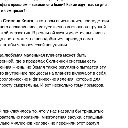
офы в прошлом – какими они были? Какие ждут нас со дня
 и чем грозят?
аз
Стивена Кинга
, в котором описывались последствия
ного апокалипсиса, искусственно вызванного группой
 этой мерзости». В реальной жизни участия пытливых
ца света может не понадобиться: природа сама
масштабы человеческой популяции.
ша любимая маленькая планета может быть
венной, где в пределах Солнечной системы есть
енная жизнь, но Земля также регулярно пытается эту
что внутренние процессы на планете включают в себя
орологические и физические явления, которые для
просту смертельны. И вот несколько тому примеров.
й приключилось то, что у нас назвали бы тридцатью
овательно поразили: многолетняя засуха, страшный
олько миллионов человек не пережили этот разгул