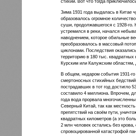
стихий. Вот что тогда приключилось
Зима 1931 года выдалась в Китае 
образовалось огромное количество
суши, продолжавшегося с 1928-го. 
устремился в реки, начался небы
наводнением, которое обильные вес
преобразовалось в массовый потоп
циклонами. Последствия оказались
территорию в 180 тыс. квадратных 
Курским или Калужским областям, 
В общем, недаром события 1931-го
смертоносных стихийных бедствий,
пострадавших в тот год достигло 5
составило 4 миллиона. Впрочем, для
года вода прорвала многочисленны
Северный Китай, так как местность
препятствий на своём пути, уничто
квадратных километров (а это бол
2 млн человек остались без крова,
спровоцированной катастрофой па