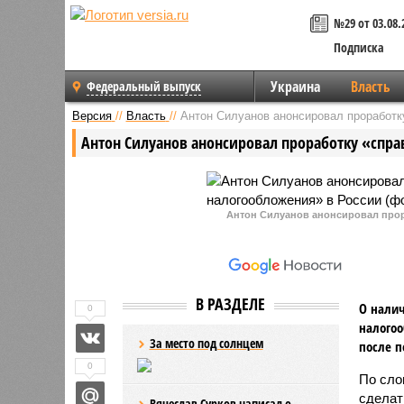
№29 от 03.08.
Подписка
Украина
Власть
Федеральный выпуск
Версия
//
Власть
//
Антон Силуанов анонсировал проработк
Антон Силуанов анонсировал проработку «спра
Антон Силуанов анонсировал про
В РАЗДЕЛЕ
О нали
0
налогоо
За место под солнцем
после п
0
По сло
сделат
Вячеслав Сурков написал о