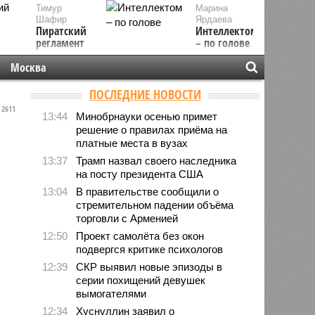
Тимур
Марина
Шафир
Ярдаева
Пиратский
Интеллектом
регламент
– по голове
Москва
ПОСЛЕДНИЕ НОВОСТИ
2611
13:44
Минобрнауки осенью примет
решение о правилах приёма на
платные места в вузах
13:37
Трамп назвал своего наследника
на посту президента США
13:04
В правительстве сообщили о
стремительном падении объёма
торговли с Арменией
12:50
Проект самолёта без окон
подвергся критике психологов
12:39
СКР выявил новые эпизоды в
серии похищений девушек
вымогателями
12:34
Хуснуллин заявил о