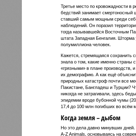
Третье место по кровожадности в р
бедствий занимает смертоносный ц
ставший самым мощным среди себе
наблюдений. Он поразил территори
тогда называвшейся Восточным Пак
штата Западная Бенгалия. Шторма 
полумиллиона человек.
Кажется, стремящаяся сохранить с
знала о том, какие именно страны 
«грязными» в плане производств, 
их демографию. А как ещё объяснить
природных катастроф почти все ме
Пакистане, Бангладеш и Турции? Ч
никогда не затрагивали, здесь бе
эпидемии вроде бубонной чумы (200
17,4 до 100 млн погибших во всём м
Когда земля – дыбом
Но это дела давно минувших дней.
A-Z Animals, основываясь на совр