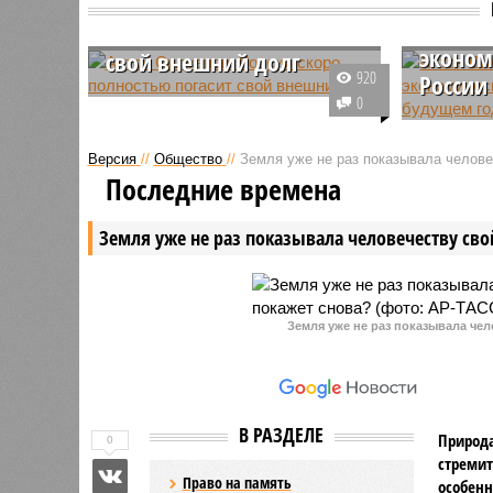
Антон 
Антон Силуанов: Россия
спрогн
скоро полностью погасит
эконом
свой внешний долг
920
России
Выступая на Петербургском
0
международном экономическом
Министр 
форуме, министр финансов
Федераци
Версия
//
Общество
//
Земля уже не раз показывала человеч
России Антон Силуанов заявил,
выразил 
Последние времена
что страна в скором времени
переходо
полностью погасит свой внешний
экономич
Земля уже не раз показывала человечеству свой
долг.
предстоя
Земля уже не раз показывала чел
В РАЗДЕЛЕ
Природа
0
стремит
Право на память
особенн