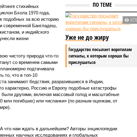
ПО ТЕМЕ
ейтинге стихийных
иклон Бхола 1970 года,
 подобных за всю историю
477
и современной Бангладеш,
истаном, и индийского
Уже не до жиру
унесли жизни
Государство посылает воротилам
сигналы, к которым хорошо бы
вою чистоту природа что-то
прислушаться
станут со временем самыми
и планомерно подтачивала
 то, что в топ-10
ста занимают бедствия, разразившиеся в Индии,
то характерно, Россию и Европу подобные катастрофы
ды были другими, включая массовый голод и масштабные
 млн погибших) или «испанки» (по разным оценкам, от
ире).
 А что нам ждать в дальнейшем? Авторы энциклопедии
еменных научных исследованиях и глобальных