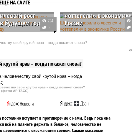
Силуанов
Александр Шохин
ЕЩЕ НА САЙТЕ
озировал
поспорили о «весне» и
ический рост
«оттепели» в экономике
724
 в будущем году
России
0
финансов Российской
Глава РСПП и министр финансо
и Антон Силуанов
России не сошлись во мнении,
еству свой крутой нрав – когда покажет снова?
ожидания, связанные с
чего стоит ждать от российской
м к более активному
экономики – очередного
ескому росту в
охлаждения после «оттепели»
 крутой нрав – когда покажет снова?
щем году.
или все-таки «экономической
весны».
овечеству свой крутой нрав – когда покажет снова?
(фото: АР-ТАСС)
 постоянно вступает в противоречие с нами. Ведь пока она
ся всё на планете держать в балансе, человечество не
о церемонится с окружающей средой. Самые массовые