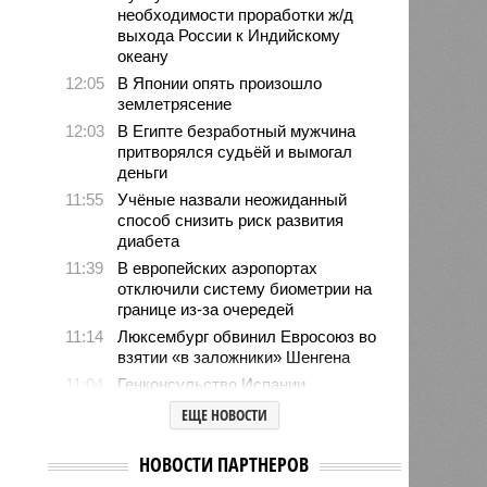
необходимости проработки ж/д
выхода России к Индийскому
океану
12:05
В Японии опять произошло
землетрясение
12:03
В Египте безработный мужчина
притворялся судьёй и вымогал
деньги
11:55
Учёные назвали неожиданный
способ снизить риск развития
диабета
11:39
В европейских аэропортах
отключили систему биометрии на
границе из-за очередей
11:14
Люксембург обвинил Евросоюз во
взятии «в заложники» Шенгена
11:04
Генконсульство Испании
выпустило предупреждение для
ЕЩЕ НОВОСТИ
россиян
10:39
МИД РФ: Евросоюз не позволит в
НОВОСТИ ПАРТНЕРОВ
ближайшее время урегулировать