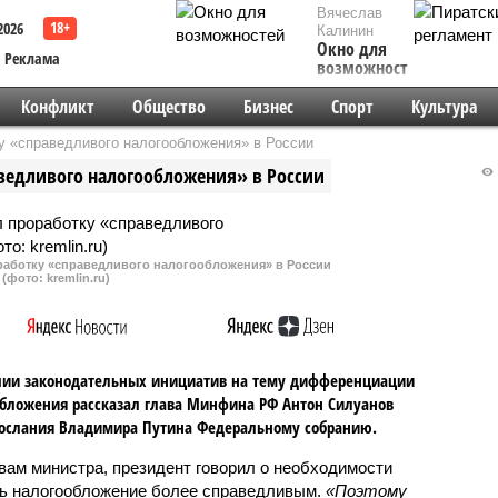
Вячеслав
2026
Калинин
Окно для
Реклама
возможностей
Конфликт
Общество
Бизнес
Спорт
Культура
у «справедливого налогообложения» в России
ведливого налогообложения» в России
работку «справедливого налогообложения» в России
(фото: kremlin.ru)
чии законодательных инициатив на тему дифференциации
бложения рассказал глава Минфина РФ Антон Силуанов
ослания Владимира Путина Федеральному собранию.
вам министра, президент говорил о необходимости
ь налогообложение более справедливым.
«Поэтому