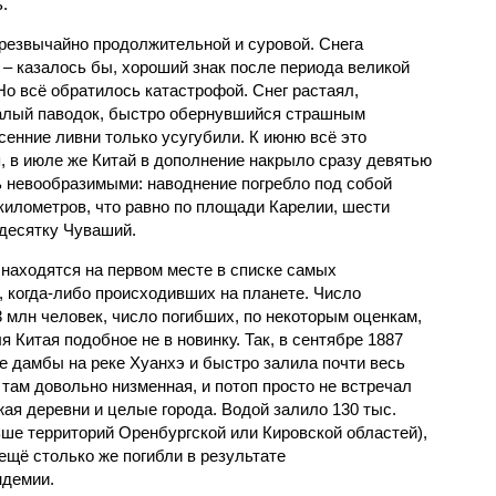
.
чрезвычайно продолжительной и суровой. Снега
 – казалось бы, хороший знак после периода великой
Но всё обратилось катастрофой. Снег растаял,
валый паводок, быстро обернувшийся страшным
енние ливни только усугубили. К июню всё это
, в июле же Китай в дополнение накрыло сразу девятью
 невообразимыми: наводнение погребло под собой
километров, что равно по площади Карелии, шести
десятку Чуваший.
 находятся на первом месте в списке самых
 когда-либо происходивших на планете. Число
3 млн человек, число погибших, по некоторым оценкам,
 Китая подобное не в новинку. Так, в сентябре 1887
е дамбы на реке Хуанхэ и быстро залила почти весь
 там довольно низменная, и потоп просто не встречал
жая деревни и целые города. Водой залило 130 тыс.
ьше территорий Оренбургской или Кировской областей),
 ещё столько же погибли в результате
ндемии.