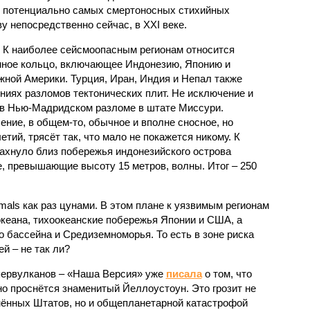
к потенциально самых смертоносных стихийных
 непосредственно сейчас, в XXI веке.
 К наиболее сейсмоопасным регионам относится
нное кольцо, включающее Индонезию, Японию и
ной Америки. Турция, Иран, Индия и Непал также
ниях разломов тектонических плит. Не исключение и
 в Нью-Мадридском разломе в штате Миссури.
ние, в общем-то, обычное и вполне сносное, но
етий, трясёт так, что мало не покажется никому. К
бахнуло близ побережья индонезийского острова
, превышающие высоту 15 метров, волны. Итог – 250
imals как раз цунами. В этом плане к уязвимым регионам
кеана, тихо­океанские побережья Японии и США, а
 бассейна и Средиземноморья. То есть в зоне риска
й – не так ли?
первулканов – «Наша Версия» уже
писала
о том, что
но проснётся знаменитый Йеллоустоун. Это грозит не
нённых Штатов, но и общепланетарной катастрофой