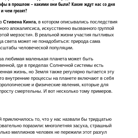
офы в прошлом – какими они были? Какие ждут нас со дня
 и чем грозят?
аз
Стивена Кинга
, в котором описывались последствия
ного апокалипсиса, искусственно вызванного группой
 этой мерзости». В реальной жизни участия пытливых
ца света может не понадобиться: природа сама
масштабы человеческой популяции.
ша любимая маленькая планета может быть
венной, где в пределах Солнечной системы есть
енная жизнь, но Земля также регулярно пытается эту
что внутренние процессы на планете включают в себя
орологические и физические явления, которые для
просту смертельны. И вот несколько тому примеров.
й приключилось то, что у нас назвали бы тридцатью
овательно поразили: многолетняя засуха, страшный
олько миллионов человек не пережили этот разгул