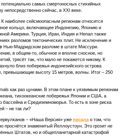
к потенциально самых смертоносных стихийных
 непосредственно сейчас, в XXI веке.
 К наиболее сейсмоопасным регионам относится
нное кольцо, включающее Индонезию, Японию и
ной Америки. Турция, Иран, Индия и Непал также
ниях разломов тектонических плит. Не исключение и
 в Нью-Мадридском разломе в штате Миссури.
ние, в общем-то, обычное и вполне сносное, но
етий, трясёт так, что мало не покажется никому. К
бахнуло близ побережья индонезийского острова
, превышающие высоту 15 метров, волны. Итог – 250
imals как раз цунами. В этом плане к уязвимым регионам
кеана, тихо­океанские побережья Японии и США, а
 бассейна и Средиземноморья. То есть в зоне риска
й – не так ли?
первулканов – «Наша Версия» уже
писала
о том, что
но проснётся знаменитый Йеллоустоун. Это грозит не
нённых Штатов, но и общепланетарной катастрофой