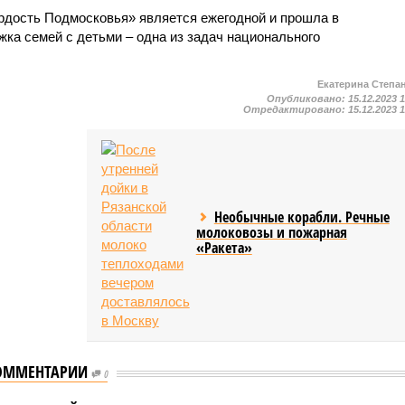
ордость Подмосковья» является ежегодной и прошла в
жка семей с детьми – одна из задач национального
Екатерина Степа
Опубликовано:
15.12.2023 
Отредактировано:
15.12.2023 
Необычные корабли. Речные
молоковозы и пожарная
«Ракета»
ОММЕНТАРИИ
0
 Воробьев и
ндр Новак