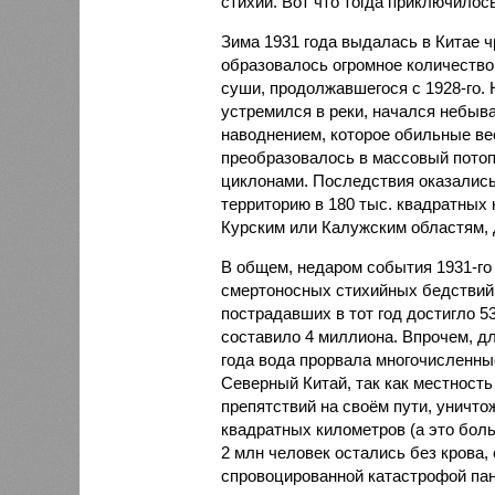
стихий. Вот что тогда приключилось
Зима 1931 года выдалась в Китае 
образовалось огромное количество
суши, продолжавшегося с 1928-го. 
устремился в реки, начался небы
наводнением, которое обильные вес
преобразовалось в массовый потоп
циклонами. Последствия оказались
территорию в 180 тыс. квадратных 
Курским или Калужским областям, 
В общем, недаром события 1931-го
смертоносных стихийных бедствий,
пострадавших в тот год достигло 5
составило 4 миллиона. Впрочем, для
года вода прорвала многочисленны
Северный Китай, так как местность
препятствий на своём пути, уничто
квадратных километров (а это бол
2 млн человек остались без крова,
спровоцированной катастрофой па