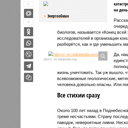
катастр
0
на день
Энергообман
Расск
0
очеред
биологов, называется «Конец всей
исследователей в организации кон
разберётся, как и где уменьшить 
Да, на
(фото: en.wikipedia.org)
единст
полноц
жизнь уничтожить. Так уж вышло, 
всевозможные геологические, мете
человека довольно опасны. Или по
Все стихии сразу
Около 100 лет назад в Поднебесно
тремя несчастьями. Страну послед
паводок, невероятные ливни. Неск