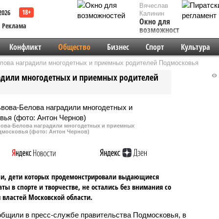
Вячеслав
2026
Калинин
Окно для
Реклама
возможностей
Конфликт
Общество
Бизнес
Спорт
Культура
лова наградили многодетных и приемных родителей Подмосковья
адили многодетных и приемных родителей
ова-Белова наградили многодетных и приемных
дмосковья (фото: Антон Чернов)
и, дети которых продемонстрировали выдающиеся
аты в спорте и творчестве, не остались без внимания со
 властей Московской области.
общили в пресс-службе правительства Подмосковья, в