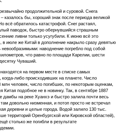
.
чрезвычайно продолжительной и суровой. Снега
 – казалось бы, хороший знак после периода великой
Но всё обратилось катастрофой. Снег растаял,
валый паводок, быстро обернувшийся страшным
енние ливни только усугубили. К июню всё это
, в июле же Китай в дополнение накрыло сразу девятью
 невообразимыми: наводнение погребло под собой
километров, что равно по площади Карелии, шести
десятку Чуваший.
 находятся на первом месте в списке самых
 когда-либо происходивших на планете. Число
3 млн человек, число погибших, по некоторым оценкам,
 Китая подобное не в новинку. Так, в сентябре 1887
е дамбы на реке Хуанхэ и быстро залила почти весь
 там довольно низменная, и потоп просто не встречал
жая деревни и целые города. Водой залило 130 тыс.
ьше территорий Оренбургской или Кировской областей),
 ещё столько же погибли в результате
ндемии.