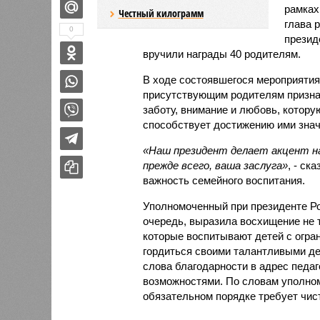
рамках
Честный килограмм
глава 
0
презид
вручили награды 40 родителям.
В ходе состоявшегося мероприятия
присутствующим родителям признат
заботу, внимание и любовь, которую
способствует достижению ими знач
«Наш президент делает акцент на
прежде всего, ваша заслуга»
, - ск
важность семейного воспитания.
Уполномоченный при президенте Ро
очередь, выразила восхищение не 
которые воспитывают детей с огр
гордиться своими талантливыми де
слова благодарности в адрес педаг
возможностями. По словам уполномо
обязательном порядке требует чист