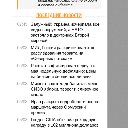
области –Москва, она не входит
в состав субъекта.
ПОСЛЕДНИЕ НОВОСТИ
07:49
Залужный: Украина исчерпала все
виды вооружений, а НАТО
застряло в доктринах Второй
мировой
05/08
МИД России раскритиковал ход
расследования теракта на
«Северных потоках»
05/08
Росстат зафиксировал первую с
мая недельную дефляцию: цены
на бензин и овощи пошли вниз
05/08
Минюст захотел добавить в меню
СИЗО яблоки, творог и сливочное
масло
05/08
Иран раскрыл подробности нового
маршрута через Ормузский
пролив
05/08
Госдеп США объявил рекордную
награду в 102 миллиона долларов