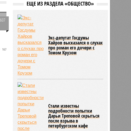
05/08
Baza: в водопроводной воде в
ЕЩЕ ИЗ РАЗДЕЛА «ОБЩЕСТВО»
Тюмени обнаружено превышение
ряда вредных веществ
05/08
ТЦК заработали 3 миллиарда
1607
долларов на «мёртвых душах»
0
-
05/08
В Испании потребовали исключить
Экс-депутат Госдумы
Марокко из числа организаторов
Хайров высказался о слухах
чемпионата мира 2030 года из-за
про роман его дочери с
миграционного кризиса
167
и
Томом Крузом
.
Стали известны
подробности попытки
Дарьи Треповой скрыться
после взрыва в
петербургском кафе