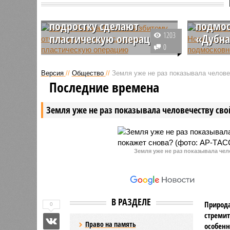
Избитому отчимом
посети
подростку сделают
подмос
1203
пластическую операцию
«Дубн
0
Уполномоченный по правам
В рамках
ребёнка в России Мария Львова-
форума о
Версия
//
Общество
//
Земля уже не раз показывала человеч
Белова сообщила, что 12-
зон, про
Последние времена
летнему мальчику из
губернат
Кемеровской области, которого
Андрей В
Земля уже не раз показывала человечеству свой
изуродовал отчим, сделают
РФ Алекс
пластическую операцию в
ознакоми
Москве.
Земля уже не раз показывала чел
В РАЗДЕЛЕ
Природа
0
стремит
Право на память
особенн