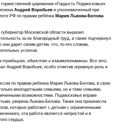
 торжественной церемонии «Гордость Подмосковья»
региона
Андрей Воробьев
и уполномоченный при
енте РФ по правам ребёнка
Мария Львова-Белова
 губернатор Московской области выразил
ельность за их благородный труд, а также подчеркнул
 они дарят своим детям, что, по его словам,
ительных успехов.
 традициях, единстве и взаимопонимании. Все это,
азал Андрей Воробьев, особо отметив огромную роль и
ссии по правам ребенка Мария Львова-Белова, в свою
только многодетными семьями, но и теми семьями,
аниченными возможностями. Подмосковье вправе
тьми, уверена Львова-Белова. Также она произнесла
огов, которые работают с детьми с ограниченными
ченного, эта работа является непростой и в
ого сердца.