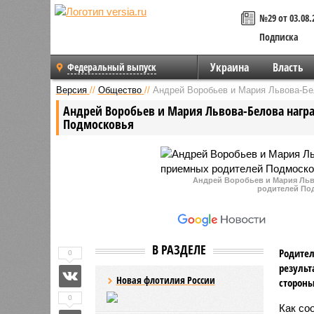
№29 от 03.08.
Подписка
Украина
Власть
Федеральный выпуск
Версия
//
Общество
//
Андрей Воробьев и Мария Львова-Бе
Андрей Воробьев и Мария Львова-Белова нагр
Подмосковья
Андрей Воробьев и Мария Льв
родителей По
В РАЗДЕЛЕ
Родител
0
результ
Новая флотилия России
стороны
0
Как со