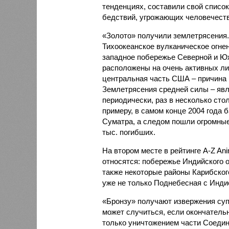
тенденциях, составили свой списо
бедствий, угрожающих человечеству
«Золото» получили землетрясения.
Тихоокеанское вулканическое огне
западное побережье Северной и Юж
расположены на очень активных ли
центральная часть США – причина
Землетрясения средней силы – явле
периодически, раз в несколько стол
примеру, в самом конце 2004 года 
Суматра, а следом пошли огромные
тыс. погибших.
На втором месте в рейтинге A-Z An
относятся: побережье Индийского о
также некоторые районы Карибского
уже не только Поднебесная с Индие
«Бронзу» получают извержения су
может случиться, если окончатель
только уничтожением части Соеди