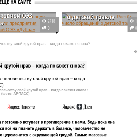
Мария Львова-Белова:
ЕЩЕ НА САЙТЕ
ли предприятия
Растёт число обращений
ковной ОЭЗ
о детской травле
2718
а»
Уполномоченная по правам
0
 II Международного
ребёнка в России Мария Львова
собых экономических
Белова сообщила, что в 2024
еству свой крутой нрав – когда покажет снова?
шедшего в Дубне,
году в аппарат поступило свыше
ор Московской области
240 сообщений о случаях травл
оробьев и вице-премьер
в образовательных учреждениях
 крутой нрав – когда покажет снова?
андр Новак лично
лись с рядом объектов.
овечеству свой крутой нрав – когда покажет снова?
(фото: АР-ТАСС)
 постоянно вступает в противоречие с нами. Ведь пока она
ся всё на планете держать в балансе, человечество не
о церемонится с окружающей средой. Самые массовые