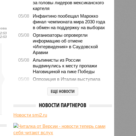
за головы лидеров мексиканского
картеля
05/08
Инфантино пообещал Марокко
финал чемпионата мира 2030 года
в обмен на поддержку на выборах
нова
12:53
05/08
Организаторы опровергли
12:53
информацию об отмене
«Интервидения» в Саудовской
Аравии
05/08
Альпинисты из России
выдвинулись к месту пропажи
Наговициной на пике Победы
05/08
Оппозиция в Италии выступила
против продолжения поставок
оружия Киеву
ЕЩЕ НОВОСТИ
05/08
Пенсионерка сожгла проданную по
«схеме Долиной» квартиру
НОВОСТИ ПАРТНЕРОВ
05/08
Microsoft обвинила российских
Новости smi2.ru
хакеров в глобальной охоте за
данными туристов через Wi-Fi в
отелях