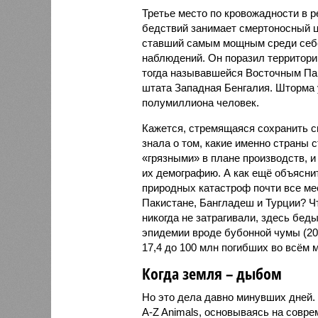
Третье место по кровожадности в р
бедствий занимает смертоносный ц
ставший самым мощным среди себе
наблюдений. Он поразил территори
тогда называвшейся Восточным Пак
штата Западная Бенгалия. Шторма 
полумиллиона человек.
Кажется, стремящаяся сохранить с
знала о том, какие именно страны 
«грязными» в плане производств, 
их демографию. А как ещё объяснить
природных катастроф почти все ме
Пакистане, Бангладеш и Турции? Ч
никогда не затрагивали, здесь бе
эпидемии вроде бубонной чумы (200
17,4 до 100 млн погибших во всём м
Когда земля – дыбом
Но это дела давно минувших дней.
A-Z Animals, основываясь на совр