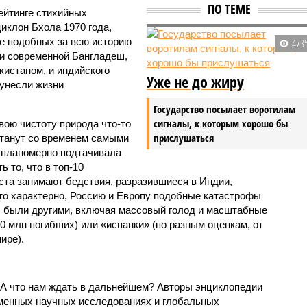
ПО ТЕМЕ
ейтинге стихийных
иклон Бхола 1970 года,
 подобных за всю историю
473
и современной Бангладеш,
истаном, и индийского
Уже не до жиру
унесли жизни
Государство посылает воротилам
сигналы, к которым хорошо бы
вою чистоту природа что-то
прислушаться
станут со временем самыми
и планомерно подтачивала
 то, что в топ-10
ста занимают бедствия, разразившиеся в Индии,
то характерно, Россию и Европу подобные катастрофы
ды были другими, включая массовый голод и масштабные
 млн погибших) или «испанки» (по разным оценкам, от
ире).
 А что нам ждать в дальнейшем? Авторы энциклопедии
еменных научных исследованиях и глобальных