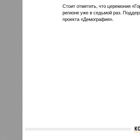
Стоит отметить, что церемония «Г
регионе уже в седьмой раз. Поддер
проекта «Демография».
К
Андрей
Мария Львова-Белова:
Алекса