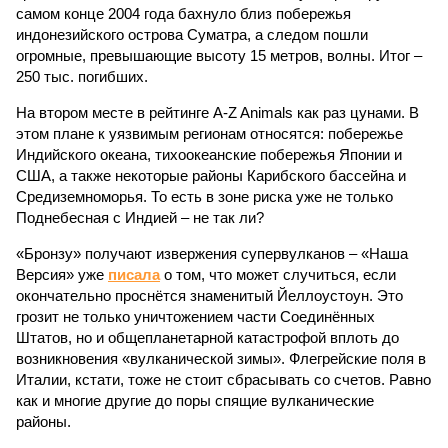
самом конце 2004 года бахнуло близ побережья
индонезийского острова Суматра, а следом пошли
огромные, превышающие высоту 15 метров, волны. Итог –
250 тыс. погибших.
На втором месте в рейтинге A-Z Animals как раз цунами. В
этом плане к уязвимым регионам относятся: побережье
Индийского океана, тихо­океанские побережья Японии и
США, а также некоторые районы Карибского бассейна и
Средиземноморья. То есть в зоне риска уже не только
Поднебесная с Индией – не так ли?
«Бронзу» получают извержения супервулканов – «Наша
Версия» уже
писала
о том, что может случиться, если
окончательно проснётся знаменитый Йеллоустоун. Это
грозит не только уничтожением части Соединённых
Штатов, но и общепланетарной катастрофой вплоть до
возникновения «вулканической зимы». Флегрейские поля в
Италии, кстати, тоже не стоит сбрасывать со счетов. Равно
как и многие другие до поры спящие вулканические
районы.