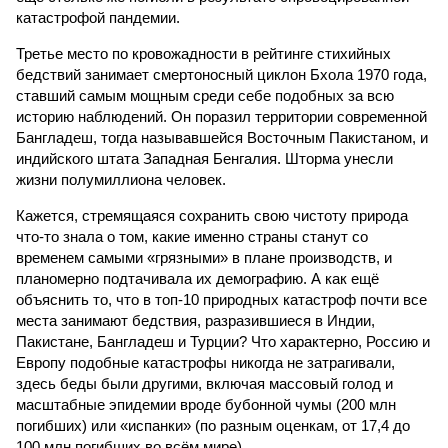
катастрофой пандемии.
Третье место по кровожадности в рейтинге стихийных
бедствий занимает смертоносный циклон Бхола 1970 года,
ставший самым мощным среди себе подобных за всю
историю наблюдений. Он поразил территории современной
Бангладеш, тогда называвшейся Восточным Пакистаном, и
индийского штата Западная Бенгалия. Шторма унесли
жизни полумиллиона человек.
Кажется, стремящаяся сохранить свою чистоту природа
что-то знала о том, какие именно страны станут со
временем самыми «грязными» в плане производств, и
планомерно подтачивала их демографию. А как ещё
объяснить то, что в топ-10 природных катастроф почти все
места занимают бедствия, разразившиеся в Индии,
Пакистане, Бангладеш и Турции? Что характерно, Россию и
Европу подобные катастрофы никогда не затрагивали,
здесь беды были другими, включая массовый голод и
масштабные эпидемии вроде бубонной чумы (200 млн
погибших) или «испанки» (по разным оценкам, от 17,4 до
100 млн погибших во всём мире).