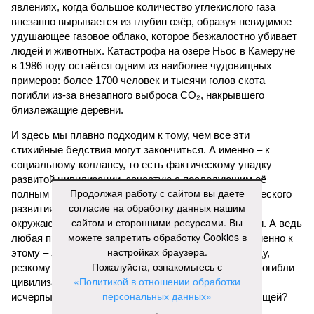
явлениях, когда большое количество углекислого газа
внезапно вырывается из глубин озёр, образуя невидимое
удушающее газовое облако, которое безжалостно убивает
людей и животных. Катастрофа на озере Ньос в Камеруне
в 1986 году остаётся одним из наиболее чудовищных
примеров: более 1700 человек и тысячи голов скота
погибли из-за внезапного выброса CO₂, накрывшего
близлежащие деревни.
И здесь мы плавно подходим к тому, чем все эти
стихийные бедствия могут закончиться. А именно – к
социальному коллапсу, то есть фактическому упадку
развитой цивилизации, зачастую с последующим её
Продолжая работу с сайтом вы даете
полным уничтожением. Среди причин такого трагического
согласие на обработку данных нашим
развития событий учёные называют деградацию
сайтом и сторонними ресурсами. Вы
окружающей среды, истощение ресурсов и болезни. А ведь
можете запретить обработку Cookies в
любая природная катастрофа непременно ведёт именно к
настройках браузера.
этому – экономическому кризису, эпидемиям, голоду,
Пожалуйста, ознакомьтесь с
резкому сокращению численности населения. Так погибли
«Политикой в отношении обработки
цивилизации шумеров, майя, кхмеров – список не
персональных данных»
исчерпывающий. Какая цивилизация будет следующей?
.