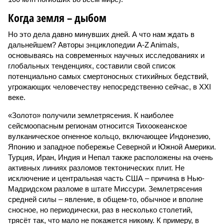
Когда земля – дыбом
Но это дела давно минувших дней. А что нам ждать в
дальнейшем? Авторы энциклопедии A-Z Animals,
основываясь на современных научных исследованиях и
глобальных тенденциях, составили свой список
потенциально самых смертоносных стихийных бедствий,
угрожающих человечеству непосредственно сейчас, в XXI
веке.
«Золото» получили землетрясения. К наиболее
сейсмоопасным регионам относится Тихоокеанское
вулканическое огненное кольцо, включающее Индонезию,
Японию и западное побережье Северной и Южной Америки.
Турция, Иран, Индия и Непал также расположены на очень
активных линиях разломов тектонических плит. Не
исключение и центральная часть США – причина в Нью-
Мадридском разломе в штате Миссури. Землетрясения
средней силы – явление, в общем-то, обычное и вполне
сносное, но периодически, раз в несколько столетий,
трясёт так, что мало не покажется никому. К примеру, в