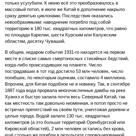
только усугубили. К июню всё это преобразовалось в
массовый потоп, в июле же Китай в дополнение накрыло
сразу девятью циклонами. Последствия оказались
невообразимыми: наводнение погребло под собой
территорию в 180 тыс. квадратных километров, что равно
по площади Карелии, шести Курским или Калужским
областям, десятку Чуваший.
В общем, недаром события 1931-го находятся на первом
месте в списке самых смертоносных стихийных бедствий,
когда-либо происходивших на планете. Число
пострадавших в тот год достигло 53 млн человек, число
погибших, по некоторым оценкам, составило 4 миллиона.
Впрочем, для Китая подобное не в новинку. Так, в сентябре
1887 года вода прорвала многочисленные дамбы на реке
Хуанхэ и быстро залила почти весь Северный Китай, так
как местность там довольно низменная, и потоп просто не
встречал препятствий на своём пути, уничтожая деревни и
целые города. Водой залило 130 тыс. квадратных
километров (а это больше территорий Оренбургской или
Кировской областей), 2 млн человек остались без крова,
ещё столько же погибли в результате спровоцированной