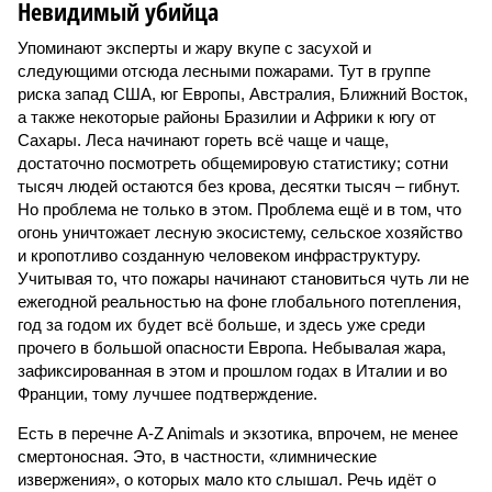
Невидимый убийца
Упоминают эксперты и жару вкупе с засухой и
следующими отсюда лесными пожарами. Тут в группе
риска запад США, юг Европы, Австралия, Ближний Восток,
а также некоторые районы Бразилии и Африки к югу от
Сахары. Леса начинают гореть всё чаще и чаще,
достаточно посмотреть общемировую статистику; сотни
тысяч людей остаются без крова, десятки тысяч – гибнут.
Но проблема не только в этом. Проблема ещё и в том, что
огонь уничтожает лесную экосистему, сельское хозяйство
и кропотливо созданную человеком инфраструктуру.
Учитывая то, что пожары начинают становиться чуть ли не
ежегодной реальностью на фоне глобального потепления,
год за годом их будет всё больше, и здесь уже среди
прочего в большой опасности Европа. Небывалая жара,
зафиксированная в этом и прошлом годах в Италии и во
Франции, тому лучшее подтверждение.
Есть в перечне A-Z Animals и экзотика, впрочем, не менее
смертоносная. Это, в частности, «лимнические
извержения», о которых мало кто слышал. Речь идёт о