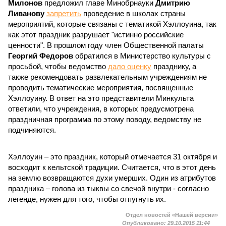
Милонов
предложил главе Минобрнауки
Дмитрию
Ливанову
запретить
проведение в школах страны
мероприятий, которые связаны с тематикой Хэллоуина, так
как этот праздник разрушает "истинно российские
ценности". В прошлом году член Общественной палаты
Георгий Федоров
обратился в Министерство культуры с
просьбой, чтобы ведомство
дало оценку
празднику, а
также рекомендовать развлекательным учреждениям не
проводить тематические мероприятия, посвященные
Хэллоуину. В ответ на это представители Минкульта
ответили, что учреждения, в которых предусмотрена
праздничная программа по этому поводу, ведомству не
подчиняются.
Хэллоуин – это праздник, который отмечается 31 октября и
восходит к кельтской традиции. Считается, что в этот день
на землю возвращаются духи умерших. Один из атрибутов
праздника – голова из тыквы со свечой внутри - согласно
легенде, нужен для того, чтобы отпугнуть их.
Отдел новостей «Нашей версии»
Опубликовано:
29.10.2015 11:44