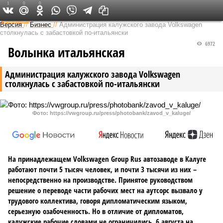
1
0
0
Федеральный выпуск
Версия
//
Бизнес
//
Администрация калужского завода Volkswagen
столкнулась с забастовкой по-итальянски
6972
Волынка итальянская
Администрация калужского завода Volkswagen
столкнулась с забастовкой по-итальянски
Фото: https://vwgroup.ru/press/photobank/zavod_v_kaluge/
На принадлежащем Volkswagen Group Rus автозаводе в Калуге
работают почти 5 тысяч человек, и почти 3 тысячи из них –
непосредственно на производстве. Принятое руководством
решение о переводе части рабочих мест на аутсорс вызвало у
трудового коллектива, говоря дипломатическим языком,
серьезную озабоченность. Но в отличие от дипломатов,
калужские рабочие словами не ограничились. 6 августа на