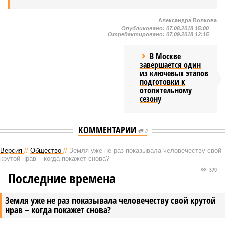
Александра Волкова
Опубликовано:
07.08.2018 15:00
Отредактировано:
07.09.2018 12:15
В Москве
завершается один
из ключевых этапов
подготовки к
отопительному
сезону
КОММЕНТАРИИ
0
Версия
//
Общество
//
Земля уже не раз показывала человечеству свой
крутой нрав – когда покажет снова?
570
Последние времена
Земля уже не раз показывала человечеству свой крутой
нрав – когда покажет снова?