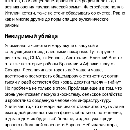
Штатов, но и общепланетарной катастрофой вплоть до
возникновения «вулканической зимы». Флегрейские поля в
Италии, кстати, тоже не стоит сбрасывать со счетов. Равно
как и многие другие до поры спящие вулканические
районы.
Невидимый убийца
Упоминают эксперты и жару вкупе с засухой и
следующими отсюда лесными пожарами. Тут в группе
риска запад США, юг Европы, Австралия, Ближний Восток,
а также некоторые районы Бразилии и Африки к югу от
Сахары. Леса начинают гореть всё чаще и чаще,
достаточно посмотреть общемировую статистику; сотни
тысяч людей остаются без крова, десятки тысяч – гибнут.
Но проблема не только в этом. Проблема ещё и в том, что
огонь уничтожает лесную экосистему, сельское хозяйство
и кропотливо созданную человеком инфраструктуру.
Учитывая то, что пожары начинают становиться чуть ли не
ежегодной реальностью на фоне глобального потепления,
год за годом их будет всё больше, и здесь уже среди
прочего в большой опасности Европа. Небывалая жара,