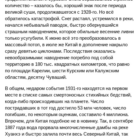
количество – казалось бы, хороший знак после периода
великой суши, продолжавшегося с 1928-го. Но всё
обратилось катастрофой. Снег растаял, устремился в реки,
начался небывалый паводок, быстро обернувшийся
страшным наводнением, которое обильные весенние ливни
только усугубили. К июню всё это преобразовалось в
массовый потоп, в июле же Китай в дополнение накрыло
сразу девятью циклонами. Последствия оказались
невообразимыми: наводнение погребло под собой
территорию в 180 тыс. квадратных километров, что равно
по площади Карелии, шести Курским или Калужским
областям, десятку Чуваший.
В общем, недаром события 1931-го находятся на первом
месте в списке самых смертоносных стихийных бедствий,
когда-либо происходивших на планете. Число
пострадавших в тот год достигло 53 млн человек, число
погибших, по некоторым оценкам, составило 4 миллиона.
Впрочем, для Китая подобное не в новинку. Так, в сентябре
1887 года вода прорвала многочисленные дамбы на реке
Хуанхэ и быстро залила почти весь Северный Китай, так