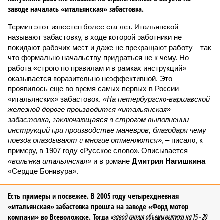
заводе началась «итальянская» забастовка.
Термин этот известен более ста лет. Итальянской
называют забастовку, в ходе которой работники не
покидают рабочих мест и даже не прекращают работу – так
что формально начальству придраться не к чему. Но
работа «строго по правилам и в рамках инструкций»
оказывается поразительно неэффективной. Это
проявилось еще во время самых первых в России
«итальянских» забастовок.
«На петербургско-варшавской
железной дороге производится «итальянская»
забастовка, заключающаяся в строгом выполнении
инструкций при производстве маневров, благодаря чему
поезда опаздывают и многие отменяются»
, – писало, к
примеру, в 1907 году «Русское слово». Описывается
«волынка итальянская»
и в романе
Дмитрия Нагишкина
«Сердце Бонивура».
Есть примеры и посвежее. В 2005 году четырехдневная
«итальянская» забастовка прошла на заводе «Форд мотор
компани» во Всеволожске. Тогда
«завод снизил объемы выпуска на 15 - 20