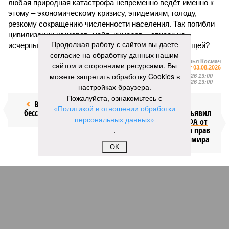
любая природная катастрофа непременно ведёт именно к
этому – экономическому кризису, эпидемиям, голоду,
резкому сокращению численности населения. Так погибли
цивилизации шумеров, майя, кхмеров – список не
Продолжая работу с сайтом вы даете
исчерпывающий. Какая цивилизация будет следующей?
согласие на обработку данных нашим
Илья Космач
сайтом и сторонними ресурсами. Вы
Газета
«Наша версия» №29 от 03.08.2026
можете запретить обработку Cookies в
Опубликовано:
05.08.2026 13:00
Отредактировано:
05.08.2026 13:00
настройках браузера.
Пожалуйста, ознакомьтесь с
Возраст
Инфантино
«Политикой в отношении обработки
бессмертия
отступил и объявил
персональных данных»
об отказе ФИФА от
.
продажи доли прав
на чемпионат мира
OK
КОММЕНТАРИИ
1
ПОСЛЕДНИЕ НОВОСТИ
12:08
Пинчук связал возобновление обменом
разведданными между США и Украиной с работой
боевого ИИ Palantir