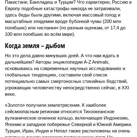
Пакистане, Бангладеш и Турции? Что характерно, Россию и
Европу подобные катастрофы никогда не затрагивали,
здесь беды были другими, включая массовый голод и
масштабные эпидемии вроде бубонной чумы (200 млн
погибших) или «испанки» (по разным оценкам, от 17,4 до
100 млн погибших во всём мире).
Когда земля – дыбом
Но это дела давно минувших дней. А что нам ждать в
дальнейшем? Авторы энциклопедии A-Z Animals,
основываясь на современных научных исследованиях и
глобальных тенденциях, составили свой список
потенциально самых смертоносных стихийных бедствий,
угрожающих человечеству непосредственно сейчас, в XXI
веке.
«Золото» получили землетрясения. К наиболее
сейсмоопасным регионам относится Тихоокеанское
вулканическое огненное кольцо, включающее Индонезию,
Японию и западное побережье Северной и Южной Америки.
Турция, Иран, Индия и Непал также расположены на очень