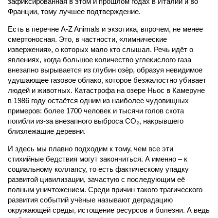
зафиксированная в этом и прошлом годах в Италии и во
Франции, тому лучшее подтверждение.
Есть в перечне A-Z Animals и экзотика, впрочем, не менее
смертоносная. Это, в частности, «лимнические
извержения», о которых мало кто слышал. Речь идёт о
явлениях, когда большое количество углекислого газа
внезапно вырывается из глубин озёр, образуя невидимое
удушающее газовое облако, которое безжалостно убивает
людей и животных. Катастрофа на озере Ньос в Камеруне
в 1986 году остаётся одним из наиболее чудовищных
примеров: более 1700 человек и тысячи голов скота
погибли из-за внезапного выброса CO₂, накрывшего
близлежащие деревни.
И здесь мы плавно подходим к тому, чем все эти
стихийные бедствия могут закончиться. А именно – к
социальному коллапсу, то есть фактическому упадку
развитой цивилизации, зачастую с последующим её
полным уничтожением. Среди причин такого трагического
развития событий учёные называют деградацию
окружающей среды, истощение ресурсов и болезни. А ведь