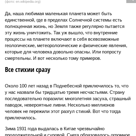
(фото: en.wikipedia.org)
Да, наша любимая маленькая планета может быть
единственной, где в пределах Солнечной системы есть
полноценная жизнь, но Земля также регулярно пытается
эту жизнь уничтожить. Так уж вышло, что внутренние
процессы на планете включают в себя всевозможные
геологические, метеорологические и физические явления,
которые для человека довольно опасны. Или попросту
смертельны. И вот несколько тому примеров.
Все стихии сразу
Около 100 лет назад в Поднебесной приключилось то, что
у нас назвали бы тридцатью тремя несчастьями. Страну
последовательно поразили: многолетняя засуха, страшный
паводок, невероятные ливни. Несколько миллионов
человек не пережили этот разгул стихий. Вот что тогда
приключилось.
Зима 1931 года выдалась в Китае чрезвычайно
продолжительной и суровой. Снега образовалось огромное