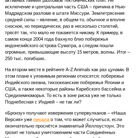
активных линиях разломов тектонических плит. Не
исключение и центральная часть США – причина в Нью-
Мадридском разломе в штате Миссури. Землетрясения
средней силы – явление, в общем-то, обычное и вполне
сносное, но периодически, раз в несколько столетий,
трясёт так, что мало не покажется никому. К примеру, в
самом конце 2004 года бахнуло близ побережья
индонезийского острова Суматра, а следом пошли
огромные, превышающие высоту 15 метров, волны. Итог –
250 тыс. погибших.
На втором месте в рейтинге A-Z Animals как раз цунами. В
этом плане к уязвимым регионам относятся: побережье
Индийского океана, тихо­океанские побережья Японии и
США, а также некоторые районы Карибского бассейна и
Средиземноморья. То есть в зоне риска уже не только
Поднебесная с Индией – не так ли?
«Бронзу» получают извержения супервулканов – «Наша
Версия» уже
писала
о том, что может случиться, если
окончательно проснётся знаменитый Йеллоустоун. Это
грозит не только уничтожением части Соединённых