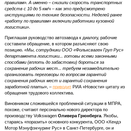
правилам». А именно – снизили скорость транспортных
средств с 10 до 5 км/ч – как это предусмотрено
инструкциями по технике безопасности. Неделей ранее
«работу по правилам» включили работники кузовной
логистики»
.
Приглашая руководство автозавода к диалогу, рабочие
составили обращение, в котором разъясняют свою
позицию.
«Мы, сотрудники ООО «Фольксваген Груп Рус»
департамента логистики... готовы всеми законными
способами (вплоть до забастовки) бороться за
сохранение рабочих мест... требуем незамедлительно
организовать переговоры по вопросам гарантий
сохранения рабочих мест и гарантий сохранения
заработной платы»
, –
приводит
РИА «Новости» цитату из
обращения трудового коллектива.
Виновником сложившейся проблемной ситуации в МПРА,
похоже, считают персонально нового директора по
производству Volkswagen
Оливера Грюнберга
. Якобы,
стараясь «поразить» основного конкурента, ООО «Хендэ
Мотор Мэнуфэкчуринг Рус» в Санкт-Петербурге, он и