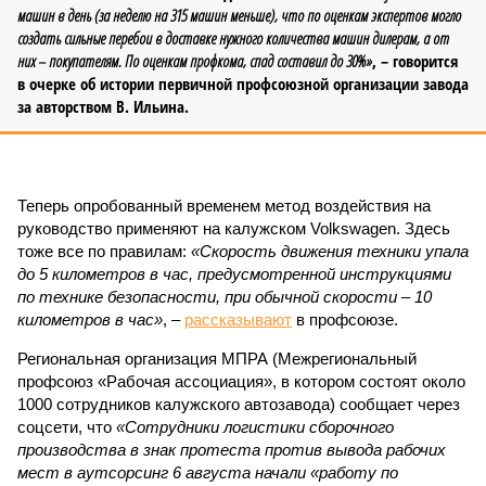
машин в день (за неделю на 315 машин меньше), что по оценкам экспертов могло
создать сильные перебои в доставке нужного количества машин дилерам, а от
них – покупателям. По оценкам профкома, спад составил до 30%»
, – говорится
в очерке об истории первичной профсоюзной организации завода
за авторством В. Ильина.
Теперь опробованный временем метод воздействия на
руководство применяют на калужском Volkswagen. Здесь
тоже все по правилам:
«Скорость движения техники упала
до 5 километров в час, предусмотренной инструкциями
по технике безопасности, при обычной скорости – 10
километров в час»
, –
рассказывают
в профсоюзе.
Региональная организация МПРА (Межрегиональный
профсоюз «Рабочая ассоциация», в котором состоят около
1000 сотрудников калужского автозавода) сообщает через
соцсети, что
«Сотрудники логистики сборочного
производства в знак протеста против вывода рабочих
мест в аутсорсинг 6 августа начали «работу по