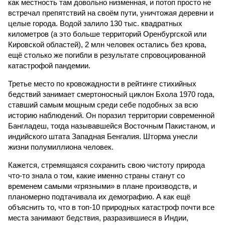
как местность там довольно низменная, и потоп просто не
встречал препятствий на своём пути, уничтожая деревни и
целые города. Водой залило 130 тыс. квадратных
километров (а это больше территорий Оренбургской или
Кировской областей), 2 млн человек остались без крова,
ещё столько же погибли в результате спровоцированной
катастрофой пандемии.
Третье место по кровожадности в рейтинге стихийных
бедствий занимает смертоносный циклон Бхола 1970 года,
ставший самым мощным среди себе подобных за всю
историю наблюдений. Он поразил территории современной
Бангладеш, тогда называвшейся Восточным Пакистаном, и
индийского штата Западная Бенгалия. Шторма унесли
жизни полумиллиона человек.
Кажется, стремящаяся сохранить свою чистоту природа
что-то знала о том, какие именно страны станут со
временем самыми «грязными» в плане производств, и
планомерно подтачивала их демографию. А как ещё
объяснить то, что в топ-10 природных катастроф почти все
места занимают бедствия, разразившиеся в Индии,