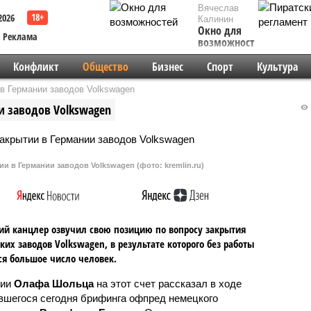
Вячеслав
2026
Калинин
Окно для
Реклама
возможностей
Конфликт
Общество
Бизнес
Спорт
Культура
в Германии заводов Volkswagen
и заводов Volkswagen
 в Германии заводов Volkswagen (фото: kremlin.ru)
й канцлер озвучил свою позицию по вопросу закрытия
ких заводов Volkswagen, в результате которого без работы
ся большое число человек.
нии
Олафа Шольца
на этот счет рассказал в ходе
вшегося сегодня брифинга офпред немецкого