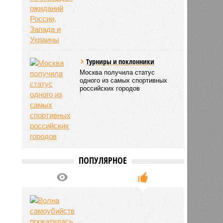
Не тем миром мазан
Мирный план Зеленского не
оправдал ожиданий России,
Запада и Украины
Турниры и поклонники
Москва получила статус
одного из самых спортивных
российских городов
ПОПУЛЯРНОЕ