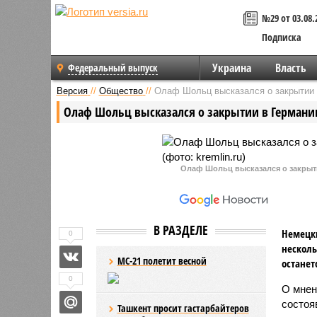
№29 от 03.08.
Подписка
Украина
Власть
Федеральный выпуск
Версия
//
Общество
//
Олаф Шольц высказался о закрытии 
Олаф Шольц высказался о закрытии в Германи
Олаф Шольц высказался о закрытии
В РАЗДЕЛЕ
Немецки
0
несколь
МС-21 полетит весной
останет
0
О мне
состоя
Ташкент просит гастарбайтеров