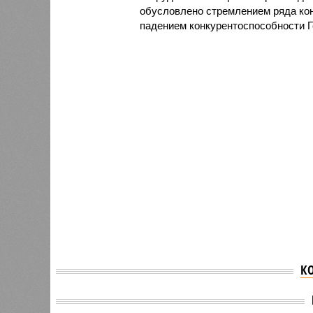
обусловлено стремлением ряда кон
падением конкурентоспособности Г
К
Дмитрий Медведев
объяснил желание Олафа
Олаф Ш