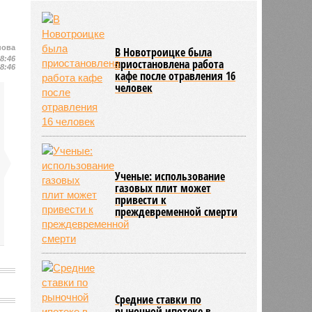
Новости smi2.ru
06/08
В Евросоюзе не смогли установить
связь между Россией и
миграционным кризисом в Сеуте
нова
06/08
Ямпольская объяснила причины
18:46
ЕЩЕ ИЗ РАЗДЕЛА «ОБЩЕСТВО»
проблем с поступлением в
18:46
ведущие вузы страны
В Новотроицке была
приостановлена работа
кафе после отравления 16
человек
Ученые: использование
газовых плит может
привести к
преждевременной смерти