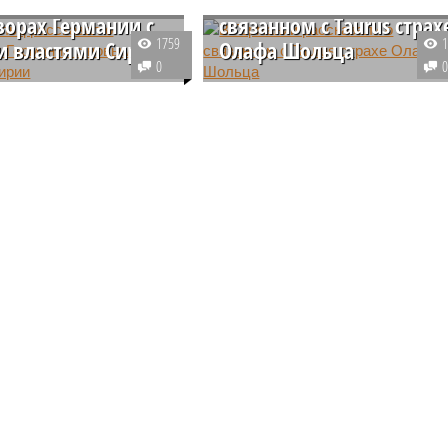
ворах Германии с
связанном с Taurus страх
1759
 властями Сирии
Олафа Шольца
0
й канцлер Олаф Шольц
Немецкий канцлер Олаф Шольц
что правительство ФРГ
по-прежнему отказывается
 в тесном контакте и
давать свое согласие на
тивную работу по
отправку Киеву дальнобойных
анию диалога с новыми
ракет Taurus, опасаясь, что ФРГ
 Сирии.
будет напрямую втянута в
конфликт.