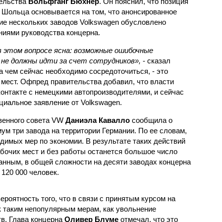
ельства
Вольфганг Бюхнер
. Он пояснил, что позиция
Шольца основывается на том, что анонсированное
ие нескольких заводов Volkswagen обусловлено
иями руководства концерна.
в этом вопросе ясна: возможные ошибочные
 не должны идти за счет сотрудников»,
- сказал
на чем сейчас необходимо сосредоточиться, - это
 мест. Офпред правительства добавил, что власти
контакте с немецкими автопроизводителями, и сейчас
циальное заявление от Volkswagen.
венного совета VW
Даниэла Кавалло
сообщила о
ум три завода на территории Германии. По ее словам,
димых мер по экономии. В результате таких действий
бочих мест и без работы останется большое число
нным, в общей сложности на десяти заводах концерна
120 000 человек.
ероятность того, что в связи с принятым курсом на
к таким непопулярным мерам, как увольнение
тв. Глава концерна
Оливер Блуме
отмечал, что это