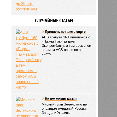
В Госдуме предложили
платить по 100 тысяч
рублей родившим до 25
лет россиянкам
СЛУЧАЙНЫЕ СТАТЬИ
Привлечь привлекающего
АСВ требует 160 миллионов с
«Парма Пак» за долг
Экопромбанку, а тем временем
в самом АСВ вовсе не всё
чисто