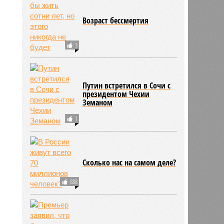
4
Возраст бессмертия
3
Путин встретился в Сочи с
президентом Чехии
Земаном
1
Сколько нас на самом деле?