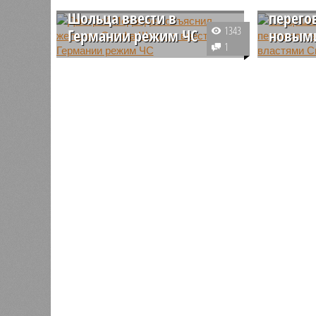
Шольца ввести в
перего
1343
Германии режим ЧС
новыми
1
Замглавы российского Совбеза
Немецки
рассказал, чем обусловлено
заявил, 
недавнее заявление немецкого
находится
канцлера Олафа Шольца
ведёт ак
объявить в Германии режим ЧС
выстраив
из-за Украины.
властями