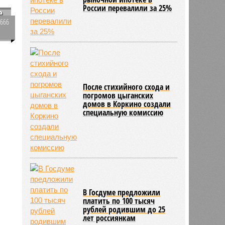
е
1666
0
Средние ставки по
рыночной ипотеке в
России перевалили за 25%
После стихийного схода и
погромов цыганских
домов в Коркино создали
специальную комиссию