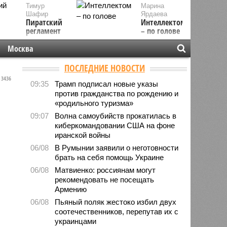
Тимур
Марина
Шафир
Ярдаева
Пиратский
Интеллектом
регламент
– по голове
Москва
ПОСЛЕДНИЕ НОВОСТИ
3436
09:35
Трамп подписал новые указы
против гражданства по рождению и
«родильного туризма»
09:07
Волна самоубийств прокатилась в
киберкомандовании США на фоне
иранской войны
06/08
В Румынии заявили о неготовности
брать на себя помощь Украине
06/08
Матвиенко: россиянам могут
рекомендовать не посещать
Армению
06/08
Пьяный поляк жестоко избил двух
соотечественников, перепутав их с
украинцами