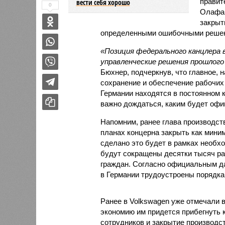
правит
вести себя хорошо
0
Олафа 
закрыт
определенными ошибочными решен
«Позиция федерального канцлера 
управленческие решения прошлого
Бюхнер, подчеркнув, что главное, 
сохранение и обеспечение рабочих
Германии находятся в постоянном 
важно дождаться, каким будет офи
Напомним, ранее глава производст
планах концерна закрыть как миним
сделано это будет в рамках необхо
будут сокращены десятки тысяч ра
граждан. Согласно официальным да
в Германии трудоустроены порядка 
Ранее в Volkswagen уже отмечали в
экономию им придется прибегнуть 
сотрудников и закрытие производс