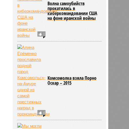
Волна самоубийств
прокатилась в
киберкомандовании США
на фоне иранской войны
1
Комсомолка взяла Порно
Оскар – 2015