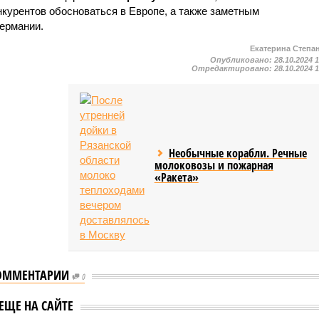
курентов обосноваться в Европе, а также заметным
ермании.
Екатерина Степа
Опубликовано:
28.10.2024 
Отредактировано:
28.10.2024 
Необычные корабли. Речные
молоковозы и пожарная
«Ракета»
ОММЕНТАРИИ
0
ЕЩЕ НА САЙТЕ
ольц рассказал о
В Германии рассказали о