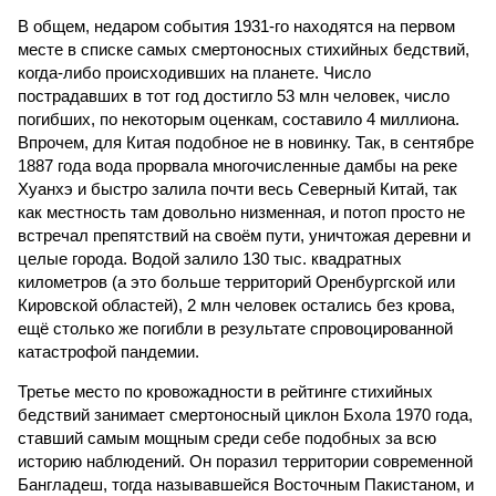
В общем, недаром события 1931-го находятся на первом
месте в списке самых смертоносных стихийных бедствий,
когда-либо происходивших на планете. Число
пострадавших в тот год достигло 53 млн человек, число
погибших, по некоторым оценкам, составило 4 миллиона.
Впрочем, для Китая подобное не в новинку. Так, в сентябре
1887 года вода прорвала многочисленные дамбы на реке
Хуанхэ и быстро залила почти весь Северный Китай, так
как местность там довольно низменная, и потоп просто не
встречал препятствий на своём пути, уничтожая деревни и
целые города. Водой залило 130 тыс. квадратных
километров (а это больше территорий Оренбургской или
Кировской областей), 2 млн человек остались без крова,
ещё столько же погибли в результате спровоцированной
катастрофой пандемии.
Третье место по кровожадности в рейтинге стихийных
бедствий занимает смертоносный циклон Бхола 1970 года,
ставший самым мощным среди себе подобных за всю
историю наблюдений. Он поразил территории современной
Бангладеш, тогда называвшейся Восточным Пакистаном, и