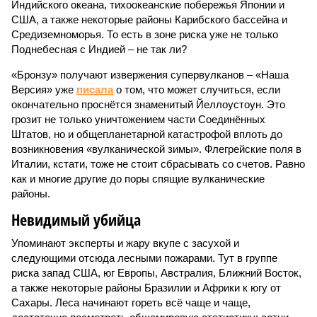
Индийского океана, тихо­океанские побережья Японии и
США, а также некоторые районы Карибского бассейна и
Средиземноморья. То есть в зоне риска уже не только
Поднебесная с Индией – не так ли?
«Бронзу» получают извержения супервулканов – «Наша
Версия» уже
писала
о том, что может случиться, если
окончательно проснётся знаменитый Йеллоустоун. Это
грозит не только уничтожением части Соединённых
Штатов, но и общепланетарной катастрофой вплоть до
возникновения «вулканической зимы». Флегрейские поля в
Италии, кстати, тоже не стоит сбрасывать со счетов. Равно
как и многие другие до поры спящие вулканические
районы.
Невидимый убийца
Упоминают эксперты и жару вкупе с засухой и
следующими отсюда лесными пожарами. Тут в группе
риска запад США, юг Европы, Австралия, Ближний Восток,
а также некоторые районы Бразилии и Африки к югу от
Сахары. Леса начинают гореть всё чаще и чаще,