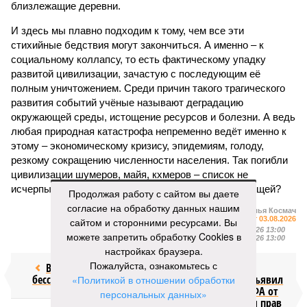
близлежащие деревни.
И здесь мы плавно подходим к тому, чем все эти
стихийные бедствия могут закончиться. А именно – к
социальному коллапсу, то есть фактическому упадку
развитой цивилизации, зачастую с последующим её
полным уничтожением. Среди причин такого трагического
развития событий учёные называют деградацию
окружающей среды, истощение ресурсов и болезни. А ведь
любая природная катастрофа непременно ведёт именно к
этому – экономическому кризису, эпидемиям, голоду,
резкому сокращению численности населения. Так погибли
цивилизации шумеров, майя, кхмеров – список не
исчерпывающий. Какая цивилизация будет следующей?
Продолжая работу с сайтом вы даете
согласие на обработку данных нашим
Илья Космач
Газета
«Наша версия» №29 от 03.08.2026
сайтом и сторонними ресурсами. Вы
Опубликовано:
05.08.2026 13:00
можете запретить обработку Cookies в
Отредактировано:
05.08.2026 13:00
настройках браузера.
Пожалуйста, ознакомьтесь с
Возраст
Инфантино
бессмертия
отступил и объявил
«Политикой в отношении обработки
об отказе ФИФА от
персональных данных»
продажи доли прав