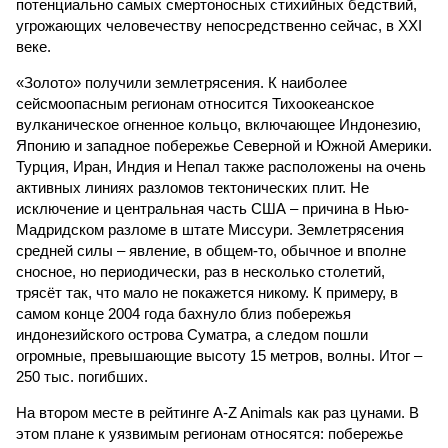
потенциально самых смертоносных стихийных бедствий,
угрожающих человечеству непосредственно сейчас, в XXI
веке.
«Золото» получили землетрясения. К наиболее
сейсмоопасным регионам относится Тихоокеанское
вулканическое огненное кольцо, включающее Индонезию,
Японию и западное побережье Северной и Южной Америки.
Турция, Иран, Индия и Непал также расположены на очень
активных линиях разломов тектонических плит. Не
исключение и центральная часть США – причина в Нью-
Мадридском разломе в штате Миссури. Землетрясения
средней силы – явление, в общем-то, обычное и вполне
сносное, но периодически, раз в несколько столетий,
трясёт так, что мало не покажется никому. К примеру, в
самом конце 2004 года бахнуло близ побережья
индонезийского острова Суматра, а следом пошли
огромные, превышающие высоту 15 метров, волны. Итог –
250 тыс. погибших.
На втором месте в рейтинге A-Z Animals как раз цунами. В
этом плане к уязвимым регионам относятся: побережье