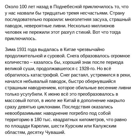
Около 100 лет назад в Поднебесной приключилось то, что
у нас назвали бы тридцатью тремя несчастьями. Страну
последовательно поразили: многолетняя засуха, страшный
паводок, невероятные ливни. Несколько миллионов
человек не пережили этот разгул стихий. Вот что тогда
приключилось.
Зима 1931 года выдалась в Китае чрезвычайно
продолжительной и суровой. Снега образовалось огромное
количество – казалось бы, хороший знак после периода
великой суши, продолжавшегося с 1928-го. Но всё
обратилось катастрофой. Снег растаял, устремился в реки,
начался небывалый паводок, быстро обернувшийся
страшным наводнением, которое обильные весенние ливни
только усугубили. К июню всё это преобразовалось в
массовый потоп, в июле же Китай в дополнение накрыло
сразу девятью циклонами. Последствия оказались
невообразимыми: наводнение погребло под собой
территорию в 180 тыс. квадратных километров, что равно
по площади Карелии, шести Курским или Калужским
областям, десятку Чуваший.