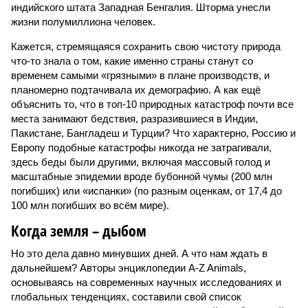
индийского штата Западная Бенгалия. Шторма унесли
жизни полумиллиона человек.
Кажется, стремящаяся сохранить свою чистоту природа
что-то знала о том, какие именно страны станут со
временем самыми «грязными» в плане производств, и
планомерно подтачивала их демографию. А как ещё
объяснить то, что в топ-10 природных катастроф почти все
места занимают бедствия, разразившиеся в Индии,
Пакистане, Бангладеш и Турции? Что характерно, Россию и
Европу подобные катастрофы никогда не затрагивали,
здесь беды были другими, включая массовый голод и
масштабные эпидемии вроде бубонной чумы (200 млн
погибших) или «испанки» (по разным оценкам, от 17,4 до
100 млн погибших во всём мире).
Когда земля – дыбом
Но это дела давно минувших дней. А что нам ждать в
дальнейшем? Авторы энциклопедии A-Z Animals,
основываясь на современных научных исследованиях и
глобальных тенденциях, составили свой список