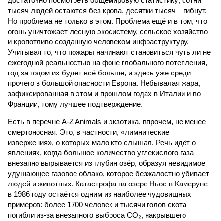
достаточно посмотреть общемировую статистику; сотни
тысяч людей остаются без крова, десятки тысяч – гибнут.
Но проблема не только в этом. Проблема ещё и в том, что
огонь уничтожает лесную экосистему, сельское хозяйство
и кропотливо созданную человеком инфраструктуру.
Учитывая то, что пожары начинают становиться чуть ли не
ежегодной реальностью на фоне глобального потепления,
год за годом их будет всё больше, и здесь уже среди
прочего в большой опасности Европа. Небывалая жара,
зафиксированная в этом и прошлом годах в Италии и во
Франции, тому лучшее подтверждение.
Есть в перечне A-Z Animals и экзотика, впрочем, не менее
смертоносная. Это, в частности, «лимнические
извержения», о которых мало кто слышал. Речь идёт о
явлениях, когда большое количество углекислого газа
внезапно вырывается из глубин озёр, образуя невидимое
удушающее газовое облако, которое безжалостно убивает
людей и животных. Катастрофа на озере Ньос в Камеруне
в 1986 году остаётся одним из наиболее чудовищных
примеров: более 1700 человек и тысячи голов скота
погибли из-за внезапного выброса CO₂, накрывшего