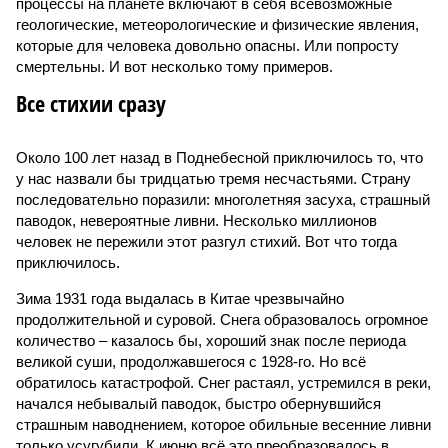
процессы на планете включают в себя всевозможные
геологические, метеорологические и физические явления,
которые для человека довольно опасны. Или попросту
смертельны. И вот несколько тому примеров.
Все стихии сразу
Около 100 лет назад в Поднебесной приключилось то, что
у нас назвали бы тридцатью тремя несчастьями. Страну
последовательно поразили: многолетняя засуха, страшный
паводок, невероятные ливни. Несколько миллионов
человек не пережили этот разгул стихий. Вот что тогда
приключилось.
Зима 1931 года выдалась в Китае чрезвычайно
продолжительной и суровой. Снега образовалось огромное
количество – казалось бы, хороший знак после периода
великой суши, продолжавшегося с 1928-го. Но всё
обратилось катастрофой. Снег растаял, устремился в реки,
начался небывалый паводок, быстро обернувшийся
страшным наводнением, которое обильные весенние ливни
только усугубили. К июню всё это преобразовалось в