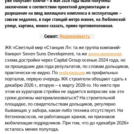
уже получают ключи – в мае 2026 года были получены
заключение о соответствии проектной документации и
разрешение на ввод жилищного комплекса в эксплуатацию –
совсем недалеко, в паре станций метро южнее, на Люблинской
улице, картина, можно сказать, прямо противоположная.
Сюжет:
Недвижимость
ЖК «Светлый мир «Станция Л»: та же группа компаний-
банкрот Seven Suns Development, та же
анонсированная
схема достройки через Capital Group осенью 2024 года, но
за прошедшие два года результатов, по словам дольщиков,
практически не видно. По
информации
из профильных
порталов, первую очередь ЖК строители обещают сдать к
декабрю 2026 г., вторую – к марту 2028-го. Но никто при
этом из кураторов стройки не задается вопросом: как эти
сроки должны материализоваться? На строительной
площадке, по свидетельствам дольщиков, регулярно
бывающих у забора, какая-либо техника отсутствует. Ни
бетононасосов, ни работающих кранов, ни признаков
мобилизации подрядчиков. При том, что до «декабря 2026»
осталось менее полугода.