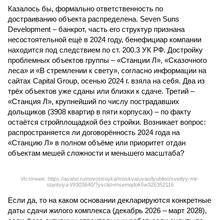
Казалось бы, формально ответственность по
достраиванию объекта распределена. Seven Suns
Development – банкрот, часть его структур признана
несостоятельной ещё в 2024 году, бенефициар компании
находится под следствием по ст. 200.3 УК РФ. Достройку
проблемных объектов группы – «Станции Л», «Сказочного
леса» и «В стремлении к свету», согласно информации на
сайтах Capital Group, осенью 2024 г. взяла на себя. Два из
трёх объектов уже сданы или близки к сдаче. Третий –
«Станция Л», крупнейший по числу пострадавших
дольщиков (3908 квартир в пяти корпусах) – по факту
остаётся стройплощадкой без стройки. Возникает вопрос:
распространяется ли договорённость 2024 года на
«Станцию Л» в полном объёме или приоритет отдан
объектам мешей сложности и меньшего масштаба?
Источник: https://avaho.ru/novostroyka/moskva/uvao/lyublino/svetlyy-mir-
stantsiya-l/9303640/?ysclid=msemqdok6w326352116
Если да, то на каком основании декларируются конкретные
даты сдачи жилого комплекса (декабрь 2026 – март 2028),