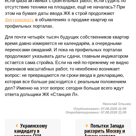
если фаза активных строительных работ, если судить по
отсутствию техники на площадке, ещё не началась? При
этом на бумаге даты ввода ЖК в строй продолжают
фигурировать
в объявлениях о продаже квартир на
профильных порталах.
Для почти четырёх тысяч будущих собственников квартир
время давно измеряется не календарём, а очередными
переносами ожиданий. И пока на профильных порталах
продолжают указывать даты сдачи, главным индикатором
остается сама стройка. Если на ней по-прежнему не видно
признаков масштабных работ, то неизбежно возникает
вопрос: не превращаются ли сроки ввода в декларацию,
которая все больше расходится с реальным положением
дел? Именно на этот вопрос сегодня больше всего ждут
ответа дольщики ЖК «Станция Л».
Николай Ольхин
Опубликовано:
07.08.2026 11:09
Отредактировано:
07.08.2026 11:09
Украинскому
Попытки Запада
кандидату в
рассорить Москву и