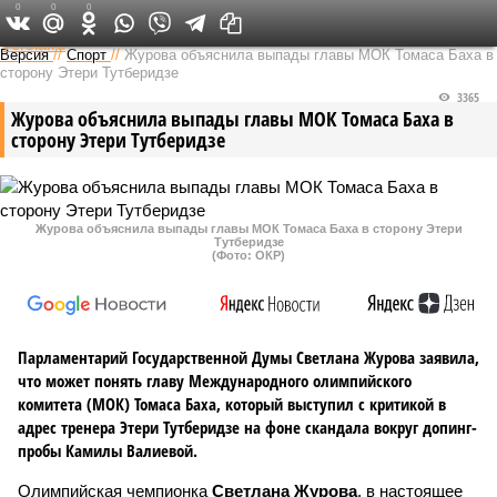
0
0
0
Федеральный выпуск
Версия
//
Спорт
//
Журова объяснила выпады главы МОК Томаса Баха в
сторону Этери Тутберидзе
3365
Журова объяснила выпады главы МОК Томаса Баха в
сторону Этери Тутберидзе
Журова объяснила выпады главы МОК Томаса Баха в сторону Этери
Тутберидзе
(Фото: ОКР)
Парламентарий Государственной Думы Светлана Журова заявила,
что может понять главу Международного олимпийского
комитета (МОК) Томаса Баха, который выступил с критикой в
адрес тренера Этери Тутберидзе на фоне скандала вокруг допинг-
пробы Камилы Валиевой.
Олимпийская чемпионка
Светлана Журова
, в настоящее