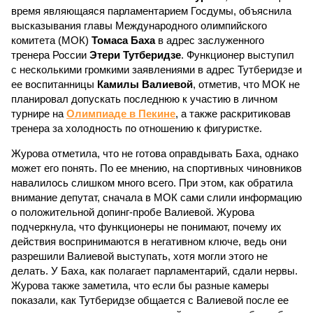
время являющаяся парламентарием Госдумы, объяснила
высказывания главы Международного олимпийского
комитета (МОК)
Томаса Баха
в адрес заслуженного
тренера России
Этери Тутберидзе
. Функционер выступил
с несколькими громкими заявлениями в адрес Тутберидзе и
ее воспитанницы
Камилы Валиевой
, отметив, что МОК не
планировал допускать последнюю к участию в личном
турнире на
Олимпиаде в Пекине
, а также раскритиковав
тренера за холодность по отношению к фигуристке.
Журова отметила, что не готова оправдывать Баха, однако
может его понять. По ее мнению, на спортивных чиновников
навалилось слишком много всего. При этом, как обратила
внимание депутат, сначала в МОК сами слили информацию
о положительной допинг-пробе Валиевой. Журова
подчеркнула, что функционеры не понимают, почему их
действия воспринимаются в негативном ключе, ведь они
разрешили Валиевой выступать, хотя могли этого не
делать. У Баха, как полагает парламентарий, сдали нервы.
Журова также заметила, что если бы разные камеры
показали, как Тутберидзе общается с Валиевой после ее