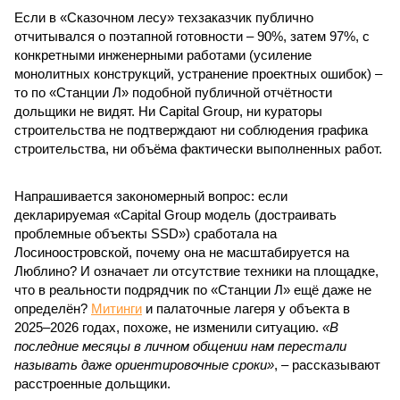
Если в «Сказочном лесу» техзаказчик публично
отчитывался о поэтапной готовности – 90%, затем 97%, с
конкретными инженерными работами (усиление
монолитных конструкций, устранение проектных ошибок) –
то по «Станции Л» подобной публичной отчётности
дольщики не видят. Ни Capital Group, ни кураторы
строительства не подтверждают ни соблюдения графика
строительства, ни объёма фактически выполненных работ.
Напрашивается закономерный вопрос: если
декларируемая «Capital Group модель (достраивать
проблемные объекты SSD») сработала на
Лосиноостровской, почему она не масштабируется на
Люблино? И означает ли отсутствие техники на площадке,
что в реальности подрядчик по «Станции Л» ещё даже не
определён?
Митинги
и палаточные лагеря у объекта в
2025–2026 годах, похоже, не изменили ситуацию.
«В
последние месяцы в личном общении нам перестали
называть даже ориентировочные сроки»
, – рассказывают
расстроенные дольщики.