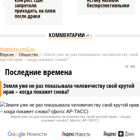
конгресс США
Астану назвали
запретили
бесперспективными
приходить на пляж
после драки
КОММЕНТАРИИ
0
Новости smi2.ru
Версия
//
Общество
//
Земля уже не раз показывала человечеству свой
крутой нрав – когда покажет снова?
809
Последние времена
Земля уже не раз показывала человечеству свой крутой
нрав – когда покажет снова?
Земля уже не раз показывала человечеству свой крутой нрав – когда
покажет снова? (фото: АР-ТАСС)