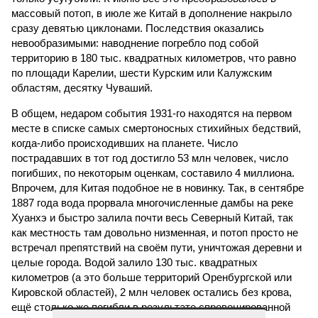
массовый потоп, в июле же Китай в дополнение накрыло
сразу девятью циклонами. Последствия оказались
невообразимыми: наводнение погребло под собой
территорию в 180 тыс. квадратных километров, что равно
по площади Карелии, шести Курским или Калужским
областям, десятку Чуваший.
В общем, недаром события 1931-го находятся на первом
месте в списке самых смертоносных стихийных бедствий,
когда-либо происходивших на планете. Число
пострадавших в тот год достигло 53 млн человек, число
погибших, по некоторым оценкам, составило 4 миллиона.
Впрочем, для Китая подобное не в новинку. Так, в сентябре
1887 года вода прорвала многочисленные дамбы на реке
Хуанхэ и быстро залила почти весь Северный Китай, так
как местность там довольно низменная, и потоп просто не
встречал препятствий на своём пути, уничтожая деревни и
целые города. Водой залило 130 тыс. квадратных
километров (а это больше территорий Оренбургской или
Кировской областей), 2 млн человек остались без крова,
ещё столько же погибли в результате спровоцированной