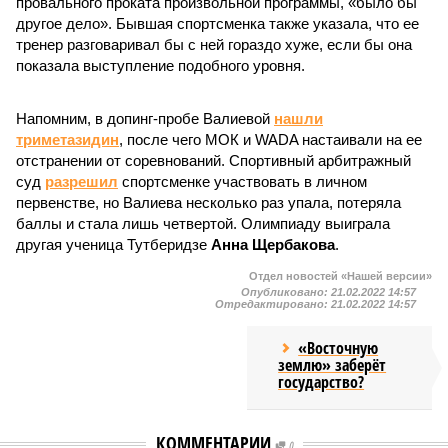
провального проката произвольной программы, «было бы
другое дело». Бывшая спортсменка также указала, что ее
тренер разговаривал бы с ней гораздо хуже, если бы она
показала выступление подобного уровня.
Напомним, в допинг-пробе Валиевой
нашли
триметазидин
, после чего МОК и WADA настаивали на ее
отстранении от соревнований. Спортивный арбитражный
суд
разрешил
спортсменке участвовать в личном
первенстве, но Валиева несколько раз упала, потеряла
баллы и стала лишь четвертой. Олимпиаду выиграла
другая ученица Тутберидзе
Анна Щербакова
.
Отдел новостей «Нашей версии»
Опубликовано:
21.02.2022 14:57
Отредактировано:
21.02.2022 14:57
«Восточную
землю» заберёт
государство?
КОММЕНТАРИИ
0