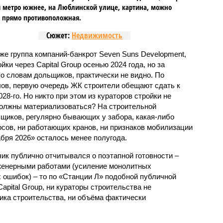
 метро южнее, на Люблинской улице, картина, можно
, прямо противоположная.
Сюжет:
Недвижимость
же группа компаний-банкрот Seven Suns Development,
ки через Capital Group осенью 2024 года, но за
о словам дольщиков, практически не видно. По
ов, первую очередь ЖК строители обещают сдать к
028-го. Но никто при этом из кураторов стройки не
 должны материализоваться? На строительной
щиков, регулярно бывающих у забора, какая-либо
осов, ни работающих кранов, ни признаков мобилизации
абря 2026» осталось менее полугода.
ик публично отчитывался о поэтапной готовности –
нженерными работами (усиление монолитных
 ошибок) – то по «Станции Л» подобной публичной
apital Group, ни кураторы строительства не
ка строительства, ни объёма фактически