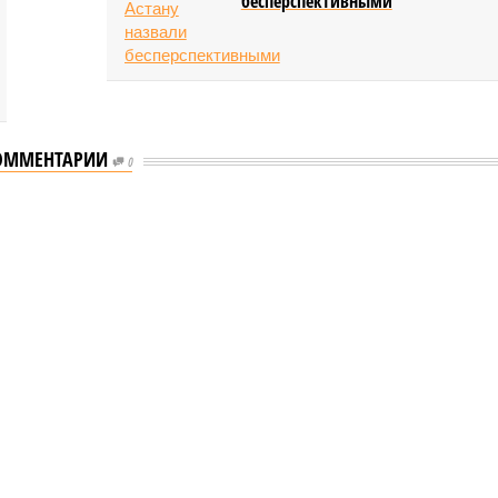
бесперспективными
ОММЕНТАРИИ
0
еству свой крутой нрав – когда покажет снова?
 крутой нрав – когда покажет снова?
овечеству свой крутой нрав – когда покажет снова?
(фото: АР-ТАСС)