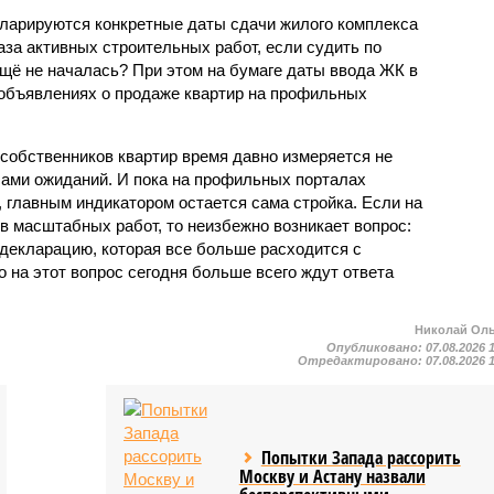
екларируются конкретные даты сдачи жилого комплекса
фаза активных строительных работ, если судить по
ещё не началась? При этом на бумаге даты ввода ЖК в
объявлениях о продаже квартир на профильных
собственников квартир время давно измеряется не
ами ожиданий. И пока на профильных порталах
 главным индикатором остается сама стройка. Если на
в масштабных работ, то неизбежно возникает вопрос:
 декларацию, которая все больше расходится с
на этот вопрос сегодня больше всего ждут ответа
Николай Ол
Опубликовано:
07.08.2026 
Отредактировано:
07.08.2026 
Попытки Запада рассорить
Москву и Астану назвали