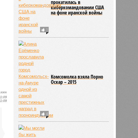
прокатилась в
киберкомандовании США
на фоне иранской войны
1
Комсомолка взяла Порно
Оскар – 2015
ьхин
11:09
11:09
4