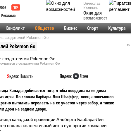
Вячеслав
2026
Калинин
Окно для
Реклама
возможностей
Конфликт
Общество
Бизнес
Спорт
Культура
ив создателей Pokemon Go
елей Pokemon Go
 судиться с создателями Pokemon Go
ица Канады добивается того, чтобы координаты ее дома
из игры. По словам Барбары-Лин Шэаффер, ловцы покемонов
ратно пытались перелезть на ее участок через забор, а также
ли дрон на заднем дворе.
ница канадской провинции Альберта Барбара-Лин
р подала коллективный иск в суд против компании