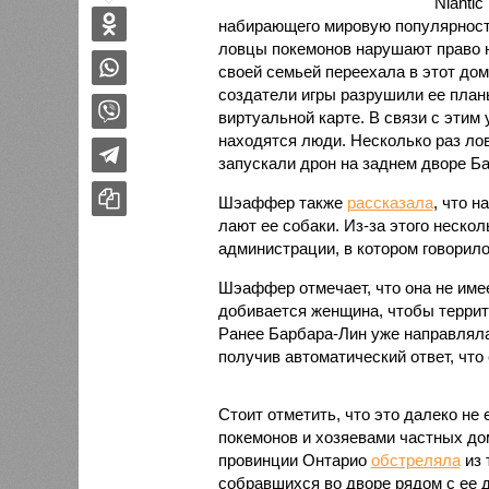
Nianti
набирающего мировую популярност
ловцы покемонов нарушают право н
своей семьей переехала в этот дом
создатели игры разрушили ее планы
виртуальной карте. В связи с этим
находятся люди. Несколько раз ло
запускали дрон на заднем дворе Б
Шэаффер также
рассказала
, что 
лают ее собаки. Из-за этого неско
администрации, в котором говорил
Шэаффер отмечает, что она не имее
добивается женщина, чтобы терри
Ранее Барбара-Лин уже направляла 
получив автоматический ответ, что
Стоит отметить, что это далеко н
покемонов и хозяевами частных до
провинции Онтарио
обстреляла
из 
собравшихся во дворе рядом с ее д