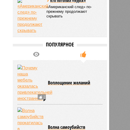
Кто потопил «Курск»
«Американский след» по-
прежнему продолжают
скрывать
ПОПУЛЯРНОЕ
Воплощение желаний
2
Волна самоубийств