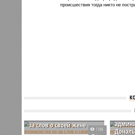
происшествия тогда никто не постр
К
Нескол
Макрон подал иск
подали
против журналистки из-
админ
за слов о своей жене
1184
Дональ
Французский лидер Эммануэль