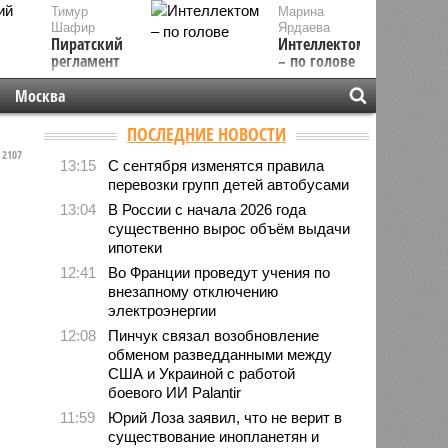
Тимур
Марина
Шафир
Ярдаева
Пиратский
Интеллектом
регламент
– по голове
Москва
ПОСЛЕДНИЕ НОВОСТИ
2107
13:15
С сентября изменятся правила
перевозки групп детей автобусами
13:04
В России с начала 2026 года
существенно вырос объём выдачи
ипотеки
12:41
Во Франции проведут учения по
внезапному отключению
электроэнергии
12:08
Пинчук связал возобновление
обменом разведданными между
США и Украиной с работой
боевого ИИ Palantir
11:59
Юрий Лоза заявил, что не верит в
существование инопланетян и