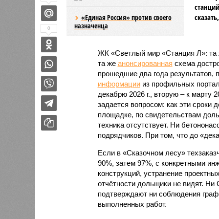
станций
сказать
«Единая Россия» против своего
назначенца
0
ЖК «Светлый мир «Станция Л»: та 
та же
анонсированная
схема дострой
прошедшие два года результатов, п
информации
из профильных портал
декабрю 2026 г., вторую – к марту 2
задается вопросом: как эти сроки
площадке, по свидетельствам доль
техника отсутствует. Ни бетононас
подрядчиков. При том, что до «дек
Если в «Сказочном лесу» техзаказч
90%, затем 97%, с конкретными и
конструкций, устранение проектных
отчётности дольщики не видят. Ни C
подтверждают ни соблюдения графи
выполненных работ.