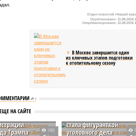
адал.
Отдел новостей «Нашей вер
Опубликовано:
11.08.2016 
Отредактировано:
11.08.2016 
В Москве завершается один
из ключевых этапов подготовки
к отопительному сезону
ОММЕНТАРИИ
0
Россиянка подала 120
ько городов США
исков против магазина
ЕЩЕ НА САЙТЕ
 иск против
из-за просрочки и сама
истрации
стала фигуранткой
1460
да Трампа
уголовного дела