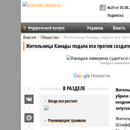
№29 от 03.08.
Подписка
Украина
Власть
Федеральный выпуск
Версия
//
Общество
//
Жительница Канады подала иск прот
Жительница Канады подала иск против создат
Канадка намерена
В РАЗДЕЛЕ
Жительн
1
убрали 
Когда все растает
неоднок
запуска
0
Житель
Реанимация трамваю
Шэаффе
0