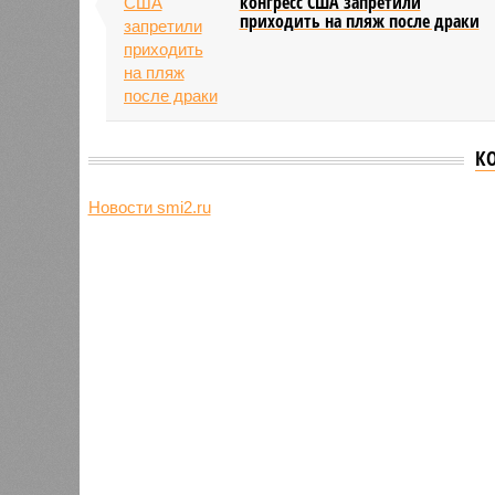
конгресс США запретили
приходить на пляж после драки
К
Новости smi2.ru
Версия
//
Общество
//
Земля уже не раз показывала человеч
Последние времена
Земля уже не раз показывала человечеству свой
Земля уже не раз показывала чел