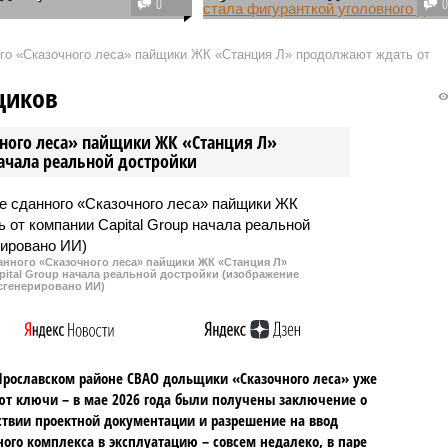
0
е американские города,
Стало известно, что жительница
Сан-Франциско, а также
Хабаровска обратилась в суд с
ого «Сказочного леса» пайщики ЖК «Станция Л» продолжают ждать от
 округов, подали иск
несколькими десятками исков
ынешней администрации
против продуктового магазина
щиков
ных Штатов из-за новой
якобы от разных людей.
ионной политики.
Женщина требовала
чного леса» пайщики ЖК «Станция Л»
компенсацию, но в итоге в
начала реальной достройки
отношении нее было возбужден
уголовное дело о
фальсификации документов.
данного «Сказочного леса» пайщики ЖК «Станция Л»
ital Group начала реальной достройки (изображение
сгенерировано ИИ)
Ярославском районе СВАО дольщики «Сказочного леса» уже
т ключи – в мае 2026 года были получены заключение о
ствии проектной документации и разрешение на ввод
го комплекса в эксплуатацию – совсем недалеко, в паре