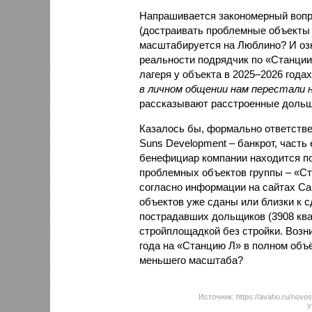
Напрашивается закономерный вопро
(достраивать проблемные объекты 
масштабируется на Люблино? И озн
реальности подрядчик по «Станци
лагеря у объекта в 2025–2026 года
в личном общении нам перестали 
рассказывают расстроенные дольщ
Казалось бы, формально ответстве
Suns Development – банкрот, часть 
бенефициар компании находится под
проблемных объектов группы – «Ста
согласно информации на сайтах Capi
объектов уже сданы или близки к с
пострадавших дольщиков (3908 квар
стройплощадкой без стройки. Возни
года на «Станцию Л» в полном объ
меньшего масштаба?
Источник: https://avaho.ru/novos
y