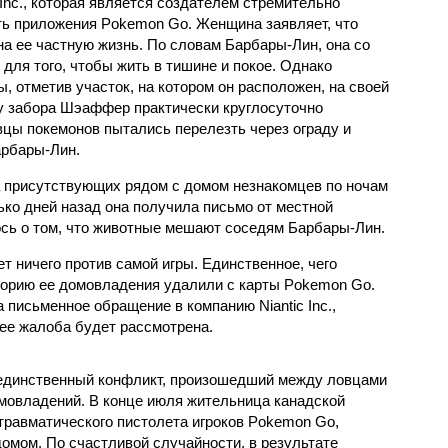
c Inc., которая является создателем стремительно
ь приложения Pokemon Go. Женщина заявляет, что
а ее частную жизнь. По словам Барбары-Лин, она со
 для того, чтобы жить в тишине и покое. Однако
, отметив участок, на котором он расположен, на своей
 у забора Шэаффер практически круглосуточно
вцы покемонов пытались перелезть через ограду и
арбары-Лин.
на присутствующих рядом с домом незнакомцев по ночам
лько дней назад она получила письмо от местной
ось о том, что животные мешают соседям Барбары-Лин.
т ничего против самой игры. Единственное, чего
торию ее домовладения удалили с карты Pokemon Go.
письменное обращение в компанию Niantic Inc.,
 ее жалоба будет рассмотрена.
е единственный конфликт, произошедший между ловцами
мовладений. В конце июля жительница канадской
травматического пистолета игроков Pokemon Go,
омом. По счастливой случайности, в результате