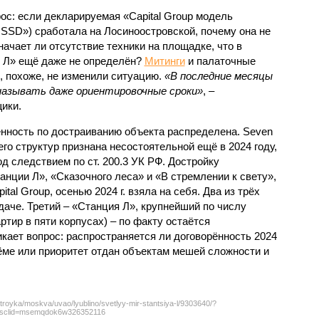
с: если декларируемая «Capital Group модель
SSD») сработала на Лосиноостровской, почему она не
ачает ли отсутствие техники на площадке, что в
и Л» ещё даже не определён?
Митинги
и палаточные
х, похоже, не изменили ситуацию.
«В последние месяцы
называть даже ориентировочные сроки»
, –
ики.
нность по достраиванию объекта распределена. Seven
его структур признана несостоятельной ещё в 2024 году,
 следствием по ст. 200.3 УК РФ. Достройку
нции Л», «Сказочного леса» и «В стремлении к свету»,
tal Group, осенью 2024 г. взяла на себя. Два из трёх
даче. Третий – «Станция Л», крупнейший по числу
тир в пяти корпусах) – по факту остаётся
кает вопрос: распространяется ли договорённость 2024
ёме или приоритет отдан объектам мешей сложности и
troyka/moskva/uvao/lyublino/svetlyy-mir-stantsiya-l/9303640/?
sclid=msemqdok6w326352116