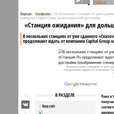
0
Макрон подал иск в суд
Некоторы
Делавэра против американской
включая 
Версия
//
Конфликт
//
В нескольких станциях от уже сданн
ведущей Кэндис Оуэнс из-за её
несколько
компании Capital Group начала реальной достройки
слов о трансгендерности его
против н
«Станция ожидания» для доль
жены Брижит.
Соединён
иммиграц
В нескольких станциях от уже сданного «Сказо
продолжают ждать от компании Capital Group 
В нескольких станциях от уже с
продолжают ждать от компании Cap
В РАЗДЕЛЕ
Пока в 
0
получаю
Ваш счёт
соответ
жилищно
0