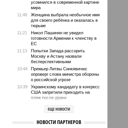
усомнился в современной картине
мира
11:48
Женщина выбрала необычное имя
для своего ребёнка и оказалась в
тюрьме
11:21
Никол Пашинян не увидел
готовности Армении к членству в
ЕС
11:13
Попытки Запада рассорить
Москву и Астану назвали
бесперспективными
10:44
Премьер Литвы Синкявичюс
опроверг слова министра обороны
о российской угрозе
10:39
Украинскому кандидату в конгресс
США запретили приходить на
пляж после драки
10:33
Аргентина и Мексика поддержали
ЕЩЕ НОВОСТИ
Инфантино после его промаха с
попыткой продать долю ЧМ
НОВОСТИ ПАРТНЕРОВ
10:28
Крупнейшие финансовые