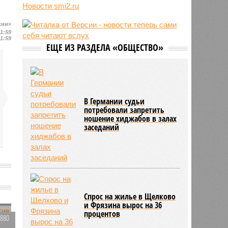
компании США на Уолл-стрит
Новости smi2.ru
подверглись массированной
кибератаке
сии»
10:28
В результате вооружённого
11:59
11:59
нападения на школу в Таиланде
ЕЩЕ ИЗ РАЗДЕЛА «ОБЩЕСТВО»
погибли 7 человек
10:02
Знаменитый район Брайтон-Бич
попал в зону риска из-за
смертельного вируса Бурбон
09:52
Хакеры добрались до переписки
В Германии судьи
натовского куратора атак БПЛА по
потребовали запретить
Ленинградской и Калининградской
ношение хиджабов в залах
областям
заседаний
Спрос на жилье в Щелково
и Фрязина вырос на 36
процентов
1880