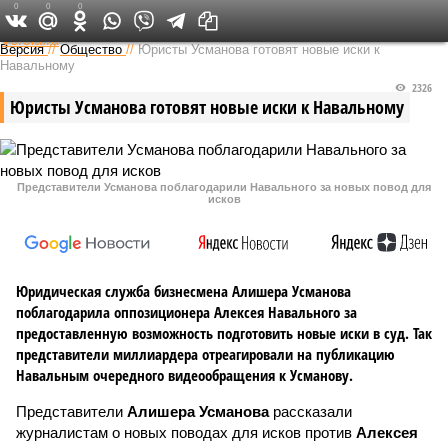
0
0
0
Федеральный выпуск
Версия
//
Общество
//
Юристы Усманова готовят новые иски к
Навальному
2326
Юристы Усманова готовят новые иски к Навальному
Представители Усманова поблагодарили Навального за новых повод для
исков
Юридическая служба бизнесмена Алишера Усманова
поблагодарила оппозиционера Алексея Навального за
предоставленную возможность подготовить новые иски в суд. Так
представители миллиардера отреагировали на публикацию
Навальным очередного видеообращения к Усманову.
Представители
Алишера Усманова
рассказали
журналистам о новых поводах для исков против
Алексея