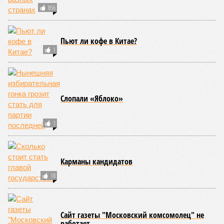
Получается, что бедная несчастная печень, вынужденная
переваривать вредную пищу и прочий алкоголь на
ежедневной основе, могла бы прожить десятки тысяч лет!
А вот мозг, от которого эта печень полностью зависит, – нет.
Согласно сколковской модели повреждение одних только
нейронов сокращает среднюю продолжительность жизни
до 194 лет, а повреждение клеток сердечной мышцы – до
208 лет. Эти результаты заставляют усомниться в мечтах
энтузиастов долголетия, таких как биохакер Брайан
Джонсон, который ежегодно тратит миллионы долларов на
попытки замедлить процесс старения и в конечном счёте
опередить саму смерть, иронизируют в New York Post.
Главная проблема и печаль в том, что не в одних только
мутациях дело.
«Наше исследование показывает, что
соматические мутации вносят значительный вклад в
старение, но сами по себе они не могут объяснить
наблюдаемую смертность, –
цитирует Medical Express
соавтора исследования
Дмитрия Крюкова
, научного
сотрудника Центра био- и медицинских технологий
Сколтеха и старшего научного сотрудника AIRI. –
Это