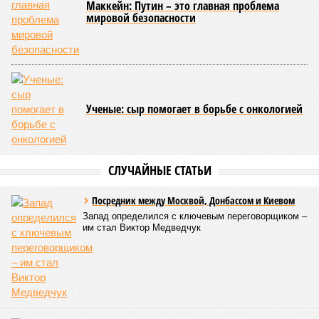
какие бы антивозрастные процедуры вы ни проводили, как
бы ни пытались замедлить старение, устраняя его
причины, всё равно ничего не выйдет – мутации возьмут
своё.
Цифры
По данным за 2025 год, лидером по средней
продолжительности жизни из всех стран стало
Княжество Монако. В общем-то, неудивительно с
учётом богатства и благополучия этого крохотного
клочка суши. Но второе место удивляет – оно,
оказывается, за Гонконгом. Если в Монако
большинство доживают до 87 лет, то в Гонконге – до
85 с копейками. «Бронза» за Японией – почти 85 лет.
Далее следуют Южная Корея, Швейцария и Австралия.
Средняя продолжительность жизни в России – 74,2
года, от лидеров рейтинга мы очень далеки. Впрочем,
Владимир Путин поставил задачу, чтобы к 2030 году
эта цифра выросла до 78 лет, а к 2036 году – до 81
года. Как это будет выполняться, неизвестно.