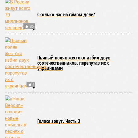
старения только соматические мутации сокращают
теоретическую среднюю продолжительность жизни с
1759 до 156 лет»
, – рассказывает
Евгений Ефимов
, один
из ключевых авторов исследования, научный сотрудник
Центра био- и медицинских технологий Сколтеха и
научный сотрудник Института искусственного интеллекта
(AIRI).
Интересно, что некоторые ткани нашего организма более
устойчивы к соматическим мутациям, чем другие. В
частности, клетки печени: они с радостью заменят старые,
процветая бесконечно долго. С другой стороны, клетки
миокарда (среднего слоя сердечной мышцы) и нейроны
(клетки головного мозга) гораздо более подвержены
мутациям: если их функция деления и размножения
утрачена, восстановить её невозможно. Когда они
перестают функционировать, отказывают сердце и мозг,
что, разумеется, приводит к смерти. Авторы исследования
называют эти типы клеток «критическими точками
ограничения продолжительности жизни».
Причина ясна, но будущее в тумане