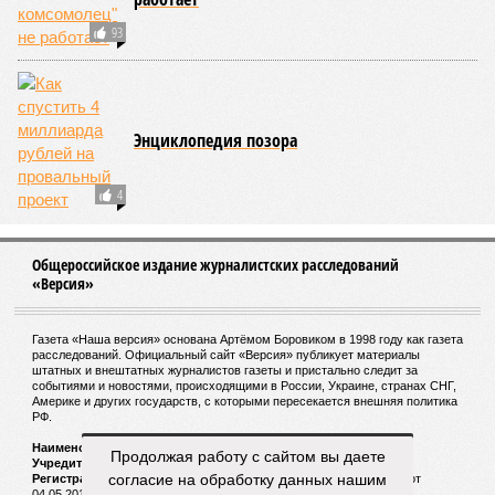
означает, что другие механизмы старения, такие как
потеря протеостаза, митохондриальная дисфункция или
эпигенетические изменения, вносят сопоставимый вклад
в ограничение продолжительности жизни».
Впрочем, исключение соматических мутаций в любом
случае сильно бы продлило человеческую жизнь. Но как
их исключить? Ведь всё это зависит от множества
вводных, от обычных ошибок при делении клеток до
стрессовых факторов, состояния окружающей среды и
воздействия вирусов. На этот вопрос ответа у учёных из
Сколкова нет. Во всяком случае, пока нет.
Кстати
Самым долгоживущим человеком на Земле остаётся
француженка Жанна Кальман, родившаяся 21 февраля
1875 года в Арле и там же скончавшаяся 4 августа
1997-го, – на момент смерти ей было 122 года и 164
дня.
Продолжая работу с сайтом вы даете
согласие на обработку данных нашим
Всю свою жизнь она прожила в родном городе, лишь к