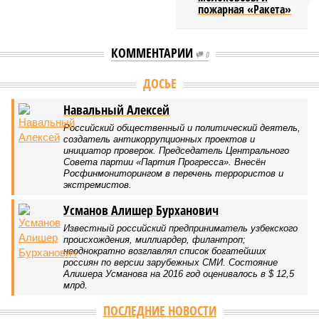
пожарная «Ракета»
КОММЕНТАРИИ
0
Версия
//
Общество
//
Мы могли бы жить сотни лет, но этого никогда не
будет
478
Возраст бессмертия
Мы могли бы жить сотни лет, но этого никогда не будет
Мы могли бы жить сотни лет, но этого никогда не будет (фото: Deep
Vision)
Как бы мы ни старались, достигнуть бессмертия у человека не
получится никогда, даже при самых совершенных технологиях и
самой совершенной медицине. Точку в многолетних дебатах о