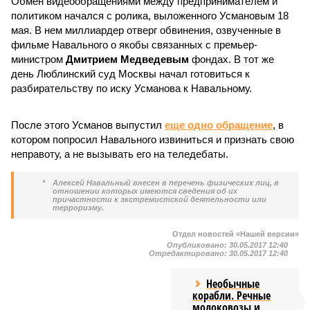
Обмен видеообращениями между предпринимателем и
политиком начался с ролика, выложенного Усмановым 18
мая. В нем миллиардер отверг обвинения, озвученные в
фильме Навального о якобы связанных с премьер-
министром
Дмитрием Медведевым
фондах. В тот же
день Люблинский суд Москвы начал готовиться к
разбирательству по иску Усманова к Навальному.
После этого Усманов выпустил
еще одно обращение
, в
котором попросил Навального извиниться и признать свою
неправоту, а не вызывать его на теледебаты.
*
Алексей Навальный внесен в перечень физических лиц, в
отношении которых имеются сведения об их
причастности к экстремистской деятельности или
терроризму.
Отдел новостей «Нашей версии»
Опубликовано:
30.05.2017 12:40
Отредактировано:
30.05.2017 12:40
Необычные
корабли. Речные
молоковозы и