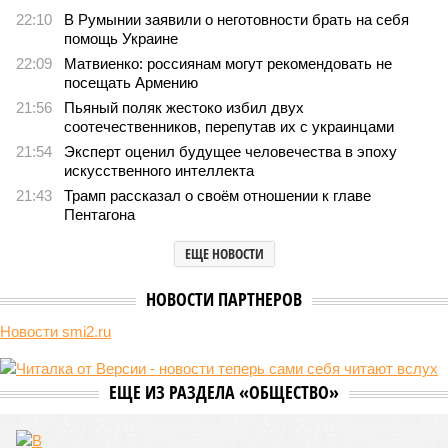
долголетии поставило новое исследование российских учёных: в
теории максимальный предел жизни – 194 года. Но и этот
возраст практически вряд ли достижим – во всём виноваты
мутации ДНК.
Сюжет:
Здоровье
В 2023 году в статье, опубликованной в научном издании
Cell.com, были описаны 12 признаков старения. К ним
относятся – не пугайтесь учёных терминов – повышенная
вероятность генетических мутаций при делении клетки,
неспособность контролировать выработку и поддержание
белков, а также дисфункция митохондрий. Некоторые из
этих признаков обратимы. Во всяком случае, таковы
предположения исследователей. Например, одним из
признаков биологического старения является уменьшение
длины теломер (защитных «колпачков» на концах
хромосом) – такое можно исправить и заодно увеличить
продолжительность жизни.
Но первая и главная проблема, пишет издание Medical
News Today, в соматических мутациях. Это изменения в