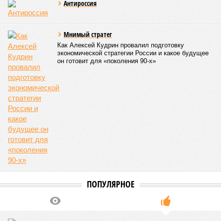
Эта железная печень
В своём новейшем исследовании, опубликованном в NPJ
Aging, группа учёных из Сколковского института науки и
технологий во главе с доктором биологических наук
Екатериной Храмеевой
подсчитала максимальный срок
жизни человека. Вернее, каким бы этот срок мог быть, если
исключить из уравнения все признаки старения, в том
числе и соматические мутации.
Итак, пишет в своей разошедшейся на многомиллионную
аудиторию публикации New York Post (почему, кстати, New
York Post, а не отечественные издания?), получилось, что
средним показателем было бы 1759 лет, а максимальным –
29 921 год. Неплохо: одному-единственному человеку
можно было бы застать сразу несколько концов света,
ледниковых периодов и крушение десятка-другого
развитых цивилизаций. Но мы снова возвращаемся к
катастрофическим изменениям в ДНК, которые начисто
вычёркивают эти цифры из всех возможных вариантов
долголетия.
«При устранении всех остальных причин