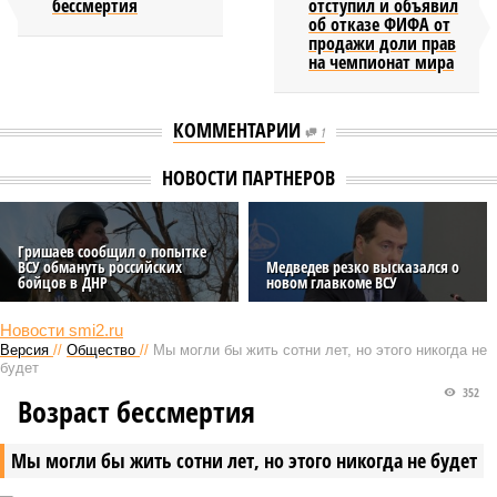
бессмертия
отступил и объявил
об отказе ФИФА от
продажи доли прав
на чемпионат мира
КОММЕНТАРИИ
1
НОВОСТИ ПАРТНЕРОВ
Гришаев сообщил о попытке
ВСУ обмануть российских
Медведев резко высказался о
бойцов в ДНР
новом главкоме ВСУ
Новости smi2.ru
Версия
//
Общество
//
Мы могли бы жить сотни лет, но этого никогда не
будет
352
Возраст бессмертия
Мы могли бы жить сотни лет, но этого никогда не будет