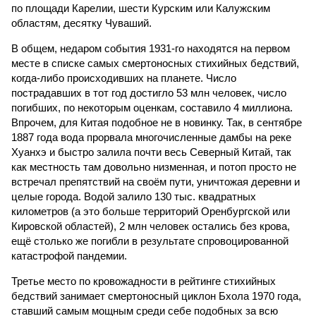
по площади Карелии, шести Курским или Калужским
областям, десятку Чуваший.
В общем, недаром события 1931-го находятся на первом
месте в списке самых смертоносных стихийных бедствий,
когда-либо происходивших на планете. Число
пострадавших в тот год достигло 53 млн человек, число
погибших, по некоторым оценкам, составило 4 миллиона.
Впрочем, для Китая подобное не в новинку. Так, в сентябре
1887 года вода прорвала многочисленные дамбы на реке
Хуанхэ и быстро залила почти весь Северный Китай, так
как местность там довольно низменная, и потоп просто не
встречал препятствий на своём пути, уничтожая деревни и
целые города. Водой залило 130 тыс. квадратных
километров (а это больше территорий Оренбургской или
Кировской областей), 2 млн человек остались без крова,
ещё столько же погибли в результате спровоцированной
катастрофой пандемии.
Третье место по кровожадности в рейтинге стихийных
бедствий занимает смертоносный циклон Бхола 1970 года,
ставший самым мощным среди себе подобных за всю