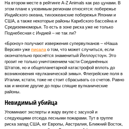
На втором месте в рейтинге A-Z Animals как раз цунами. В
этом плане к уязвимым регионам относятся: побережье
Индийского океана, тихо­океанские побережья Японии и
США, а также некоторые районы Карибского бассейна и
Средиземноморья. То есть в зоне риска уже не только
Поднебесная с Индией – не так ли?
«Бронзу» получают извержения супервулканов – «Наша
Версия» уже
писала
о том, что может случиться, если
окончательно проснётся знаменитый Йеллоустоун. Это
грозит не только уничтожением части Соединённых
Штатов, но и общепланетарной катастрофой вплоть до
возникновения «вулканической зимы». Флегрейские поля в
Италии, кстати, тоже не стоит сбрасывать со счетов. Равно
как и многие другие до поры спящие вулканические
районы.
Невидимый убийца
Упоминают эксперты и жару вкупе с засухой и
следующими отсюда лесными пожарами. Тут в группе
риска запад США, юг Европы, Австралия, Ближний Восток,