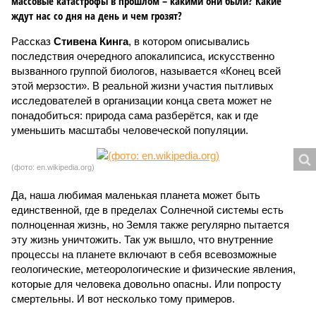
массовые катастрофы в прошлом – какими они были? Какие
ждут нас со дня на день и чем грозят?
Рассказ
Стивена Кинга
, в котором описывались
последствия очередного апокалипсиса, искусственно
вызванного группой биологов, называется «Конец всей
этой мерзости». В реальной жизни участия пытливых
исследователей в организации конца света может не
понадобиться: природа сама разберётся, как и где
уменьшить масштабы человеческой популяции.
(фото: en.wikipedia.org)
Да, наша любимая маленькая планета может быть
единственной, где в пределах Солнечной системы есть
полноценная жизнь, но Земля также регулярно пытается
эту жизнь уничтожить. Так уж вышло, что внутренние
процессы на планете включают в себя всевозможные
геологические, метеорологические и физические явления,
которые для человека довольно опасны. Или попросту
смертельны. И вот несколько тому примеров.