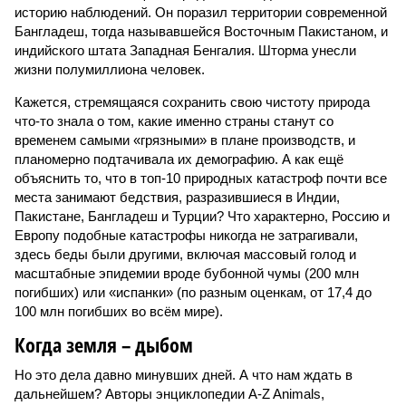
историю наблюдений. Он поразил территории современной
Бангладеш, тогда называвшейся Восточным Пакистаном, и
индийского штата Западная Бенгалия. Шторма унесли
жизни полумиллиона человек.
Кажется, стремящаяся сохранить свою чистоту природа
что-то знала о том, какие именно страны станут со
временем самыми «грязными» в плане производств, и
планомерно подтачивала их демографию. А как ещё
объяснить то, что в топ-10 природных катастроф почти все
места занимают бедствия, разразившиеся в Индии,
Пакистане, Бангладеш и Турции? Что характерно, Россию и
Европу подобные катастрофы никогда не затрагивали,
здесь беды были другими, включая массовый голод и
масштабные эпидемии вроде бубонной чумы (200 млн
погибших) или «испанки» (по разным оценкам, от 17,4 до
100 млн погибших во всём мире).
Когда земля – дыбом
Но это дела давно минувших дней. А что нам ждать в
дальнейшем? Авторы энциклопедии A-Z Animals,