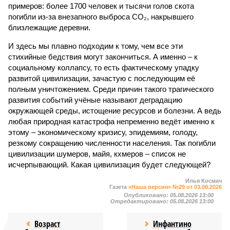
примеров: более 1700 человек и тысячи голов скота
погибли из-за внезапного выброса CO₂, накрывшего
близлежащие деревни.
И здесь мы плавно подходим к тому, чем все эти
стихийные бедствия могут закончиться. А именно – к
социальному коллапсу, то есть фактическому упадку
развитой цивилизации, зачастую с последующим её
полным уничтожением. Среди причин такого трагического
развития событий учёные называют деградацию
окружающей среды, истощение ресурсов и болезни. А ведь
любая природная катастрофа непременно ведёт именно к
этому – экономическому кризису, эпидемиям, голоду,
резкому сокращению численности населения. Так погибли
цивилизации шумеров, майя, кхмеров – список не
исчерпывающий. Какая цивилизация будет следующей?
Илья Космач
Газета
«Наша версия» №29 от 03.08.2026
Опубликовано:
05.08.2026 13:00
Отредактировано:
05.08.2026 13:00
Возраст
Инфантино