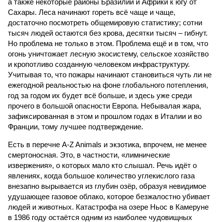
а также некоторые районы Бразилии и Африки к югу от
Сахары. Леса начинают гореть всё чаще и чаще,
достаточно посмотреть общемировую статистику; сотни
тысяч людей остаются без крова, десятки тысяч – гибнут.
Но проблема не только в этом. Проблема ещё и в том, что
огонь уничтожает лесную экосистему, сельское хозяйство
и кропотливо созданную человеком инфраструктуру.
Учитывая то, что пожары начинают становиться чуть ли не
ежегодной реальностью на фоне глобального потепления,
год за годом их будет всё больше, и здесь уже среди
прочего в большой опасности Европа. Небывалая жара,
зафиксированная в этом и прошлом годах в Италии и во
Франции, тому лучшее подтверждение.
Есть в перечне A-Z Animals и экзотика, впрочем, не менее
смертоносная. Это, в частности, «лимнические
извержения», о которых мало кто слышал. Речь идёт о
явлениях, когда большое количество углекислого газа
внезапно вырывается из глубин озёр, образуя невидимое
удушающее газовое облако, которое безжалостно убивает
людей и животных. Катастрофа на озере Ньос в Камеруне
в 1986 году остаётся одним из наиболее чудовищных