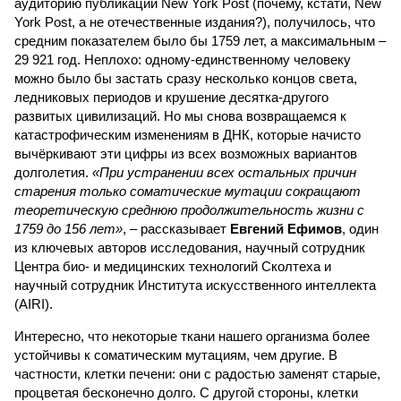
аудиторию публикации New York Post (почему, кстати, New
York Post, а не отечественные издания?), получилось, что
средним показателем было бы 1759 лет, а максимальным –
29 921 год. Неплохо: одному-единственному человеку
можно было бы застать сразу несколько концов света,
ледниковых периодов и крушение десятка-другого
развитых цивилизаций. Но мы снова возвращаемся к
катастрофическим изменениям в ДНК, которые начисто
вычёркивают эти цифры из всех возможных вариантов
долголетия.
«При устранении всех остальных причин
старения только соматические мутации сокращают
теоретическую среднюю продолжительность жизни с
1759 до 156 лет»
, – рассказывает
Евгений Ефимов
, один
из ключевых авторов исследования, научный сотрудник
Центра био- и медицинских технологий Сколтеха и
научный сотрудник Института искусственного интеллекта
(AIRI).
Интересно, что некоторые ткани нашего организма более
устойчивы к соматическим мутациям, чем другие. В
частности, клетки печени: они с радостью заменят старые,
процветая бесконечно долго. С другой стороны, клетки