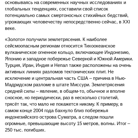
основываясь на современных научных исследованиях и
глобальных тенденциях, составили свой список
потенциально самых смертоносных стихийных бедствий,
угрожающих человечеству непосредственно сейчас, в XXI
веке.
«Золото» получили землетрясения. К наиболее
сейсмоопасным регионам относится Тихоокеанское
вулканическое огненное кольцо, включающее Индонезию,
Японию и западное побережье Северной и Южной Америки.
Турция, Иран, Индия и Непал также расположены на очень
активных линиях разломов тектонических плит. Не
исключение и центральная часть США – причина в Нью-
Мадридском разломе в штате Миссури. Землетрясения
средней силы – явление, в общем-то, обычное и вполне
сносное, но периодически, раз в несколько столетий,
трясёт так, что мало не покажется никому. К примеру, в
самом конце 2004 года бахнуло близ побережья
индонезийского острова Суматра, а следом пошли
огромные, превышающие высоту 15 метров, волны. Итог –
250 тыс. погибших.