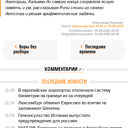
докторши, Кальман до самого конца сохраняла ясную
память и ум, рассказывая Ричи стихи из своего
детства и решая арифметические задачки.
Александр Кузьмин
Газета
«Наша версия» №29 от 03.08.2026
Опубликовано:
04.08.2026 18:00
Отредактировано:
04.08.2026 18:00
Воры без
Последние
разбора
времена
КОММЕНТАРИИ
0
ПОСЛЕДНИЕ НОВОСТИ
11:39
В европейских аэропортах отключили систему
биометрии на границе из-за очередей
11:14
Люксембург обвинил Евросоюз во взятии «в
заложники» Шенгена
11:04
Генконсульство Испании выпустило
предупреждение для россиян
10:39
МИД РФ: Евросоюз не позволит в ближайшее время