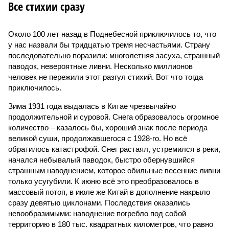
Все стихии сразу
Около 100 лет назад в Поднебесной приключилось то, что
у нас назвали бы тридцатью тремя несчастьями. Страну
последовательно поразили: многолетняя засуха, страшный
паводок, невероятные ливни. Несколько миллионов
человек не пережили этот разгул стихий. Вот что тогда
приключилось.
Зима 1931 года выдалась в Китае чрезвычайно
продолжительной и суровой. Снега образовалось огромное
количество – казалось бы, хороший знак после периода
великой суши, продолжавшегося с 1928-го. Но всё
обратилось катастрофой. Снег растаял, устремился в реки,
начался небывалый паводок, быстро обернувшийся
страшным наводнением, которое обильные весенние ливни
только усугубили. К июню всё это преобразовалось в
массовый потоп, в июле же Китай в дополнение накрыло
сразу девятью циклонами. Последствия оказались
невообразимыми: наводнение погребло под собой
территорию в 180 тыс. квадратных километров, что равно