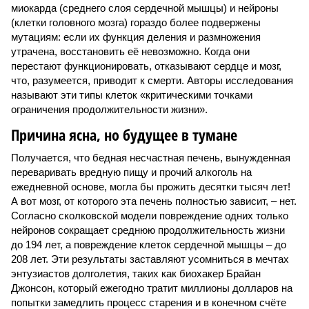
миокарда (среднего слоя сердечной мышцы) и нейроны
(клетки головного мозга) гораздо более подвержены
мутациям: если их функция деления и размножения
утрачена, восстановить её невозможно. Когда они
перестают функционировать, отказывают сердце и мозг,
что, разумеется, приводит к смерти. Авторы исследования
называют эти типы клеток «критическими точками
ограничения продолжительности жизни».
Причина ясна, но будущее в тумане
Получается, что бедная несчастная печень, вынужденная
переваривать вредную пищу и прочий алкоголь на
ежедневной основе, могла бы прожить десятки тысяч лет!
А вот мозг, от которого эта печень полностью зависит, – нет.
Согласно сколковской модели повреждение одних только
нейронов сокращает среднюю продолжительность жизни
до 194 лет, а повреждение клеток сердечной мышцы – до
208 лет. Эти результаты заставляют усомниться в мечтах
энтузиастов долголетия, таких как биохакер Брайан
Джонсон, который ежегодно тратит миллионы долларов на
попытки замедлить процесс старения и в конечном счёте