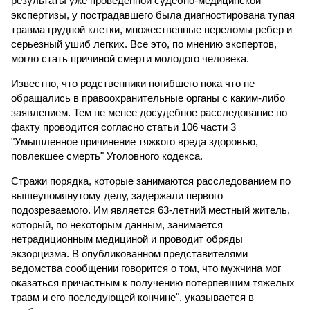
результаты уже проведенной судебно-медицинской
экспертизы, у пострадавшего была диагностирована тупая
травма грудной клетки, множественные переломы ребер и
серьезный ушиб легких. Все это, по мнению экспертов,
могло стать причиной смерти молодого человека.
Известно, что родственники погибшего пока что не
обращались в правоохранительные органы с каким-либо
заявлением. Тем не менее досудебное расследование по
факту проводится согласно статьи 106 части 3
"Умышленное причинение тяжкого вреда здоровью,
повлекшее смерть" Уголовного кодекса.
Стражи порядка, которые занимаются расследованием по
вышеупомянутому делу, задержали первого
подозреваемого. Им является 63-летний местный житель,
который, по некоторым данным, занимается
нетрадиционным медициной и проводит обряды
экзорцизма. В опубликованном представителями
ведомства сообщении говорится о том, что мужчина мог
оказаться причастным к получению потерпевшим тяжелых
травм и его последующей кончине", указывается в