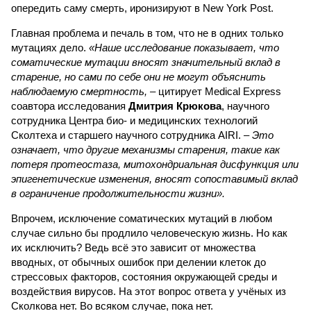
опередить саму смерть, иронизируют в New York Post.
Главная проблема и печаль в том, что не в одних только
мутациях дело.
«Наше исследование показывает, что
соматические мутации вносят значительный вклад в
старение, но сами по себе они не могут объяснить
наблюдаемую смертность, –
цитирует Medical Express
соавтора исследования
Дмитрия Крюкова
, научного
сотрудника Центра био- и медицинских технологий
Сколтеха и старшего научного сотрудника AIRI. –
Это
означает, что другие механизмы старения, такие как
потеря протеостаза, митохондриальная дисфункция или
эпигенетические изменения, вносят сопоставимый вклад
в ограничение продолжительности жизни».
Впрочем, исключение соматических мутаций в любом
случае сильно бы продлило человеческую жизнь. Но как
их исключить? Ведь всё это зависит от множества
вводных, от обычных ошибок при делении клеток до
стрессовых факторов, состояния окружающей среды и
воздействия вирусов. На этот вопрос ответа у учёных из
Сколкова нет. Во всяком случае, пока нет.