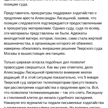
позицию суда.
Представитель прокуратуры поддержал ходатайство о
продлении ареста Александры Лисицыной, заявив, что
позиция следователя подтверждается предоставленными
в прокуратуру материалами. Однако суду, судя по всему,
эти материалы представлены не были. Адвокаты
многодетной матери, которая, похоже, сама стала жертвой
мошенничества, в организации которого её обвиняют,
намерены обжаловать вчерашнее решение Тверского суда
Москвы в вышестоящих инстанциях.
Только широкая огласка подобных дел позволит
правосудию свершиться. Как мы уже отметили, дело
Александры Лисицыной привлекло внимание многих
редакций. И в этой ситуации показательно, что 9 января
Тверской суд запретил телеоператорам присутствовать
при рассмотрении ходатайства о продлении ареста. Всё,
что позволили телевизионщикам – так это снять Лисицыну
в стеклянной клетке до начала судебного заседания.
Накануне его журналисты подали письменные ходатайства
о проведении видеосъёмки заседания. Но вопреки закону