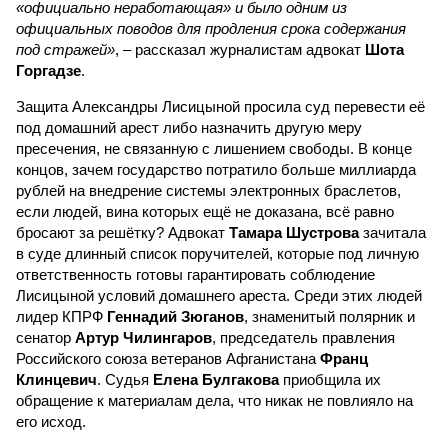
«официально неработающая» и было одним из
официальных поводов для продления срока содержания
под стражей»
, – рассказал журналистам адвокат
Шота
Горгадзе
.
Защита Александры Лисицыной просила суд перевести её
под домашний арест либо назначить другую меру
пресечения, не связанную с лишением свободы. В конце
концов, зачем государство потратило больше миллиарда
рублей на внедрение системы электронных браслетов,
если людей, вина которых ещё не доказана, всё равно
бросают за решётку? Адвокат
Тамара Шустрова
зачитала
в суде длинный список поручителей, которые под личную
ответственность готовы гарантировать соблюдение
Лисицыной условий домашнего ареста. Среди этих людей
лидер КПРФ
Геннадий Зюганов
, знаменитый полярник и
сенатор
Артур Чилингаров
, председатель правления
Российского союза ветеранов Афганистана
Франц
Клинцевич
. Судья
Елена Булгакова
приобщила их
обращение к материалам дела, что никак не повлияло на
его исход.