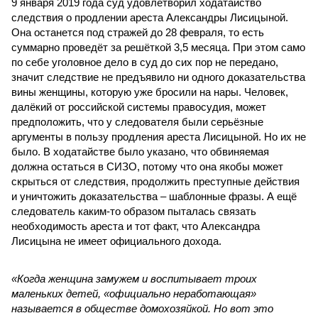
9 января 2019 года суд удовлетворил ходатайство
следствия о продлении ареста Александры Лисицыной.
Она останется под стражей до 28 февраля, то есть
суммарно проведёт за решёткой 3,5 месяца. При этом само
по себе уголовное дело в суд до сих пор не передано,
значит следствие не предъявило ни одного доказательства
вины женщины, которую уже бросили на нары. Человек,
далёкий от российской системы правосудия, может
предположить, что у следователя были серьёзные
аргументы в пользу продления ареста Лисицыной. Но их не
было. В ходатайстве было указано, что обвиняемая
должна остаться в СИЗО, потому что она якобы может
скрыться от следствия, продолжить преступные действия
и уничтожить доказательства – шаблонные фразы. А ещё
следователь каким-то образом пыталась связать
необходимость ареста и тот факт, что Александра
Лисицына не имеет официального дохода.
«Когда женщина замужем и воспитывает троих
маленьких детей, «официально неработающая»
называется в обществе домохозяйкой. Но вот это