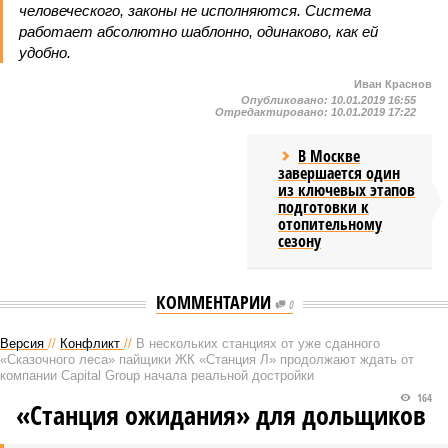
человеческого, законы не исполняются. Система
работает абсолютно шаблонно, одинаково, как ей
удобно.
Иван Краснов
Опубликовано:
10.01.2019 16:55
Отредактировано:
10.01.2019 17:22
В Москве
завершается один
из ключевых этапов
подготовки к
отопительному
сезону
КОММЕНТАРИИ
0
Версия
//
Конфликт
//
В нескольких станциях от уже сданного
«Сказочного леса» пайщики ЖК «Станция Л» продолжают ждать от
компании Capital Group начала реальной достройки
164
«Станция ожидания» для дольщиков