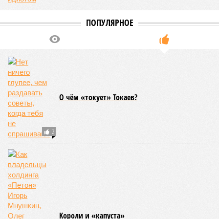
ПОПУЛЯРНОЕ
О чём «токует» Токаев?
2
Kороли и «капуста»