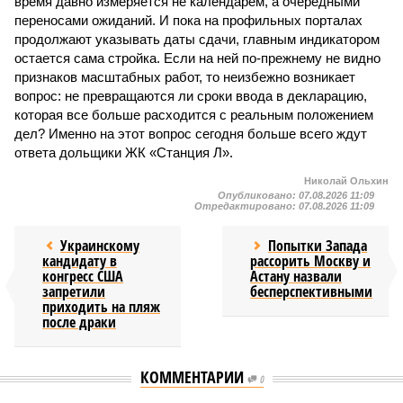
время давно измеряется не календарём, а очередными
переносами ожиданий. И пока на профильных порталах
продолжают указывать даты сдачи, главным индикатором
остается сама стройка. Если на ней по-прежнему не видно
признаков масштабных работ, то неизбежно возникает
вопрос: не превращаются ли сроки ввода в декларацию,
которая все больше расходится с реальным положением
дел? Именно на этот вопрос сегодня больше всего ждут
ответа дольщики ЖК «Станция Л».
Николай Ольхин
Опубликовано:
07.08.2026 11:09
Отредактировано:
07.08.2026 11:09
Украинскому
Попытки Запада
кандидату в
рассорить Москву и
конгресс США
Астану назвали
запретили
бесперспективными
приходить на пляж
после драки
КОММЕНТАРИИ
0