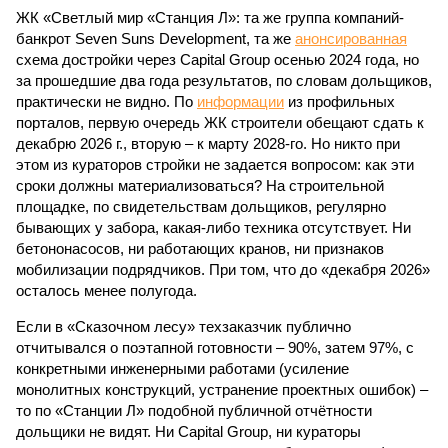
ЖК «Светлый мир «Станция Л»: та же группа компаний-
банкрот Seven Suns Development, та же
анонсированная
схема достройки через Capital Group осенью 2024 года, но
за прошедшие два года результатов, по словам дольщиков,
практически не видно. По
информации
из профильных
порталов, первую очередь ЖК строители обещают сдать к
декабрю 2026 г., вторую – к марту 2028-го. Но никто при
этом из кураторов стройки не задается вопросом: как эти
сроки должны материализоваться? На строительной
площадке, по свидетельствам дольщиков, регулярно
бывающих у забора, какая-либо техника отсутствует. Ни
бетононасосов, ни работающих кранов, ни признаков
мобилизации подрядчиков. При том, что до «декабря 2026»
осталось менее полугода.
Если в «Сказочном лесу» техзаказчик публично
отчитывался о поэтапной готовности – 90%, затем 97%, с
конкретными инженерными работами (усиление
монолитных конструкций, устранение проектных ошибок) –
то по «Станции Л» подобной публичной отчётности
дольщики не видят. Ни Capital Group, ни кураторы