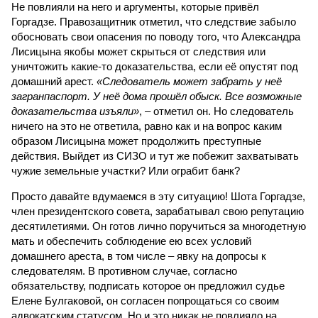
Не повлияли на него и аргументы, которые привёл
Горгадзе. Правозащитник отметил, что следствие забыло
обосновать свои опасения по поводу того, что Александра
Лисицына якобы может скрыться от следствия или
уничтожить какие-то доказательства, если её опустят под
домашний арест.
«Следователь может забрать у неё
загранпаспорт. У неё дома прошёл обыск. Все возможные
доказательства изъяли»
, – отметил он. Но следователь
ничего на это не ответила, равно как и на вопрос каким
образом Лисицына может продолжить преступные
действия. Выйдет из СИЗО и тут же побежит захватывать
чужие земельные участки? Или ограбит банк?
Просто давайте вдумаемся в эту ситуацию! Шота Горгадзе,
член президентского совета, зарабатывал свою репутацию
десятилетиями. Он готов лично поручиться за многодетную
мать и обеспечить соблюдение ею всех условий
домашнего ареста, в том числе – явку на допросы к
следователям. В противном случае, согласно
обязательству, подписать которое он предложил судье
Елене Булгаковой, он согласен попрощаться со своим
адвокатским статусом. Но и это никак не повлияло на