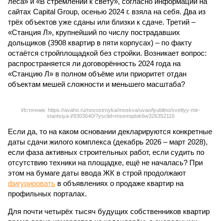
леса» и «В стремлении к свету», согласно информации на
сайтах Capital Group, осенью 2024 г. взяла на себя. Два из
трёх объектов уже сданы или близки к сдаче. Третий –
«Станция Л», крупнейший по числу пострадавших
дольщиков (3908 квартир в пяти корпусах) – по факту
остаётся стройплощадкой без стройки. Возникает вопрос:
распространяется ли договорённость 2024 года на
«Станцию Л» в полном объёме или приоритет отдан
объектам мешей сложности и меньшего масштаба?
Источник: https://avaho.ru/novostroyka/moskva/uvao/lyublino/svetlyy-mir-
stantsiya-l/9303640/?ysclid=msemqdok6w326352116
Если да, то на каком основании декларируются конкретные
даты сдачи жилого комплекса (декабрь 2026 – март 2028),
если фаза активных строительных работ, если судить по
отсутствию техники на площадке, ещё не началась? При
этом на бумаге даты ввода ЖК в строй продолжают
фигурировать
в объявлениях о продаже квартир на
профильных порталах.
Для почти четырёх тысяч будущих собственников квартир