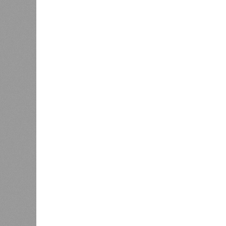
подрядчиков. При том, что до «дек
Если в «Сказочном лесу» техзаказч
90%, затем 97%, с конкретными и
конструкций, устранение проектных
отчётности дольщики не видят. Ни C
подтверждают ни соблюдения графи
выполненных работ.
Напрашивается закономерный вопро
(достраивать проблемные объекты 
масштабируется на Люблино? И озн
реальности подрядчик по «Станци
лагеря у объекта в 2025–2026 года
в личном общении нам перестали 
рассказывают расстроенные дольщ
Казалось бы, формально ответстве
Suns Development – банкрот, часть 
бенефициар компании находится под
проблемных объектов группы – «Ста