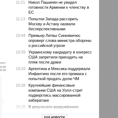
11:21
Никол Пашинян не увидел
готовности Армении к членству в
ЕС
11:13
Попытки Запада рассорить
Москву и Астану назвали
бесперспективными
10:44
Премьер Литвы Синкявичюс
опроверг слова министра обороны
о российской угрозе
10:39
Украинскому кандидату в конгресс
США запретили приходить на
пляж после драки
сии»
16:09
10:33
Аргентина и Мексика поддержали
16:09
Инфантино после его промаха с
попыткой продать долю ЧМ
10:28
Крупнейшие финансовые
компании США на Уолл-стрит
подверглись массированной
кибератаке
10:28
В результате вооружённого
нападения на школу в Таиланде
погибли 7 человек
ЕЩЕ НОВОСТИ