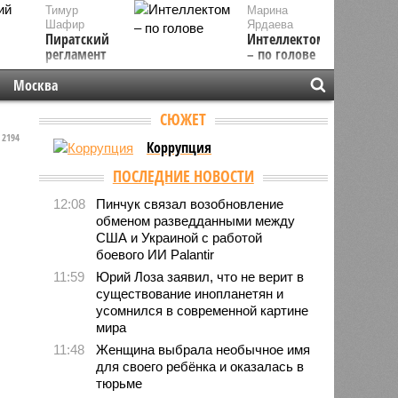
Тимур
Марина
Шафир
Ярдаева
Пиратский
Интеллектом
регламент
– по голове
Москва
СЮЖЕТ
2194
Коррупция
ПОСЛЕДНИЕ НОВОСТИ
12:08
Пинчук связал возобновление
обменом разведданными между
США и Украиной с работой
боевого ИИ Palantir
11:59
Юрий Лоза заявил, что не верит в
существование инопланетян и
усомнился в современной картине
мира
11:48
Женщина выбрала необычное имя
для своего ребёнка и оказалась в
тюрьме