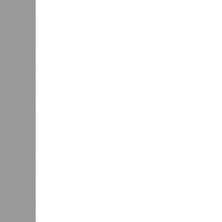
дольщики ЖК «Станция Л».
Украинскому кандидату в
конгресс США запретили
приходить на пляж после драки
К
Новости smi2.ru
Версия
//
Общество
//
Земля уже не раз показывала человеч
Последние времена