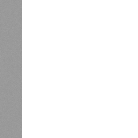
согласно информации на сайтах Capi
объектов уже сданы или близки к с
пострадавших дольщиков (3908 квар
стройплощадкой без стройки. Возни
года на «Станцию Л» в полном объ
меньшего масштаба?
Источник: https://avaho.ru/novos
y
Если да, то на каком основании д
(декабрь 2026 – март 2028), если 
отсутствию техники на площадке, 
строй продолжают
фигурировать
в 
порталах.
Для почти четырёх тысяч будущих 
календарём, а очередными перенос
продолжают указывать даты сдачи,
ней по-прежнему не видно признако
не превращаются ли сроки ввода в
реальным положением дел? Именно 