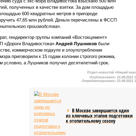
ению суда с экс-мэра Владивостока взыскано 500 млн
лей, полученных в качестве взятки. За дом площадью
 площадью 600 квадратных метров в пригороде
ыручить 47,65 млн рублей. Деньги перечислены в ФССП
лнительного производства».
 брат, гендиректор группы компаний «Востокцемент»
УП «Дороги Владивостока»
Андрей Лушников
были
стве, коммерческом подкупе и злоупотреблении
эра приговорили к 15 годам колонии строгого режима,
ам условно, а Лушников получил десятилетний срок.
Отдел новостей «Нашей вер
Опубликовано:
21.09.2021 
Отредактировано:
21.09.2021 
В Москве завершается один
из ключевых этапов подготовки
к отопительному сезону