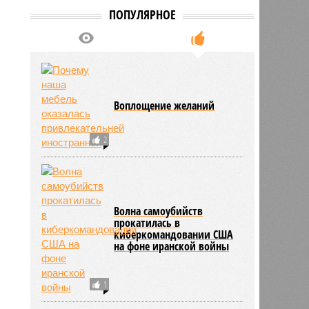
ПОПУЛЯРНОЕ
ьхин
11:09
11:09
Воплощение желаний
2
Волна самоубийств
прокатилась в
киберкомандовании США
на фоне иранской войны
1
573