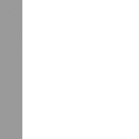
Земля уже не раз показывала человечеству свой
Земля уже не раз показывала чел
В РАЗДЕЛЕ
Природа
0
стремит
Право на память
особенн
катастр
0
на день
Расск
0
очеред
биолог
жизни 
света 
где ум
Энергообман