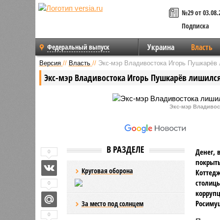
№29 от 03.08.
Подписка
Украина
Власть
Федеральный выпуск
Версия
//
Власть
//
Экс-мэр Владивостока Игорь Пушкарёв 
Экс-мэр Владивостока Игорь Пушкарёв лишился
Экс-мэр Владивос
В РАЗДЕЛЕ
Денег, 
0
покрыть
Круговая оборона
Коттедж
столицы
0
коррупц
Росиму
За место под солнцем
0