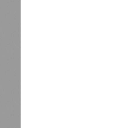
В нескольких станциях от уже с
продолжают ждать от компании Cap
В РАЗДЕЛЕ
Пока в 
0
получаю
Ваш счёт
соответ
жилищно
0
станций
сказать
«Единая Россия» против своего
назначенца
0
ЖК «Светлый мир «Станция Л»: та 
та же
анонсированная
схема дострой
прошедшие два года результатов, п
информации
из профильных портал
декабрю 2026 г., вторую – к марту 2
задается вопросом: как эти сроки
площадке, по свидетельствам доль
техника отсутствует. Ни бетононас