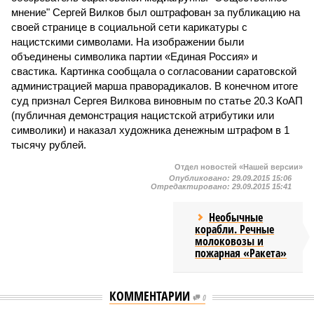
мнение" Сергей Вилков был оштрафован за публикацию на
своей странице в социальной сети карикатуры с
нацистскими символами. На изображении были
объединены символика партии «Единая Россия» и
свастика. Картинка сообщала о согласовании саратовской
администрацией марша праворадикалов. В конечном итоге
суд признал Сергея Вилкова виновным по статье 20.3 КоАП
(публичная демонстрация нацистской атрибутики или
символики) и наказал художника денежным штрафом в 1
тысячу рублей.
Отдел новостей «Нашей версии»
Опубликовано:
29.09.2015 15:06
Отредактировано:
29.09.2015 15:41
Необычные
корабли. Речные
молоковозы и
пожарная «Ракета»
КОММЕНТАРИИ
0