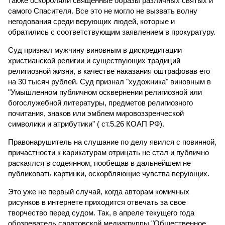
также оскорбляли священные образы различных святых и
самого Спасителя. Все это не могло не вызвать волну
негодования среди верующих людей, которые и
обратились с соответствующим заявлением в прокуратуру.
Суд признал мужчину виновным в дискредитации
христианской религии и существующих традиций
религиозной жизни, в качестве наказания оштрафовав его
на 30 тысяч рублей. Суд признал "художника" виновным в
"Умышленном публичном осквернении религиозной или
богослужебной литературы, предметов религиозного
почитания, знаков или эмблем мировоззренческой
символики и атрибутики" ( ст.5.26 КОАП РФ).
Правонарушитель на слушание по делу явился с повинной,
причастности к карикатурам отрицать не стал и публично
раскаялся в содеянном, пообещав в дальнейшем не
публиковать картинки, оскорбляющие чувства верующих.
Это уже не первый случай, когда авторам комичных
рисунков в интернете приходится отвечать за свое
творчество перед судом. Так, в апреле текущего года
обозреватель саратовской медиагруппы "Общественное