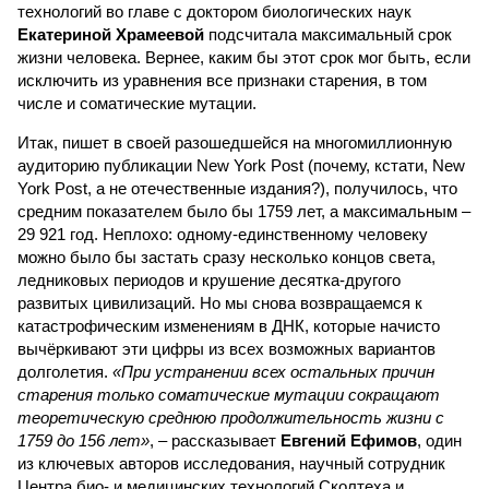
технологий во главе с доктором биологических наук
Екатериной Храмеевой
подсчитала максимальный срок
жизни человека. Вернее, каким бы этот срок мог быть, если
исключить из уравнения все признаки старения, в том
числе и соматические мутации.
Итак, пишет в своей разошедшейся на многомиллионную
аудиторию публикации New York Post (почему, кстати, New
York Post, а не отечественные издания?), получилось, что
средним показателем было бы 1759 лет, а максимальным –
29 921 год. Неплохо: одному-единственному человеку
можно было бы застать сразу несколько концов света,
ледниковых периодов и крушение десятка-другого
развитых цивилизаций. Но мы снова возвращаемся к
катастрофическим изменениям в ДНК, которые начисто
вычёркивают эти цифры из всех возможных вариантов
долголетия.
«При устранении всех остальных причин
старения только соматические мутации сокращают
теоретическую среднюю продолжительность жизни с
1759 до 156 лет»
, – рассказывает
Евгений Ефимов
, один
из ключевых авторов исследования, научный сотрудник
Центра био- и медицинских технологий Сколтеха и