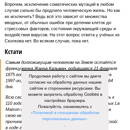
Впрочем, исключение соматических мутаций в любом
случае сильно бы продлило человеческую жизнь. Но как
их исключить? Ведь всё это зависит от множества
вводных, от обычных ошибок при делении клеток до
стрессовых факторов, состояния окружающей среды и
воздействия вирусов. На этот вопрос ответа у учёных из
Сколкова нет. Во всяком случае, пока нет.
Кстати
Самым долгоживущим человеком на Земле остаётся
француженка Жанна Кальман, родившаяся 21 февраля
1875 года в Арле и там же скончавшаяся 4 августа
Продолжая работу с сайтом вы даете
1997-го, – на момент смерти ей было 122 года и 164
согласие на обработку данных нашим
дня.
сайтом и сторонними ресурсами. Вы
можете запретить обработку Cookies в
Всю свою жизнь она прожила в родном городе, лишь к
настройках браузера.
110 годам решившись на переезд в дом престарелых La
Пожалуйста, ознакомьтесь с
Maison du Lac, где через 12 лет и умерла. Покидала
«Политикой в отношении обработки
свою квартиру она без особого удовольствия, но
персональных данных»
причина расставания с родной обителью была веской:
.
в ходе готовки женщина случайно устроила дома