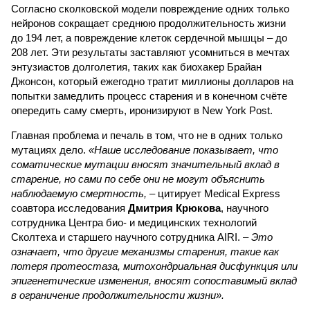
Согласно сколковской модели повреждение одних только
нейронов сокращает среднюю продолжительность жизни
до 194 лет, а повреждение клеток сердечной мышцы – до
208 лет. Эти результаты заставляют усомниться в мечтах
энтузиастов долголетия, таких как биохакер Брайан
Джонсон, который ежегодно тратит миллионы долларов на
попытки замедлить процесс старения и в конечном счёте
опередить саму смерть, иронизируют в New York Post.
Главная проблема и печаль в том, что не в одних только
мутациях дело.
«Наше исследование показывает, что
соматические мутации вносят значительный вклад в
старение, но сами по себе они не могут объяснить
наблюдаемую смертность, –
цитирует Medical Express
соавтора исследования
Дмитрия Крюкова
, научного
сотрудника Центра био- и медицинских технологий
Сколтеха и старшего научного сотрудника AIRI. –
Это
означает, что другие механизмы старения, такие как
потеря протеостаза, митохондриальная дисфункция или
эпигенетические изменения, вносят сопоставимый вклад
в ограничение продолжительности жизни».