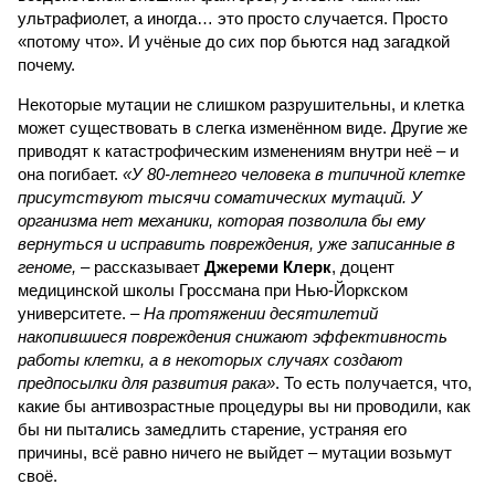
ультрафиолет, а иногда… это просто случается. Просто
«потому что». И учёные до сих пор бьются над загадкой
почему.
Некоторые мутации не слишком разрушительны, и клетка
может существовать в слегка изменённом виде. Другие же
приводят к катастрофическим изменениям внутри неё – и
она погибает.
«У 80-летнего человека в типичной клетке
присутствуют тысячи соматических мутаций. У
организма нет механики, которая позволила бы ему
вернуться и исправить повреждения, уже записанные в
геноме,
– рассказывает
Джереми Клерк
, доцент
медицинской школы Гроссмана при Нью-Йоркском
университете.
– На протяжении десятилетий
накопившиеся повреждения снижают эффективность
работы клетки, а в некоторых случаях создают
предпосылки для развития рака»
. То есть получается, что,
какие бы антивозрастные процедуры вы ни проводили, как
бы ни пытались замедлить старение, устраняя его
причины, всё равно ничего не выйдет – мутации возьмут
своё.