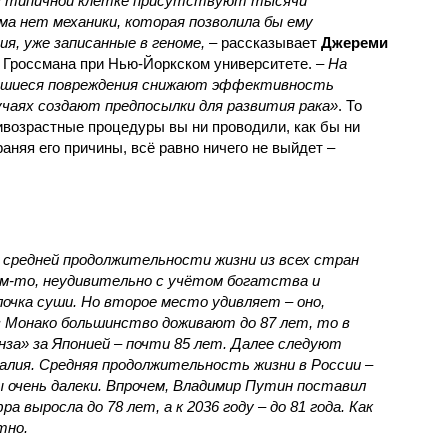
 в типичной клетке присутствуют тысячи
ма нет механики, которая позволила бы ему
я, уже записанные в геноме,
– рассказывает
Джереми
 Гроссмана при Нью-Йоркском университете.
– На
вшиеся повреждения снижают эффективность
учаях создают предпосылки для развития рака»
. То
тивозрастные процедуры вы ни проводили, как бы ни
аняя его причины, всё равно ничего не выйдет –
о средней продолжительности жизни из всех стран
м-то, неудивительно с учётом богатства и
лочка суши. Но второе место удивляет – оно,
 в Монако большинство доживают до 87 лет, то в
онза» за Японией – почти 85 лет. Далее следуют
алия. Средняя продолжительность жизни в России –
ы очень далеки. Впрочем, Владимир Путин поставил
а выросла до 78 лет, а к 2036 году – до 81 года. Как
тно.