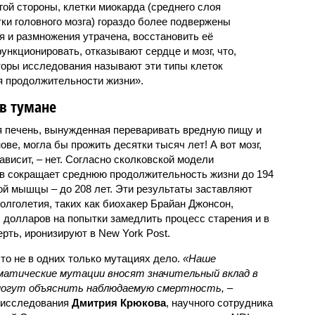
гой стороны, клетки миокарда (среднего слоя
ки головного мозга) гораздо более подвержены
я и размножения утрачена, восстановить её
ункционировать, отказывают сердце и мозг, что,
вторы исследования называют эти типы клеток
я продолжительности жизни».
в тумане
я печень, вынужденная переваривать вредную пищу и
ве, могла бы прожить десятки тысяч лет! А вот мозг,
ависит, – нет. Согласно сколковской модели
ов сокращает среднюю продолжительность жизни до 194
ой мышцы – до 208 лет. Эти результаты заставляют
олголетия, таких как биохакер Брайан Джонсон,
 долларов на попытки замедлить процесс старения и в
рть, иронизируют в New York Post.
что не в одних только мутациях дело.
«Наше
матические мутации вносят значительный вклад в
е могут объяснить наблюдаемую смертность, –
а исследования
Дмитрия Крюкова
, научного сотрудника