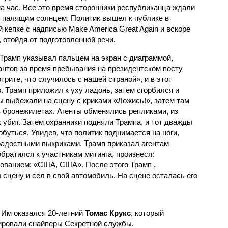
на час. Все это время сторонники республиканца ждали
д палящим солнцем. Политик вышел к публике в
й кепке с надписью Make America Great Again и вскоре
отойдя от подготовленной речи.
 Трамп указывал пальцем на экран с диаграммой,
нтов за время пребывания на президентском посту
трите, что случилось с нашей страной», и в этот
 Трамп приложил к уху ладонь, затем сгорбился и
ы выбежали на сцену с криками «Ложись!», затем там
 бронежилетах. Агенты обменялись репликами, из
к убит. Затем охранники подняли Трампа, и тот дважды
буться. Увидев, что политик поднимается на ноги,
 радостными выкриками. Трамп приказал агентам
обратился к участникам митинга, произнеся:
рованием: «США, США». После этого Трамп ,
сцену и сел в свой автомобиль. На сцене осталась его
 Им оказался 20-летний
Томас Крукс
, который
дировали снайперы Секретной службы.