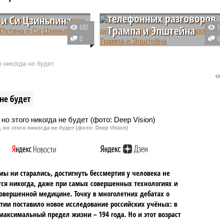
непристойные детали
ора Владимира
телефонных разговоров
 и Си Цзиньпина
680
Трампа и Эпштейна
т России Владимир
0
председатель КНР Си
Президент Соединенных Штато
 в рамках
Дональд Трамп и обвиняемый в
о никогда не будет
ференции обсудили
преступлениях сексуального
е международные
характера финансист Джеффри
 сообщил помощник
Эпштейн часто обсуждали по
не будет
сударства Юрий Ушаков.
телефону откровенные и
непристойные темы.
 но этого никогда не будет (фото: Deep Vision)
мы ни старались, достигнуть бессмертия у человека не
ся никогда, даже при самых совершенных технологиях и
овершенной медицине. Точку в многолетних дебатах о
тии поставило новое исследование российских учёных: в
максимальный предел жизни – 194 года. Но и этот возраст