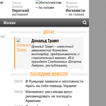
Тимур
Марина
Шафир
Ярдаева
Пиратский
Интеллектом
регламент
– по голове
Москва
ДОСЬЕ
3027
Дональд Трамп
Дональд Трамп – известный
американский бизнесмен,
миллиардер, предприниматель и
строительный магнат. 45-й
президент Соединенных Штатов
Америки, республиканец.
ПОСЛЕДНИЕ НОВОСТИ
06/08
В Румынии заявили о неготовности
брать на себя помощь Украине
06/08
Матвиенко: россиянам могут
рекомендовать не посещать
Армению