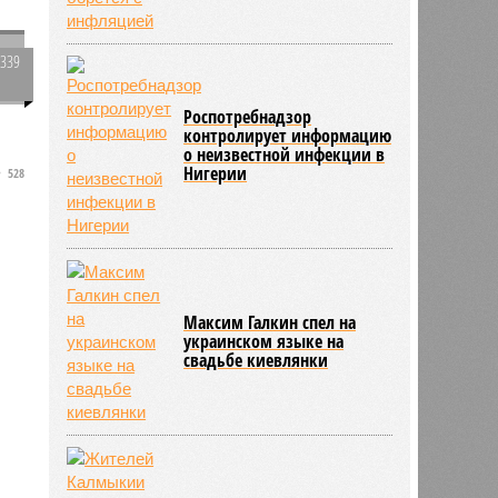
1339
0
в
Роспотребнадзор
контролирует информацию
о неизвестной инфекции в
Нигерии
528
Максим Галкин спел на
украинском языке на
свадьбе киевлянки