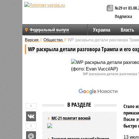
№29 от 03.08.
Подписка
Украина
Власть
Федеральный выпуск
Версия
//
Общество
//
WP раскрыла детали разговора Трамп
WP раскрыла детали разговора Трампа и его о
WP раскрыла детали разговора 
В РАЗДЕЛЕ
Стало и
0
приказа
МС-21 полетит весной
После э
быстро 
0
13 ию
Ташкент просит гастарбайтеров