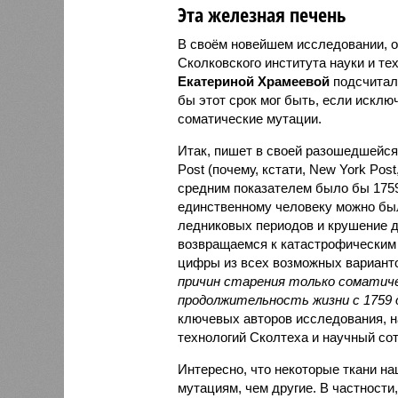
Эта железная печень
В своём новейшем исследовании, о
Сколковского института науки и те
Екатериной Храмеевой
подсчитала
бы этот срок мог быть, если исключ
соматические мутации.
Итак, пишет в своей разошедшейс
Post (почему, кстати, New York Pos
средним показателем было бы 1759 
единственному человеку можно был
ледниковых периодов и крушение д
возвращаемся к катастрофическим 
цифры из всех возможных вариант
причин старения только сомати
продолжительность жизни с 1759 
ключевых авторов исследования, н
технологий Сколтеха и научный сот
Интересно, что некоторые ткани н
мутациям, чем другие. В частности,