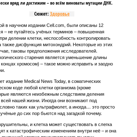
ески вряд ли достижим – во всём виноваты мутации ДНК.
Сюжет:
Здоровье
ной в научном издании Cell.com, были описаны 12
ся – не пугайтесь учёных терминов – повышенная
при делении клетки, неспособность контролировать
а также дисфункция митохондрий. Некоторые из этих
учае, таковы предположения исследователей.
логического старения является уменьшение длины
концах хромосом) – такое можно исправить и заодно
и.
ет издание Medical News Today, в соматических
еском коде любой клетки организма (кроме
торые являются неизбежным следствием деления
 всей нашей жизни. Иногда они возникают под
ловно таких как ультрафиолет, а иногда… это просто
 учёные до сих пор бьются над загадкой почему.
рушительны, и клетка может существовать в слегка
ят к катастрофическим изменениям внутри неё – и она