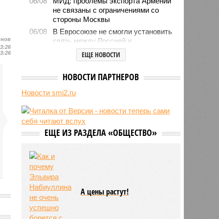
06/08
МИД: проблемы экспорта Армении
не связаны с ограничениями со
стороны Москвы
06/08
В Евросоюзе не смогли установить
йнов
связь между Россией и
13:26
миграционным кризисом в Сеуте
13:26
ЕЩЕ НОВОСТИ
06/08
Ямпольская объяснила причины
проблем с поступлением в
НОВОСТИ ПАРТНЕРОВ
ведущие вузы страны
Новости smi2.ru
06/08
Euractiv: закрытие границы с
Россией спровоцировало спад
экономики Финляндии
06/08
Минобрнауки осенью примет
ЕЩЕ ИЗ РАЗДЕЛА «ОБЩЕСТВО»
решение о правилах приёма на
платные места в вузах
А цены растут!