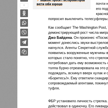
почти 
вести себя хорошо
0
его по
красно
попросил выключить телесуфлеры, 
Как сообщает The Washington Post,
демонстрирующей рост числа мигра
Джо Байдена
. Он произнес «Посмо
момент донеслись звуки выстрелов.
нагнулся. Агенты Секретной служб
появились вооруженные мужчины в
которых стало понятно, что стрело
потребовал дать ему возможность о
толпа бурно отреагировала на это
подождать, вскинул вверх кулак и 
«Боритесь!». Ему ответили сканди
сопровождаемый агентами, покинул 
туфля.
ФБР установило личность стрелка.
действовал в одиночку. Его ликви