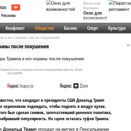
Вячеслав
2026
Калинин
Окно для
Реклама
возможностей
Конфликт
Общество
Бизнес
Спорт
Культура
а и его охраны после покушения
храны после покушения
Трампа и его охраны после покушения (фото: Evan
Vucci/AP)
звестно, что кандидат в президенты США Дональд Трамп
л охранникам подождать, чтобы поднять в воздух кулак.
того был сделан снимок, запечатлевший раненого политика,
набравший популярность. На сцене осталась туфля Трампа.
ля
Дональд Трамп
опоздал на митинг в Пенсильвании