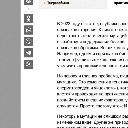
практич
Энергообман
1
В 2023 году в статье, опубликован
признаков старения. К ним относят
вероятность генетических мутаций 
выработку и поддержание белков, 
признаков обратимы. Во всяком сл
Например, одним из признаков био
теломер (защитных «колпачков» на 
увеличить продолжительность жизн
Но первая и главная проблема, пиш
мутациях. Это изменения в генетич
сперматозоидов и яйцеклеток), ко
клеток и происходят на протяжении
воздействием внешних факторов, ус
случается. Просто «потому что». И
Некоторые мутации не слишком раз
изменённом виде. Другие же привод