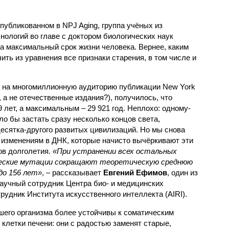
публикованном в NPJ Aging, группа учёных из
хнологий во главе с доктором биологических наук
 максимальный срок жизни человека. Вернее, каким
ить из уравнения все признаки старения, в том числе и
я на многомиллионную аудиторию публикации New York
t, а не отечественные издания?), получилось, что
лет, а максимальным – 29 921 год. Неплохо: одному-
о бы застать сразу несколько концов света,
есятка-другого развитых цивилизаций. Но мы снова
изменениям в ДНК, которые начисто вычёркивают эти
ов долголетия.
«При устранении всех остальных
ческие мутации сокращают теоретическую среднюю
до 156 лет»
, – рассказывает
Евгений Ефимов
, один из
аучный сотрудник Центра био- и медицинских
рудник Института искусственного интеллекта (AIRI).
ашего организма более устойчивы к соматическим
 клетки печени: они с радостью заменят старые,