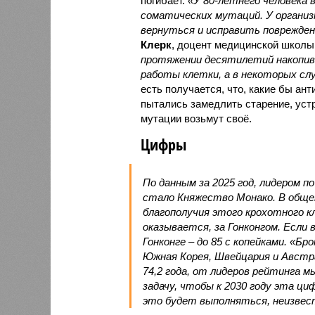
погибает.
«У 80-летнего человека
соматических мутаций. У организ
вернуться и исправить повреждени
Клерк
, доцент медицинской школы
протяжении десятилетий накопи
работы клетки, а в некоторых сл
есть получается, что, какие бы ан
пытались замедлить старение, устр
мутации возьмут своё.
Цифры
По данным за 2025 год, лидером п
стало Княжество Монако. В обще
благополучия этого крохотного к
оказывается, за Гонконгом. Если
Гонконге – до 85 с копейками. «Бр
Южная Корея, Швейцария и Австр
74,2 года, от лидеров рейтинга м
задачу, чтобы к 2030 году эта цифр
это будет выполняться, неизвес