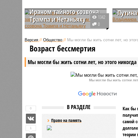
запустившего войну с
разгов
Ираном тайного созвона
Путина
1342
Трампа и Нетаньяху
Президен
0
Решающий разговор между
Путин и 
президентом США Дональдом
Цзиньпин
Версия
//
Общество
//
Мы могли бы жить сотни лет, но этог
Трампом и премьер-министром
видеокон
Возраст бессмертия
Израиля Биньямином Нетаньяху
ключевы
состоялся 23 февраля. В ходе
вопросы,
Мы могли бы жить сотни лет, но этого никогда 
него было принято решение о
главы го
начале военной кампании против
Ирана.
Мы могли бы жить сотни лет,
В РАЗДЕЛЕ
Как бы 
0
получит
Право на память
самой с
долголе
1
теории 