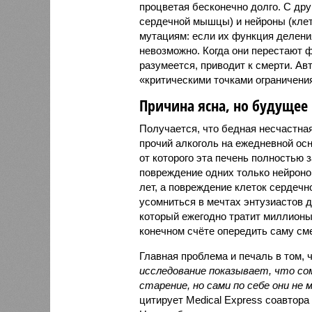
процветая бесконечно долго. С дру
сердечной мышцы) и нейроны (клет
мутациям: если их функция делени
невозможно. Когда они перестают ф
разумеется, приводит к смерти. А
«критическими точками ограничени
Причина ясна, но будущее 
Получается, что бедная несчастна
прочий алкоголь на ежедневной осно
от которого эта печень полностью з
повреждение одних только нейрон
лет, а повреждение клеток сердечн
усомниться в мечтах энтузиастов д
который ежегодно тратит миллионы
конечном счёте опередить саму сме
Главная проблема и печаль в том, 
исследование показывает, что со
старение, но сами по себе они н
цитирует Medical Express соавтор