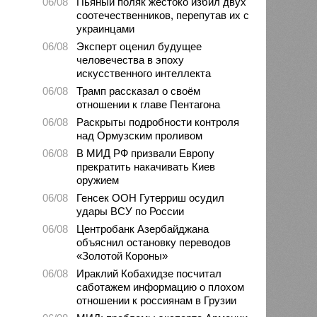
06/08
Пьяный поляк жестоко избил двух
соотечественников, перепутав их с
украинцами
06/08
Эксперт оценил будущее
человечества в эпоху
искусственного интеллекта
06/08
Трамп рассказал о своём
отношении к главе Пентагона
06/08
Раскрыты подробности контроля
над Ормузским проливом
06/08
В МИД РФ призвали Европу
прекратить накачивать Киев
оружием
06/08
Генсек ООН Гутерриш осудил
удары ВСУ по России
06/08
Центробанк Азербайджана
объяснил остановку переводов
«Золотой Короны»
06/08
Ираклий Кобахидзе посчитал
саботажем информацию о плохом
отношении к россиянам в Грузии