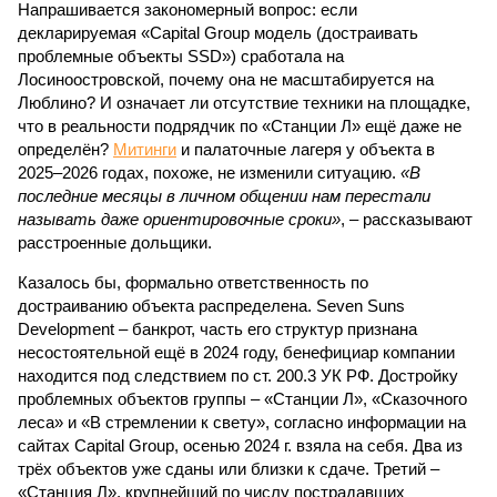
Напрашивается закономерный вопрос: если
декларируемая «Capital Group модель (достраивать
проблемные объекты SSD») сработала на
Лосиноостровской, почему она не масштабируется на
Люблино? И означает ли отсутствие техники на площадке,
что в реальности подрядчик по «Станции Л» ещё даже не
определён?
Митинги
и палаточные лагеря у объекта в
2025–2026 годах, похоже, не изменили ситуацию.
«В
последние месяцы в личном общении нам перестали
называть даже ориентировочные сроки»
, – рассказывают
расстроенные дольщики.
Казалось бы, формально ответственность по
достраиванию объекта распределена. Seven Suns
Development – банкрот, часть его структур признана
несостоятельной ещё в 2024 году, бенефициар компании
находится под следствием по ст. 200.3 УК РФ. Достройку
проблемных объектов группы – «Станции Л», «Сказочного
леса» и «В стремлении к свету», согласно информации на
сайтах Capital Group, осенью 2024 г. взяла на себя. Два из
трёх объектов уже сданы или близки к сдаче. Третий –
«Станция Л», крупнейший по числу пострадавших