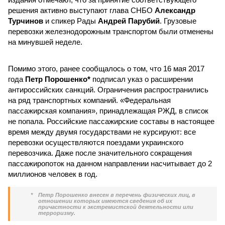
решения активно выступают глава СНБО
Александр
Турчинов
и спикер Рады
Андрей Парубий
. Грузовые
перевозки железнодорожным транспортом были отменены
на минувшей неделе.
Помимо этого, ранее сообщалось о том, что 16 мая 2017
года
Петр Порошенко*
подписал указ о расширении
антироссийских санкций. Ограничения распространились
на ряд транспортных компаний. «Федеральная
пассажирская компания», принадлежащая РЖД, в список
не попала. Российские пассажирские составы в настоящее
время между двумя государствами не курсируют: все
перевозки осуществляются поездами украинского
перевозчика. Даже после значительного сокращения
пассажиропоток на данном направлении насчитывает до 2
миллионов человек в год.
*
Петр Порошенко внесен в перечень физических лиц, в
отношении которых имеются сведения об их
причастности к экстремистской деятельности или
терроризму.