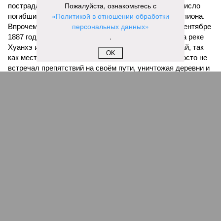
Пожалуйста, ознакомьтесь с
пострадавших в тот год достигло 53 млн человек, число
«Политикой в отношении обработки
погибших, по некоторым оценкам, составило 4 миллиона.
персональных данных»
Впрочем, для Китая подобное не в новинку. Так, в сентябре
.
1887 года вода прорвала многочисленные дамбы на реке
Хуанхэ и быстро залила почти весь Северный Китай, так
OK
как местность там довольно низменная, и потоп просто не
встречал препятствий на своём пути, уничтожая деревни и
целые города. Водой залило 130 тыс. квадратных
километров (а это больше территорий Оренбургской или
Кировской областей), 2 млн человек остались без крова,
ещё столько же погибли в результате спровоцированной
катастрофой пандемии.
Третье место по кровожадности в рейтинге стихийных
бедствий занимает смертоносный циклон Бхола 1970 года,
ставший самым мощным среди себе подобных за всю
историю наблюдений. Он поразил территории современной
Бангладеш, тогда называвшейся Восточным Пакистаном, и
индийского штата Западная Бенгалия. Шторма унесли
жизни полумиллиона человек.
Кажется, стремящаяся сохранить свою чистоту природа