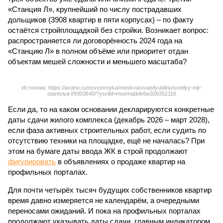
«Станция Л», крупнейший по числу пострадавших
дольщиков (3908 квартир в пяти корпусах) – по факту
остаётся стройплощадкой без стройки. Возникает вопрос:
распространяется ли договорённость 2024 года на
«Станцию Л» в полном объёме или приоритет отдан
объектам мешей сложности и меньшего масштаба?
Источник: https://avaho.ru/novostroyka/moskva/uvao/lyublino/svetlyy-mir-
stantsiya-l/9303640/?ysclid=msemqdok6w326352116
Если да, то на каком основании декларируются конкретные
даты сдачи жилого комплекса (декабрь 2026 – март 2028),
если фаза активных строительных работ, если судить по
отсутствию техники на площадке, ещё не началась? При
этом на бумаге даты ввода ЖК в строй продолжают
фигурировать
в объявлениях о продаже квартир на
профильных порталах.
Для почти четырёх тысяч будущих собственников квартир
время давно измеряется не календарём, а очередными
переносами ожиданий. И пока на профильных порталах
продолжают указывать даты сдачи, главным индикатором