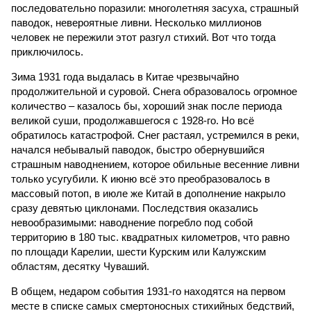
последовательно поразили: многолетняя засуха, страшный
паводок, невероятные ливни. Несколько миллионов
человек не пережили этот разгул стихий. Вот что тогда
приключилось.
Зима 1931 года выдалась в Китае чрезвычайно
продолжительной и суровой. Снега образовалось огромное
количество – казалось бы, хороший знак после периода
великой суши, продолжавшегося с 1928-го. Но всё
обратилось катастрофой. Снег растаял, устремился в реки,
начался небывалый паводок, быстро обернувшийся
страшным наводнением, которое обильные весенние ливни
только усугубили. К июню всё это преобразовалось в
массовый потоп, в июле же Китай в дополнение накрыло
сразу девятью циклонами. Последствия оказались
невообразимыми: наводнение погребло под собой
территорию в 180 тыс. квадратных километров, что равно
по площади Карелии, шести Курским или Калужским
областям, десятку Чуваший.
В общем, недаром события 1931-го находятся на первом
месте в списке самых смертоносных стихийных бедствий,