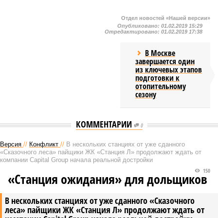
Отдел новостей «Нашей версии»
Опубликовано:
01.02.2019 15:29
Отредактировано:
01.02.2019 17:38
В Москве
завершается один
из ключевых этапов
подготовки к
отопительному
сезону
КОММЕНТАРИИ
0
Версия
//
Конфликт
//
В нескольких станциях от уже сданного
«Сказочного леса» пайщики ЖК «Станция Л» продолжают ждать от
компании Capital Group начала реальной достройки
150
«Станция ожидания» для дольщиков
В нескольких станциях от уже сданного «Сказочного
леса» пайщики ЖК «Станция Л» продолжают ждать от