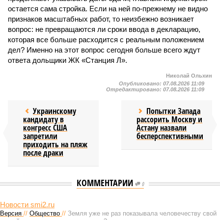
остается сама стройка. Если на ней по-прежнему не видно
признаков масштабных работ, то неизбежно возникает
вопрос: не превращаются ли сроки ввода в декларацию,
которая все больше расходится с реальным положением
дел? Именно на этот вопрос сегодня больше всего ждут
ответа дольщики ЖК «Станция Л».
Николай Ольхин
Опубликовано:
07.08.2026 11:09
Отредактировано:
07.08.2026 11:09
Украинскому
Попытки Запада
кандидату в
рассорить Москву и
конгресс США
Астану назвали
запретили
бесперспективными
приходить на пляж
после драки
КОММЕНТАРИИ
0
Новости smi2.ru
Версия
//
Общество
//
Земля уже не раз показывала человечеству свой