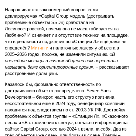
Напрашивается закономерный вопрос: если
декларируемая «Capital Group модель (достраивать
проблемные объекты SSD») сработала на
Лосиноостровской, почему она не масштабируется на
Люблино? И означает ли отсутствие техники на площадке,
что в реальности подрядчик по «Станции Л» ещё даже не
определён?
Митинги
и палаточные лагеря у объекта в
2025–2026 годах, похоже, не изменили ситуацию.
«В
последние месяцы в личном общении нам перестали
называть даже ориентировочные сроки»
, – рассказывают
расстроенные дольщики.
Казалось бы, формально ответственность по
достраиванию объекта распределена. Seven Suns
Development – банкрот, часть его структур признана
несостоятельной ещё в 2024 году, бенефициар компании
находится под следствием по ст. 200.3 УК РФ. Достройку
проблемных объектов группы – «Станции Л», «Сказочного
леса» и «В стремлении к свету», согласно информации на
сайтах Capital Group, осенью 2024 г. взяла на себя. Два из
трёх объектов уже сданы или близки к сдаче. Третий –