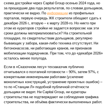
схема достройки через Capital Group осенью 2024 года, но
за прошедшие два года результатов, по словам дольщиков,
практически не видно. По
информации
из профильных
порталов, первую очередь ЖК строители обещают сдать к
декабрю 2026 г., вторую – к марту 2028-го. Но никто при
этом из кураторов стройки не задается вопросом: как эти
сроки должны материализоваться? На строительной
площадке, по свидетельствам дольщиков, регулярно
бывающих у забора, какая-либо техника отсутствует. Ни
бетононасосов, ни работающих кранов, ни признаков
мобилизации подрядчиков. При том, что до «декабря 2026»
осталось менее полугода.
Если в «Сказочном лесу» техзаказчик публично
отчитывался о поэтапной готовности – 90%, затем 97%, с
конкретными инженерными работами (усиление
монолитных конструкций, устранение проектных ошибок) –
то по «Станции Л» подобной публичной отчётности
дольщики не видят. Ни Capital Group, ни кураторы
строительства не подтверждают ни соблюдения графика
строительства, ни объёма фактически выполненных работ.