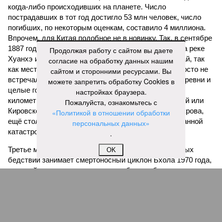
когда-либо происходивших на планете. Число
пострадавших в тот год достигло 53 млн человек, число
погибших, по некоторым оценкам, составило 4 миллиона.
Впрочем, для Китая подобное не в новинку. Так, в сентябре
1887 года вода прорвала многочисленные дамбы на реке
Продолжая работу с сайтом вы даете
Хуанхэ и быстро залила почти весь Северный Китай, так
согласие на обработку данных нашим
как местность там довольно низменная, и потоп просто не
сайтом и сторонними ресурсами. Вы
встречал препятствий на своём пути, уничтожая деревни и
можете запретить обработку Cookies в
целые города. Водой залило 130 тыс. квадратных
настройках браузера.
километров (а это больше территорий Оренбургской или
Пожалуйста, ознакомьтесь с
Кировской областей), 2 млн человек остались без крова,
«Политикой в отношении обработки
ещё столько же погибли в результате спровоцированной
персональных данных»
катастрофой пандемии.
.
Третье место по кровожадности в рейтинге стихийных
OK
бедствий занимает смертоносный циклон Бхола 1970 года,
ставший самым мощным среди себе подобных за всю
историю наблюдений. Он поразил территории современной
Бангладеш, тогда называвшейся Восточным Пакистаном, и
индийского штата Западная Бенгалия. Шторма унесли
жизни полумиллиона человек.