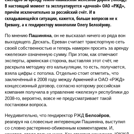
В настоящий момент та эксплуатируется «дочкой» ОАО «РЖД»,
причём исключительно за российский счёт. И в
складывающейся ситуации, кажется, больше вопросов не к
Еревану, а к гендиректору монополии Олегу Белозёрову.
По мнению
Пашиняна
, он не высказал ничего из ряда вон
выходящего. Дескать, Ереван считает транспортную сеть
своей собственностью и теперь намерен просить за аренду
«железки» означенную сумму. При этом, как отмечают
эксперты, армянская сторона, выставляя этот счёт, не
раскрыла методику его калькуляции, то есть, получается,
взяла цифры с потолка. Отдельно стоит отметить, что
заключённый в 2008 году между Арменией и ОАО «РЖД»
концессионный договор, согласно которому российская
компания получила в управление «железку» республики до
2038-го, вероятно, вовсе не предусматривает такой
постановки вопроса.
Неудивительно, что гендиректор РЖД
Белозёров
,
реагируя на словесные интервенции Пашиняна, выступил
со словно растерянно-обиженным комментарием. И,