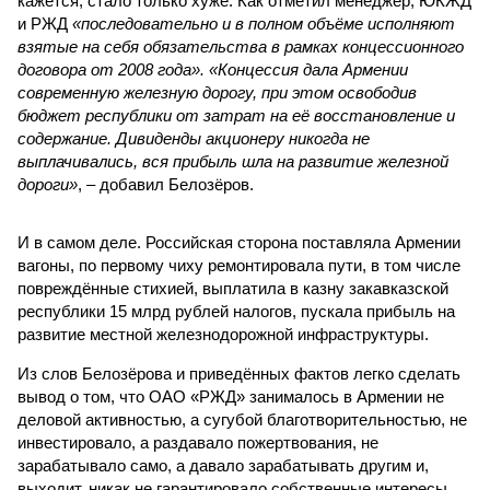
кажется, стало только хуже. Как отметил менеджер, ЮКЖД
и РЖД
«последовательно и в полном объёме исполняют
взятые на себя обязательства в рамках концессионного
договора от 2008 года». «Концессия дала Армении
современную железную дорогу, при этом освободив
бюджет республики от затрат на её восстановление и
содержание. Дивиденды акционеру никогда не
выплачивались, вся прибыль шла на развитие железной
дороги»
, – добавил Белозёров.
И в самом деле. Российская сторона поставляла Армении
вагоны, по первому чиху ремонтировала пути, в том числе
повреждённые стихией, выплатила в казну закавказской
республики 15 млрд рублей налогов, пускала прибыль на
развитие местной железнодорожной инфраструктуры.
Из слов Белозёрова и приведённых фактов легко сделать
вывод о том, что ОАО «РЖД» занималось в Армении не
деловой активностью, а сугубой благотворительностью, не
инвестировало, а раздавало пожертвования, не
зарабатывало само, а давало зарабатывать другим и,
выходит, никак не гарантировало собственные интересы.