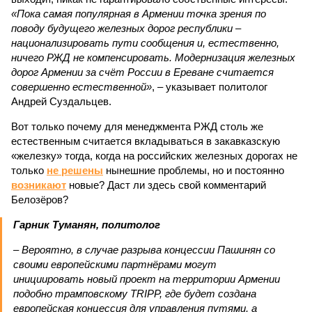
«Пока самая популярная в Армении точка зрения по
поводу будущего железных дорог рес­публики –
национализировать пути сообщения и, естественно,
ничего РЖД не компенсировать. Модернизация железных
дорог Армении за счёт России в Ереване считается
совершенно естественной»
, – указывает политолог
Андрей Суздальцев.
Вот только почему для менеджмента РЖД столь же
естественным считается вкладываться в закавказскую
«железку» тогда, когда на российских железных дорогах не
только
не решены
нынешние проблемы, но и постоянно
возникают
новые? Даст ли здесь свой комментарий
Белозёров?
Гарник Туманян, политолог
– Вероятно, в случае разрыва концессии Пашинян со
своими европейскими партнёрами могут
инициировать новый проект на территории Армении
подобно трамповскому TRIPP, где будет создана
европейская концессия для управления путями, а