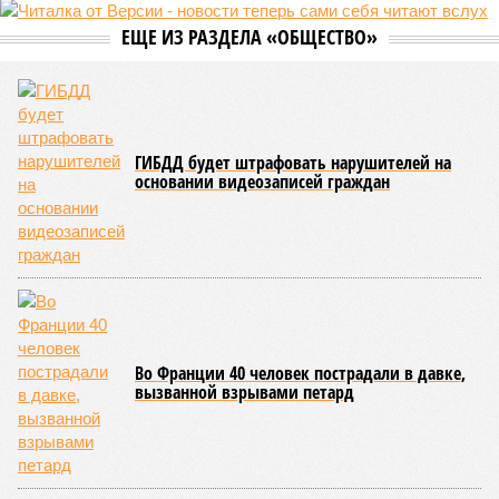
Сюжет:
Недвижимость
ЖК «Светлый мир «Станция Л»: та же группа компаний-
банкрот Seven Suns Development, та же
анонсированная
схема достройки через Capital Group осенью 2024 года, но
за прошедшие два года результатов, по словам дольщиков,
практически не видно. По
информации
из профильных
порталов, первую очередь ЖК строители обещают сдать к
декабрю 2026 г., вторую – к марту 2028-го. Но никто при
этом из кураторов стройки не задается вопросом: как эти
сроки должны материализоваться? На строительной
площадке, по свидетельствам дольщиков, регулярно
бывающих у забора, какая-либо техника отсутствует. Ни
бетононасосов, ни работающих кранов, ни признаков
мобилизации подрядчиков. При том, что до «декабря 2026»
осталось менее полугода.
Если в «Сказочном лесу» техзаказчик публично
отчитывался о поэтапной готовности – 90%, затем 97%, с
конкретными инженерными работами (усиление
монолитных конструкций, устранение проектных ошибок) –
то по «Станции Л» подобной публичной отчётности