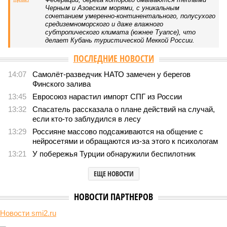
В нескольких станциях от уже сданного «Сказочного
леса» пайщики ЖК «Станция Л» продолжают ждать от
компании Capital Group начала реальной достройки
В нескольких станциях от уже сданного «Сказочного леса» пайщики ЖК
«Станция Л» продолжают ждать от компании Capital Group начала
реальной достройки (изображение сгенерировано ИИ)
Пока в Ярославском районе СВАО дольщики «Сказочного леса»
уже получают ключи – в мае 2026 года были получены
заключение о соответствии проектной документации и
разрешение на ввод жилищного комплекса в эксплуатацию –
совсем недалеко, в паре станций метро южнее, на Люблинской
улице, картина, можно сказать, прямо противоположная.