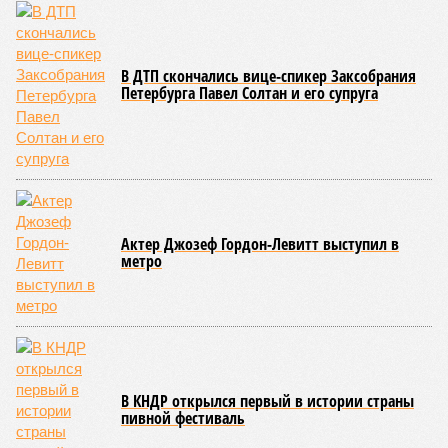
дольщики не видят. Ни Capital Group, ни кураторы
строительства не подтверждают ни соблюдения графика
строительства, ни объёма фактически выполненных работ.
Напрашивается закономерный вопрос: если
декларируемая «Capital Group модель (достраивать
проблемные объекты SSD») сработала на
Лосиноостровской, почему она не масштабируется на
Люблино? И означает ли отсутствие техники на площадке,
что в реальности подрядчик по «Станции Л» ещё даже не
определён?
Митинги
и палаточные лагеря у объекта в
2025–2026 годах, похоже, не изменили ситуацию.
«В
последние месяцы в личном общении нам перестали
называть даже ориентировочные сроки»
, – рассказывают
расстроенные дольщики.
Казалось бы, формально ответственность по
достраиванию объекта распределена. Seven Suns
Development – банкрот, часть его структур признана
несостоятельной ещё в 2024 году, бенефициар компании
находится под следствием по ст. 200.3 УК РФ. Достройку