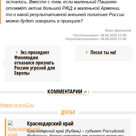
осталось. Вместе с тем, если маленький Пашинян
отожмёт актив большой РЖД в маленькой Армении,
то о какой результативной внешней политике России
можно будет говорить в принципе?
Иван Дмитриев
Опубликовано:
08.08.2026 17:00
Отредактировано:
08.08.2026 17:00
Экс-президент
Посол ты на!
Финляндии
отказался признать
Россию угрозой для
Европы
КОММЕНТАРИИ
0
Новости smi2.ru
Версия
//
Конфликт
//
В нескольких станциях от уже сданного
«Сказочного леса» пайщики ЖК «Станция Л» продолжают ждать от
компании Capital Group начала реальной достройки
440
«Станция ожидания» для дольщиков