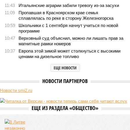
крутой нрав – когда покажет снова?
796
Последние времена
Земля уже не раз показывала человечеству свой крутой
нрав – когда покажет снова?
Земля уже не раз показывала человечеству свой крутой нрав – когда