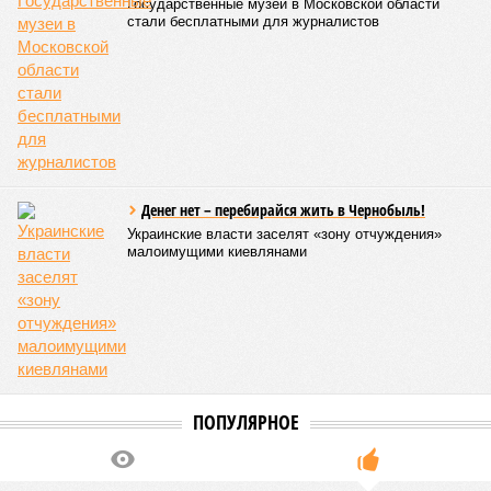
обратилось катастрофой. Снег растаял, устремился в реки,
начался небывалый паводок, быстро обернувшийся
страшным наводнением, которое обильные весенние ливни
только усугубили. К июню всё это преобразовалось в
массовый потоп, в июле же Китай в дополнение накрыло
сразу девятью циклонами. Последствия оказались
невообразимыми: наводнение погребло под собой
территорию в 180 тыс. квадратных километров, что равно
по площади Карелии, шести Курским или Калужским
областям, десятку Чуваший.
В общем, недаром события 1931-го находятся на первом
месте в списке самых смертоносных стихийных бедствий,
когда-либо происходивших на планете. Число
пострадавших в тот год достигло 53 млн человек, число
погибших, по некоторым оценкам, составило 4 миллиона.
Впрочем, для Китая подобное не в новинку. Так, в сентябре
1887 года вода прорвала многочисленные дамбы на реке
Хуанхэ и быстро залила почти весь Северный Китай, так
как местность там довольно низменная, и потоп просто не
встречал препятствий на своём пути, уничтожая деревни и
целые города. Водой залило 130 тыс. квадратных