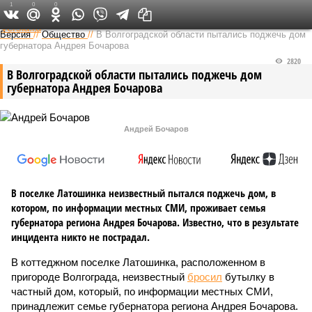
1
0
0
Федеральный выпуск
Версия
//
Общество
//
В Волгоградской области пытались поджечь дом
губернатора Андрея Бочарова
2820
В Волгоградской области пытались поджечь дом
губернатора Андрея Бочарова
Андрей Бочаров
В поселке Латошинка неизвестный пытался поджечь дом, в
котором, по информации местных СМИ, проживает семья
губернатора региона Андрея Бочарова. Известно, что в результате
инцидента никто не пострадал.
В коттеджном поселке Латошинка, расположенном в
пригороде Волгограда, неизвестный
бросил
бутылку в
частный дом, который, по информации местных СМИ,
принадлежит семье губернатора региона Андрея Бочарова.