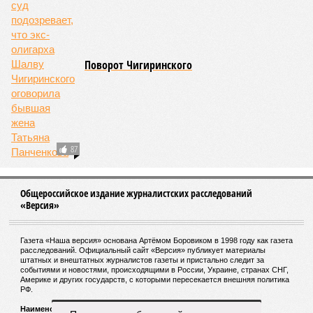
как и многие другие до поры спящие вулканические
районы.
Невидимый убийца
Упоминают эксперты и жару вкупе с засухой и
следующими отсюда лесными пожарами. Тут в группе
риска запад США, юг Европы, Австралия, Ближний Восток,
а также некоторые районы Бразилии и Африки к югу от
Сахары. Леса начинают гореть всё чаще и чаще,
достаточно посмотреть общемировую статистику; сотни
тысяч людей остаются без крова, десятки тысяч – гибнут.
Но проблема не только в этом. Проблема ещё и в том, что
огонь уничтожает лесную экосистему, сельское хозяйство
и кропотливо созданную человеком инфраструктуру.
Учитывая то, что пожары начинают становиться чуть ли не
ежегодной реальностью на фоне глобального потепления,
год за годом их будет всё больше, и здесь уже среди
прочего в большой опасности Европа. Небывалая жара,
зафиксированная в этом и прошлом годах в Италии и во
Франции, тому лучшее подтверждение.