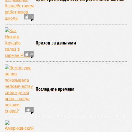
средней силы – явление, в общем-то, обычное и вполне
сносное, но периодически, раз в несколько столетий,
трясёт так, что мало не покажется никому. К примеру, в
самом конце 2004 года бахнуло близ побережья
индонезийского острова Суматра, а следом пошли
огромные, превышающие высоту 15 метров, волны. Итог –
250 тыс. погибших.
На втором месте в рейтинге A-Z Animals как раз цунами. В
этом плане к уязвимым регионам относятся: побережье
Индийского океана, тихо­океанские побережья Японии и
США, а также некоторые районы Карибского бассейна и
Средиземноморья. То есть в зоне риска уже не только
Поднебесная с Индией – не так ли?
«Бронзу» получают извержения супервулканов – «Наша
Версия» уже
писала
о том, что может случиться, если
окончательно проснётся знаменитый Йеллоустоун. Это
грозит не только уничтожением части Соединённых
Штатов, но и общепланетарной катастрофой вплоть до
возникновения «вулканической зимы». Флегрейские поля в
Италии, кстати, тоже не стоит сбрасывать со счетов. Равно