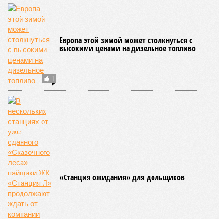
километров (а это больше территорий Оренбургской или
Кировской областей), 2 млн человек остались без крова,
ещё столько же погибли в результате спровоцированной
катастрофой пандемии.
Третье место по кровожадности в рейтинге стихийных
бедствий занимает смертоносный циклон Бхола 1970 года,
ставший самым мощным среди себе подобных за всю
историю наблюдений. Он поразил территории современной
Бангладеш, тогда называвшейся Восточным Пакистаном, и
индийского штата Западная Бенгалия. Шторма унесли
жизни полумиллиона человек.
Кажется, стремящаяся сохранить свою чистоту природа
что-то знала о том, какие именно страны станут со
временем самыми «грязными» в плане производств, и
планомерно подтачивала их демографию. А как ещё
объяснить то, что в топ-10 природных катастроф почти все
места занимают бедствия, разразившиеся в Индии,
Пакистане, Бангладеш и Турции? Что характерно, Россию и
Европу подобные катастрофы никогда не затрагивали,
здесь беды были другими, включая массовый голод и