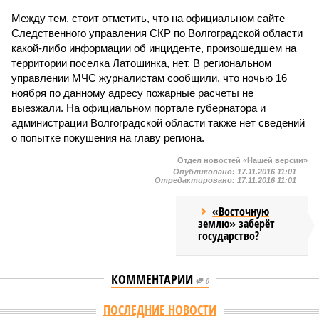
Между тем, стоит отметить, что на официальном сайте
Следственного управления СКР по Волгоградской области
какой-либо информации об инциденте, произошедшем на
территории поселка Латошинка, нет. В региональном
управлении МЧС журналистам сообщили, что ночью 16
ноября по данному адресу пожарные расчеты не
выезжали. На официальном портале губернатора и
администрации Волгоградской области также нет сведений
о попытке покушения на главу региона.
Отдел новостей «Нашей версии»
Опубликовано:
17.11.2016 11:01
Отредактировано:
17.11.2016 11:01
«Восточную
землю» заберёт
государство?
КОММЕНТАРИИ
0
Версия
//
Общество
//
Земля уже не раз показывала человечеству свой