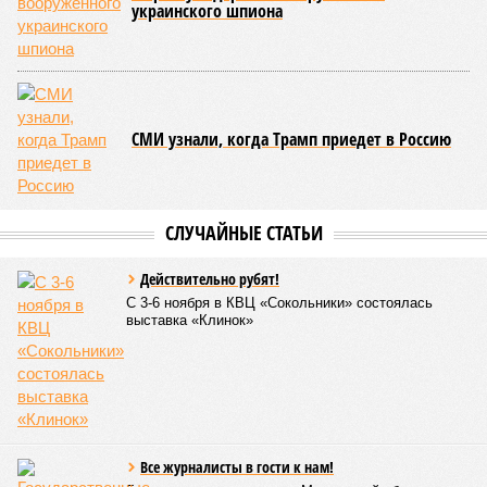
единственной, где в пределах Солнечной системы есть
полноценная жизнь, но Земля также регулярно пытается
эту жизнь уничтожить. Так уж вышло, что внутренние
процессы на планете включают в себя всевозможные
геологические, метеорологические и физические явления,
которые для человека довольно опасны. Или попросту
смертельны. И вот несколько тому примеров.
Все стихии сразу
Около 100 лет назад в Поднебесной приключилось то, что
у нас назвали бы тридцатью тремя несчастьями. Страну
последовательно поразили: многолетняя засуха, страшный
паводок, невероятные ливни. Несколько миллионов
человек не пережили этот разгул стихий. Вот что тогда
приключилось.
Зима 1931 года выдалась в Китае чрезвычайно
продолжительной и суровой. Снега образовалось огромное
количество – казалось бы, хороший знак после периода
великой суши, продолжавшегося с 1928-го. Но всё