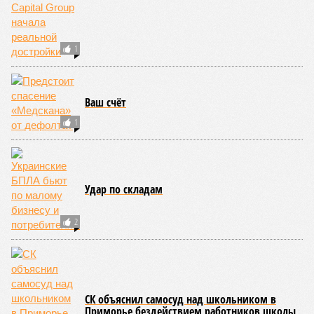
масштабные эпидемии вроде бубонной чумы (200 млн
погибших) или «испанки» (по разным оценкам, от 17,4 до
100 млн погибших во всём мире).
Когда земля – дыбом
Но это дела давно минувших дней. А что нам ждать в
дальнейшем? Авторы энциклопедии A-Z Animals,
основываясь на современных научных исследованиях и
глобальных тенденциях, составили свой список
потенциально самых смертоносных стихийных бедствий,
угрожающих человечеству непосредственно сейчас, в XXI
веке.
«Золото» получили землетрясения. К наиболее
сейсмоопасным регионам относится Тихоокеанское
вулканическое огненное кольцо, включающее Индонезию,
Японию и западное побережье Северной и Южной Америки.
Турция, Иран, Индия и Непал также расположены на очень
активных линиях разломов тектонических плит. Не
исключение и центральная часть США – причина в Нью-
Мадридском разломе в штате Миссури. Землетрясения