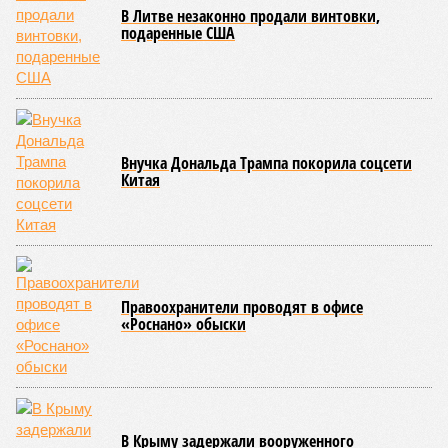
покажет снова? (фото: АР-ТАСС)
Природа постоянно вступает в противоречие с нами. Ведь пока
она стремится всё на планете держать в балансе, человечество
не особенно церемонится с окружающей средой. Самые
массовые катастрофы в прошлом – какими они были? Какие
ждут нас со дня на день и чем грозят?
Рассказ
Стивена Кинга
, в котором описывались
последствия очередного апокалипсиса, искусственно
вызванного группой биологов, называется «Конец всей
этой мерзости». В реальной жизни участия пытливых
исследователей в организации конца света может не
понадобиться: природа сама разберётся, как и где
уменьшить масштабы человеческой популяции.
(фото: en.wikipedia.org)
Да, наша любимая маленькая планета может быть