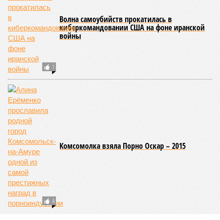
следующими отсюда лесными пожарами. Тут в группе
риска запад США, юг Европы, Австралия, Ближний Восток,
а также некоторые районы Бразилии и Африки к югу от
Сахары. Леса начинают гореть всё чаще и чаще,
достаточно посмотреть общемировую статистику; сотни
тысяч людей остаются без крова, десятки тысяч – гибнут.
Но проблема не только в этом. Проблема ещё и в том, что
огонь уничтожает лесную экосистему, сельское хозяйство
и кропотливо созданную человеком инфраструктуру.
Учитывая то, что пожары начинают становиться чуть ли не
ежегодной реальностью на фоне глобального потепления,
год за годом их будет всё больше, и здесь уже среди
прочего в большой опасности Европа. Небывалая жара,
зафиксированная в этом и прошлом годах в Италии и во
Франции, тому лучшее подтверждение.
Есть в перечне A-Z Animals и экзотика, впрочем, не менее
смертоносная. Это, в частности, «лимнические
извержения», о которых мало кто слышал. Речь идёт о
явлениях, когда большое количество углекислого газа
внезапно вырывается из глубин озёр, образуя невидимое
удушающее газовое облако, которое безжалостно убивает