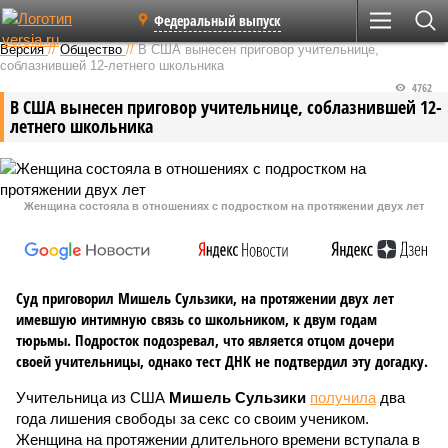
Федеральный выпуск
Версия
//
Общество
//
В США вынесен приговор учительнице,
соблазнившей 12-летнего школьника
4762
В США вынесен приговор учительнице, соблазнившей 12-
летнего школьника
Женщина состояла в отношениях с подростком на протяжении двух лет
Суд приговорил Мишель Сульзики, на протяжении двух лет
имевшую интимную связь со школьником, к двум годам
тюрьмы. Подросток подозревал, что является отцом дочери
своей учительницы, однако тест ДНК не подтвердил эту догадку.
Учительница из США
Мишель Сульзики
получила
два
года лишения свободы за секс со своим учеником.
Женщина на протяжении длительного времени вступала в