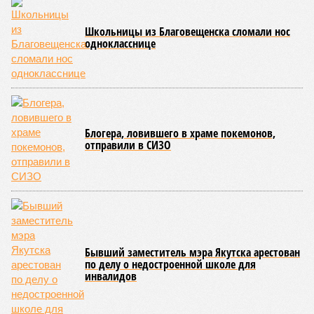
которые для человека довольно опасны. Или попросту
смертельны. И вот несколько тому примеров.
Все стихии сразу
Около 100 лет назад в Поднебесной приключилось то, что
у нас назвали бы тридцатью тремя несчастьями. Страну
последовательно поразили: многолетняя засуха, страшный
паводок, невероятные ливни. Несколько миллионов
человек не пережили этот разгул стихий. Вот что тогда
приключилось.
Зима 1931 года выдалась в Китае чрезвычайно
продолжительной и суровой. Снега образовалось огромное
количество – казалось бы, хороший знак после периода
великой суши, продолжавшегося с 1928-го. Но всё
обратилось катастрофой. Снег растаял, устремился в реки,
начался небывалый паводок, быстро обернувшийся
страшным наводнением, которое обильные весенние ливни
только усугубили. К июню всё это преобразовалось в
массовый потоп, в июле же Китай в дополнение накрыло
сразу девятью циклонами. Последствия оказались