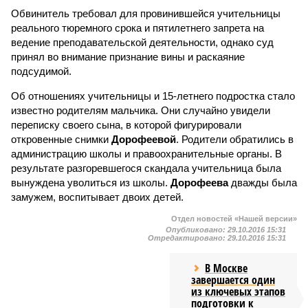
Обвинитель требовал для провинившейся учительницы
реального тюремного срока и пятилетнего запрета на
ведение преподавательской деятельности, однако суд
принял во внимание признание вины и раскаяние
подсудимой.
Об отношениях учительницы и 15-летнего подростка стало
известно родителям мальчика. Они случайно увидели
переписку своего сына, в которой фигурировали
откровенные снимки
Дорофеевой
. Родители обратились в
администрацию школы и правоохранительные органы. В
результате разгоревшегося скандала учительница была
вынуждена уволиться из школы.
Дорофеева
дважды была
замужем, воспитывает двоих детей.
Отдел новостей «Нашей версии»
Опубликовано:
29.10.2016 15:31
Отредактировано:
29.10.2016 15:31
В Москве
завершается один
из ключевых этапов
подготовки к