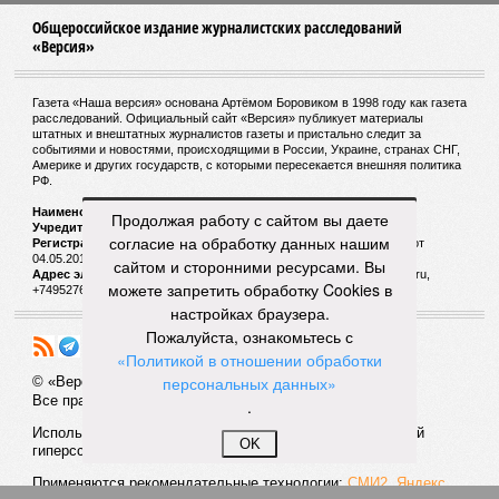
людей и животных. Катастрофа на озере Ньос в Камеруне
в 1986 году остаётся одним из наиболее чудовищных
примеров: более 1700 человек и тысячи голов скота
погибли из-за внезапного выброса CO₂, накрывшего
близлежащие деревни.
И здесь мы плавно подходим к тому, чем все эти
стихийные бедствия могут закончиться. А именно – к
социальному коллапсу, то есть фактическому упадку
Продолжая работу с сайтом вы даете
развитой цивилизации, зачастую с последующим её
согласие на обработку данных нашим
полным уничтожением. Среди причин такого трагического
сайтом и сторонними ресурсами. Вы
развития событий учёные называют деградацию
можете запретить обработку Cookies в
окружающей среды, истощение ресурсов и болезни. А ведь
настройках браузера.
любая природная катастрофа непременно ведёт именно к
Пожалуйста, ознакомьтесь с
этому – экономическому кризису, эпидемиям, голоду,
«Политикой в отношении обработки
резкому сокращению численности населения. Так погибли
персональных данных»
цивилизации шумеров, майя, кхмеров – список не
.
исчерпывающий. Какая цивилизация будет следующей?
OK
Илья Космач
Газета
«Наша версия» №29 от 03.08.2026
Опубликовано:
05.08.2026 13:00
Отредактировано:
05.08.2026 13:00