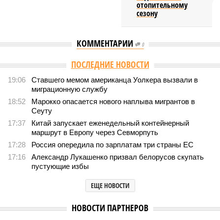
отопительному
сезону
КОММЕНТАРИИ
0
Версия
//
Общество
//
Земля уже не раз показывала человечеству свой
крутой нрав – когда покажет снова?
650
Последние времена
Земля уже не раз показывала человечеству свой крутой
нрав – когда покажет снова?
Земля уже не раз показывала человечеству свой крутой нрав – когда
покажет снова? (фото: АР-ТАСС)
Природа постоянно вступает в противоречие с нами. Ведь пока