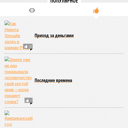
бедствий занимает смертоносный циклон Бхола 1970 года,
ставший самым мощным среди себе подобных за всю
историю наблюдений. Он поразил территории современной
Бангладеш, тогда называвшейся Восточным Пакистаном, и
индийского штата Западная Бенгалия. Шторма унесли
жизни полумиллиона человек.
Кажется, стремящаяся сохранить свою чистоту природа
что-то знала о том, какие именно страны станут со
временем самыми «грязными» в плане производств, и
планомерно подтачивала их демографию. А как ещё
объяснить то, что в топ-10 природных катастроф почти все
места занимают бедствия, разразившиеся в Индии,
Пакистане, Бангладеш и Турции? Что характерно, Россию и
Европу подобные катастрофы никогда не затрагивали,
здесь беды были другими, включая массовый голод и
масштабные эпидемии вроде бубонной чумы (200 млн
погибших) или «испанки» (по разным оценкам, от 17,4 до
100 млн погибших во всём мире).
Когда земля – дыбом