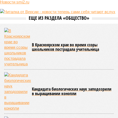
она стремится всё на планете держать в балансе, человечество
не особенно церемонится с окружающей средой. Самые
массовые катастрофы в прошлом – какими они были? Какие
ждут нас со дня на день и чем грозят?
Рассказ
Стивена Кинга
, в котором описывались
последствия очередного апокалипсиса, искусственно
вызванного группой биологов, называется «Конец всей
этой мерзости». В реальной жизни участия пытливых
исследователей в организации конца света может не
понадобиться: природа сама разберётся, как и где
уменьшить масштабы человеческой популяции.
(фото: en.wikipedia.org)
Да, наша любимая маленькая планета может быть
единственной, где в пределах Солнечной системы есть
полноценная жизнь, но Земля также регулярно пытается
эту жизнь уничтожить. Так уж вышло, что внутренние
процессы на планете включают в себя всевозможные
геологические, метеорологические и физические явления,