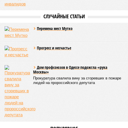
невообразимыми: наводнение погребло под собой
территорию в 180 тыс. квадратных километров, что равно
по площади Карелии, шести Курским или Калужским
областям, десятку Чуваший.
В общем, недаром события 1931-го находятся на первом
месте в списке самых смертоносных стихийных бедствий,
когда-либо происходивших на планете. Число
пострадавших в тот год достигло 53 млн человек, число
погибших, по некоторым оценкам, составило 4 миллиона.
Впрочем, для Китая подобное не в новинку. Так, в сентябре
1887 года вода прорвала многочисленные дамбы на реке
Хуанхэ и быстро залила почти весь Северный Китай, так
как местность там довольно низменная, и потоп просто не
встречал препятствий на своём пути, уничтожая деревни и
целые города. Водой залило 130 тыс. квадратных
километров (а это больше территорий Оренбургской или
Кировской областей), 2 млн человек остались без крова,
ещё столько же погибли в результате спровоцированной
катастрофой пандемии.
Третье место по кровожадности в рейтинге стихийных