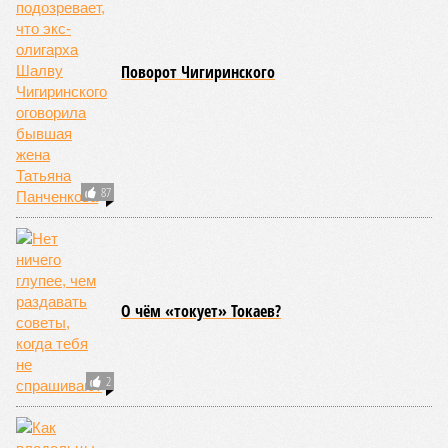
Но это дела давно минувших дней. А что нам ждать в
дальнейшем? Авторы энциклопедии A-Z Animals,
основываясь на современных научных исследованиях и
глобальных тенденциях, составили свой список
потенциально самых смертоносных стихийных бедствий,
угрожающих человечеству непосредственно сейчас, в XXI
веке.
«Золото» получили землетрясения. К наиболее
сейсмоопасным регионам относится Тихоокеанское
вулканическое огненное кольцо, включающее Индонезию,
Японию и западное побережье Северной и Южной Америки.
Турция, Иран, Индия и Непал также расположены на очень
активных линиях разломов тектонических плит. Не
исключение и центральная часть США – причина в Нью-
Мадридском разломе в штате Миссури. Землетрясения
средней силы – явление, в общем-то, обычное и вполне
сносное, но периодически, раз в несколько столетий,
трясёт так, что мало не покажется никому. К примеру, в
самом конце 2004 года бахнуло близ побережья
индонезийского острова Суматра, а следом пошли
огромные, превышающие высоту 15 метров, волны. Итог –