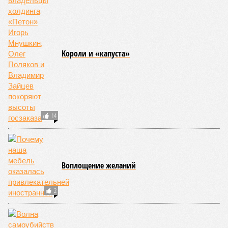
250 тыс. погибших.
На втором месте в рейтинге A-Z Animals как раз цунами. В
этом плане к уязвимым регионам относятся: побережье
Индийского океана, тихо­океанские побережья Японии и
США, а также некоторые районы Карибского бассейна и
Средиземноморья. То есть в зоне риска уже не только
Поднебесная с Индией – не так ли?
«Бронзу» получают извержения супервулканов – «Наша
Версия» уже
писала
о том, что может случиться, если
окончательно проснётся знаменитый Йеллоустоун. Это
грозит не только уничтожением части Соединённых
Штатов, но и общепланетарной катастрофой вплоть до
возникновения «вулканической зимы». Флегрейские поля в
Италии, кстати, тоже не стоит сбрасывать со счетов. Равно
как и многие другие до поры спящие вулканические
районы.
Невидимый убийца
Упоминают эксперты и жару вкупе с засухой и