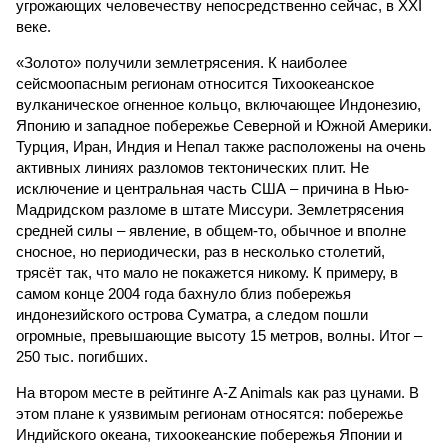
угрожающих человечеству непосредственно сейчас, в XXI
веке.
«Золото» получили землетрясения. К наиболее
сейсмоопасным регионам относится Тихоокеанское
вулканическое огненное кольцо, включающее Индонезию,
Японию и западное побережье Северной и Южной Америки.
Турция, Иран, Индия и Непал также расположены на очень
активных линиях разломов тектонических плит. Не
исключение и центральная часть США – причина в Нью-
Мадридском разломе в штате Миссури. Землетрясения
средней силы – явление, в общем-то, обычное и вполне
сносное, но периодически, раз в несколько столетий,
трясёт так, что мало не покажется никому. К примеру, в
самом конце 2004 года бахнуло близ побережья
индонезийского острова Суматра, а следом пошли
огромные, превышающие высоту 15 метров, волны. Итог –
250 тыс. погибших.
На втором месте в рейтинге A-Z Animals как раз цунами. В
этом плане к уязвимым регионам относятся: побережье
Индийского океана, тихо­океанские побережья Японии и