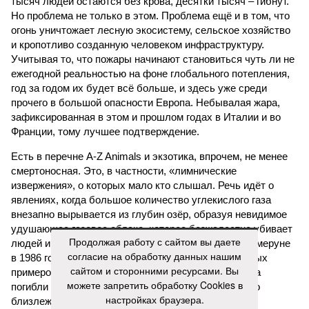
тысяч людей остаются без крова, десятки тысяч – гибнут.
Но проблема не только в этом. Проблема ещё и в том, что
огонь уничтожает лесную экосистему, сельское хозяйство
и кропотливо созданную человеком инфраструктуру.
Учитывая то, что пожары начинают становиться чуть ли не
ежегодной реальностью на фоне глобального потепления,
год за годом их будет всё больше, и здесь уже среди
прочего в большой опасности Европа. Небывалая жара,
зафиксированная в этом и прошлом годах в Италии и во
Франции, тому лучшее подтверждение.
Есть в перечне A-Z Animals и экзотика, впрочем, не менее
смертоносная. Это, в частности, «лимнические
извержения», о которых мало кто слышал. Речь идёт о
явлениях, когда большое количество углекислого газа
внезапно вырывается из глубин озёр, образуя невидимое
удушающее газовое облако, которое безжалостно убивает
Продолжая работу с сайтом вы даете
людей и животных. Катастрофа на озере Ньос в Камеруне
согласие на обработку данных нашим
в 1986 году остаётся одним из наиболее чудовищных
сайтом и сторонними ресурсами. Вы
примеров: более 1700 человек и тысячи голов скота
можете запретить обработку Cookies в
погибли из-за внезапного выброса CO₂, накрывшего
настройках браузера.
близлежащие деревни.