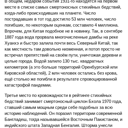
В общем, недаром события 1931-го находятся на первом
месте в списке самых смертоносных стихийных бедствий,
когда-либо происходивших на планете. Число
пострадавших в тот год достигло 53 млн человек, число
погибших, по некоторым оценкам, составило 4 миллиона.
Впрочем, для Китая подобное не в новинку. Так, в сентябре
1887 года вода прорвала многочисленные дамбы на реке
Хуанхэ и быстро залила почти весь Северный Китай, так
как местность там довольно низменная, и потоп просто не
встречал препятствий на своём пути, уничтожая деревни и
целые города. Водой залило 130 тыс. квадратных
километров (а это больше территорий Оренбургской или
Кировской областей), 2 млн человек остались без крова,
ещё столько же погибли в результате спровоцированной
катастрофой пандемии.
Третье место по кровожадности в рейтинге стихийных
бедствий занимает смертоносный циклон Бхола 1970 года,
ставший самым мощным среди себе подобных за всю
историю наблюдений. Он поразил территории современной
Бангладеш, тогда называвшейся Восточным Пакистаном, и
индийского штата Западная Бенгалия. Шторма унесли