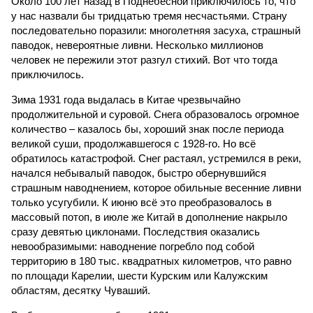
Около 100 лет назад в Поднебесной приключилось то, что
у нас назвали бы тридцатью тремя несчастьями. Страну
последовательно поразили: многолетняя засуха, страшный
паводок, невероятные ливни. Несколько миллионов
человек не пережили этот разгул стихий. Вот что тогда
приключилось.
Зима 1931 года выдалась в Китае чрезвычайно
продолжительной и суровой. Снега образовалось огромное
количество – казалось бы, хороший знак после периода
великой суши, продолжавшегося с 1928-го. Но всё
обратилось катастрофой. Снег растаял, устремился в реки,
начался небывалый паводок, быстро обернувшийся
страшным наводнением, которое обильные весенние ливни
только усугубили. К июню всё это преобразовалось в
массовый потоп, в июле же Китай в дополнение накрыло
сразу девятью циклонами. Последствия оказались
невообразимыми: наводнение погребло под собой
территорию в 180 тыс. квадратных километров, что равно
по площади Карелии, шести Курским или Калужским
областям, десятку Чуваший.