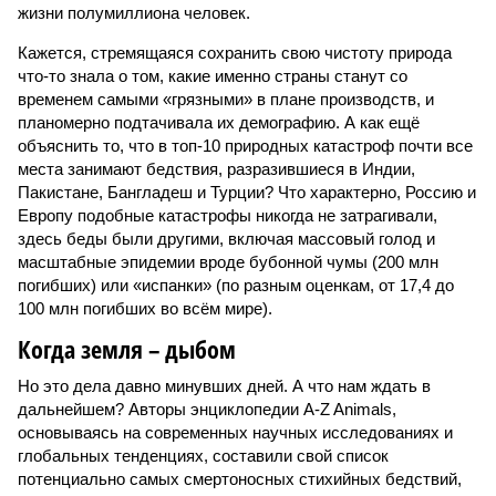
жизни полумиллиона человек.
Кажется, стремящаяся сохранить свою чистоту природа
что-то знала о том, какие именно страны станут со
временем самыми «грязными» в плане производств, и
планомерно подтачивала их демографию. А как ещё
объяснить то, что в топ-10 природных катастроф почти все
места занимают бедствия, разразившиеся в Индии,
Пакистане, Бангладеш и Турции? Что характерно, Россию и
Европу подобные катастрофы никогда не затрагивали,
здесь беды были другими, включая массовый голод и
масштабные эпидемии вроде бубонной чумы (200 млн
погибших) или «испанки» (по разным оценкам, от 17,4 до
100 млн погибших во всём мире).
Когда земля – дыбом
Но это дела давно минувших дней. А что нам ждать в
дальнейшем? Авторы энциклопедии A-Z Animals,
основываясь на современных научных исследованиях и
глобальных тенденциях, составили свой список
потенциально самых смертоносных стихийных бедствий,