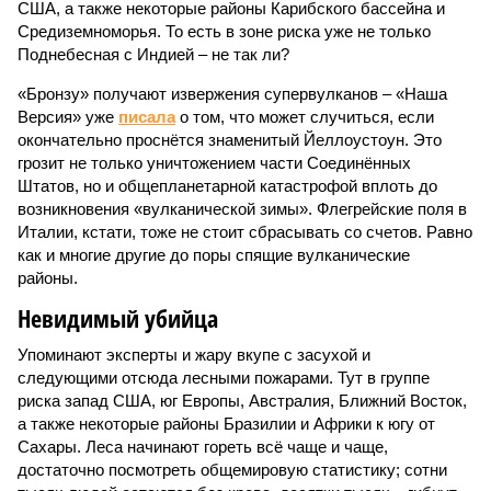
США, а также некоторые районы Карибского бассейна и
Средиземноморья. То есть в зоне риска уже не только
Поднебесная с Индией – не так ли?
«Бронзу» получают извержения супервулканов – «Наша
Версия» уже
писала
о том, что может случиться, если
окончательно проснётся знаменитый Йеллоустоун. Это
грозит не только уничтожением части Соединённых
Штатов, но и общепланетарной катастрофой вплоть до
возникновения «вулканической зимы». Флегрейские поля в
Италии, кстати, тоже не стоит сбрасывать со счетов. Равно
как и многие другие до поры спящие вулканические
районы.
Невидимый убийца
Упоминают эксперты и жару вкупе с засухой и
следующими отсюда лесными пожарами. Тут в группе
риска запад США, юг Европы, Австралия, Ближний Восток,
а также некоторые районы Бразилии и Африки к югу от
Сахары. Леса начинают гореть всё чаще и чаще,
достаточно посмотреть общемировую статистику; сотни